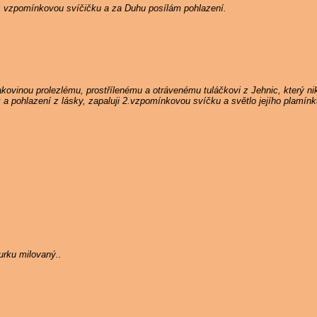
5. vzpomínkovou svíčičku a za Duhu posílám pohlazení.
ovinou prolezlému, prostřílenému a otrávenému tuláčkovi z Jehnic, který n
k a pohlazení z lásky, zapaluji 2.vzpomínkovou svíčku a světlo jejího plamín
rku milovaný..