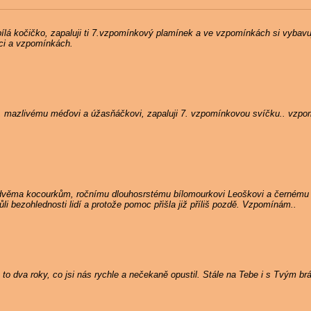
ílá kočičko, zapaluji ti 7.vzpomínkový plamínek a ve vzpomínkách si vybavuji
dci a vzpomínkách.
, mazlivému méďovi a úžasňáčkovi, zapaluji 7. vzpomínkovou svíčku.. vzpo
 dvěma kocourkům, ročnímu dlouhosrstému bílomourkovi Leoškovi a černému
i bezohlednosti lidí a protože pomoc přišla již příliš pozdě. Vzpomínám..
to dva roky, co jsi nás rychle a nečekaně opustil. Stále na Tebe i s Tvým b