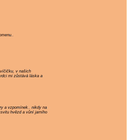
pomenu..
víčičku, v našich
rdci mi zůstává láska a
ry a vzpomínek.. nikdy na
svitu hvězd a vůní jarního