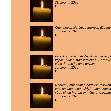
21. května 2026
D
Cherrinkovi, zlatému retrívrovi, úžas
18. května 2026
D
Čičenko, naše malá černá kočulenko, by
vzpomínkách stále zůstáváš. Ať ti svě
něha, kterou jsi nám dávala.
15. května 2026
D
Macíčku, můj první a nadevše milovaný
tebe nezapomenu, vždyť ti dnes zapaluj
větru plnou hrst lásky, něhy a vzpomí
15. května 2026
D