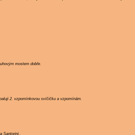
Duhovým mostem dobře.
zapaluji 2. vzpomínkovou svíčičku a vzpomínám.
 Santorini..