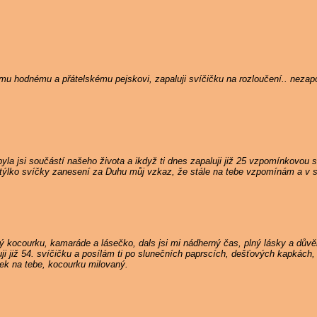
nému hodnému a přátelskému pejskovi, zapaluji svíčičku na rozloučení.. neza
la jsi součástí našeho života a ikdyž ti dnes zapaluji již 25 vzpomínkovou s
týlko svíčky zanesení za Duhu můj vzkaz, že stále na tebe vzpomínám a v s
 kocourku, kamaráde a lásečko, dals jsi mi nádherný čas, plný lásky a důvě
i již 54. svíčičku a posílám ti po slunečních paprscích, dešťových kapkách, 
nek na tebe, kocourku milovaný.