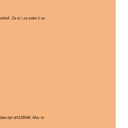
tředí. Za ní i za sebe ti se
 Tebe být &#128546; Moc to