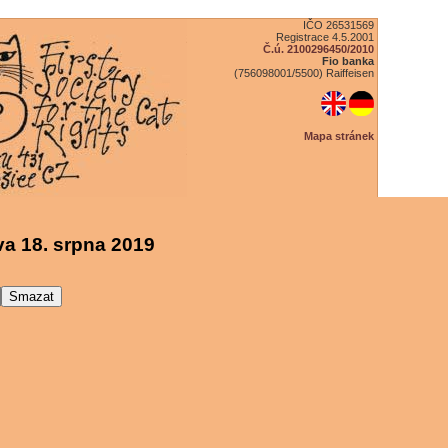
IČO 26531569
Registrace 4.5.2001
Č.ú. 2100296450/2010
Fio banka
(756098001/5500) Raiffeisen
Mapa stránek
a 18. srpna 2019