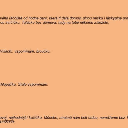
ého útočiště od hodné paní, která ti dala domov, plnou misku i láskyplné pros
ou svíčičku. Tuláčku bez domova, tady na tobě někomu záleželo.
Villach.. vzpomínám, broučku..
ý chlupáčku. Stále vzpomínám.
hovej, nejhodnější kočičko, Můrinko, strašně nám bolí srdce, nemůžeme bez
;&#65039;