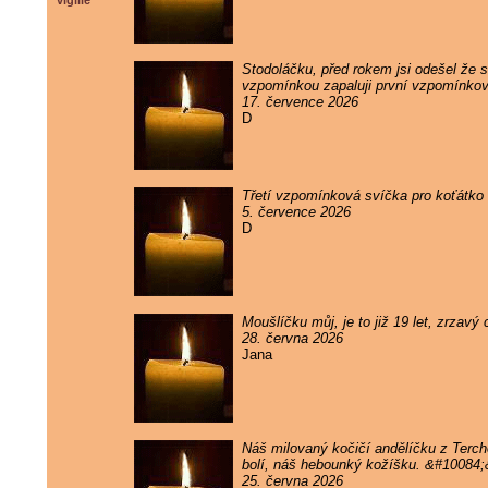
vigilie
Stodoláčku, před rokem jsi odešel že sv
vzpomínkou zapaluji první vzpomínkov
17. července 2026
D
Třetí vzpomínková svíčka pro koťátko 
5. července 2026
D
Moušlíčku můj, je to již 19 let, zrzav
28. června 2026
Jana
Náš milovaný kočičí andělíčku z Terc
bolí, náš hebounký kožíšku. &#10084
25. června 2026