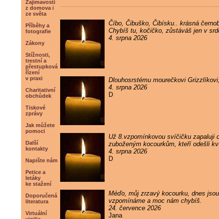
Zajímavosti
z domova i
ze světa
Číbo, Čibuško, Čibísku.. krásná černob
Příběhy a
Chybíš tu, kočičko, zůstáváš jen v sr
fotografie
4. srpna 2026
Zákony
Stížnosti,
trestní a
přestupková
řízení
v praxi
Dlouhosrstému mourečkovi Grizzlíkovi
4. srpna 2026
Charitativní
D
obchůdek
Tiskové
zprávy
Jak můžete
pomoci
Už 8.vzpomínkovou svíčičku zapaluji
Další
zuboženým kocourkům, kteří odešli kvůl
kontakty
4. srpna 2026
D
Napište nám
Petice a
letáky
ke stažení
Méďo, můj zrzavý kocourku, dnes jsou 
Doporučená
vzpomínáme a moc nám chybíš.
literatura
24. července 2026
Virtuální
Jana