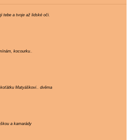
 tebe a tvoje až lidské oči.
mínám, kocourku..
 koťátku Matyáškovi.. dvěma
ráškou a kamarády