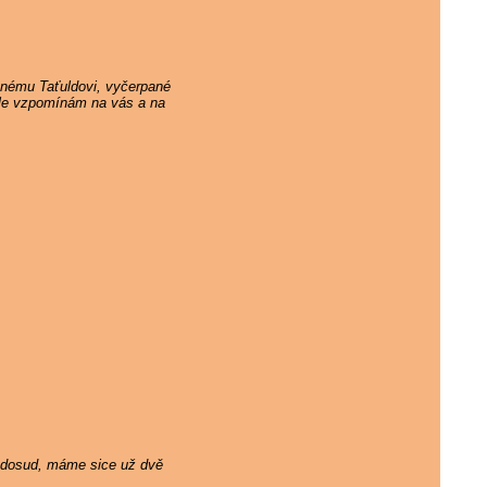
ěnému Taťuldovi, vyčerpané
 ale vzpomínám na vás a na
ám dosud, máme sice už dvě