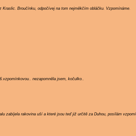
 z Kraslic. Broučínku, odpočívej na tom nejměkčím obláčku. Vzpomínáme.
 6.vzpomínkovou.. nezapomněla jsem, kočulko..
u zabíjela rakovina uší a které jsou teď již určitě za Duhou, posílám vzpom