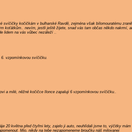
vé svíčičky kočičkám v bulharské Ravdě, zejména však bílomouratému zran
ým koťátkům.. nevím, jestli ještě žijete, snad vás tam občas někdo nakrmí,
de lidem na vás vůbec nezáleží ..
i 6. vzpomínkovou svíčičku.
i a milé, něžné kočičce Ilonce zapaluji 6 vzpomínkovou svíčičku..
je 20 května před čtyřmi lety, zajelo ji auto, neuhlídali jsme to, výčitky m
zapomenout. Mio, nikdy na tebe nezapomeneme broučku náš milovanej