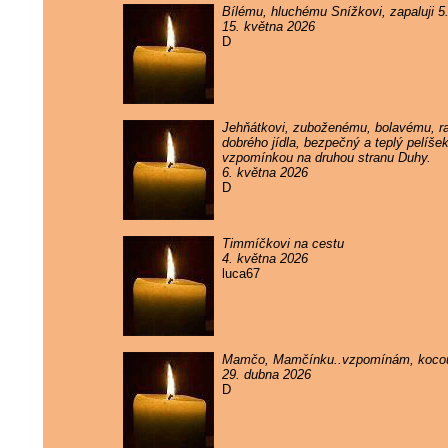
Bílému, hluchému Snížkovi, zapaluji 
15. května 2026
D
Jehňátkovi, zuboženému, bolavému, rak
dobrého jídla, bezpečný a teplý pelíše
vzpomínkou na druhou stranu Duhy.
6. května 2026
D
Timmíčkovi na cestu
4. května 2026
luca67
Mamčo, Mamčínku..vzpomínám, kocou
29. dubna 2026
D