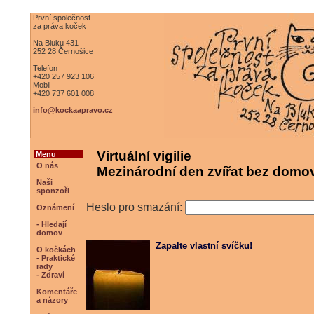
První společnost
za práva koček
Na Bluku 431
252 28 Černošice
Telefon
+420 257 923 106
Mobil
+420 737 601 008
info@kockaapravo.cz
Virtuální vigilie
Menu
O nás
Mezinárodní den zvířat bez domov
Naši
sponzoři
Heslo pro smazání:
Oznámení
- Hledají
domov
Zapalte vlastní svíčku!
O kočkách
- Praktické
rady
- Zdraví
Komentáře
a názory