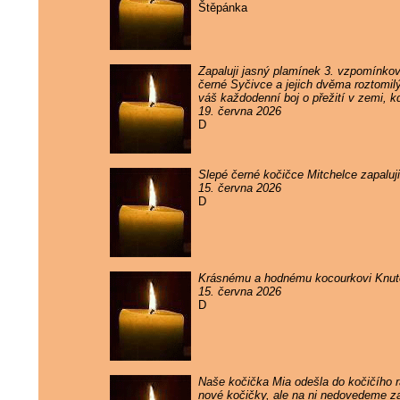
Štěpánka
Zapaluji jasný plamínek 3. vzpomínko
černé Syčivce a jejich dvěma roztomil
váš každodenní boj o přežití v zemi, k
19. června 2026
D
Slepé černé kočičce Mitchelce zapaluj
15. června 2026
D
Krásnému a hodnému kocourkovi Knutov
15. června 2026
D
Naše kočička Mia odešla do kočičího rá
nové kočičky, ale na ni nedovedeme 