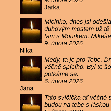
9. února 2026
Jarka
Micinko, dnes jsi odešl
duhovým mostem už tě ne
tam s Mourkem, Mikešem 
9. února 2026
Nika
Medy, ta je pro Tebe. Dn
věčně spícího. Byl to šo
potkáme se.
6. února 2026
Jana
Tato svíčička ať věčně s
budou na tebe s láskou a