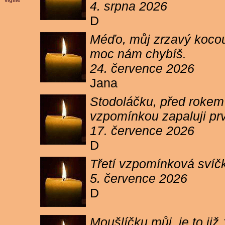
vigilie
4. srpna 2026
D
Méďo, můj zrzavý kocour
moc nám chybíš.
24. července 2026
Jana
Stodoláčku, před rokem j
vzpomínkou zapaluji pr
17. července 2026
D
Třetí vzpomínková svíčk
5. července 2026
D
Moušlíčku můj, je to ji