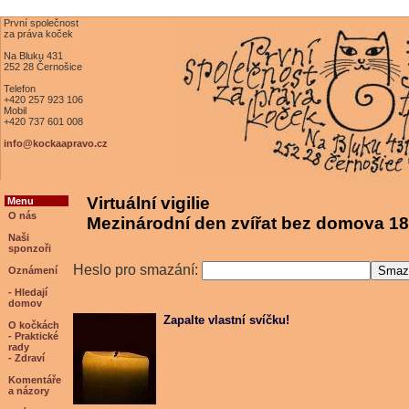
První společnost
za práva koček
Na Bluku 431
252 28 Černošice
Telefon
+420 257 923 106
Mobil
+420 737 601 008
info@kockaapravo.cz
Virtuální vigilie
Menu
O nás
Mezinárodní den zvířat bez domova 18
Naši
sponzoři
Heslo pro smazání:
Oznámení
- Hledají
domov
Zapalte vlastní svíčku!
O kočkách
- Praktické
rady
- Zdraví
Komentáře
a názory