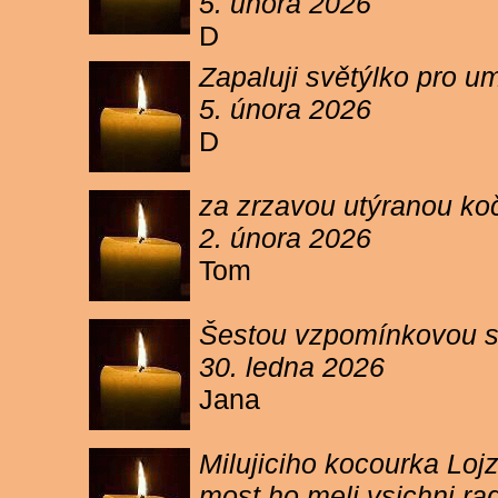
5. února 2026
D
Zapaluji světýlko pro um
5. února 2026
D
za zrzavou utýranou ko
2. února 2026
Tom
Šestou vzpomínkovou s
30. ledna 2026
Jana
Milujiciho kocourka Lojz
most ho meli vsichni ra