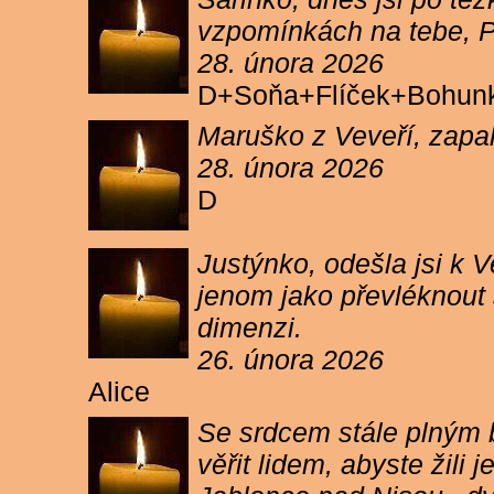
vzpomínkách na tebe, PA
28. února 2026
D+Soňa+Flíček+Bohun
Maruško z Veveří, zapal
28. února 2026
D
Justýnko, odešla jsi k
jenom jako převléknout s
dimenzi.
26. února 2026
Alice
Se srdcem stále plným b
věřit lidem, abyste žil