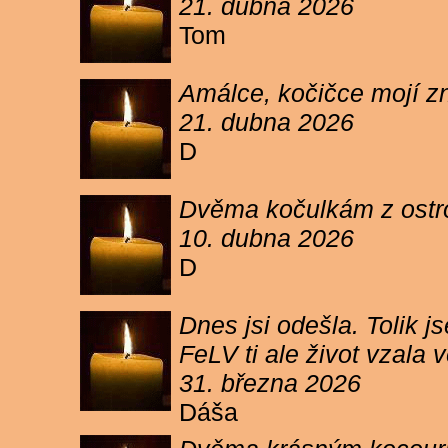
21. dubna 2026
Tom
Amálce, kočičce mojí z
21. dubna 2026
D
Dvěma kočulkám z ostrov
10. dubna 2026
D
Dnes jsi odešla. Tolik j
FeLV ti ale život vzala
31. března 2026
Dáša