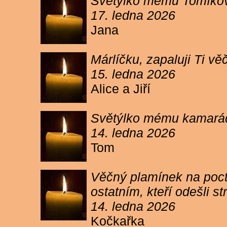
Světýlko mému Tomíkovi.
17. ledna 2026
Jana
Márlíčku, zapaluji Ti 
15. ledna 2026
Alice a Jiří
Světýlko mému kamarád
14. ledna 2026
Tom
Věčný plamínek na poct
ostatním, kteří odešli 
14. ledna 2026
Kočkařka