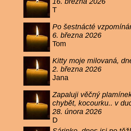
16. března 2026
T
Po šestnácté vzpomínám
6. března 2026
Tom
Kitty moje milovaná, dn
2. března 2026
Jana
Zapaluji věčný plamínek
chybět, kocourku.. v du
28. února 2026
D
Sárinko, dnes jsi po těžk