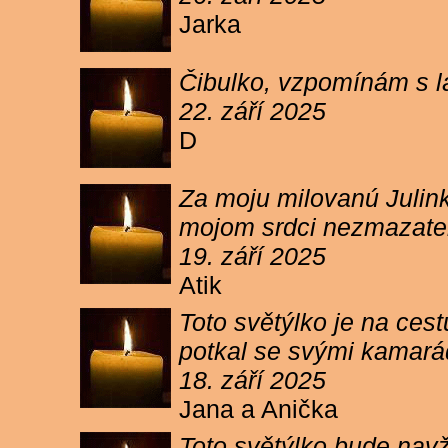
Jarka
Čibulko, vzpomínám s l
22. září 2025
D
Za moju milovanú Julink
mojom srdci nezmazateľ
19. září 2025
Atik
Toto světýlko je na cest
potkal se svými kamará
18. září 2025
Jana a Anička
Toto světýlko bude navžd