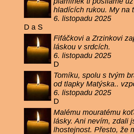
plamínek ti posíláme už 
hladících rukou. My n
6. listopadu 2025
D a S
Fifáčkovi a Zrzinkovi z
láskou v srdcích.
6. listopadu 2025
D
Tomíku, spolu s tvým b
od tlapky Matýska.. vz
6. listopadu 2025
D
Malému mouratému koťát
lásky. Ani nevím, zdali 
lhostejnost. Přesto, že