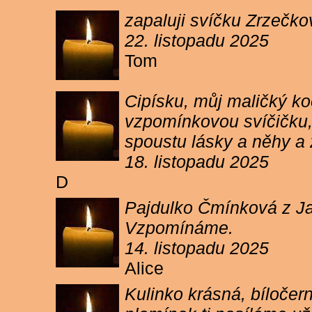
zapaluji svíčku Zrzečkov
22. listopadu 2025
Tom
Cipísku, můj maličký koč
vzpomínkovou svíčičku, 
spoustu lásky a něhy a 
18. listopadu 2025
D
Pajdulko Čmínková z Jar
Vzpomínáme.
14. listopadu 2025
Alice
Kulinko krásná, bíločern