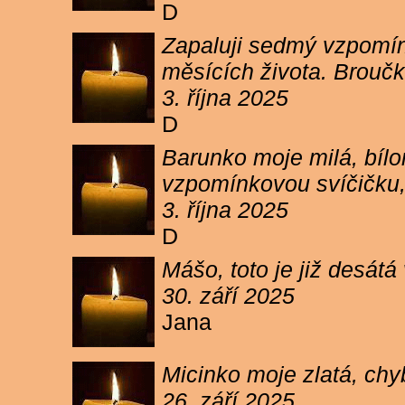
D
Zapaluji sedmý vzpomínk
měsících života. Broučk
3. října 2025
D
Barunko moje milá, bílo
vzpomínkovou svíčičku,
3. října 2025
D
Mášo, toto je již desátá
30. září 2025
Jana
Micinko moje zlatá, chy
26. září 2025