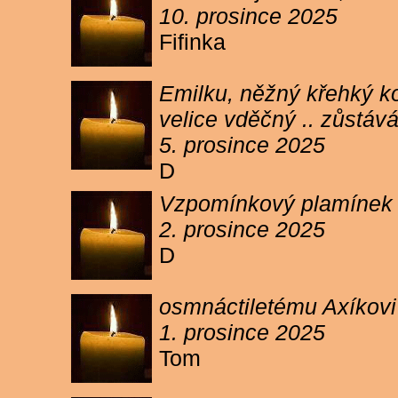
10. prosince 2025
Fifinka
Emilku, něžný křehký ko
velice vděčný .. zůstáv
5. prosince 2025
D
Vzpomínkový plamínek sv
2. prosince 2025
D
osmnáctiletému Axíkov
1. prosince 2025
Tom