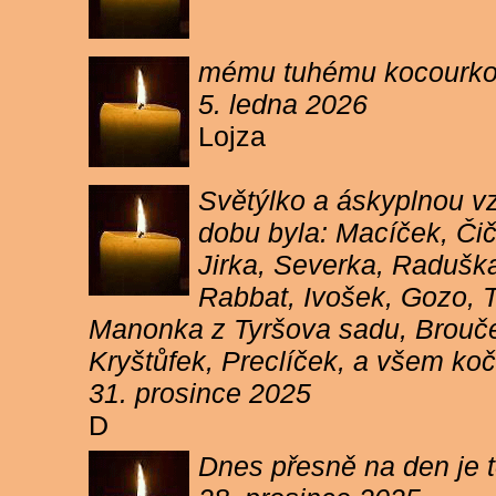
mému tuhému kocourkovi
5. ledna 2026
Lojza
Světýlko a áskyplnou v
dobu byla: Macíček, Či
Jirka, Severka, Raduška
Rabbat, Ivošek, Gozo, To
Manonka z Tyršova sadu, Brouček
Kryštůfek, Preclíček, a všem koč
31. prosince 2025
D
Dnes přesně na den je t