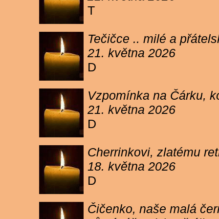
T
Tečičce .. milé a přáte
21. května 2026
D
Vzpomínka na Čárku, koč
21. května 2026
D
Cherrinkovi, zlatému re
18. května 2026
D
Čičenko, naše malá čern