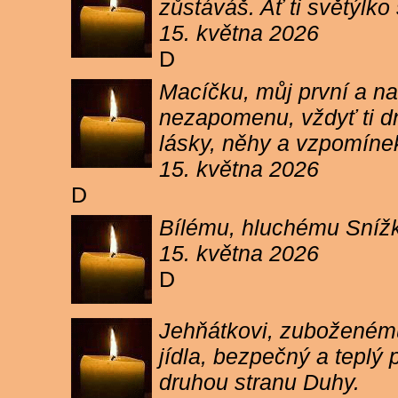
zůstáváš. Ať ti světýlk
15. května 2026
D
Macíčku, můj první a na
nezapomenu, vždyť ti dn
lásky, něhy a vzpomíne
15. května 2026
D
Bílému, hluchému Snížk
15. května 2026
D
Jehňátkovi, zuboženému
jídla, bezpečný a teplý
druhou stranu Duhy.