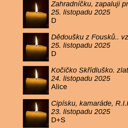
Zahradníčku, zapaluji p
25. listopadu 2025
D
Dědoušku z Fousků.. v
25. listopadu 2025
D
Kočičko Skřídluško. zl
24. listopadu 2025
Alice
Cipísku, kamaráde, R.I
23. listopadu 2025
D+S