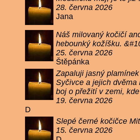
28. června 2026
Jana
Náš milovaný kočičí and
hebounký kožíšku. &#1
25. června 2026
Štěpánka
Zapaluji jasný plamíne
Syčivce a jejich dvěma 
boj o přežití v zemi, kd
19. června 2026
D
Slepé černé kočičce Mit
15. června 2026
D