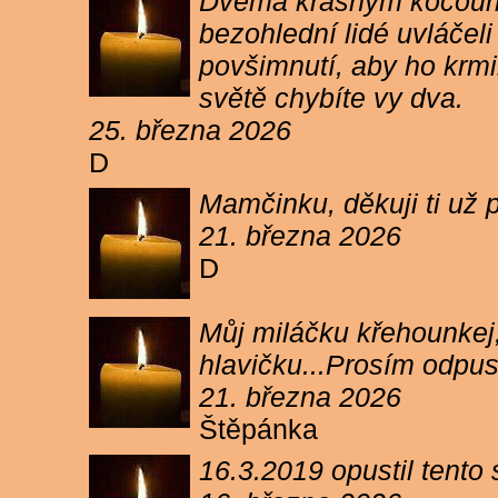
Dvěma krásným kocourkům
bezohlední lidé uvláčel
povšimnutí, aby ho krmi
světě chybíte vy dva.
25. března 2026
D
Mamčinku, děkuji ti už p
21. března 2026
D
Můj miláčku křehounkej,
hlavičku...Prosím odpu
21. března 2026
Štěpánka
16.3.2019 opustil tento