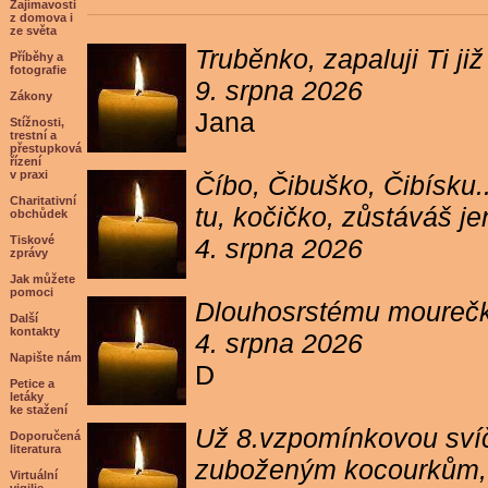
Zajímavosti
z domova i
ze světa
Truběnko, zapaluji Ti 
Příběhy a
fotografie
9. srpna 2026
Zákony
Jana
Stížnosti,
trestní a
přestupková
řízení
v praxi
Číbo, Čibuško, Čibísku.
Charitativní
tu, kočičko, zůstáváš j
obchůdek
Tiskové
4. srpna 2026
zprávy
Jak můžete
pomoci
Dlouhosrstému mourečko
Další
kontakty
4. srpna 2026
Napište nám
D
Petice a
letáky
ke stažení
Už 8.vzpomínkovou svíč
Doporučená
literatura
zuboženým kocourkům, kt
Virtuální