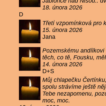
Jablonce nad Nisou.. d
18. února 2026
D
Třetí vzpomínková pro k
15. února 2026
Jana
Pozemskému andílkovi s
těch, co tě, Fousku, měli
14. února 2026
D+S
Můj chlapečku Čertínku,
spolu strávíme ještě ně
Tebe nezapomenu, pozdr
moc, moc.