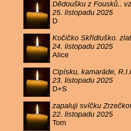
Dědoušku z Fousků.. v
25. listopadu 2025
D
Kočičko Skřídluško. zl
24. listopadu 2025
Alice
Cipísku, kamaráde, R.I
23. listopadu 2025
D+S
zapaluji svíčku Zrzečkov
22. listopadu 2025
Tom