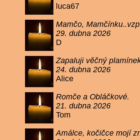
luca67
Mamčo, Mamčínku..vzpo
29. dubna 2026
D
Zapaluji věčný plamíne
24. dubna 2026
Alice
Romče a Obláčkové.
21. dubna 2026
Tom
Amálce, kočičce mojí z