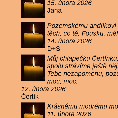
15. února 2026
Jana
Pozemskému andílkovi s
těch, co tě, Fousku, měli
14. února 2026
D+S
Můj chlapečku Čertínku,
spolu strávíme ještě ně
Tebe nezapomenu, pozdr
moc, moc.
12. února 2026
Čertík
Krásnému modrému moure
11. února 2026