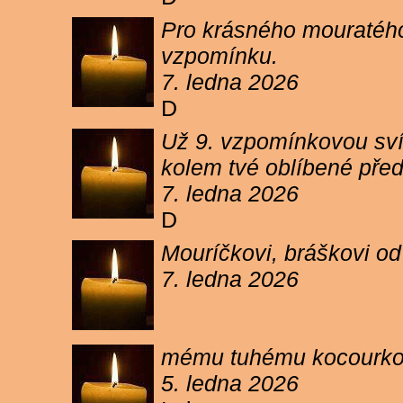
Pro krásného mouratého
vzpomínku.
7. ledna 2026
D
Už 9. vzpomínkovou sví
kolem tvé oblíbené pře
7. ledna 2026
D
Mouríčkovi, bráškovi od
7. ledna 2026
mému tuhému kocourkovi
5. ledna 2026