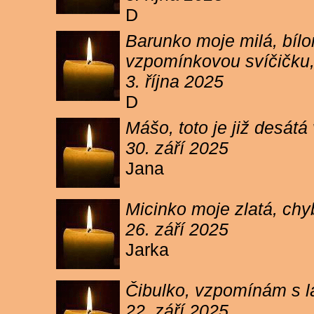
D
Barunko moje milá, bílo
vzpomínkovou svíčičku,
3. října 2025
D
Mášo, toto je již desátá
30. září 2025
Jana
Micinko moje zlatá, chy
26. září 2025
Jarka
Čibulko, vzpomínám s l
22. září 2025