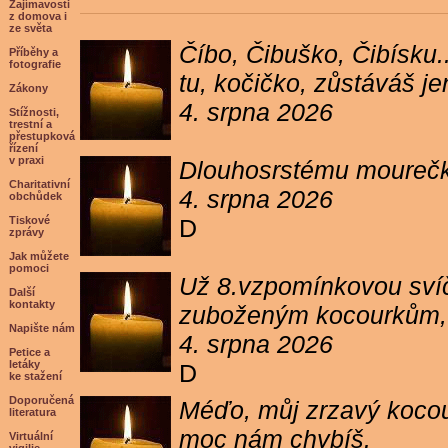
Zajímavosti
z domova i
ze světa
Číbo, Čibuško, Čibísku.
Příběhy a
fotografie
tu, kočičko, zůstáváš j
Zákony
4. srpna 2026
Stížnosti,
trestní a
přestupková
řízení
v praxi
Dlouhosrstému mourečko
Charitativní
4. srpna 2026
obchůdek
Tiskové
D
zprávy
Jak můžete
pomoci
Už 8.vzpomínkovou svíč
Další
kontakty
zuboženým kocourkům, kt
Napište nám
4. srpna 2026
Petice a
letáky
D
ke stažení
Doporučená
Méďo, můj zrzavý kocour
literatura
moc nám chybíš.
Virtuální