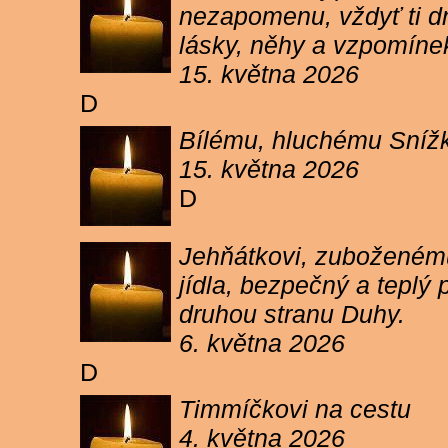
nezapomenu, vždyť ti dn
lásky, něhy a vzpomíne
15. května 2026
D
Bílému, hluchému Snížk
15. května 2026
D
Jehňátkovi, zuboženému
jídla, bezpečný a teplý
druhou stranu Duhy.
6. května 2026
D
Timmíčkovi na cestu
4. května 2026