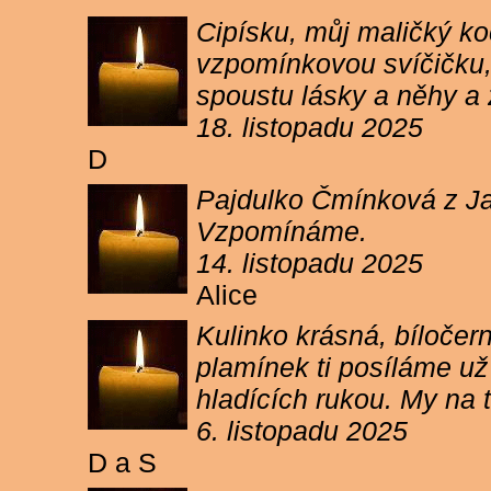
Cipísku, můj maličký koč
vzpomínkovou svíčičku, 
spoustu lásky a něhy a 
18. listopadu 2025
D
Pajdulko Čmínková z Jar
Vzpomínáme.
14. listopadu 2025
Alice
Kulinko krásná, bíločern
plamínek ti posíláme už 
hladících rukou. My n
6. listopadu 2025
D a S