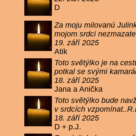
D
Za moju milovanú Julink
mojom srdci nezmazateľ
19. září 2025
Atik
Toto světýlko je na cest
potkal se svými kamará
18. září 2025
Jana a Anička
Toto světýlko bude navžd
v srdcích vzpomínat..R.I
18. září 2025
D + p.J.