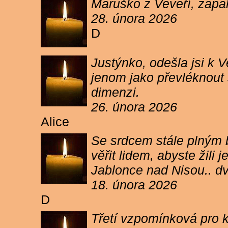
Maruško z Veveří, zapal
28. února 2026
D
Justýnko, odešla jsi k
jenom jako převléknout s
dimenzi.
26. února 2026
Alice
Se srdcem stále plným b
věřit lidem, abyste žil
Jablonce nad Nisou.. d
18. února 2026
D
Třetí vzpomínková pro k