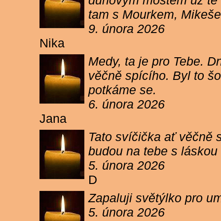
duhovým mostem už tě ne
tam s Mourkem, Mikešem 
9. února 2026
Nika
Medy, ta je pro Tebe. Dn
věčně spícího. Byl to šo
potkáme se.
6. února 2026
Jana
Tato svíčička ať věčně s
budou na tebe s láskou a
5. února 2026
D
Zapaluji světýlko pro um
5. února 2026