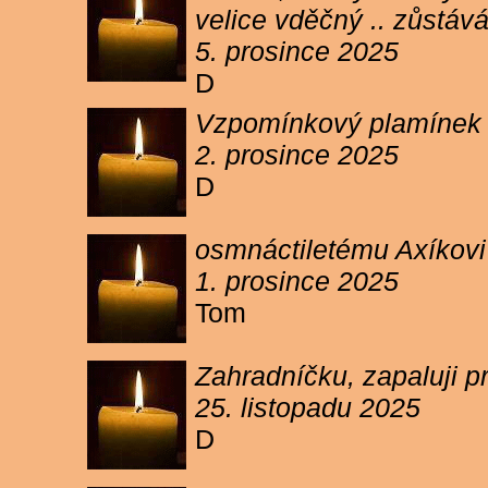
velice vděčný .. zůstáv
5. prosince 2025
D
Vzpomínkový plamínek sv
2. prosince 2025
D
osmnáctiletému Axíkov
1. prosince 2025
Tom
Zahradníčku, zapaluji p
25. listopadu 2025
D