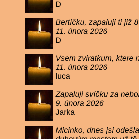
D
Bertíčku, zapaluji ti ji
11. února 2026
D
Vsem zviratkum, ktere 
11. února 2026
luca
Zapaluji svíčku za neb
9. února 2026
Jarka
Micinko, dnes jsi odešl