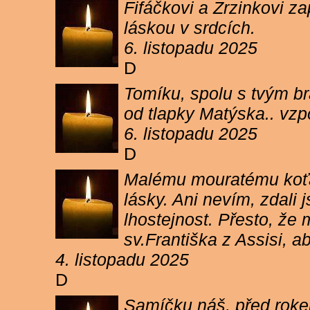
Fifáčkovi a Zrzinkovi z
láskou v srdcích.
6. listopadu 2025
D
Tomíku, spolu s tvým b
od tlapky Matýska.. vz
6. listopadu 2025
D
Malému mouratému koťát
lásky. Ani nevím, zdali 
lhostejnost. Přesto, že
sv.Františka z Assisi, a
4. listopadu 2025
D
Samíčku náš, před rokem