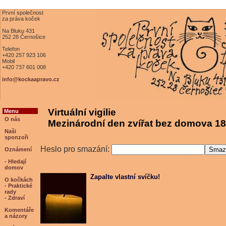
První společnost
za práva koček
Na Bluku 431
252 28 Černošice
Telefon
+420 257 923 106
Mobil
+420 737 601 008
info@kockaapravo.cz
Virtuální vigilie
Menu
O nás
Mezinárodní den zvířat bez domova 18
Naši
sponzoři
Heslo pro smazání:
Oznámení
- Hledají
domov
Zapalte vlastní svíčku!
O kočkách
- Praktické
rady
- Zdraví
Komentáře
a názory