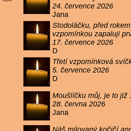
vigilie
24. července 2026
Jana
Stodoláčku, před rokem j
vzpomínkou zapaluji pr
17. července 2026
D
Třetí vzpomínková svíčk
5. července 2026
D
Moušlíčku můj, je to ji
28. června 2026
Jana
Náš milovaný kočičí and