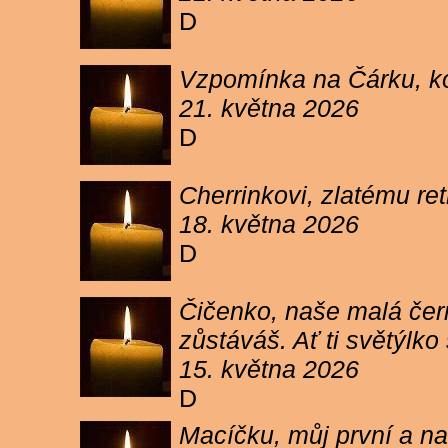
D
Vzpomínka na Čárku, koč
21. května 2026
D
Cherrinkovi, zlatému re
18. května 2026
D
Čičenko, naše malá čern
zůstáváš. Ať ti světýlk
15. května 2026
D
Macíčku, můj první a na