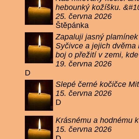
hebounký kožíšku. &#1
25. června 2026
Štěpánka
Zapaluji jasný plamíne
Syčivce a jejich dvěma 
boj o přežití v zemi, kd
19. června 2026
D
Slepé černé kočičce Mit
15. června 2026
D
Krásnému a hodnému koc
15. června 2026
D