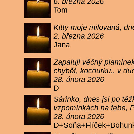
6. března 2026
Tom
Kitty moje milovaná, dn
2. března 2026
Jana
Zapaluji věčný plamínek
chybět, kocourku.. v du
28. února 2026
D
Sárinko, dnes jsi po těžk
vzpomínkách na tebe, PA
28. února 2026
D+Soňa+Flíček+Bohun