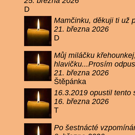
25. března 2026
D
Mamčinku, děkuji ti už p
21. března 2026
D
Můj miláčku křehounkej,
hlavičku...Prosím odpu
21. března 2026
Štěpánka
16.3.2019 opustil tento
16. března 2026
T
Po šestnácté vzpomínám