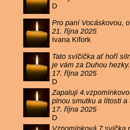
D
Pro paní Vocáskovou, od
21. října 2025
Ivana Kifork
Tato svíčička ať hoří s
je vám za Duhou hezky.
17. října 2025
D
Zapaluji 4.vzpomínkovou
plnou smutku a lítosti 
17. října 2025
D
Vzpomínková 7 svíčka p