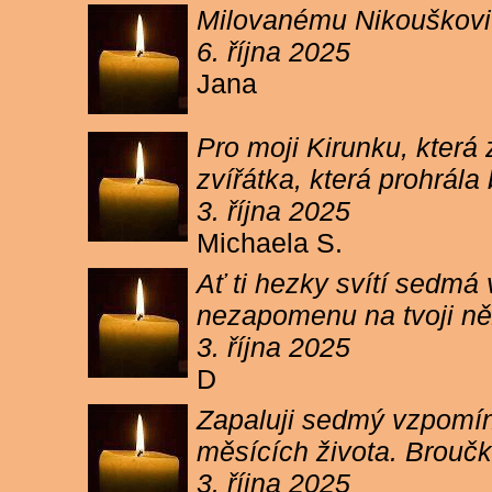
Milovanému Nikouškovi z
6. října 2025
Jana
Pro moji Kirunku, která
zvířátka, která prohrála
3. října 2025
Michaela S.
Ať ti hezky svítí sedmá
nezapomenu na tvoji ně
3. října 2025
D
Zapaluji sedmý vzpomínk
měsících života. Broučk
3. října 2025