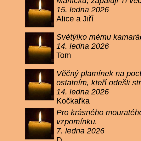
Márlíčku, zapaluji Ti 
15. ledna 2026
Alice a Jiří
Světýlko mému kamarád
14. ledna 2026
Tom
Věčný plamínek na poct
ostatním, kteří odešli 
14. ledna 2026
Kočkařka
Pro krásného mouratého
vzpomínku.
7. ledna 2026
D