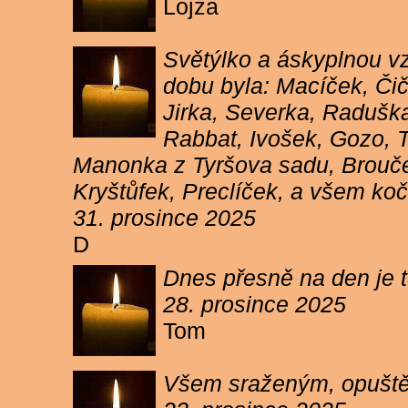
Lojza
Světýlko a áskyplnou v
dobu byla: Macíček, Či
Jirka, Severka, Raduška
Rabbat, Ivošek, Gozo, To
Manonka z Tyršova sadu, Brouček
Kryštůfek, Preclíček, a všem koč
31. prosince 2025
D
Dnes přesně na den je t
28. prosince 2025
Tom
Všem sraženým, opuště