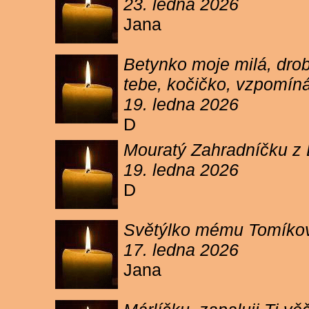
23. ledna 2026
Jana
Betynko moje milá, drob
tebe, kočičko, vzpomíná
19. ledna 2026
D
Mouratý Zahradníčku z 
19. ledna 2026
D
Světýlko mému Tomíkovi.
17. ledna 2026
Jana