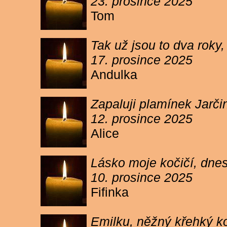
23. prosince 2025
Tom
Tak už jsou to dva roky,
17. prosince 2025
Andulka
Zapaluji plamínek Jarč
12. prosince 2025
Alice
Lásko moje kočičí, dnes 
10. prosince 2025
Fifinka
Emilku, něžný křehký ko