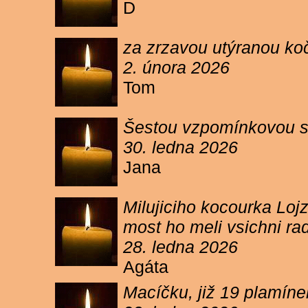
D
za zrzavou utýranou ko
2. února 2026
Tom
Šestou vzpomínkovou s
30. ledna 2026
Jana
Milujiciho kocourka Lojz
most ho meli vsichni ra
28. ledna 2026
Agáta
Macíčku, již 19 plamín