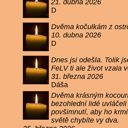
21. dubna 2026
D
Dvěma kočulkám z ostrov
10. dubna 2026
D
Dnes jsi odešla. Tolik j
FeLV ti ale život vzala
31. března 2026
Dáša
Dvěma krásným kocourkům
bezohlední lidé uvláčel
povšimnutí, aby ho krmi
světě chybíte vy dva.