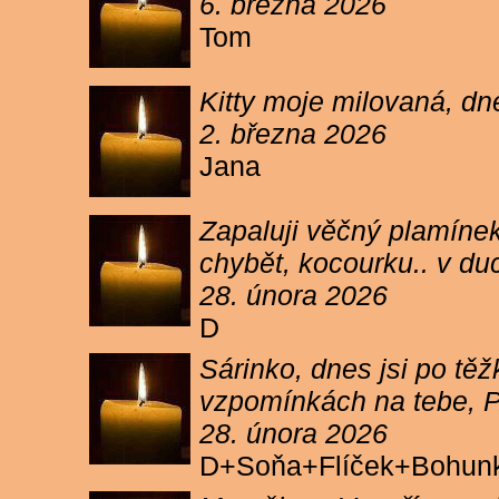
6. března 2026
Tom
Kitty moje milovaná, dn
2. března 2026
Jana
Zapaluji věčný plamínek
chybět, kocourku.. v du
28. února 2026
D
Sárinko, dnes jsi po těžk
vzpomínkách na tebe, PA
28. února 2026
D+Soňa+Flíček+Bohun