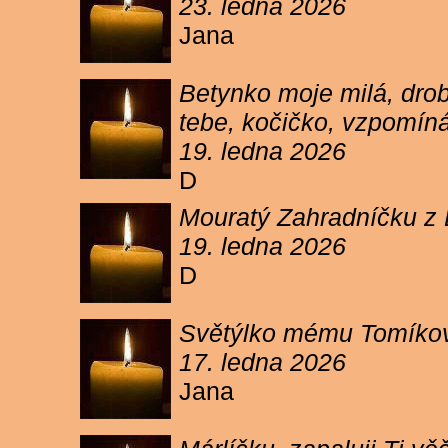
23. ledna 2026
Jana
Betynko moje milá, drob
tebe, kočičko, vzpomíná
19. ledna 2026
D
Mouratý Zahradníčku z 
19. ledna 2026
D
Světýlko mému Tomíkovi.
17. ledna 2026
Jana