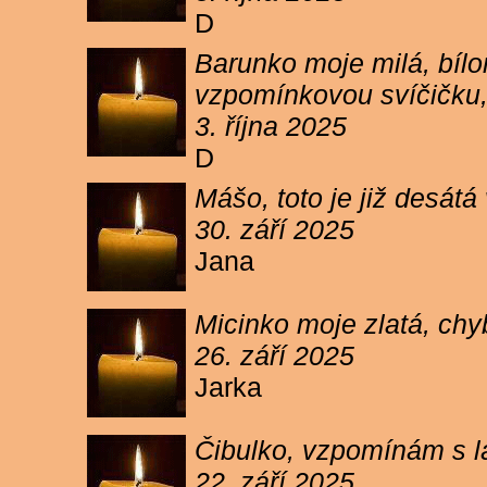
D
Barunko moje milá, bílo
vzpomínkovou svíčičku,
3. října 2025
D
Mášo, toto je již desátá
30. září 2025
Jana
Micinko moje zlatá, chy
26. září 2025
Jarka
Čibulko, vzpomínám s l
22. září 2025