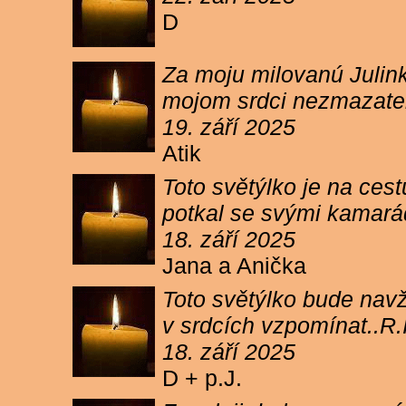
D
Za moju milovanú Julink
mojom srdci nezmazateľ
19. září 2025
Atik
Toto světýlko je na cest
potkal se svými kamará
18. září 2025
Jana a Anička
Toto světýlko bude navžd
v srdcích vzpomínat..R.I
18. září 2025
D + p.J.