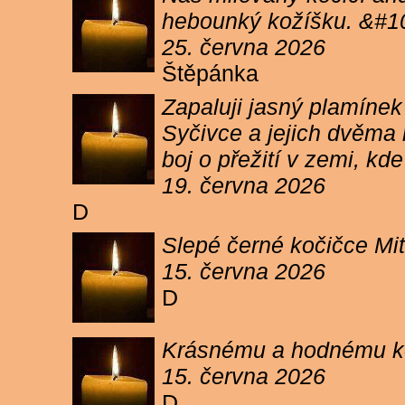
hebounký kožíšku. &#1
25. června 2026
Štěpánka
Zapaluji jasný plamíne
Syčivce a jejich dvěma 
boj o přežití v zemi, kd
19. června 2026
D
Slepé černé kočičce Mit
15. června 2026
D
Krásnému a hodnému koc
15. června 2026
D