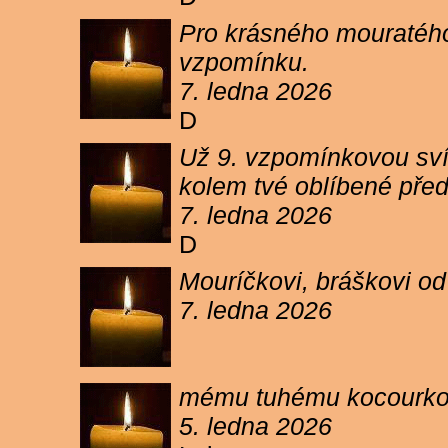
Pro krásného mouratého
vzpomínku.
7. ledna 2026
D
Už 9. vzpomínkovou sví
kolem tvé oblíbené pře
7. ledna 2026
D
Mouríčkovi, bráškovi od
7. ledna 2026
mému tuhému kocourkovi
5. ledna 2026