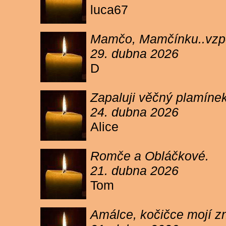
luca67
Mamčo, Mamčínku..vzpo
29. dubna 2026
D
Zapaluji věčný plamíne
24. dubna 2026
Alice
Romče a Obláčkové.
21. dubna 2026
Tom
Amálce, kočičce mojí z