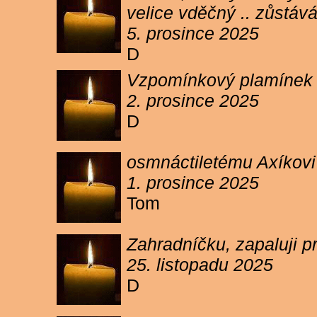
velice vděčný .. zůstáv
5. prosince 2025
D
Vzpomínkový plamínek sv
2. prosince 2025
D
osmnáctiletému Axíkov
1. prosince 2025
Tom
Zahradníčku, zapaluji p
25. listopadu 2025
D