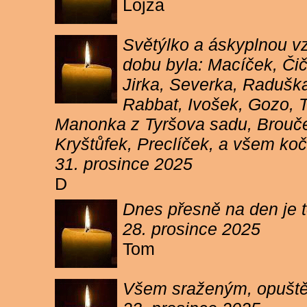
Lojza
Světýlko a áskyplnou v
dobu byla: Macíček, Či
Jirka, Severka, Raduška
Rabbat, Ivošek, Gozo, To
Manonka z Tyršova sadu, Brouček
Kryštůfek, Preclíček, a všem koč
31. prosince 2025
D
Dnes přesně na den je t
28. prosince 2025
Tom
Všem sraženým, opuště