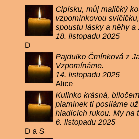
Cipísku, můj maličký koč
vzpomínkovou svíčičku, 
spoustu lásky a něhy a 
18. listopadu 2025
D
Pajdulko Čmínková z Jar
Vzpomínáme.
14. listopadu 2025
Alice
Kulinko krásná, bíločern
plamínek ti posíláme už 
hladících rukou. My n
6. listopadu 2025
D a S