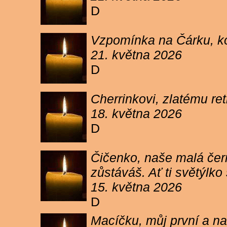
D
Vzpomínka na Čárku, koč
21. května 2026
D
Cherrinkovi, zlatému re
18. května 2026
D
Čičenko, naše malá čern
zůstáváš. Ať ti světýlk
15. května 2026
D
Macíčku, můj první a na