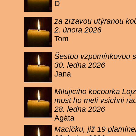
D
za zrzavou utýranou ko
2. února 2026
Tom
Šestou vzpomínkovou s
30. ledna 2026
Jana
Milujiciho kocourka Lojz
most ho meli vsichni ra
28. ledna 2026
Agáta
Macíčku, již 19 plamín