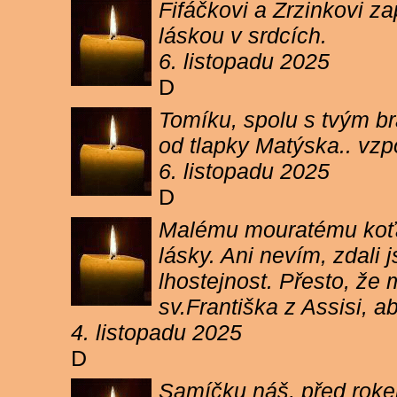
Fifáčkovi a Zrzinkovi z
láskou v srdcích.
6. listopadu 2025
D
Tomíku, spolu s tvým b
od tlapky Matýska.. vz
6. listopadu 2025
D
Malému mouratému koťát
lásky. Ani nevím, zdali 
lhostejnost. Přesto, že
sv.Františka z Assisi, a
4. listopadu 2025
D
Samíčku náš, před rokem