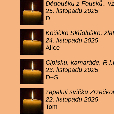
Dědoušku z Fousků.. v
25. listopadu 2025
D
Kočičko Skřídluško. zl
24. listopadu 2025
Alice
Cipísku, kamaráde, R.I
23. listopadu 2025
D+S
zapaluji svíčku Zrzečkov
22. listopadu 2025
Tom