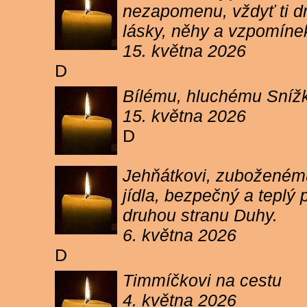
nezapomenu, vždyť ti dn
lásky, něhy a vzpomíne
15. května 2026
D
Bílému, hluchému Snížk
15. května 2026
D
Jehňátkovi, zuboženému
jídla, bezpečný a teplý
druhou stranu Duhy.
6. května 2026
D
Timmíčkovi na cestu
4. května 2026