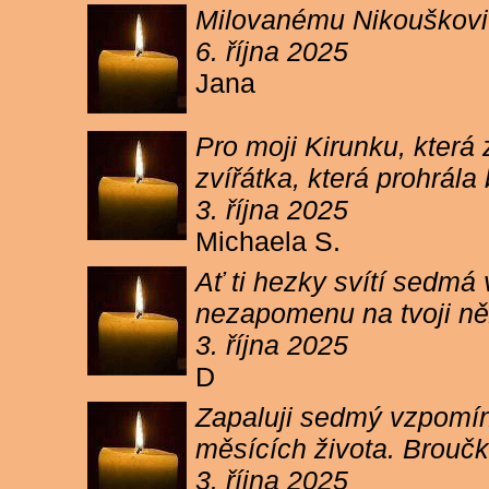
Milovanému Nikouškovi z
6. října 2025
Jana
Pro moji Kirunku, která
zvířátka, která prohrála
3. října 2025
Michaela S.
Ať ti hezky svítí sedmá
nezapomenu na tvoji ně
3. října 2025
D
Zapaluji sedmý vzpomínk
měsících života. Broučk
3. října 2025