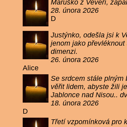
Maruško z Veveří, zapal
28. února 2026
D
Justýnko, odešla jsi k
jenom jako převléknout s
dimenzi.
26. února 2026
Alice
Se srdcem stále plným b
věřit lidem, abyste žil
Jablonce nad Nisou.. d
18. února 2026
D
Třetí vzpomínková pro k