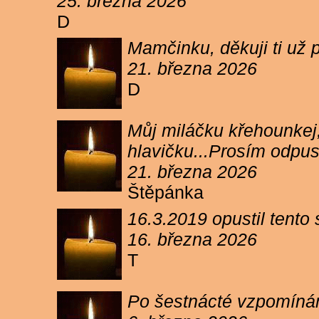
25. března 2026
D
Mamčinku, děkuji ti už p
21. března 2026
D
Můj miláčku křehounkej,
hlavičku...Prosím odpu
21. března 2026
Štěpánka
16.3.2019 opustil tento
16. března 2026
T
Po šestnácté vzpomínám