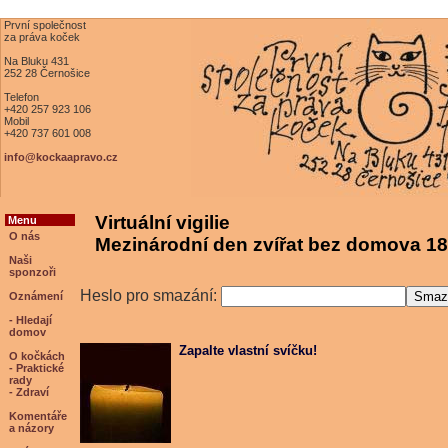
První společnost
za práva koček
Na Bluku 431
252 28 Černošice
Telefon
+420 257 923 106
Mobil
+420 737 601 008
info@kockaapravo.cz
Virtuální vigilie
Menu
O nás
Mezinárodní den zvířat bez domova 18
Naši
sponzoři
Heslo pro smazání:
Oznámení
- Hledají
domov
Zapalte vlastní svíčku!
O kočkách
- Praktické
rady
- Zdraví
Komentáře
a názory