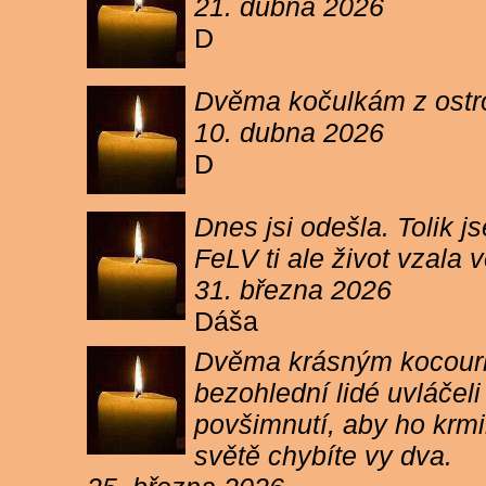
21. dubna 2026
D
Dvěma kočulkám z ostrov
10. dubna 2026
D
Dnes jsi odešla. Tolik j
FeLV ti ale život vzala
31. března 2026
Dáša
Dvěma krásným kocourkům
bezohlední lidé uvláčel
povšimnutí, aby ho krmi
světě chybíte vy dva.