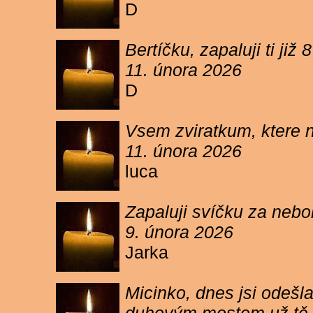
D
Bertíčku, zapaluji ti ji
11. února 2026
D
Vsem zviratkum, ktere 
11. února 2026
luca
Zapaluji svíčku za neb
9. února 2026
Jarka
Micinko, dnes jsi odešl