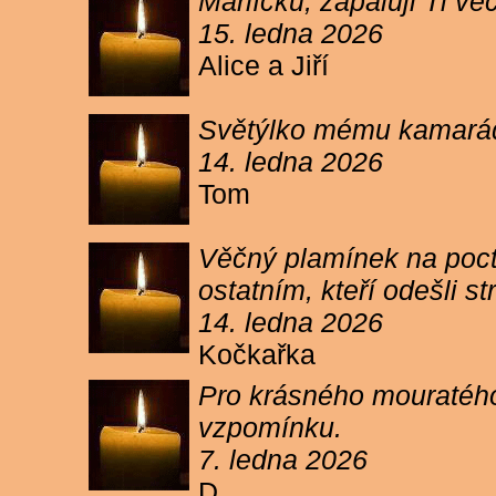
Márlíčku, zapaluji Ti 
15. ledna 2026
Alice a Jiří
Světýlko mému kamarád
14. ledna 2026
Tom
Věčný plamínek na poct
ostatním, kteří odešli 
14. ledna 2026
Kočkařka
Pro krásného mouratého
vzpomínku.
7. ledna 2026
D