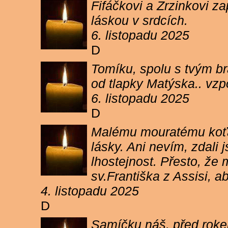
Fifáčkovi a Zrzinkovi z
láskou v srdcích.
6. listopadu 2025
D
Tomíku, spolu s tvým b
od tlapky Matýska.. vz
6. listopadu 2025
D
Malému mouratému koťát
lásky. Ani nevím, zdali 
lhostejnost. Přesto, že
sv.Františka z Assisi, a
4. listopadu 2025
D
Samíčku náš, před rokem