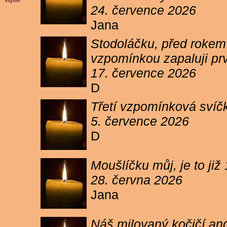
vigilie
24. července 2026
Jana
Stodoláčku, před rokem j
vzpomínkou zapaluji pr
17. července 2026
D
Třetí vzpomínková svíčk
5. července 2026
D
Moušlíčku můj, je to ji
28. června 2026
Jana
Náš milovaný kočičí and