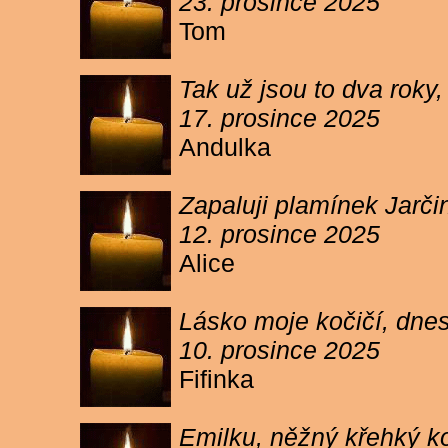
23. prosince 2025
Tom
Tak už jsou to dva roky,
17. prosince 2025
Andulka
Zapaluji plamínek Jarč
12. prosince 2025
Alice
Lásko moje kočičí, dnes 
10. prosince 2025
Fifinka
Emilku, něžný křehký ko