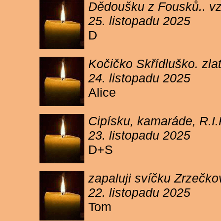
Dědoušku z Fousků.. v
25. listopadu 2025
D
Kočičko Skřídluško. zl
24. listopadu 2025
Alice
Cipísku, kamaráde, R.I
23. listopadu 2025
D+S
zapaluji svíčku Zrzečkov
22. listopadu 2025
Tom