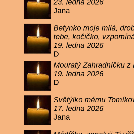
23. ledna 2026
Jana
Betynko moje milá, drob
tebe, kočičko, vzpomíná
19. ledna 2026
D
Mouratý Zahradníčku z 
19. ledna 2026
D
Světýlko mému Tomíkovi.
17. ledna 2026
Jana