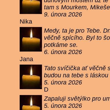
duhovým mostem už tě ne
tam s Mourkem, Mikešem 
9. února 2026
Nika
Medy, ta je pro Tebe. Dn
věčně spícího. Byl to šo
potkáme se.
6. února 2026
Jana
Tato svíčička ať věčně s
budou na tebe s láskou a
5. února 2026
D
Zapaluji světýlko pro um
5. února 2026