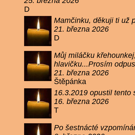
25. března 2026
D
Mamčinku, děkuji ti už p
21. března 2026
D
Můj miláčku křehounkej,
hlavičku...Prosím odpu
21. března 2026
Štěpánka
16.3.2019 opustil tento
16. března 2026
T
Po šestnácté vzpomínám