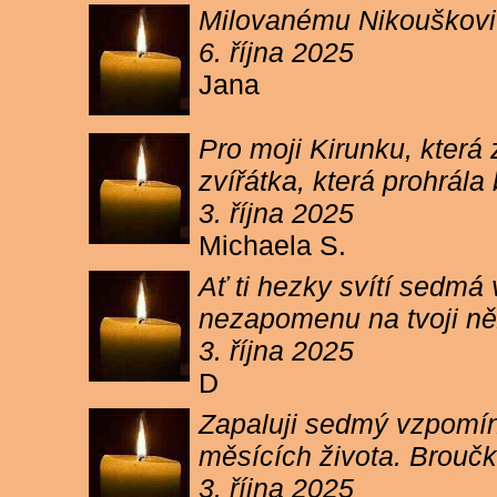
Milovanému Nikouškovi z
6. října 2025
Jana
Pro moji Kirunku, která
zvířátka, která prohrála
3. října 2025
Michaela S.
Ať ti hezky svítí sedmá
nezapomenu na tvoji ně
3. října 2025
D
Zapaluji sedmý vzpomínk
měsících života. Broučk
3. října 2025