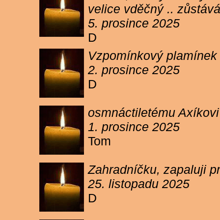
velice vděčný .. zůstáv
5. prosince 2025
D
Vzpomínkový plamínek sv
2. prosince 2025
D
osmnáctiletému Axíkov
1. prosince 2025
Tom
Zahradníčku, zapaluji p
25. listopadu 2025
D