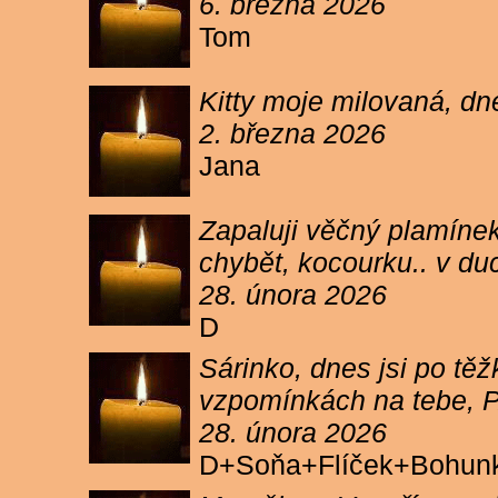
6. března 2026
Tom
Kitty moje milovaná, dn
2. března 2026
Jana
Zapaluji věčný plamínek
chybět, kocourku.. v du
28. února 2026
D
Sárinko, dnes jsi po těžk
vzpomínkách na tebe, PA
28. února 2026
D+Soňa+Flíček+Bohun