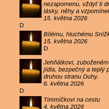
nezapomenu, vždyť ti dn
lásky, něhy a vzpomíne
15. května 2026
D
Bílému, hluchému Snížk
15. května 2026
D
Jehňátkovi, zuboženému
jídla, bezpečný a teplý
druhou stranu Duhy.
6. května 2026
D
Timmíčkovi na cestu
4. května 2026