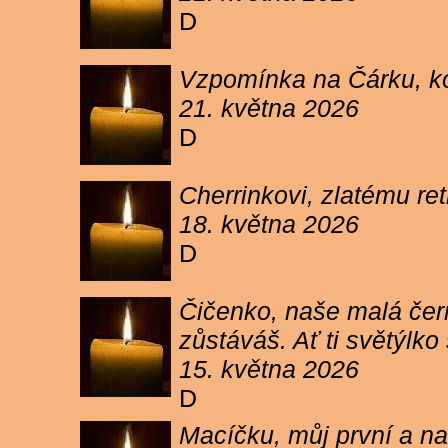
D
Vzpomínka na Čárku, koč
21. května 2026
D
Cherrinkovi, zlatému re
18. května 2026
D
Čičenko, naše malá čern
zůstáváš. Ať ti světýlk
15. května 2026
D
Macíčku, můj první a na