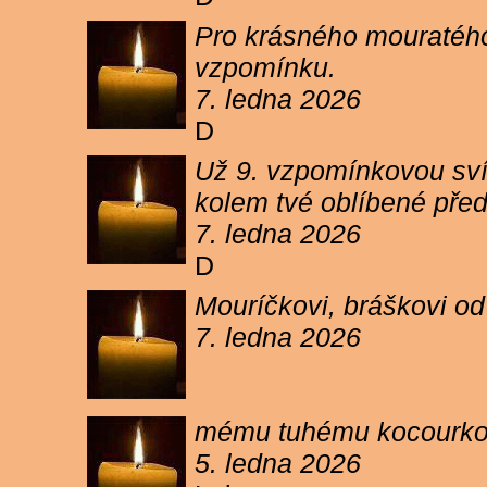
Pro krásného mouratého
vzpomínku.
7. ledna 2026
D
Už 9. vzpomínkovou sví
kolem tvé oblíbené pře
7. ledna 2026
D
Mouríčkovi, bráškovi od
7. ledna 2026
mému tuhému kocourkovi
5. ledna 2026