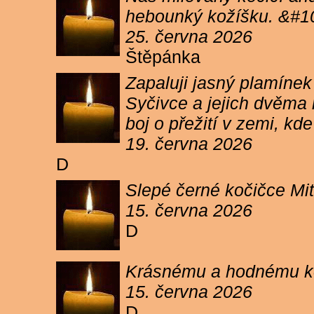
hebounký kožíšku. &#1
25. června 2026
Štěpánka
Zapaluji jasný plamíne
Syčivce a jejich dvěma 
boj o přežití v zemi, kd
19. června 2026
D
Slepé černé kočičce Mit
15. června 2026
D
Krásnému a hodnému koc
15. června 2026
D