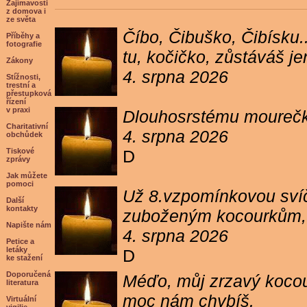
Zajímavosti
z domova i
ze světa
Číbo, Čibuško, Čibísku.
Příběhy a
fotografie
tu, kočičko, zůstáváš j
Zákony
4. srpna 2026
Stížnosti,
trestní a
přestupková
řízení
v praxi
Dlouhosrstému mourečko
Charitativní
4. srpna 2026
obchůdek
Tiskové
D
zprávy
Jak můžete
pomoci
Už 8.vzpomínkovou svíč
Další
kontakty
zuboženým kocourkům, kt
Napište nám
4. srpna 2026
Petice a
letáky
D
ke stažení
Doporučená
Méďo, můj zrzavý kocour
literatura
moc nám chybíš.
Virtuální