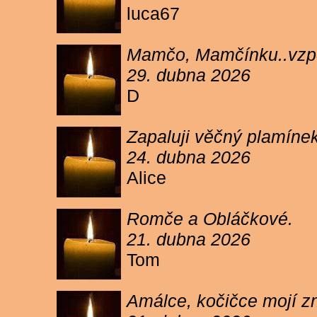
luca67
Mamčo, Mamčínku..vzpo
29. dubna 2026
D
Zapaluji věčný plamíne
24. dubna 2026
Alice
Romče a Obláčkové.
21. dubna 2026
Tom
Amálce, kočičce mojí z