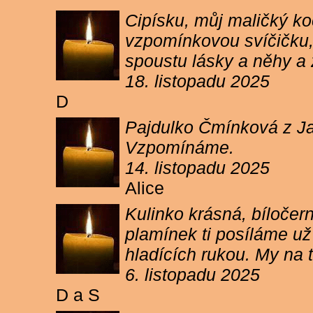
Cipísku, můj maličký koč
vzpomínkovou svíčičku, 
spoustu lásky a něhy a 
18. listopadu 2025
D
Pajdulko Čmínková z Jar
Vzpomínáme.
14. listopadu 2025
Alice
Kulinko krásná, bíločern
plamínek ti posíláme už 
hladících rukou. My n
6. listopadu 2025
D a S