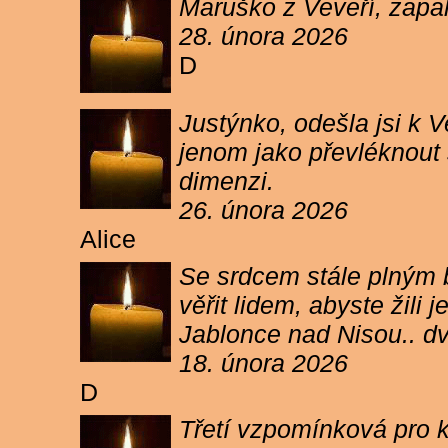
Maruško z Veveří, zapal
28. února 2026
D
Justýnko, odešla jsi k
jenom jako převléknout s
dimenzi.
26. února 2026
Alice
Se srdcem stále plným b
věřit lidem, abyste žil
Jablonce nad Nisou.. d
18. února 2026
D
Třetí vzpomínková pro k