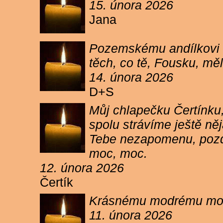
15. února 2026
Jana
Pozemskému andílkovi s
těch, co tě, Fousku, měli
14. února 2026
D+S
Můj chlapečku Čertínku,
spolu strávíme ještě ně
Tebe nezapomenu, pozdr
moc, moc.
12. února 2026
Čertík
Krásnému modrému moure
11. února 2026