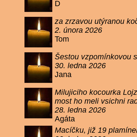
D
za zrzavou utýranou ko
2. února 2026
Tom
Šestou vzpomínkovou s
30. ledna 2026
Jana
Milujiciho kocourka Lojz
most ho meli vsichni ra
28. ledna 2026
Agáta
Macíčku, již 19 plamín