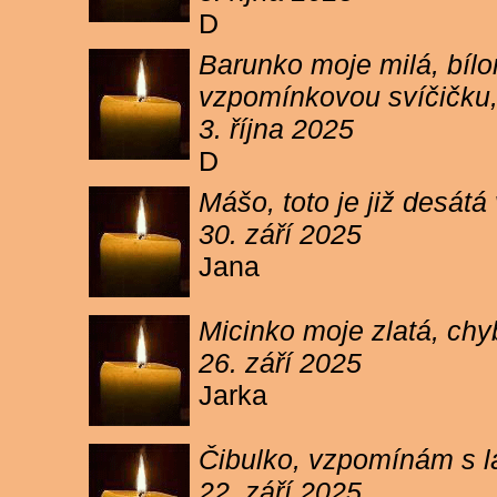
D
Barunko moje milá, bílo
vzpomínkovou svíčičku,
3. října 2025
D
Mášo, toto je již desátá
30. září 2025
Jana
Micinko moje zlatá, chy
26. září 2025
Jarka
Čibulko, vzpomínám s l
22. září 2025