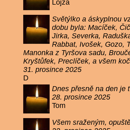
Lojza
Světýlko a áskyplnou v
dobu byla: Macíček, Či
Jirka, Severka, Raduška
Rabbat, Ivošek, Gozo, To
Manonka z Tyršova sadu, Brouček
Kryštůfek, Preclíček, a všem koč
31. prosince 2025
D
Dnes přesně na den je t
28. prosince 2025
Tom
Všem sraženým, opuště