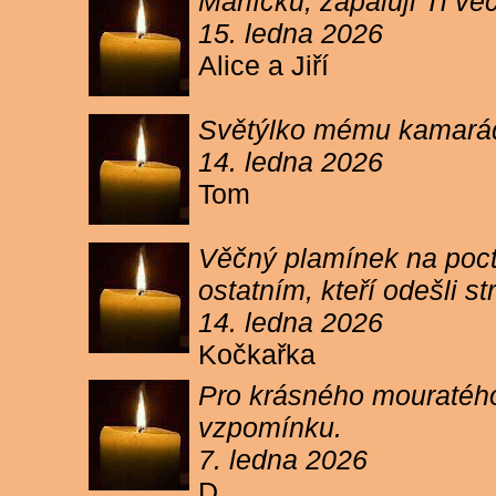
Márlíčku, zapaluji Ti 
15. ledna 2026
Alice a Jiří
Světýlko mému kamarád
14. ledna 2026
Tom
Věčný plamínek na poct
ostatním, kteří odešli 
14. ledna 2026
Kočkařka
Pro krásného mouratého
vzpomínku.
7. ledna 2026
D