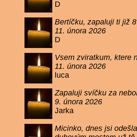
D
Bertíčku, zapaluji ti ji
11. února 2026
D
Vsem zviratkum, ktere 
11. února 2026
luca
Zapaluji svíčku za neb
9. února 2026
Jarka
Micinko, dnes jsi odešl