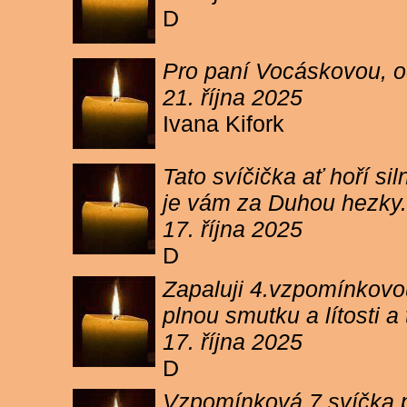
D
Pro paní Vocáskovou, od
21. října 2025
Ivana Kifork
Tato svíčička ať hoří s
je vám za Duhou hezky.
17. října 2025
D
Zapaluji 4.vzpomínkovou
plnou smutku a lítosti 
17. října 2025
D
Vzpomínková 7 svíčka p