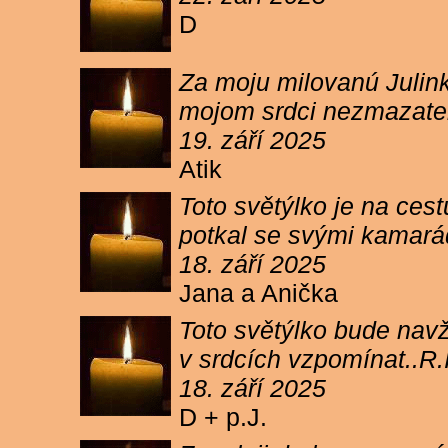
D
Za moju milovanú Julink
mojom srdci nezmazateľ
19. září 2025
Atik
Toto světýlko je na cest
potkal se svými kamará
18. září 2025
Jana a Anička
Toto světýlko bude navžd
v srdcích vzpomínat..R.I
18. září 2025
D + p.J.