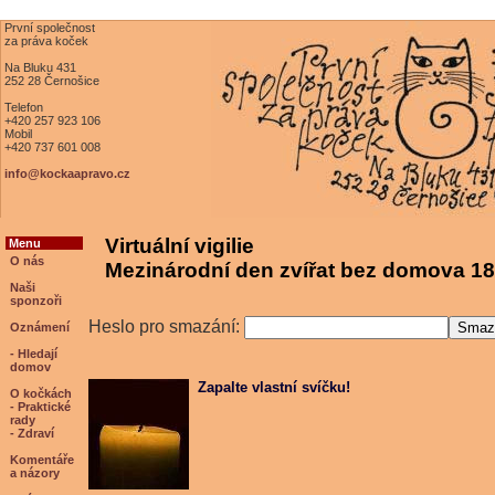
První společnost
za práva koček
Na Bluku 431
252 28 Černošice
Telefon
+420 257 923 106
Mobil
+420 737 601 008
info@kockaapravo.cz
Virtuální vigilie
Menu
O nás
Mezinárodní den zvířat bez domova 18
Naši
sponzoři
Heslo pro smazání:
Oznámení
- Hledají
domov
Zapalte vlastní svíčku!
O kočkách
- Praktické
rady
- Zdraví
Komentáře
a názory