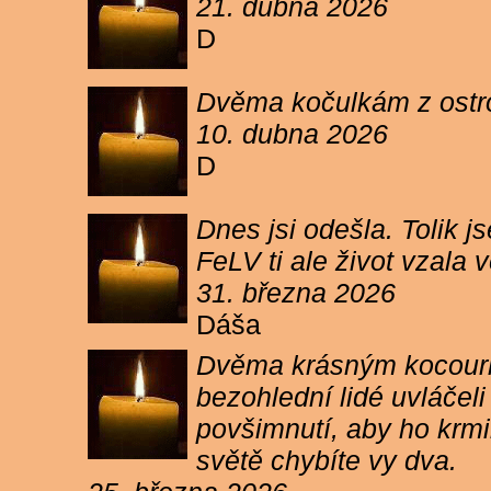
21. dubna 2026
D
Dvěma kočulkám z ostrov
10. dubna 2026
D
Dnes jsi odešla. Tolik j
FeLV ti ale život vzala
31. března 2026
Dáša
Dvěma krásným kocourkům
bezohlední lidé uvláčel
povšimnutí, aby ho krmi
světě chybíte vy dva.