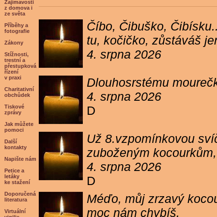
Zajímavosti
z domova i
ze světa
Číbo, Čibuško, Čibísku.
Příběhy a
fotografie
tu, kočičko, zůstáváš j
Zákony
4. srpna 2026
Stížnosti,
trestní a
přestupková
řízení
v praxi
Dlouhosrstému mourečko
Charitativní
4. srpna 2026
obchůdek
Tiskové
D
zprávy
Jak můžete
pomoci
Už 8.vzpomínkovou svíč
Další
kontakty
zuboženým kocourkům, kt
Napište nám
4. srpna 2026
Petice a
letáky
D
ke stažení
Doporučená
Méďo, můj zrzavý kocour
literatura
moc nám chybíš.
Virtuální