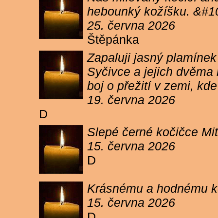
hebounký kožíšku. &#1
25. června 2026
Štěpánka
Zapaluji jasný plamíne
Syčivce a jejich dvěma 
boj o přežití v zemi, kd
19. června 2026
D
Slepé černé kočičce Mit
15. června 2026
D
Krásnému a hodnému koc
15. června 2026
D