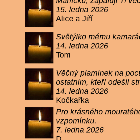
Márlíčku, zapaluji Ti 
15. ledna 2026
Alice a Jiří
Světýlko mému kamarád
14. ledna 2026
Tom
Věčný plamínek na poct
ostatním, kteří odešli 
14. ledna 2026
Kočkařka
Pro krásného mouratého
vzpomínku.
7. ledna 2026
D