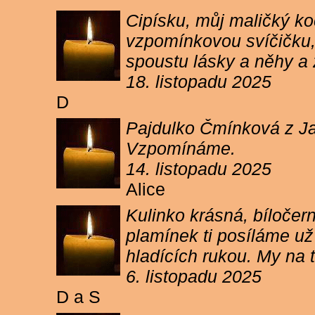
Cipísku, můj maličký koč
vzpomínkovou svíčičku, 
spoustu lásky a něhy a 
18. listopadu 2025
D
Pajdulko Čmínková z Jar
Vzpomínáme.
14. listopadu 2025
Alice
Kulinko krásná, bíločern
plamínek ti posíláme už 
hladících rukou. My n
6. listopadu 2025
D a S