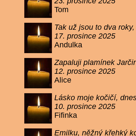
23. prosince 2025
Tom
Tak už jsou to dva roky,
17. prosince 2025
Andulka
Zapaluji plamínek Jarč
12. prosince 2025
Alice
Lásko moje kočičí, dnes 
10. prosince 2025
Fifinka
Emilku, něžný křehký ko