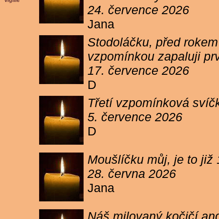
vigilie
24. července 2026
Jana
Stodoláčku, před rokem j
vzpomínkou zapaluji pr
17. července 2026
D
Třetí vzpomínková svíčk
5. července 2026
D
Moušlíčku můj, je to ji
28. června 2026
Jana
Náš milovaný kočičí and