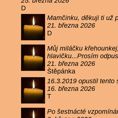
25. března 2026
D
Mamčinku, děkuji ti už p
21. března 2026
D
Můj miláčku křehounkej,
hlavičku...Prosím odpu
21. března 2026
Štěpánka
16.3.2019 opustil tento
16. března 2026
T
Po šestnácté vzpomínám