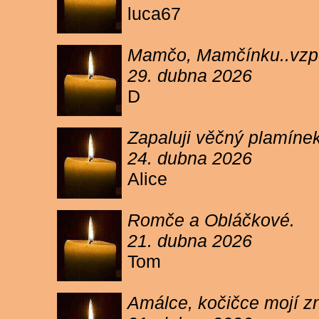
luca67
Mamčo, Mamčínku..vzpo
29. dubna 2026
D
Zapaluji věčný plamíne
24. dubna 2026
Alice
Romče a Obláčkové.
21. dubna 2026
Tom
Amálce, kočičce mojí z