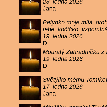
23. ledna 2026
Jana
Betynko moje milá, drob
tebe, kočičko, vzpomíná
19. ledna 2026
D
Mouratý Zahradníčku z 
19. ledna 2026
D
Světýlko mému Tomíkovi.
17. ledna 2026
Jana