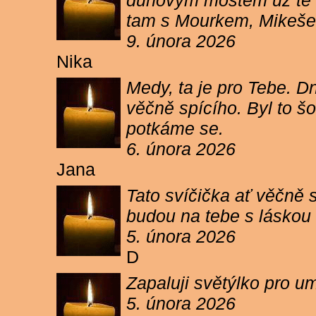
duhovým mostem už tě ne
tam s Mourkem, Mikešem 
9. února 2026
Nika
Medy, ta je pro Tebe. Dn
věčně spícího. Byl to šo
potkáme se.
6. února 2026
Jana
Tato svíčička ať věčně s
budou na tebe s láskou a
5. února 2026
D
Zapaluji světýlko pro um
5. února 2026