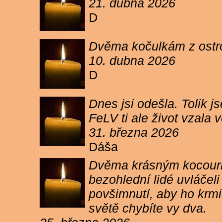
21. dubna 2026
D
Dvěma kočulkám z ostrov
10. dubna 2026
D
Dnes jsi odešla. Tolik j
FeLV ti ale život vzala
31. března 2026
Dáša
Dvěma krásným kocourkům
bezohlední lidé uvláčel
povšimnutí, aby ho krmi
světě chybíte vy dva.