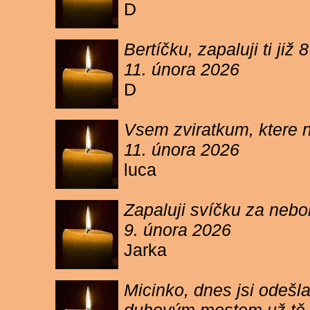
D
Bertíčku, zapaluji ti ji
11. února 2026
D
Vsem zviratkum, ktere 
11. února 2026
luca
Zapaluji svíčku za neb
9. února 2026
Jarka
Micinko, dnes jsi odešl