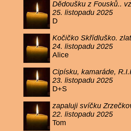
Dědoušku z Fousků.. v
25. listopadu 2025
D
Kočičko Skřídluško. zl
24. listopadu 2025
Alice
Cipísku, kamaráde, R.I
23. listopadu 2025
D+S
zapaluji svíčku Zrzečkov
22. listopadu 2025
Tom