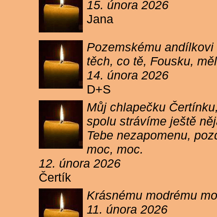
15. února 2026
Jana
Pozemskému andílkovi s
těch, co tě, Fousku, měli
14. února 2026
D+S
Můj chlapečku Čertínku,
spolu strávíme ještě ně
Tebe nezapomenu, pozdr
moc, moc.
12. února 2026
Čertík
Krásnému modrému moure
11. února 2026