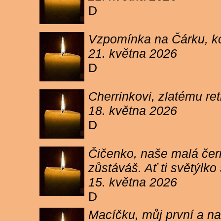
D
Vzpomínka na Čárku, koč
21. května 2026
D
Cherrinkovi, zlatému re
18. května 2026
D
Čičenko, naše malá čern
zůstáváš. Ať ti světýlk
15. května 2026
D
Macíčku, můj první a na