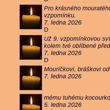
Pro krásného mouratého
vzpomínku.
7. ledna 2026
D
Už 9. vzpomínkovou sví
kolem tvé oblíbené pře
7. ledna 2026
D
Mouríčkovi, bráškovi od
7. ledna 2026
mému tuhému kocourkovi
5. ledna 2026