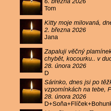
6. března 2026
Tom
Kitty moje milovaná, dn
2. března 2026
Jana
Zapaluji věčný plamínek
chybět, kocourku.. v du
28. února 2026
D
Sárinko, dnes jsi po těžk
vzpomínkách na tebe, PA
28. února 2026
D+Soňa+Flíček+Bohun