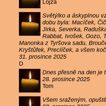
Lojza
Světýlko a áskyplnou v
dobu byla: Macíček, Či
Jirka, Severka, Raduška
Rabbat, Ivošek, Gozo, To
Manonka z Tyršova sadu, Brouček
Kryštůfek, Preclíček, a všem koč
31. prosince 2025
D
Dnes přesně na den je t
28. prosince 2025
Tom
Všem sraženým, opuště