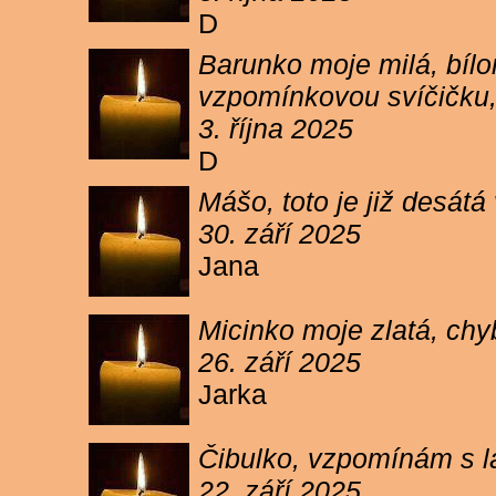
D
Barunko moje milá, bílo
vzpomínkovou svíčičku,
3. října 2025
D
Mášo, toto je již desátá
30. září 2025
Jana
Micinko moje zlatá, chy
26. září 2025
Jarka
Čibulko, vzpomínám s l
22. září 2025