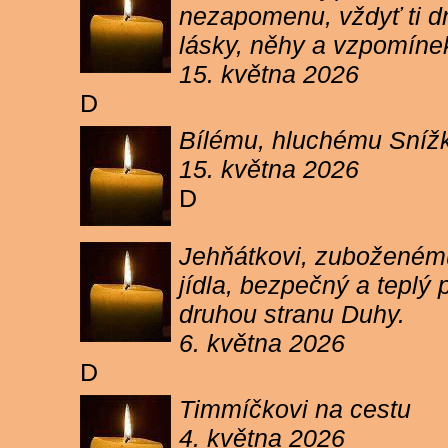
nezapomenu, vždyť ti dn
lásky, něhy a vzpomíne
15. května 2026
D
Bílému, hluchému Snížk
15. května 2026
D
Jehňátkovi, zuboženému
jídla, bezpečný a teplý
druhou stranu Duhy.
6. května 2026
D
Timmíčkovi na cestu
4. května 2026