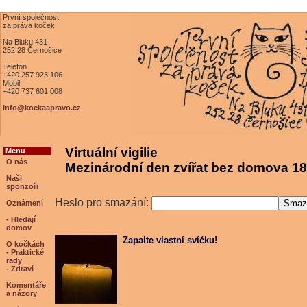
První společnost
za práva koček
Na Bluku 431
252 28 Černošice
Telefon
+420 257 923 106
Mobil
+420 737 601 008
info@kockaapravo.cz
Virtuální vigilie
Menu
O nás
Mezinárodní den zvířat bez domova 18
Naši
sponzoři
Heslo pro smazání:
Oznámení
- Hledají
domov
Zapalte vlastní svíčku!
O kočkách
- Praktické
rady
- Zdraví
Komentáře
a názory