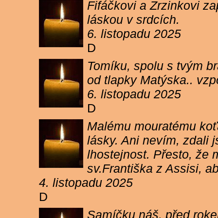
Fifáčkovi a Zrzinkovi z
láskou v srdcích.
6. listopadu 2025
D
Tomíku, spolu s tvým b
od tlapky Matýska.. vz
6. listopadu 2025
D
Malému mouratému koťát
lásky. Ani nevím, zdali 
lhostejnost. Přesto, že
sv.Františka z Assisi, a
4. listopadu 2025
D
Samíčku náš, před rokem