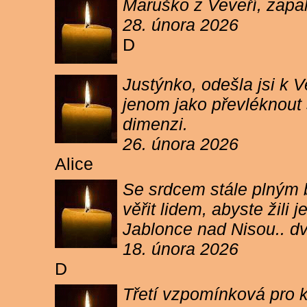
Maruško z Veveří, zapal
28. února 2026
D
Justýnko, odešla jsi k
jenom jako převléknout s
dimenzi.
26. února 2026
Alice
Se srdcem stále plným b
věřit lidem, abyste žil
Jablonce nad Nisou.. d
18. února 2026
D
Třetí vzpomínková pro k