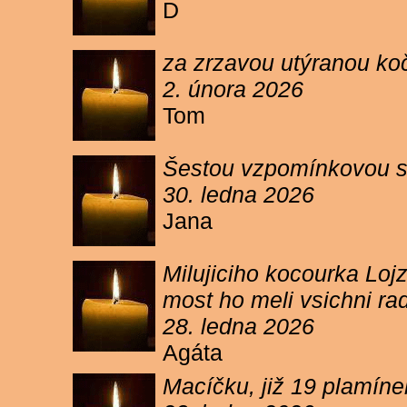
D
za zrzavou utýranou ko
2. února 2026
Tom
Šestou vzpomínkovou s
30. ledna 2026
Jana
Milujiciho kocourka Lojz
most ho meli vsichni ra
28. ledna 2026
Agáta
Macíčku, již 19 plamín