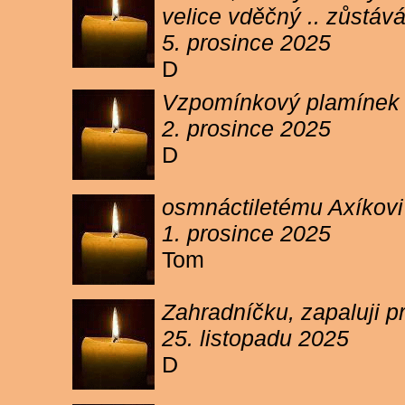
velice vděčný .. zůstáv
5. prosince 2025
D
Vzpomínkový plamínek sv
2. prosince 2025
D
osmnáctiletému Axíkov
1. prosince 2025
Tom
Zahradníčku, zapaluji p
25. listopadu 2025
D