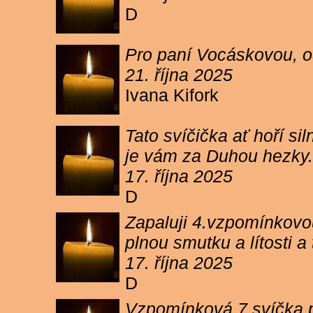
D
Pro paní Vocáskovou, od
21. října 2025
Ivana Kifork
Tato svíčička ať hoří s
je vám za Duhou hezky.
17. října 2025
D
Zapaluji 4.vzpomínkovou
plnou smutku a lítosti 
17. října 2025
D
Vzpomínková 7 svíčka p