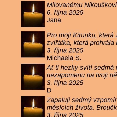
Milovanému Nikouškovi z
6. října 2025
Jana
Pro moji Kirunku, která
zvířátka, která prohrála
3. října 2025
Michaela S.
Ať ti hezky svítí sedmá
nezapomenu na tvoji ně
3. října 2025
D
Zapaluji sedmý vzpomínk
měsících života. Broučk
3. října 2025