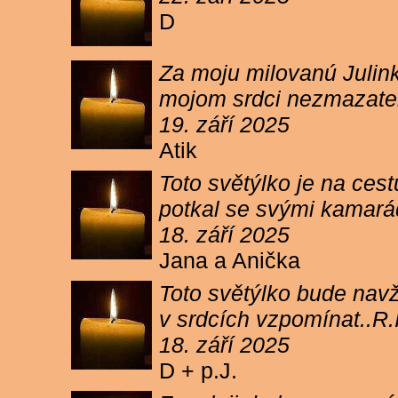
D
Za moju milovanú Julink
mojom srdci nezmazateľ
19. září 2025
Atik
Toto světýlko je na cest
potkal se svými kamará
18. září 2025
Jana a Anička
Toto světýlko bude navžd
v srdcích vzpomínat..R.I
18. září 2025
D + p.J.