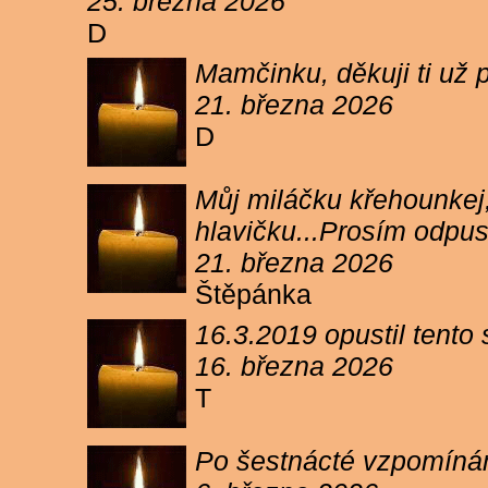
25. března 2026
D
Mamčinku, děkuji ti už p
21. března 2026
D
Můj miláčku křehounkej,
hlavičku...Prosím odpu
21. března 2026
Štěpánka
16.3.2019 opustil tento
16. března 2026
T
Po šestnácté vzpomínám