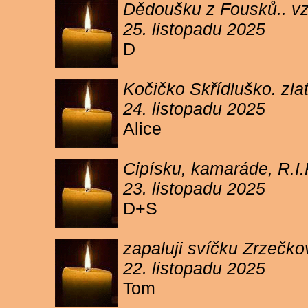
Dědoušku z Fousků.. v
25. listopadu 2025
D
Kočičko Skřídluško. zl
24. listopadu 2025
Alice
Cipísku, kamaráde, R.I
23. listopadu 2025
D+S
zapaluji svíčku Zrzečkov
22. listopadu 2025
Tom