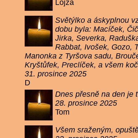
Lojza
Světýlko a áskyplnou v
dobu byla: Macíček, Či
Jirka, Severka, Raduška
Rabbat, Ivošek, Gozo, To
Manonka z Tyršova sadu, Brouček
Kryštůfek, Preclíček, a všem koč
31. prosince 2025
D
Dnes přesně na den je t
28. prosince 2025
Tom
Všem sraženým, opuště