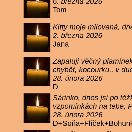
6. března 2026
Tom
Kitty moje milovaná, dn
2. března 2026
Jana
Zapaluji věčný plamínek
chybět, kocourku.. v du
28. února 2026
D
Sárinko, dnes jsi po těžk
vzpomínkách na tebe, PA
28. února 2026
D+Soňa+Flíček+Bohun