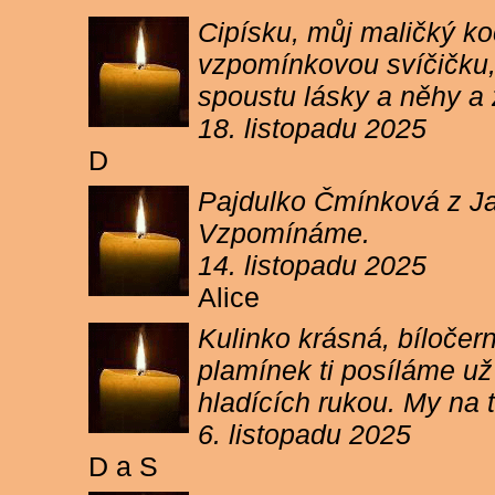
Cipísku, můj maličký koč
vzpomínkovou svíčičku, 
spoustu lásky a něhy a 
18. listopadu 2025
D
Pajdulko Čmínková z Jar
Vzpomínáme.
14. listopadu 2025
Alice
Kulinko krásná, bíločern
plamínek ti posíláme už 
hladících rukou. My n
6. listopadu 2025
D a S