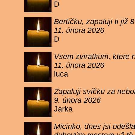
D
Bertíčku, zapaluji ti ji
11. února 2026
D
Vsem zviratkum, ktere 
11. února 2026
luca
Zapaluji svíčku za neb
9. února 2026
Jarka
Micinko, dnes jsi odešl