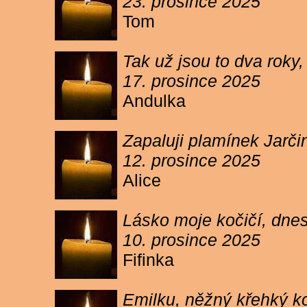
23. prosince 2025
Tom
Tak už jsou to dva roky,
17. prosince 2025
Andulka
Zapaluji plamínek Jarč
12. prosince 2025
Alice
Lásko moje kočičí, dnes 
10. prosince 2025
Fifinka
Emilku, něžný křehký ko