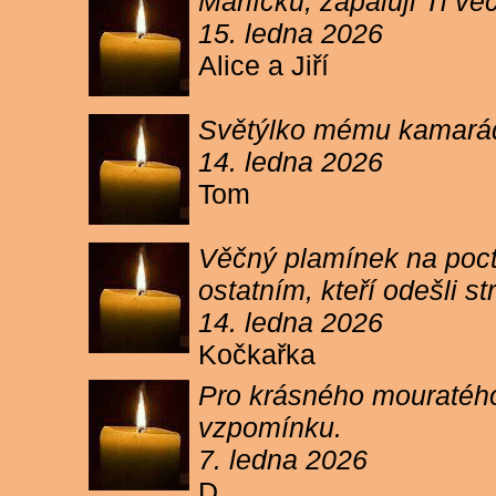
Márlíčku, zapaluji Ti 
15. ledna 2026
Alice a Jiří
Světýlko mému kamarád
14. ledna 2026
Tom
Věčný plamínek na poct
ostatním, kteří odešli 
14. ledna 2026
Kočkařka
Pro krásného mouratého
vzpomínku.
7. ledna 2026
D