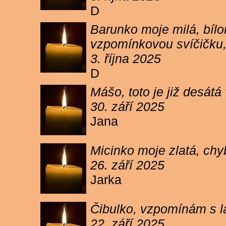
D
Barunko moje milá, bílo
vzpomínkovou svíčičku,
3. října 2025
D
Mášo, toto je již desátá
30. září 2025
Jana
Micinko moje zlatá, chy
26. září 2025
Jarka
Čibulko, vzpomínám s l
22. září 2025