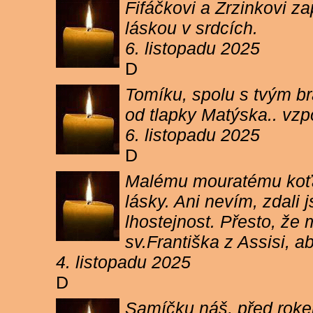
Fifáčkovi a Zrzinkovi z
láskou v srdcích.
6. listopadu 2025
D
Tomíku, spolu s tvým b
od tlapky Matýska.. vz
6. listopadu 2025
D
Malému mouratému koťát
lásky. Ani nevím, zdali 
lhostejnost. Přesto, že
sv.Františka z Assisi, a
4. listopadu 2025
D
Samíčku náš, před rokem