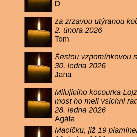
D
za zrzavou utýranou ko
2. února 2026
Tom
Šestou vzpomínkovou s
30. ledna 2026
Jana
Milujiciho kocourka Lojz
most ho meli vsichni ra
28. ledna 2026
Agáta
Macíčku, již 19 plamín