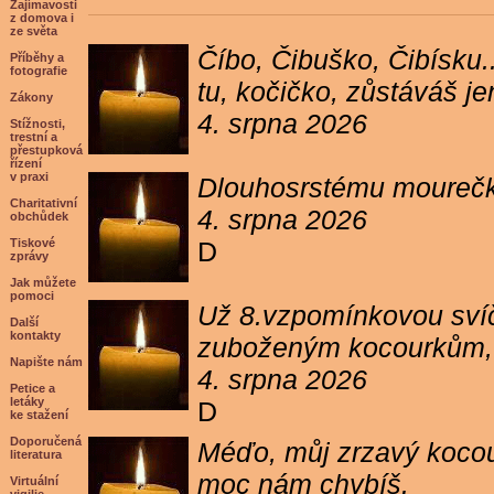
Zajímavosti
z domova i
ze světa
Číbo, Čibuško, Čibísku.
Příběhy a
fotografie
tu, kočičko, zůstáváš j
Zákony
4. srpna 2026
Stížnosti,
trestní a
přestupková
řízení
v praxi
Dlouhosrstému mourečko
Charitativní
4. srpna 2026
obchůdek
Tiskové
D
zprávy
Jak můžete
pomoci
Už 8.vzpomínkovou svíč
Další
kontakty
zuboženým kocourkům, kt
Napište nám
4. srpna 2026
Petice a
letáky
D
ke stažení
Doporučená
Méďo, můj zrzavý kocour
literatura
moc nám chybíš.
Virtuální