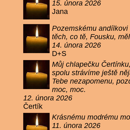
15. února 2026
Jana
Pozemskému andílkovi s
těch, co tě, Fousku, měli
14. února 2026
D+S
Můj chlapečku Čertínku,
spolu strávíme ještě ně
Tebe nezapomenu, pozdr
moc, moc.
12. února 2026
Čertík
Krásnému modrému moure
11. února 2026