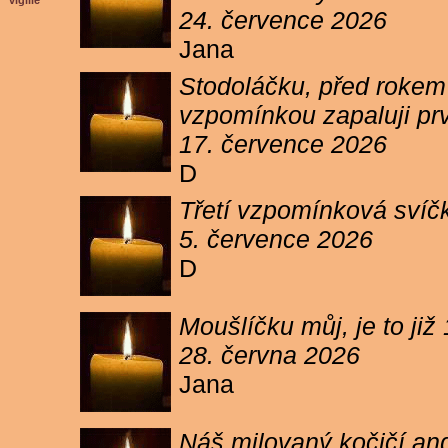
vigilie
24. července 2026
Jana
Stodoláčku, před rokem j
vzpomínkou zapaluji pr
17. července 2026
D
Třetí vzpomínková svíčk
5. července 2026
D
Moušlíčku můj, je to ji
28. června 2026
Jana
Náš milovaný kočičí and