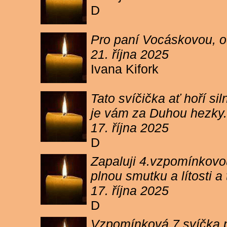
D
Pro paní Vocáskovou, od
21. října 2025
Ivana Kifork
Tato svíčička ať hoří s
je vám za Duhou hezky.
17. října 2025
D
Zapaluji 4.vzpomínkovou
plnou smutku a lítosti 
17. října 2025
D
Vzpomínková 7 svíčka p