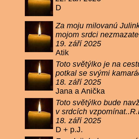
D
Za moju milovanú Julink
mojom srdci nezmazateľ
19. září 2025
Atik
Toto světýlko je na cest
potkal se svými kamará
18. září 2025
Jana a Anička
Toto světýlko bude navžd
v srdcích vzpomínat..R.I
18. září 2025
D + p.J.