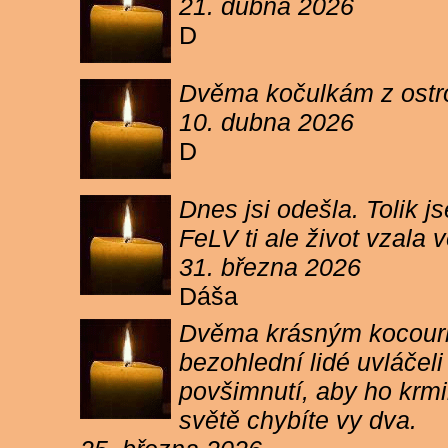
21. dubna 2026
D
Dvěma kočulkám z ostrov
10. dubna 2026
D
Dnes jsi odešla. Tolik j
FeLV ti ale život vzala
31. března 2026
Dáša
Dvěma krásným kocourkům
bezohlední lidé uvláčel
povšimnutí, aby ho krmi
světě chybíte vy dva.