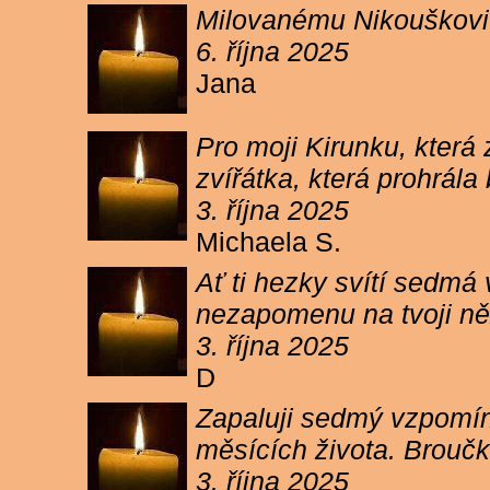
Milovanému Nikouškovi z
6. října 2025
Jana
Pro moji Kirunku, která
zvířátka, která prohrála
3. října 2025
Michaela S.
Ať ti hezky svítí sedmá
nezapomenu na tvoji ně
3. října 2025
D
Zapaluji sedmý vzpomínk
měsících života. Broučk
3. října 2025