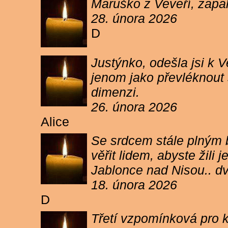
Maruško z Veveří, zapal
28. února 2026
D
Justýnko, odešla jsi k
jenom jako převléknout s
dimenzi.
26. února 2026
Alice
Se srdcem stále plným b
věřit lidem, abyste žil
Jablonce nad Nisou.. d
18. února 2026
D
Třetí vzpomínková pro k