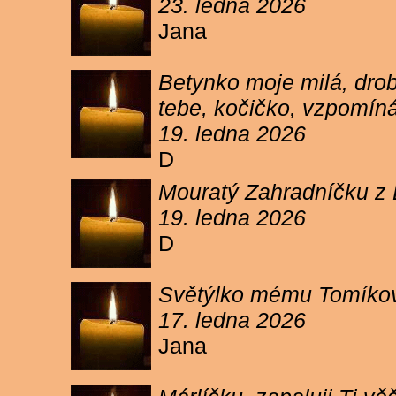
23. ledna 2026
Jana
Betynko moje milá, drob
tebe, kočičko, vzpomíná
19. ledna 2026
D
Mouratý Zahradníčku z 
19. ledna 2026
D
Světýlko mému Tomíkovi.
17. ledna 2026
Jana