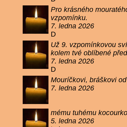
Pro krásného mouratého
vzpomínku.
7. ledna 2026
D
Už 9. vzpomínkovou sví
kolem tvé oblíbené pře
7. ledna 2026
D
Mouríčkovi, bráškovi od
7. ledna 2026
mému tuhému kocourkovi
5. ledna 2026