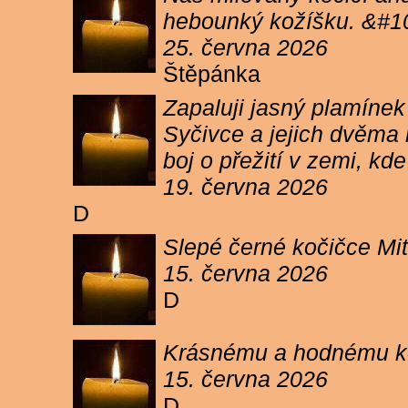
hebounký kožíšku. &#1
25. června 2026
Štěpánka
Zapaluji jasný plamíne
Syčivce a jejich dvěma 
boj o přežití v zemi, kd
19. června 2026
D
Slepé černé kočičce Mit
15. června 2026
D
Krásnému a hodnému koc
15. června 2026
D