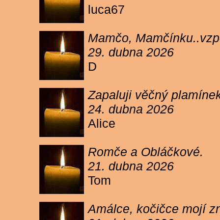
luca67
Mamčo, Mamčínku..vzpo
29. dubna 2026
D
Zapaluji věčný plamíne
24. dubna 2026
Alice
Romče a Obláčkové.
21. dubna 2026
Tom
Amálce, kočičce mojí z