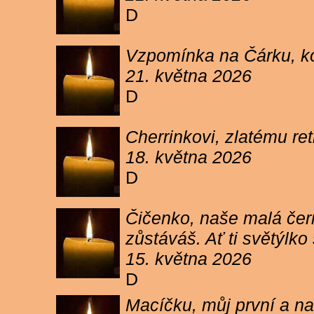
D
Vzpomínka na Čárku, koč
21. května 2026
D
Cherrinkovi, zlatému re
18. května 2026
D
Čičenko, naše malá čern
zůstáváš. Ať ti světýlk
15. května 2026
D
Macíčku, můj první a na