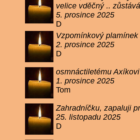
velice vděčný .. zůstáv
5. prosince 2025
D
Vzpomínkový plamínek sv
2. prosince 2025
D
osmnáctiletému Axíkov
1. prosince 2025
Tom
Zahradníčku, zapaluji p
25. listopadu 2025
D