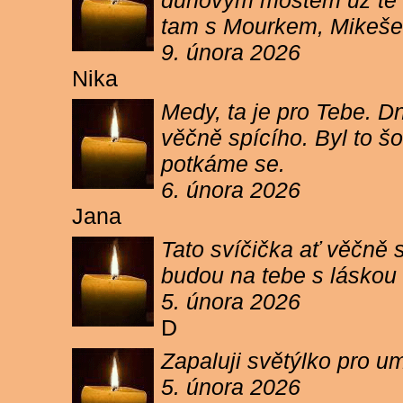
duhovým mostem už tě ne
tam s Mourkem, Mikešem 
9. února 2026
Nika
Medy, ta je pro Tebe. Dn
věčně spícího. Byl to šo
potkáme se.
6. února 2026
Jana
Tato svíčička ať věčně s
budou na tebe s láskou a
5. února 2026
D
Zapaluji světýlko pro um
5. února 2026