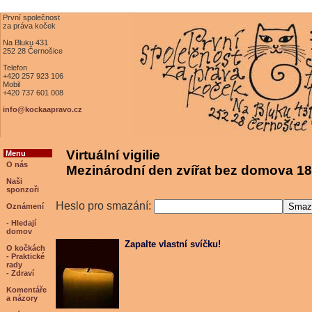
První společnost
za práva koček
Na Bluku 431
252 28 Černošice
Telefon
+420 257 923 106
Mobil
+420 737 601 008
info@kockaapravo.cz
Virtuální vigilie
Menu
O nás
Mezinárodní den zvířat bez domova 18
Naši
sponzoři
Heslo pro smazání:
Oznámení
- Hledají
domov
Zapalte vlastní svíčku!
O kočkách
- Praktické
rady
- Zdraví
Komentáře
a názory