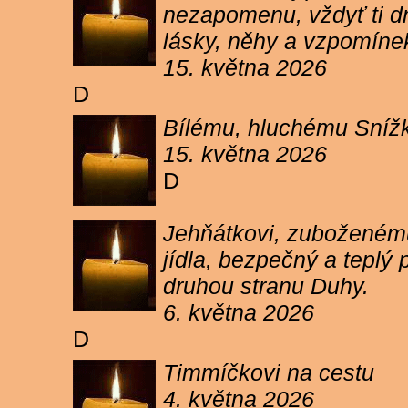
nezapomenu, vždyť ti dn
lásky, něhy a vzpomíne
15. května 2026
D
Bílému, hluchému Snížk
15. května 2026
D
Jehňátkovi, zuboženému
jídla, bezpečný a teplý
druhou stranu Duhy.
6. května 2026
D
Timmíčkovi na cestu
4. května 2026