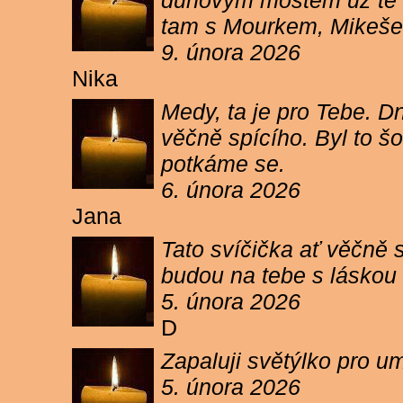
duhovým mostem už tě ne
tam s Mourkem, Mikešem 
9. února 2026
Nika
Medy, ta je pro Tebe. Dn
věčně spícího. Byl to šo
potkáme se.
6. února 2026
Jana
Tato svíčička ať věčně s
budou na tebe s láskou a
5. února 2026
D
Zapaluji světýlko pro um
5. února 2026