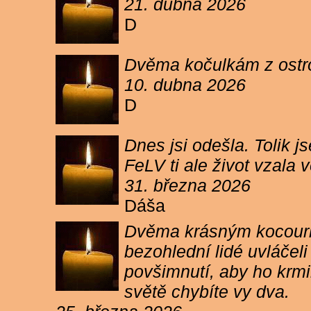
21. dubna 2026
D
Dvěma kočulkám z ostrov
10. dubna 2026
D
Dnes jsi odešla. Tolik j
FeLV ti ale život vzala
31. března 2026
Dáša
Dvěma krásným kocourkům
bezohlední lidé uvláčel
povšimnutí, aby ho krmi
světě chybíte vy dva.