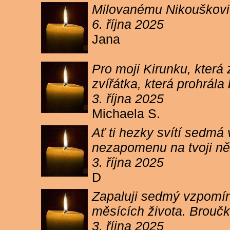
Milovanému Nikouškovi z
6. října 2025
Jana
Pro moji Kirunku, která
zvířátka, která prohrála
3. října 2025
Michaela S.
Ať ti hezky svítí sedmá
nezapomenu na tvoji ně
3. října 2025
D
Zapaluji sedmý vzpomínk
měsících života. Broučk
3. října 2025