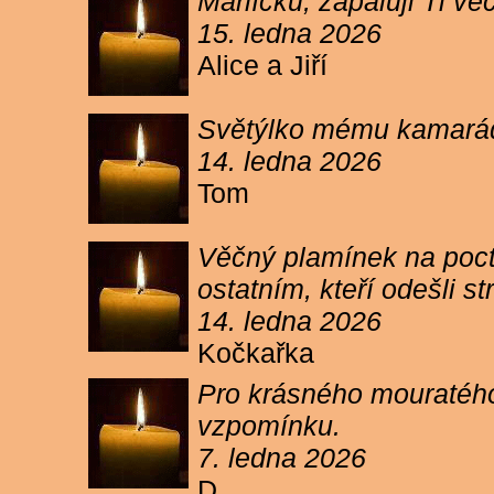
Márlíčku, zapaluji Ti 
15. ledna 2026
Alice a Jiří
Světýlko mému kamarád
14. ledna 2026
Tom
Věčný plamínek na poct
ostatním, kteří odešli 
14. ledna 2026
Kočkařka
Pro krásného mouratého
vzpomínku.
7. ledna 2026
D