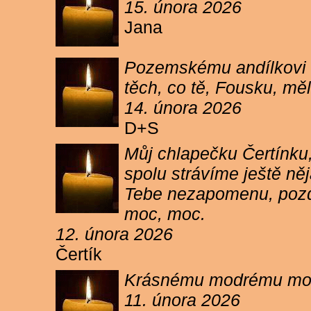
15. února 2026
Jana
Pozemskému andílkovi s
těch, co tě, Fousku, měli
14. února 2026
D+S
Můj chlapečku Čertínku,
spolu strávíme ještě ně
Tebe nezapomenu, pozdr
moc, moc.
12. února 2026
Čertík
Krásnému modrému moure
11. února 2026