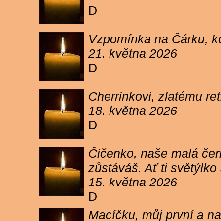
D
Vzpomínka na Čárku, koč
21. května 2026
D
Cherrinkovi, zlatému re
18. května 2026
D
Čičenko, naše malá čern
zůstáváš. Ať ti světýlk
15. května 2026
D
Macíčku, můj první a na