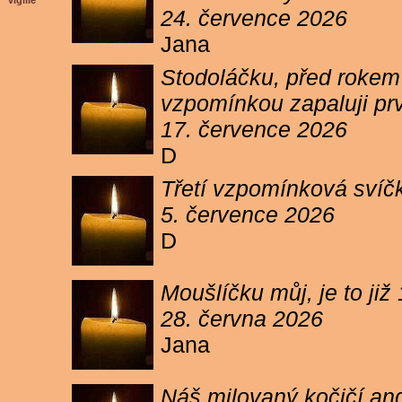
vigilie
24. července 2026
Jana
Stodoláčku, před rokem j
vzpomínkou zapaluji pr
17. července 2026
D
Třetí vzpomínková svíčk
5. července 2026
D
Moušlíčku můj, je to ji
28. června 2026
Jana
Náš milovaný kočičí and