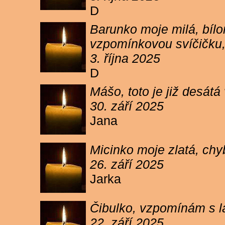
D
Barunko moje milá, bílo
vzpomínkovou svíčičku,
3. října 2025
D
Mášo, toto je již desátá
30. září 2025
Jana
Micinko moje zlatá, chy
26. září 2025
Jarka
Čibulko, vzpomínám s l
22. září 2025