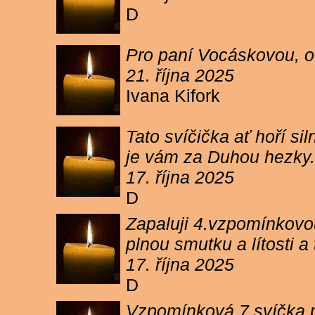
D
Pro paní Vocáskovou, od
21. října 2025
Ivana Kifork
Tato svíčička ať hoří s
je vám za Duhou hezky.
17. října 2025
D
Zapaluji 4.vzpomínkovou
plnou smutku a lítosti 
17. října 2025
D
Vzpomínková 7 svíčka p