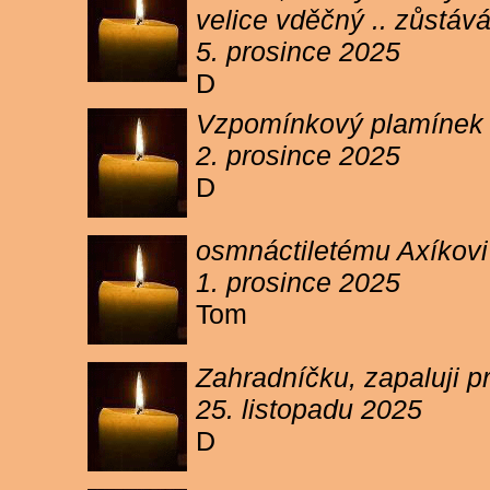
velice vděčný .. zůstáv
5. prosince 2025
D
Vzpomínkový plamínek sv
2. prosince 2025
D
osmnáctiletému Axíkov
1. prosince 2025
Tom
Zahradníčku, zapaluji p
25. listopadu 2025
D