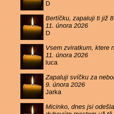
D
Bertíčku, zapaluji ti ji
11. února 2026
D
Vsem zviratkum, ktere 
11. února 2026
luca
Zapaluji svíčku za neb
9. února 2026
Jarka
Micinko, dnes jsi odešl