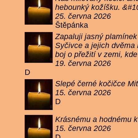
hebounký kožíšku. &#1
25. června 2026
Štěpánka
Zapaluji jasný plamíne
Syčivce a jejich dvěma 
boj o přežití v zemi, kd
19. června 2026
D
Slepé černé kočičce Mit
15. června 2026
D
Krásnému a hodnému koc
15. června 2026
D