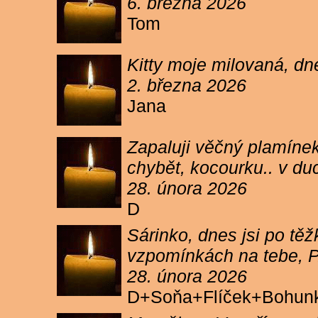
6. března 2026
Tom
Kitty moje milovaná, dn
2. března 2026
Jana
Zapaluji věčný plamínek
chybět, kocourku.. v du
28. února 2026
D
Sárinko, dnes jsi po těžk
vzpomínkách na tebe, PA
28. února 2026
D+Soňa+Flíček+Bohun