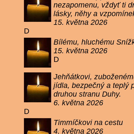
nezapomenu, vždyť ti dn
lásky, něhy a vzpomíne
15. května 2026
D
Bílému, hluchému Snížk
15. května 2026
D
Jehňátkovi, zuboženému
jídla, bezpečný a teplý
druhou stranu Duhy.
6. května 2026
D
Timmíčkovi na cestu
4. května 2026