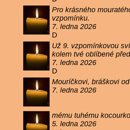
Pro krásného mouratého
vzpomínku.
7. ledna 2026
D
Už 9. vzpomínkovou sví
kolem tvé oblíbené pře
7. ledna 2026
D
Mouríčkovi, bráškovi od
7. ledna 2026
mému tuhému kocourkovi
5. ledna 2026