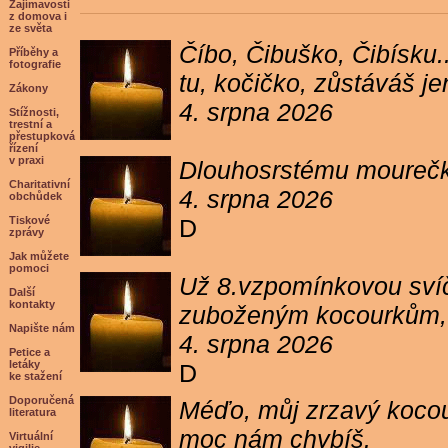
Zajímavosti
z domova i
ze světa
Číbo, Čibuško, Čibísku.
Příběhy a
fotografie
tu, kočičko, zůstáváš j
Zákony
4. srpna 2026
Stížnosti,
trestní a
přestupková
řízení
v praxi
Dlouhosrstému mourečko
Charitativní
4. srpna 2026
obchůdek
Tiskové
D
zprávy
Jak můžete
pomoci
Už 8.vzpomínkovou svíč
Další
kontakty
zuboženým kocourkům, kt
Napište nám
4. srpna 2026
Petice a
letáky
D
ke stažení
Doporučená
Méďo, můj zrzavý kocour
literatura
moc nám chybíš.
Virtuální