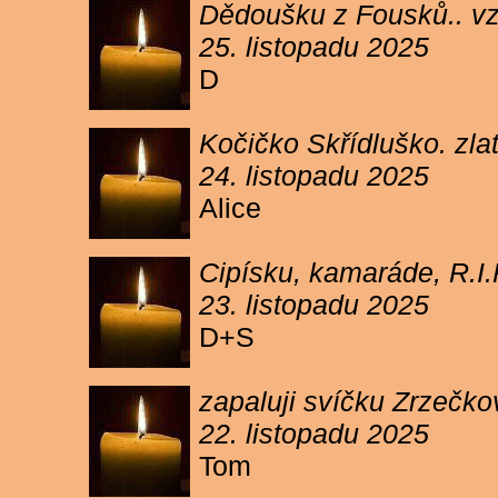
Dědoušku z Fousků.. v
25. listopadu 2025
D
Kočičko Skřídluško. zl
24. listopadu 2025
Alice
Cipísku, kamaráde, R.I
23. listopadu 2025
D+S
zapaluji svíčku Zrzečkov
22. listopadu 2025
Tom