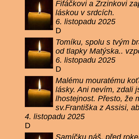
Fifáčkovi a Zrzinkovi z
láskou v srdcích.
6. listopadu 2025
D
Tomíku, spolu s tvým b
od tlapky Matýska.. vz
6. listopadu 2025
D
Malému mouratému koťát
lásky. Ani nevím, zdali 
lhostejnost. Přesto, že
sv.Františka z Assisi, a
4. listopadu 2025
D
Samíčku náš, před rokem