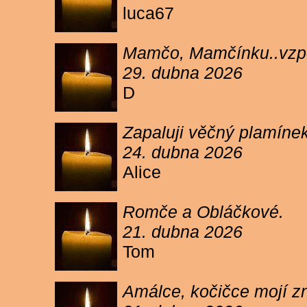
luca67
Mamčo, Mamčínku..vzpo
29. dubna 2026
D
Zapaluji věčný plamíne
24. dubna 2026
Alice
Romče a Obláčkové.
21. dubna 2026
Tom
Amálce, kočičce mojí z