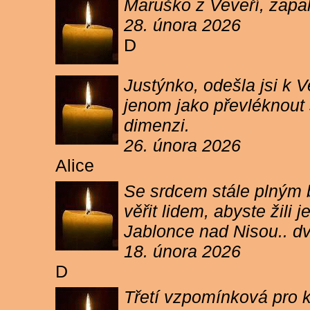
Maruško z Veveří, zapal
28. února 2026
D
Justýnko, odešla jsi k
jenom jako převléknout s
dimenzi.
26. února 2026
Alice
Se srdcem stále plným b
věřit lidem, abyste žil
Jablonce nad Nisou.. d
18. února 2026
D
Třetí vzpomínková pro k