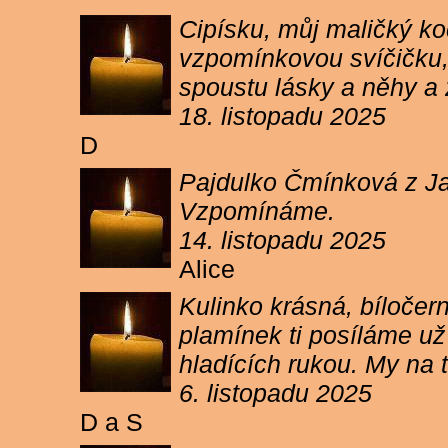
Cipísku, můj maličký koč
vzpomínkovou svíčičku, 
spoustu lásky a něhy a 
18. listopadu 2025
D
Pajdulko Čmínková z Jar
Vzpomínáme.
14. listopadu 2025
Alice
Kulinko krásná, bíločern
plamínek ti posíláme už 
hladících rukou. My n
6. listopadu 2025
D a S