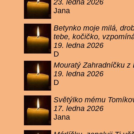
23. ledna 2026
Jana
Betynko moje milá, drob
tebe, kočičko, vzpomíná
19. ledna 2026
D
Mouratý Zahradníčku z 
19. ledna 2026
D
Světýlko mému Tomíkovi.
17. ledna 2026
Jana