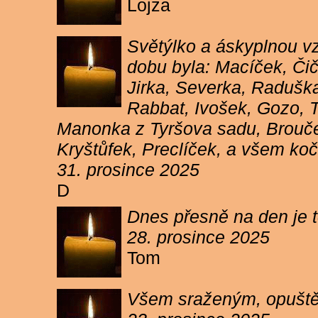
Lojza
Světýlko a áskyplnou v
dobu byla: Macíček, Či
Jirka, Severka, Raduška
Rabbat, Ivošek, Gozo, To
Manonka z Tyršova sadu, Brouček
Kryštůfek, Preclíček, a všem koč
31. prosince 2025
D
Dnes přesně na den je t
28. prosince 2025
Tom
Všem sraženým, opuště