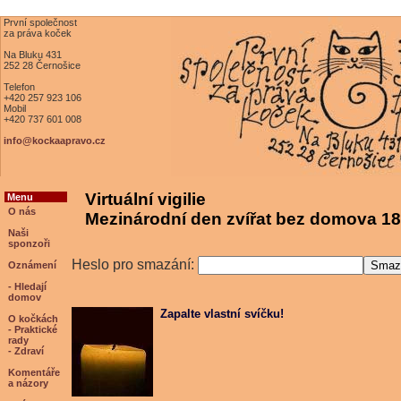
První společnost
za práva koček
Na Bluku 431
252 28 Černošice
Telefon
+420 257 923 106
Mobil
+420 737 601 008
info@kockaapravo.cz
Virtuální vigilie
Menu
O nás
Mezinárodní den zvířat bez domova 18
Naši
sponzoři
Heslo pro smazání:
Oznámení
- Hledají
domov
Zapalte vlastní svíčku!
O kočkách
- Praktické
rady
- Zdraví
Komentáře
a názory