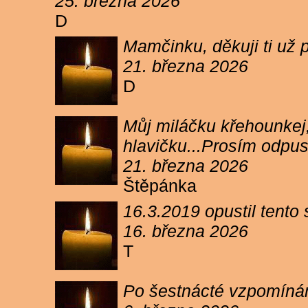
25. března 2026
D
Mamčinku, děkuji ti už p
21. března 2026
D
Můj miláčku křehounkej,
hlavičku...Prosím odpu
21. března 2026
Štěpánka
16.3.2019 opustil tento
16. března 2026
T
Po šestnácté vzpomínám