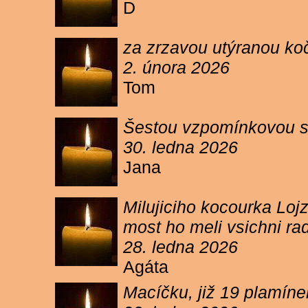
D
za zrzavou utýranou ko
2. února 2026
Tom
Šestou vzpomínkovou s
30. ledna 2026
Jana
Milujiciho kocourka Lojz
most ho meli vsichni ra
28. ledna 2026
Agáta
Macíčku, již 19 plamín