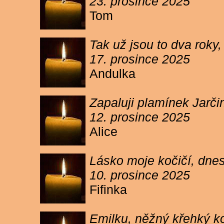
23. prosince 2025
Tom
Tak už jsou to dva roky,
17. prosince 2025
Andulka
Zapaluji plamínek Jarč
12. prosince 2025
Alice
Lásko moje kočičí, dnes 
10. prosince 2025
Fifinka
Emilku, něžný křehký ko