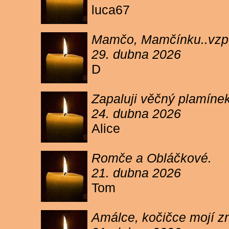
luca67
Mamčo, Mamčínku..vzpo
29. dubna 2026
D
Zapaluji věčný plamíne
24. dubna 2026
Alice
Romče a Obláčkové.
21. dubna 2026
Tom
Amálce, kočičce mojí z