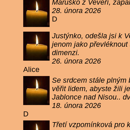
Maruško z Veveří, zapal
28. února 2026
D
Justýnko, odešla jsi k
jenom jako převléknout s
dimenzi.
26. února 2026
Alice
Se srdcem stále plným b
věřit lidem, abyste žil
Jablonce nad Nisou.. d
18. února 2026
D
Třetí vzpomínková pro k