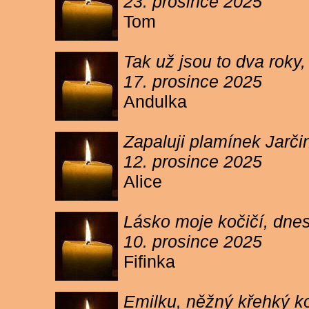
23. prosince 2025
Tom
Tak už jsou to dva roky,
17. prosince 2025
Andulka
Zapaluji plamínek Jarč
12. prosince 2025
Alice
Lásko moje kočičí, dnes 
10. prosince 2025
Fifinka
Emilku, něžný křehký ko