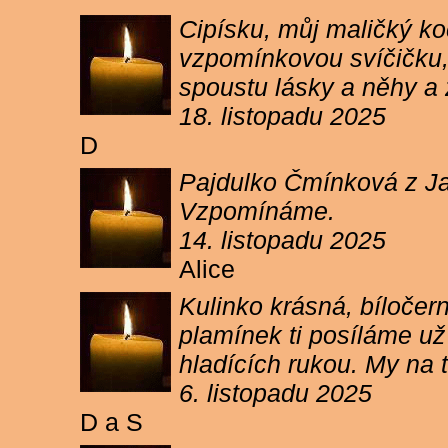
Cipísku, můj maličký koč
vzpomínkovou svíčičku, 
spoustu lásky a něhy a 
18. listopadu 2025
D
Pajdulko Čmínková z Jar
Vzpomínáme.
14. listopadu 2025
Alice
Kulinko krásná, bíločern
plamínek ti posíláme už 
hladících rukou. My n
6. listopadu 2025
D a S