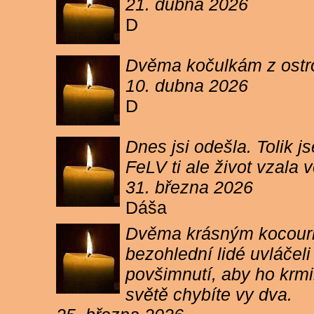
21. dubna 2026
D
Dvěma kočulkám z ostrov
10. dubna 2026
D
Dnes jsi odešla. Tolik j
FeLV ti ale život vzala
31. března 2026
Dáša
Dvěma krásným kocourkům
bezohlední lidé uvláčel
povšimnutí, aby ho krmi
světě chybíte vy dva.