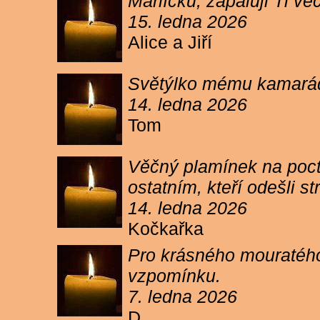
Márlíčku, zapaluji Ti 
15. ledna 2026
Alice a Jiří
Světýlko mému kamarád
14. ledna 2026
Tom
Věčný plamínek na poct
ostatním, kteří odešli 
14. ledna 2026
Kočkařka
Pro krásného mouratého
vzpomínku.
7. ledna 2026
D