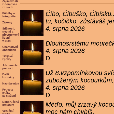
Zajímavosti
z domova i
ze světa
Číbo, Čibuško, Čibísku.
Příběhy a
fotografie
tu, kočičko, zůstáváš j
Zákony
4. srpna 2026
Stížnosti,
trestní a
přestupková
řízení
v praxi
Dlouhosrstému mourečko
Charitativní
4. srpna 2026
obchůdek
Tiskové
D
zprávy
Jak můžete
pomoci
Už 8.vzpomínkovou svíč
Další
kontakty
zuboženým kocourkům, kt
Napište nám
4. srpna 2026
Petice a
letáky
D
ke stažení
Doporučená
Méďo, můj zrzavý kocour
literatura
moc nám chybíš.
Virtuální