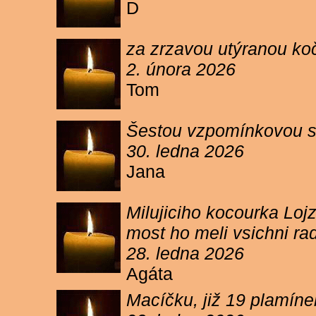
D
za zrzavou utýranou ko
2. února 2026
Tom
Šestou vzpomínkovou s
30. ledna 2026
Jana
Milujiciho kocourka Lojz
most ho meli vsichni ra
28. ledna 2026
Agáta
Macíčku, již 19 plamín