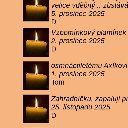
velice vděčný .. zůstáv
5. prosince 2025
D
Vzpomínkový plamínek sv
2. prosince 2025
D
osmnáctiletému Axíkov
1. prosince 2025
Tom
Zahradníčku, zapaluji p
25. listopadu 2025
D