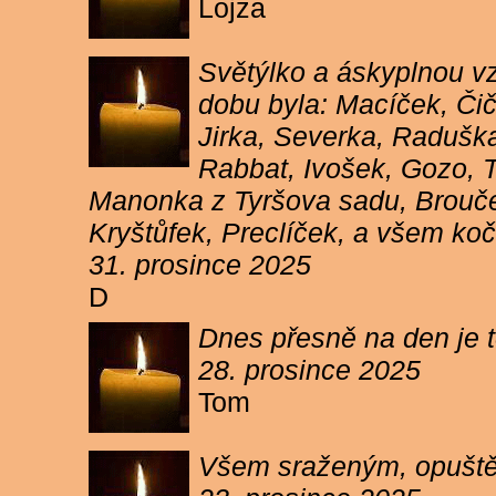
Lojza
Světýlko a áskyplnou v
dobu byla: Macíček, Či
Jirka, Severka, Raduška
Rabbat, Ivošek, Gozo, To
Manonka z Tyršova sadu, Brouček
Kryštůfek, Preclíček, a všem koč
31. prosince 2025
D
Dnes přesně na den je t
28. prosince 2025
Tom
Všem sraženým, opuště