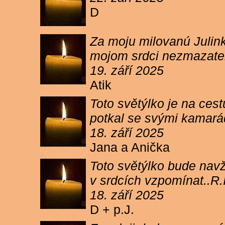
D
Za moju milovanú Julink
mojom srdci nezmazateľ
19. září 2025
Atik
Toto světýlko je na cest
potkal se svými kamará
18. září 2025
Jana a Anička
Toto světýlko bude navžd
v srdcích vzpomínat..R.I
18. září 2025
D + p.J.