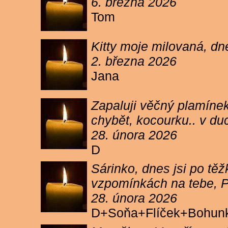
6. března 2026
Tom
Kitty moje milovaná, dn
2. března 2026
Jana
Zapaluji věčný plamínek
chybět, kocourku.. v du
28. února 2026
D
Sárinko, dnes jsi po těžk
vzpomínkách na tebe, PA
28. února 2026
D+Soňa+Flíček+Bohun