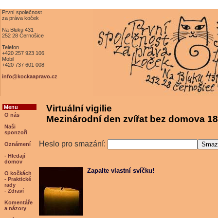
První společnost
za práva koček
Na Bluku 431
252 28 Černošice
Telefon
+420 257 923 106
Mobil
+420 737 601 008
info@kockaapravo.cz
Virtuální vigilie
Menu
O nás
Mezinárodní den zvířat bez domova 18
Naši
sponzoři
Heslo pro smazání:
Oznámení
- Hledají
domov
Zapalte vlastní svíčku!
O kočkách
- Praktické
rady
- Zdraví
Komentáře
a názory