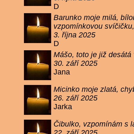
D
Barunko moje milá, bílo
vzpomínkovou svíčičku,
3. října 2025
D
Mášo, toto je již desátá
30. září 2025
Jana
Micinko moje zlatá, chy
26. září 2025
Jarka
Čibulko, vzpomínám s l
22. září 2025