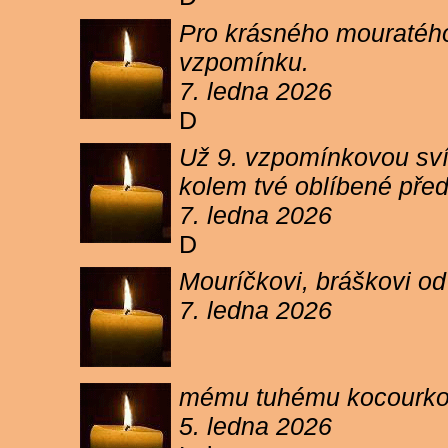
Pro krásného mouratého
vzpomínku.
7. ledna 2026
D
Už 9. vzpomínkovou sví
kolem tvé oblíbené pře
7. ledna 2026
D
Mouríčkovi, bráškovi od
7. ledna 2026
mému tuhému kocourkovi
5. ledna 2026