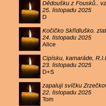
Dědoušku z Fousků.. v
25. listopadu 2025
D
Kočičko Skřídluško. zl
24. listopadu 2025
Alice
Cipísku, kamaráde, R.I
23. listopadu 2025
D+S
zapaluji svíčku Zrzečkov
22. listopadu 2025
Tom