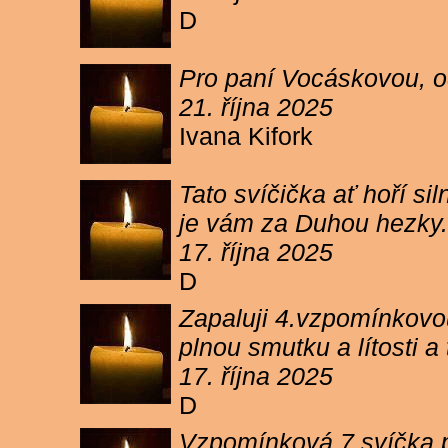
D
Pro paní Vocáskovou, od
21. října 2025
Ivana Kifork
Tato svíčička ať hoří s
je vám za Duhou hezky.
17. října 2025
D
Zapaluji 4.vzpomínkovou
plnou smutku a lítosti 
17. října 2025
D
Vzpomínková 7 svíčka p