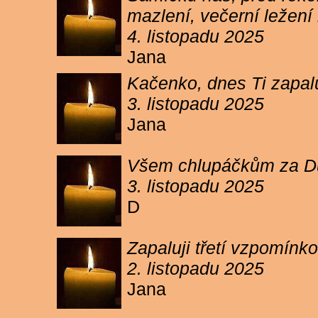
mazlení, večerní ležení 
4. listopadu 2025
Jana
Kačenko, dnes Ti zapalu
3. listopadu 2025
Jana
Všem chlupáčkům za Duh
3. listopadu 2025
D
Zapaluji třetí vzpomínk
2. listopadu 2025
Jana