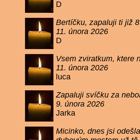
D
Bertíčku, zapaluji ti ji
11. února 2026
D
Vsem zviratkum, ktere 
11. února 2026
luca
Zapaluji svíčku za neb
9. února 2026
Jarka
Micinko, dnes jsi odešl