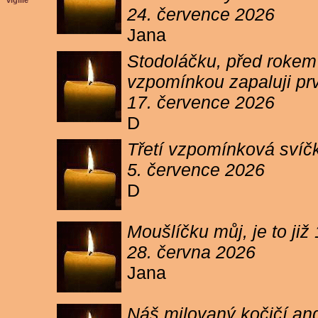
vigilie
24. července 2026
Jana
Stodoláčku, před rokem j
vzpomínkou zapaluji pr
17. července 2026
D
Třetí vzpomínková svíčk
5. července 2026
D
Moušlíčku můj, je to ji
28. června 2026
Jana
Náš milovaný kočičí and