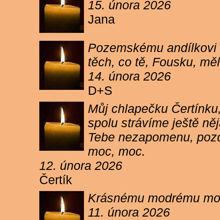
15. února 2026
Jana
Pozemskému andílkovi s
těch, co tě, Fousku, měli
14. února 2026
D+S
Můj chlapečku Čertínku,
spolu strávíme ještě ně
Tebe nezapomenu, pozdr
moc, moc.
12. února 2026
Čertík
Krásnému modrému moure
11. února 2026