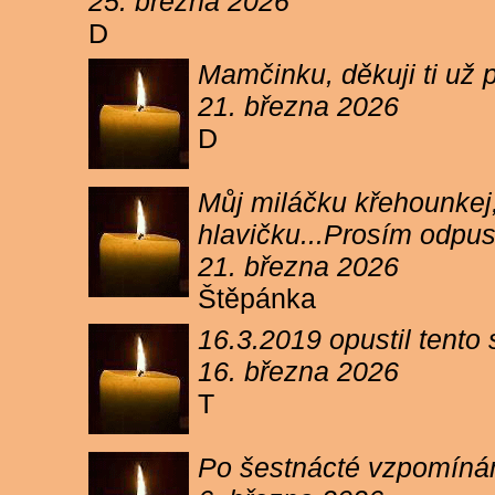
25. března 2026
D
Mamčinku, děkuji ti už p
21. března 2026
D
Můj miláčku křehounkej,
hlavičku...Prosím odpu
21. března 2026
Štěpánka
16.3.2019 opustil tento
16. března 2026
T
Po šestnácté vzpomínám