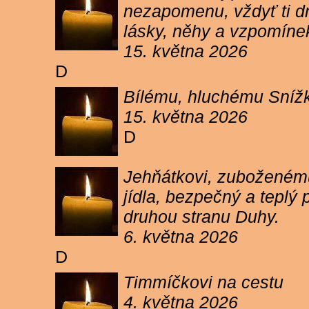
nezapomenu, vždyť ti dn
lásky, něhy a vzpomíne
15. května 2026
D
Bílému, hluchému Snížk
15. května 2026
D
Jehňátkovi, zuboženému
jídla, bezpečný a teplý
druhou stranu Duhy.
6. května 2026
D
Timmíčkovi na cestu
4. května 2026