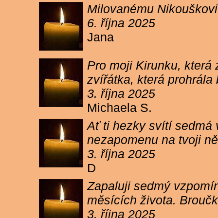
Milovanému Nikouškovi z
6. října 2025
Jana
Pro moji Kirunku, která
zvířátka, která prohrála
3. října 2025
Michaela S.
Ať ti hezky svítí sedmá
nezapomenu na tvoji ně
3. října 2025
D
Zapaluji sedmý vzpomínk
měsících života. Broučk
3. října 2025