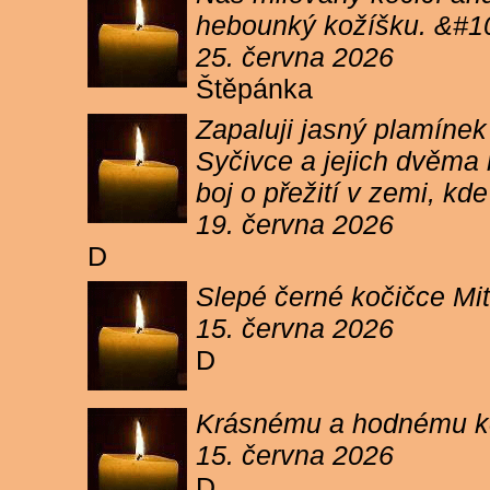
hebounký kožíšku. &#1
25. června 2026
Štěpánka
Zapaluji jasný plamíne
Syčivce a jejich dvěma 
boj o přežití v zemi, kd
19. června 2026
D
Slepé černé kočičce Mit
15. června 2026
D
Krásnému a hodnému koc
15. června 2026
D