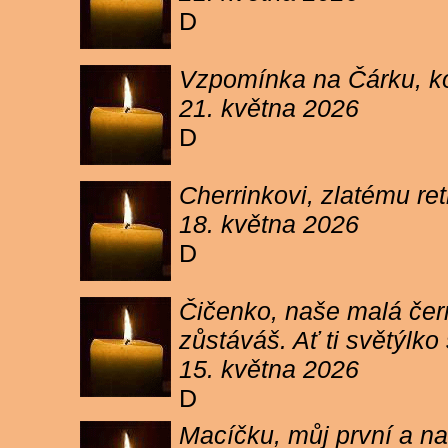
D
Vzpomínka na Čárku, koč
21. května 2026
D
Cherrinkovi, zlatému re
18. května 2026
D
Čičenko, naše malá čern
zůstáváš. Ať ti světýlk
15. května 2026
D
Macíčku, můj první a na