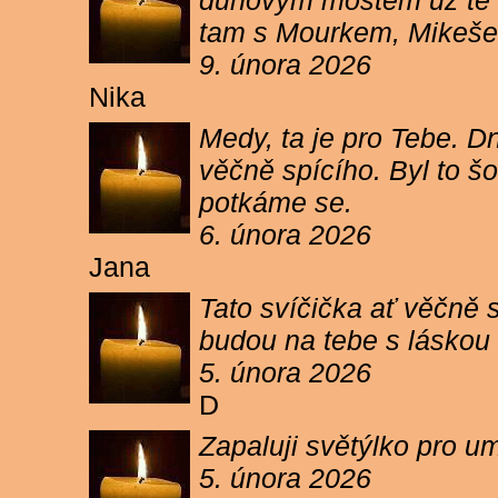
duhovým mostem už tě ne
tam s Mourkem, Mikešem 
9. února 2026
Nika
Medy, ta je pro Tebe. Dn
věčně spícího. Byl to šo
potkáme se.
6. února 2026
Jana
Tato svíčička ať věčně s
budou na tebe s láskou a
5. února 2026
D
Zapaluji světýlko pro um
5. února 2026