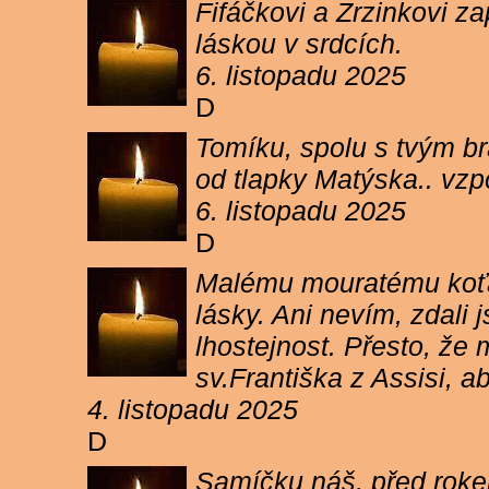
Fifáčkovi a Zrzinkovi z
láskou v srdcích.
6. listopadu 2025
D
Tomíku, spolu s tvým b
od tlapky Matýska.. vz
6. listopadu 2025
D
Malému mouratému koťát
lásky. Ani nevím, zdali 
lhostejnost. Přesto, že
sv.Františka z Assisi, a
4. listopadu 2025
D
Samíčku náš, před rokem