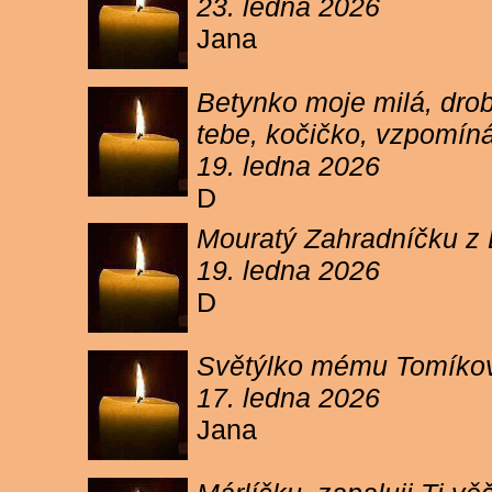
23. ledna 2026
Jana
Betynko moje milá, drob
tebe, kočičko, vzpomíná
19. ledna 2026
D
Mouratý Zahradníčku z 
19. ledna 2026
D
Světýlko mému Tomíkovi.
17. ledna 2026
Jana