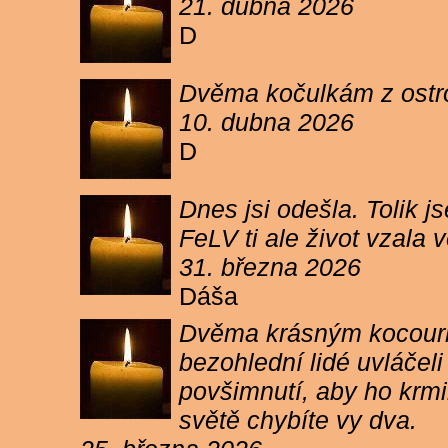
21. dubna 2026
D
Dvěma kočulkám z ostrov
10. dubna 2026
D
Dnes jsi odešla. Tolik j
FeLV ti ale život vzala
31. března 2026
Dáša
Dvěma krásným kocourkům
bezohlední lidé uvláčel
povšimnutí, aby ho krmi
světě chybíte vy dva.