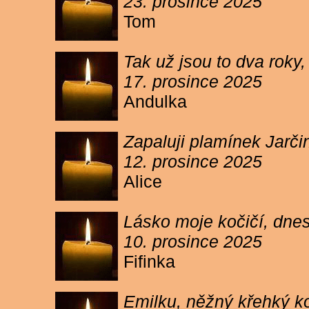
23. prosince 2025
Tom
Tak už jsou to dva roky,
17. prosince 2025
Andulka
Zapaluji plamínek Jarč
12. prosince 2025
Alice
Lásko moje kočičí, dnes 
10. prosince 2025
Fifinka
Emilku, něžný křehký ko