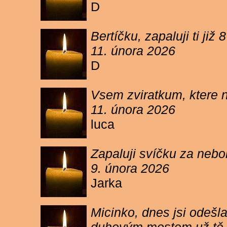
D
Bertíčku, zapaluji ti ji
11. února 2026
D
Vsem zviratkum, ktere 
11. února 2026
luca
Zapaluji svíčku za neb
9. února 2026
Jarka
Micinko, dnes jsi odešl