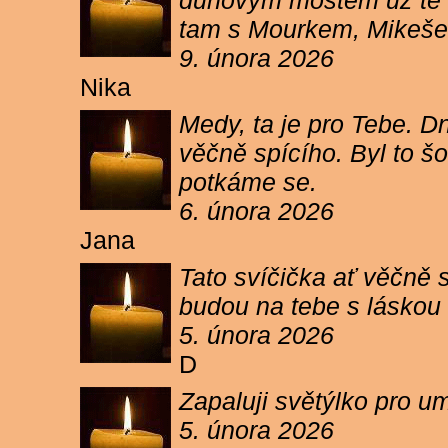
duhovým mostem už tě ne
tam s Mourkem, Mikešem 
9. února 2026
Nika
Medy, ta je pro Tebe. Dn
věčně spícího. Byl to šo
potkáme se.
6. února 2026
Jana
Tato svíčička ať věčně s
budou na tebe s láskou a
5. února 2026
D
Zapaluji světýlko pro um
5. února 2026