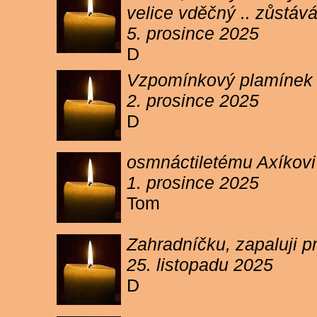
velice vděčný .. zůstáv
5. prosince 2025
D
Vzpomínkový plamínek sv
2. prosince 2025
D
osmnáctiletému Axíkov
1. prosince 2025
Tom
Zahradníčku, zapaluji p
25. listopadu 2025
D