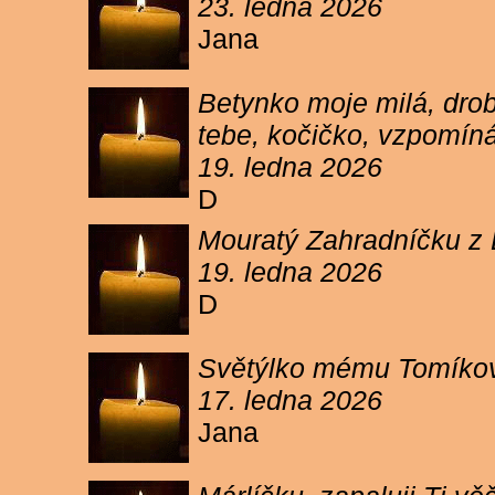
23. ledna 2026
Jana
Betynko moje milá, drob
tebe, kočičko, vzpomíná
19. ledna 2026
D
Mouratý Zahradníčku z 
19. ledna 2026
D
Světýlko mému Tomíkovi.
17. ledna 2026
Jana