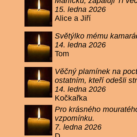
Márlíčku, zapaluji Ti 
15. ledna 2026
Alice a Jiří
Světýlko mému kamarád
14. ledna 2026
Tom
Věčný plamínek na poct
ostatním, kteří odešli 
14. ledna 2026
Kočkařka
Pro krásného mouratého
vzpomínku.
7. ledna 2026
D