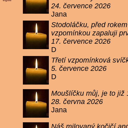
vigilie
24. července 2026
Jana
Stodoláčku, před rokem j
vzpomínkou zapaluji pr
17. července 2026
D
Třetí vzpomínková svíčk
5. července 2026
D
Moušlíčku můj, je to ji
28. června 2026
Jana
Náš milovaný kočičí and