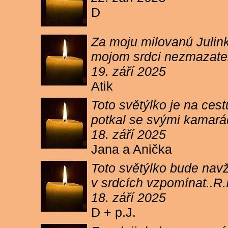
D
Za moju milovanú Julink
mojom srdci nezmazateľ
19. září 2025
Atik
Toto světýlko je na cest
potkal se svými kamará
18. září 2025
Jana a Anička
Toto světýlko bude navžd
v srdcích vzpomínat..R.I
18. září 2025
D + p.J.