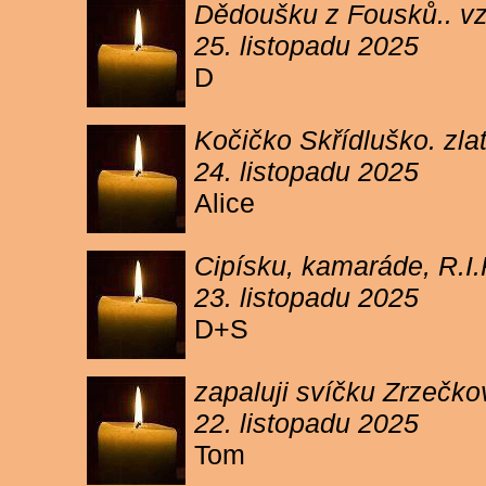
Dědoušku z Fousků.. v
25. listopadu 2025
D
Kočičko Skřídluško. zl
24. listopadu 2025
Alice
Cipísku, kamaráde, R.I
23. listopadu 2025
D+S
zapaluji svíčku Zrzečkov
22. listopadu 2025
Tom