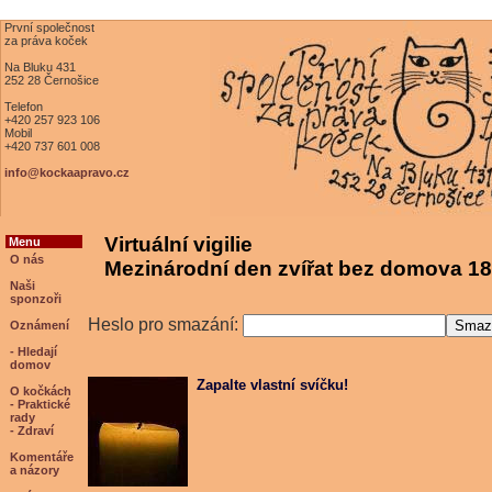
První společnost
za práva koček
Na Bluku 431
252 28 Černošice
Telefon
+420 257 923 106
Mobil
+420 737 601 008
info@kockaapravo.cz
Virtuální vigilie
Menu
O nás
Mezinárodní den zvířat bez domova 18
Naši
sponzoři
Heslo pro smazání:
Oznámení
- Hledají
domov
Zapalte vlastní svíčku!
O kočkách
- Praktické
rady
- Zdraví
Komentáře
a názory