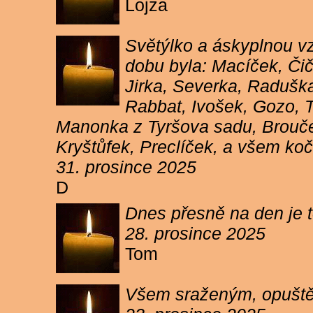
Lojza
Světýlko a áskyplnou v
dobu byla: Macíček, Či
Jirka, Severka, Raduška
Rabbat, Ivošek, Gozo, To
Manonka z Tyršova sadu, Brouček
Kryštůfek, Preclíček, a všem koč
31. prosince 2025
D
Dnes přesně na den je t
28. prosince 2025
Tom
Všem sraženým, opuště