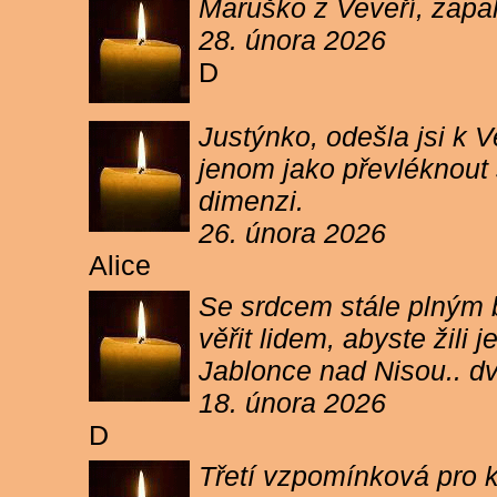
Maruško z Veveří, zapal
28. února 2026
D
Justýnko, odešla jsi k
jenom jako převléknout s
dimenzi.
26. února 2026
Alice
Se srdcem stále plným b
věřit lidem, abyste žil
Jablonce nad Nisou.. d
18. února 2026
D
Třetí vzpomínková pro k