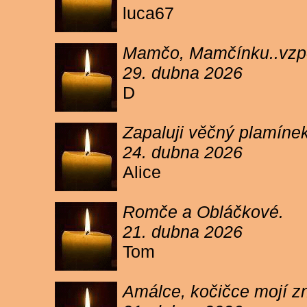
luca67
Mamčo, Mamčínku..vzpo
29. dubna 2026
D
Zapaluji věčný plamíne
24. dubna 2026
Alice
Romče a Obláčkové.
21. dubna 2026
Tom
Amálce, kočičce mojí z