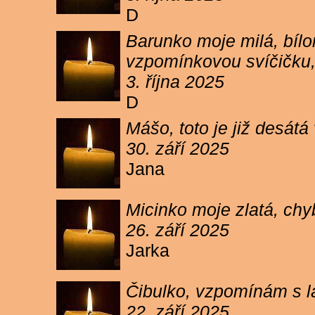
D
Barunko moje milá, bílo
vzpomínkovou svíčičku,
3. října 2025
D
Mášo, toto je již desátá
30. září 2025
Jana
Micinko moje zlatá, chy
26. září 2025
Jarka
Čibulko, vzpomínám s l
22. září 2025