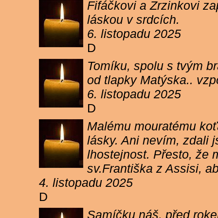
Fifáčkovi a Zrzinkovi z
láskou v srdcích.
6. listopadu 2025
D
Tomíku, spolu s tvým b
od tlapky Matýska.. vz
6. listopadu 2025
D
Malému mouratému koťát
lásky. Ani nevím, zdali 
lhostejnost. Přesto, že
sv.Františka z Assisi, a
4. listopadu 2025
D
Samíčku náš, před rokem