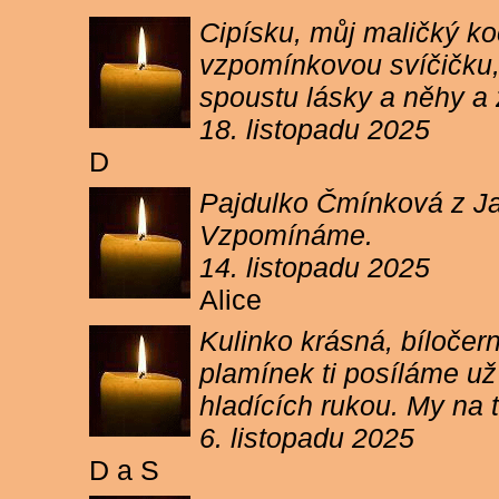
Cipísku, můj maličký koč
vzpomínkovou svíčičku, 
spoustu lásky a něhy a 
18. listopadu 2025
D
Pajdulko Čmínková z Jar
Vzpomínáme.
14. listopadu 2025
Alice
Kulinko krásná, bíločern
plamínek ti posíláme už 
hladících rukou. My n
6. listopadu 2025
D a S