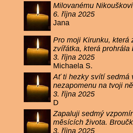
Milovanému Nikouškovi z
6. října 2025
Jana
Pro moji Kirunku, která
zvířátka, která prohrála
3. října 2025
Michaela S.
Ať ti hezky svítí sedmá
nezapomenu na tvoji ně
3. října 2025
D
Zapaluji sedmý vzpomínk
měsících života. Broučk
3. října 2025