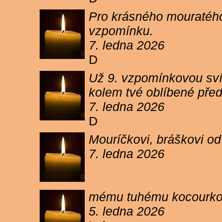
Pro krásného mouratého
vzpomínku.
7. ledna 2026
D
Už 9. vzpomínkovou sví
kolem tvé oblíbené pře
7. ledna 2026
D
Mouríčkovi, bráškovi od
7. ledna 2026
mému tuhému kocourkovi
5. ledna 2026