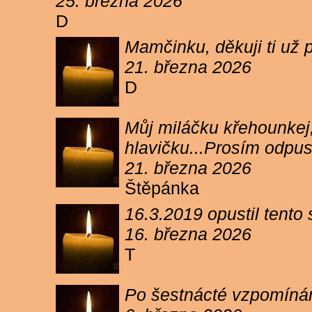
25. března 2026
D
Mamčinku, děkuji ti už p
21. března 2026
D
Můj miláčku křehounkej,
hlavičku...Prosím odpu
21. března 2026
Štěpánka
16.3.2019 opustil tento
16. března 2026
T
Po šestnácté vzpomínám