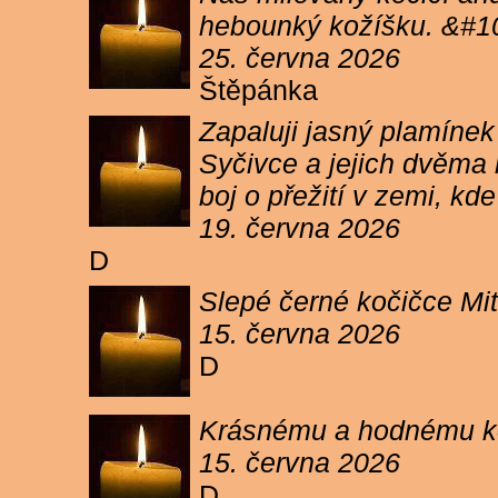
hebounký kožíšku. &#1
25. června 2026
Štěpánka
Zapaluji jasný plamíne
Syčivce a jejich dvěma 
boj o přežití v zemi, kd
19. června 2026
D
Slepé černé kočičce Mit
15. června 2026
D
Krásnému a hodnému koc
15. června 2026
D