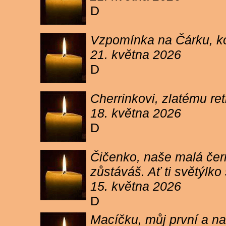
D
Vzpomínka na Čárku, koč
21. května 2026
D
Cherrinkovi, zlatému re
18. května 2026
D
Čičenko, naše malá čern
zůstáváš. Ať ti světýlk
15. května 2026
D
Macíčku, můj první a na