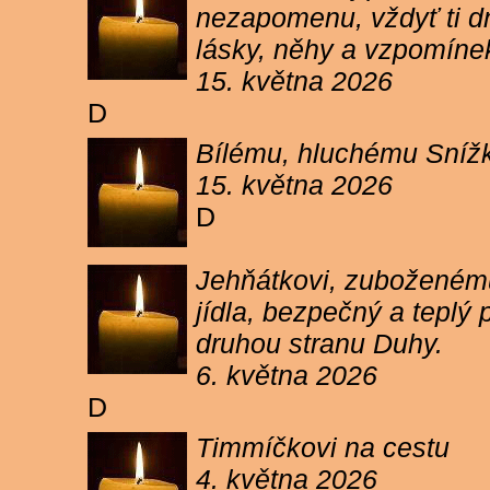
nezapomenu, vždyť ti dn
lásky, něhy a vzpomíne
15. května 2026
D
Bílému, hluchému Snížk
15. května 2026
D
Jehňátkovi, zuboženému
jídla, bezpečný a teplý
druhou stranu Duhy.
6. května 2026
D
Timmíčkovi na cestu
4. května 2026