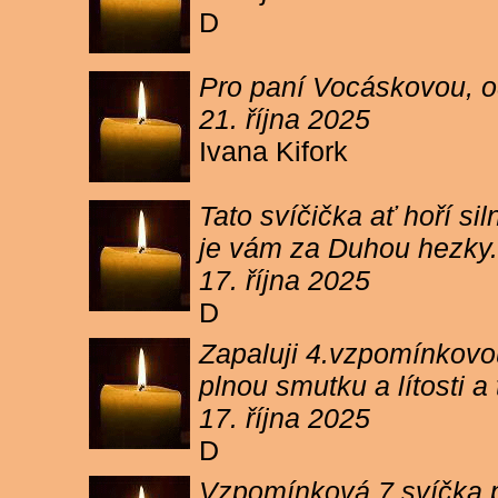
D
Pro paní Vocáskovou, od
21. října 2025
Ivana Kifork
Tato svíčička ať hoří s
je vám za Duhou hezky.
17. října 2025
D
Zapaluji 4.vzpomínkovou
plnou smutku a lítosti 
17. října 2025
D
Vzpomínková 7 svíčka p