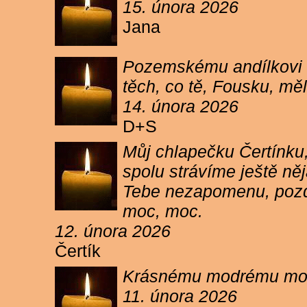
15. února 2026
Jana
Pozemskému andílkovi s
těch, co tě, Fousku, měli
14. února 2026
D+S
Můj chlapečku Čertínku,
spolu strávíme ještě ně
Tebe nezapomenu, pozdr
moc, moc.
12. února 2026
Čertík
Krásnému modrému moure
11. února 2026