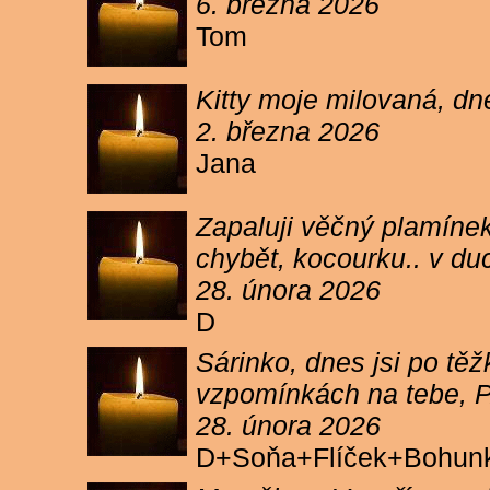
6. března 2026
Tom
Kitty moje milovaná, dn
2. března 2026
Jana
Zapaluji věčný plamínek
chybět, kocourku.. v du
28. února 2026
D
Sárinko, dnes jsi po těžk
vzpomínkách na tebe, PA
28. února 2026
D+Soňa+Flíček+Bohun