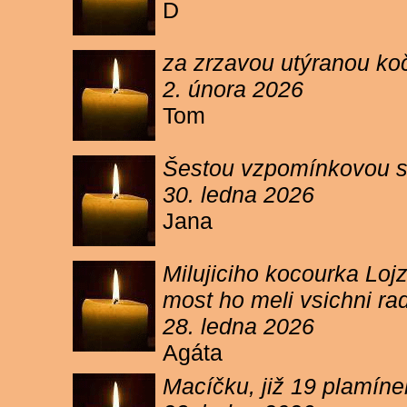
D
za zrzavou utýranou ko
2. února 2026
Tom
Šestou vzpomínkovou s
30. ledna 2026
Jana
Milujiciho kocourka Lojz
most ho meli vsichni ra
28. ledna 2026
Agáta
Macíčku, již 19 plamín