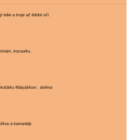
 tebe a tvoje až lidské oči.
mínám, kocourku..
 koťátku Matyáškovi.. dvěma
ráškou a kamarády