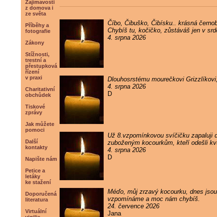
Zajímavosti
z domova i
ze světa
Číbo, Čibuško, Čibísku.. krásná černob
Příběhy a
Chybíš tu, kočičko, zůstáváš jen v sr
fotografie
4. srpna 2026
Zákony
Stížnosti,
trestní a
přestupková
řízení
v praxi
Dlouhosrstému mourečkovi Grizzlíkovi
4. srpna 2026
Charitativní
D
obchůdek
Tiskové
zprávy
Jak můžete
pomoci
Už 8.vzpomínkovou svíčičku zapaluji
Další
zuboženým kocourkům, kteří odešli kvůl
kontakty
4. srpna 2026
D
Napište nám
Petice a
letáky
ke stažení
Méďo, můj zrzavý kocourku, dnes jsou 
Doporučená
vzpomínáme a moc nám chybíš.
literatura
24. července 2026
Virtuální
Jana