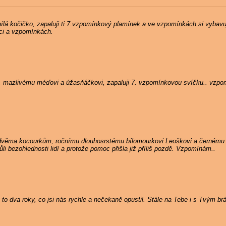
ílá kočičko, zapaluji ti 7.vzpomínkový plamínek a ve vzpomínkách si vybavuji
dci a vzpomínkách.
, mazlivému méďovi a úžasňáčkovi, zapaluji 7. vzpomínkovou svíčku.. vzpo
 dvěma kocourkům, ročnímu dlouhosrstému bílomourkovi Leoškovi a černému
i bezohlednosti lidí a protože pomoc přišla již příliš pozdě. Vzpomínám..
to dva roky, co jsi nás rychle a nečekaně opustil. Stále na Tebe i s Tvým b