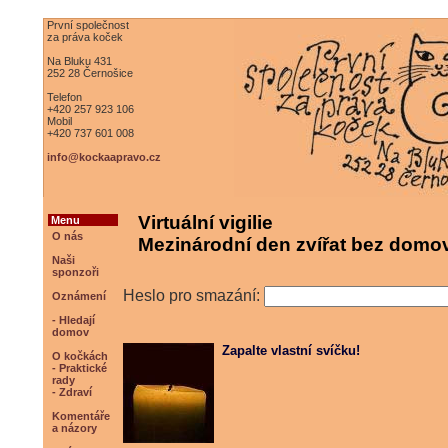
První společnost
za práva koček
Na Bluku 431
252 28 Černošice
Telefon
+420 257 923 106
Mobil
+420 737 601 008
info@kockaapravo.cz
Virtuální vigilie
Menu
O nás
Mezinárodní den zvířat bez domov
Naši
sponzoři
Heslo pro smazání:
Oznámení
- Hledají
domov
Zapalte vlastní svíčku!
O kočkách
- Praktické
rady
- Zdraví
Komentáře
a názory