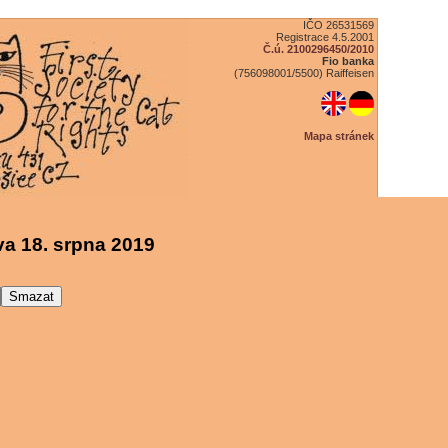
IČO 26531569
Registrace 4.5.2001
Č.ú. 2100296450/2010
Fio banka
(756098001/5500) Raiffeisen
Mapa stránek
a 18. srpna 2019