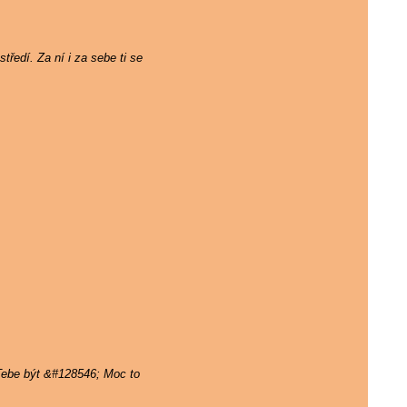
tředí. Za ní i za sebe ti se
 Tebe být &#128546; Moc to