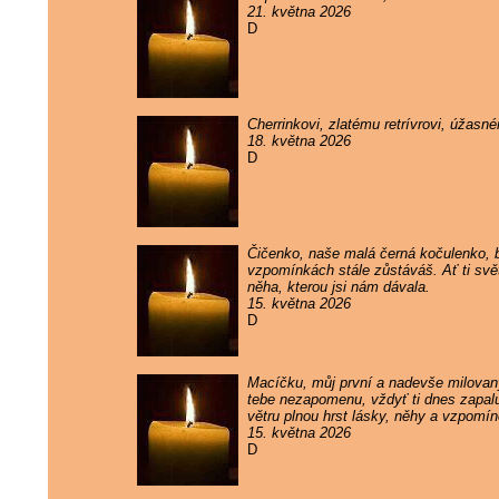
21. května 2026
D
Cherrinkovi, zlatému retrívrovi, úžas
18. května 2026
D
Čičenko, naše malá černá kočulenko, by
vzpomínkách stále zůstáváš. Ať ti svě
něha, kterou jsi nám dávala.
15. května 2026
D
Macíčku, můj první a nadevše milovaný
tebe nezapomenu, vždyť ti dnes zapaluj
větru plnou hrst lásky, něhy a vzpomí
15. května 2026
D