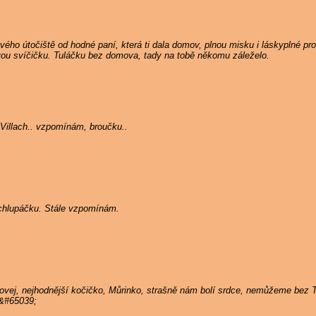
ého útočiště od hodné paní, která ti dala domov, plnou misku i láskyplné pros
ou svíčičku. Tuláčku bez domova, tady na tobě někomu záleželo.
Villach.. vzpomínám, broučku..
ý chlupáčku. Stále vzpomínám.
hovej, nejhodnější kočičko, Můrinko, strašně nám bolí srdce, nemůžeme bez
;&#65039;