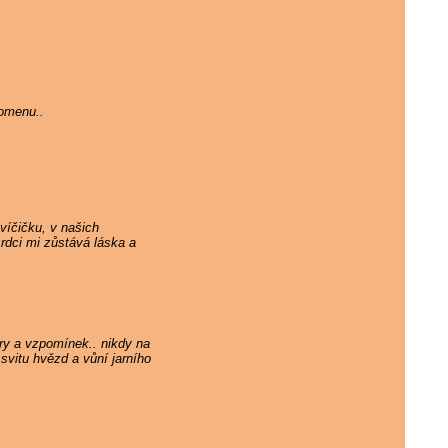
pomenu..
víčičku, v našich
rdci mi zůstává láska a
ry a vzpomínek.. nikdy na
svitu hvězd a vůní jarního