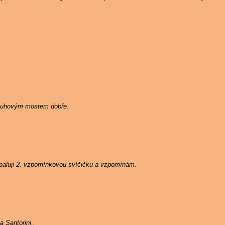
Duhovým mostem dobře.
zapaluji 2. vzpomínkovou svíčičku a vzpomínám.
 Santorini..