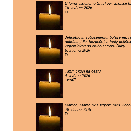
Bílému, hluchému Snížkovi, zapaluji 
15. května 2026
D
Jehňátkovi, zuboženému, bolavému, rak
dobrého jídla, bezpečný a teplý pelíše
vzpomínkou na druhou stranu Duhy.
6. května 2026
D
Timmíčkovi na cestu
4. května 2026
luca67
Mamčo, Mamčínku..vzpomínám, kocou
29. dubna 2026
D