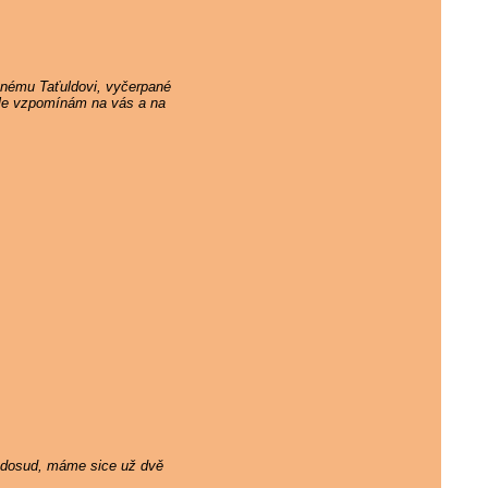
ěnému Taťuldovi, vyčerpané
 ale vzpomínám na vás a na
ám dosud, máme sice už dvě