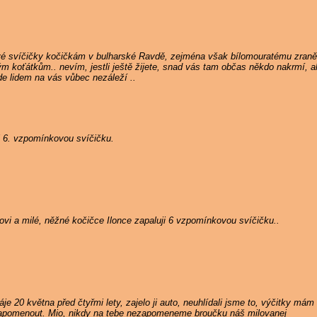
vé svíčičky kočičkám v bulharské Ravdě, zejména však bílomouratému zran
ým koťátkům.. nevím, jestli ještě žijete, snad vás tam občas někdo nakrmí,
de lidem na vás vůbec nezáleží ..
i 6. vzpomínkovou svíčičku.
i a milé, něžné kočičce Ilonce zapaluji 6 vzpomínkovou svíčičku..
je 20 května před čtyřmi lety, zajelo ji auto, neuhlídali jsme to, výčitky m
zapomenout. Mio, nikdy na tebe nezapomeneme broučku náš milovanej