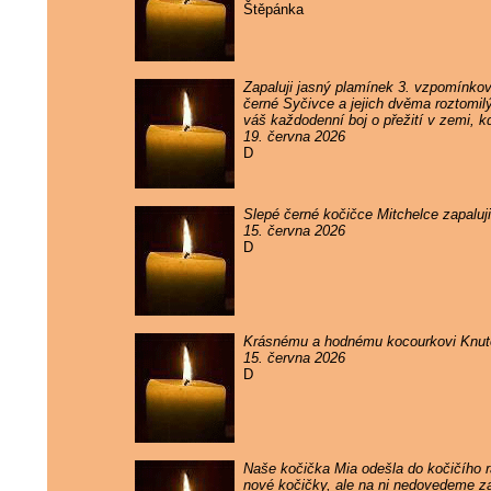
Štěpánka
Zapaluji jasný plamínek 3. vzpomínko
černé Syčivce a jejich dvěma roztomil
váš každodenní boj o přežití v zemi, k
19. června 2026
D
Slepé černé kočičce Mitchelce zapaluj
15. června 2026
D
Krásnému a hodnému kocourkovi Knutov
15. června 2026
D
Naše kočička Mia odešla do kočičího rá
nové kočičky, ale na ni nedovedeme 