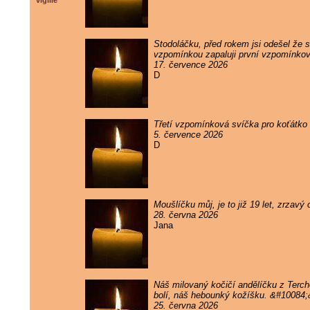
vigilie
Stodoláčku, před rokem jsi odešel že sv
vzpomínkou zapaluji první vzpomínkov
17. července 2026
D
Třetí vzpomínková svíčka pro koťátko 
5. července 2026
D
Moušlíčku můj, je to již 19 let, zrzav
28. června 2026
Jana
Náš milovaný kočičí andělíčku z Terc
bolí, náš hebounký kožíšku. &#10084
25. června 2026