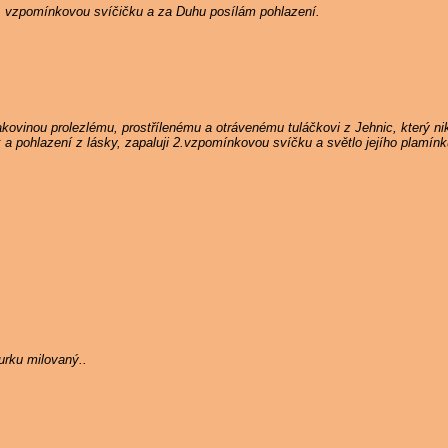
5. vzpomínkovou svíčičku a za Duhu posílám pohlazení.
ovinou prolezlému, prostřílenému a otrávenému tuláčkovi z Jehnic, který n
k a pohlazení z lásky, zapaluji 2.vzpomínkovou svíčku a světlo jejího plamín
rku milovaný..