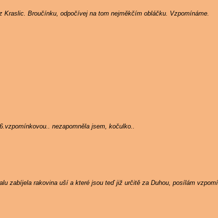
 z Kraslic. Broučínku, odpočívej na tom nejměkčím obláčku. Vzpomínáme.
 6.vzpomínkovou.. nezapomněla jsem, kočulko..
u zabíjela rakovina uší a které jsou teď již určitě za Duhou, posílám vzpom