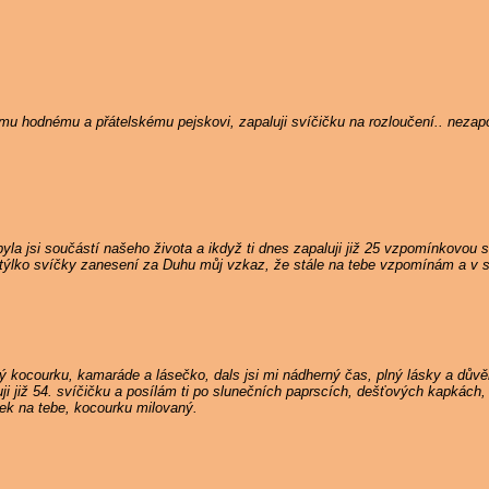
nému hodnému a přátelskému pejskovi, zapaluji svíčičku na rozloučení.. neza
la jsi součástí našeho života a ikdyž ti dnes zapaluji již 25 vzpomínkovou s
týlko svíčky zanesení za Duhu můj vzkaz, že stále na tebe vzpomínám a v s
 kocourku, kamaráde a lásečko, dals jsi mi nádherný čas, plný lásky a důvě
i již 54. svíčičku a posílám ti po slunečních paprscích, dešťových kapkách, 
nek na tebe, kocourku milovaný.