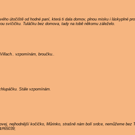
ého útočiště od hodné paní, která ti dala domov, plnou misku i láskyplné pros
ou svíčičku. Tuláčku bez domova, tady na tobě někomu záleželo.
Villach.. vzpomínám, broučku..
ý chlupáčku. Stále vzpomínám.
hovej, nejhodnější kočičko, Můrinko, strašně nám bolí srdce, nemůžeme bez
;&#65039;