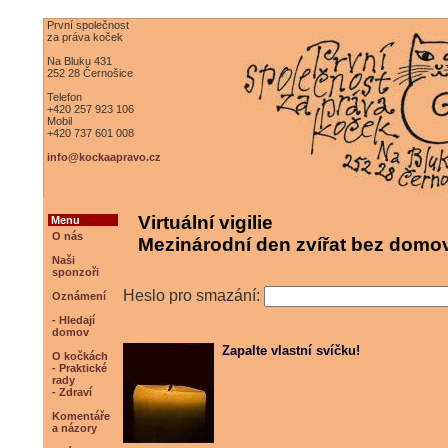
První společnost
za práva koček
Na Bluku 431
252 28 Černošice
Telefon
+420 257 923 106
Mobil
+420 737 601 008
info@kockaapravo.cz
Virtuální vigilie
Menu
O nás
Mezinárodní den zvířat bez domov
Naši
sponzoři
Heslo pro smazání:
Oznámení
- Hledají
domov
Zapalte vlastní svíčku!
O kočkách
- Praktické
rady
- Zdraví
Komentáře
a názory