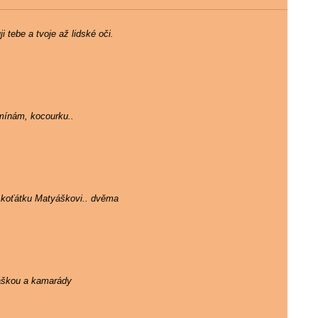
 tebe a tvoje až lidské oči.
mínám, kocourku..
 koťátku Matyáškovi.. dvěma
ráškou a kamarády