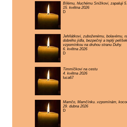
Bílému, hluchému Snížkovi, zapaluji 
15. května 2026
D
Jehňátkovi, zuboženému, bolavému, rak
dobrého jídla, bezpečný a teplý pelíše
vzpomínkou na druhou stranu Duhy.
6. května 2026
D
Timmíčkovi na cestu
4. května 2026
luca67
Mamčo, Mamčínku..vzpomínám, kocou
29. dubna 2026
D