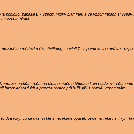
ílá kočičko, zapaluji ti 7.vzpomínkový plamínek a ve vzpomínkách si vybavuji
dci a vzpomínkách.
, mazlivému méďovi a úžasňáčkovi, zapaluji 7. vzpomínkovou svíčku.. vzpo
 dvěma kocourkům, ročnímu dlouhosrstému bílomourkovi Leoškovi a černému
i bezohlednosti lidí a protože pomoc přišla již příliš pozdě. Vzpomínám..
to dva roky, co jsi nás rychle a nečekaně opustil. Stále na Tebe i s Tvým b