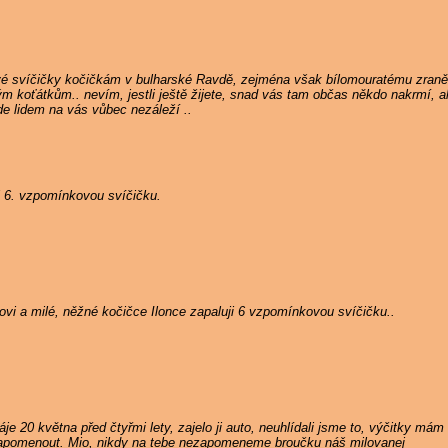
vé svíčičky kočičkám v bulharské Ravdě, zejména však bílomouratému zran
ým koťátkům.. nevím, jestli ještě žijete, snad vás tam občas někdo nakrmí,
de lidem na vás vůbec nezáleží ..
i 6. vzpomínkovou svíčičku.
i a milé, něžné kočičce Ilonce zapaluji 6 vzpomínkovou svíčičku..
je 20 května před čtyřmi lety, zajelo ji auto, neuhlídali jsme to, výčitky m
zapomenout. Mio, nikdy na tebe nezapomeneme broučku náš milovanej