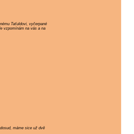
ěnému Taťuldovi, vyčerpané
 ale vzpomínám na vás a na
ám dosud, máme sice už dvě