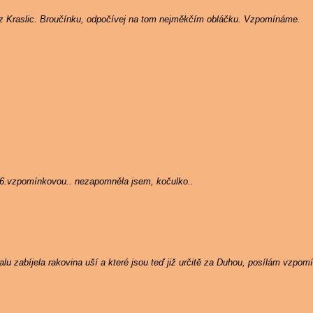
 z Kraslic. Broučínku, odpočívej na tom nejměkčím obláčku. Vzpomínáme.
 6.vzpomínkovou.. nezapomněla jsem, kočulko..
u zabíjela rakovina uší a které jsou teď již určitě za Duhou, posílám vzpom