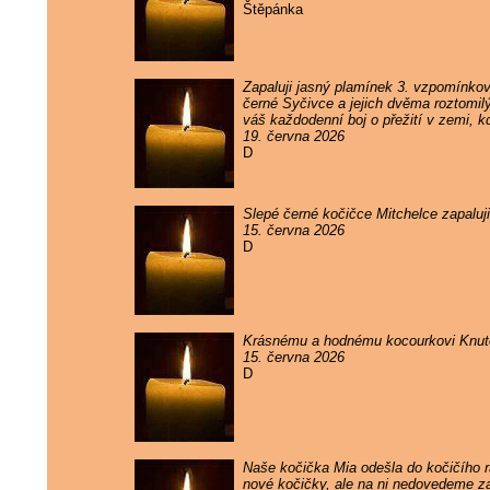
Štěpánka
Zapaluji jasný plamínek 3. vzpomínko
černé Syčivce a jejich dvěma roztomil
váš každodenní boj o přežití v zemi, k
19. června 2026
D
Slepé černé kočičce Mitchelce zapaluj
15. června 2026
D
Krásnému a hodnému kocourkovi Knutov
15. června 2026
D
Naše kočička Mia odešla do kočičího rá
nové kočičky, ale na ni nedovedeme 