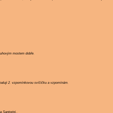
Duhovým mostem dobře.
zapaluji 2. vzpomínkovou svíčičku a vzpomínám.
 Santorini..