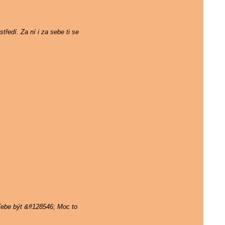
tředí. Za ní i za sebe ti se
 Tebe být &#128546; Moc to