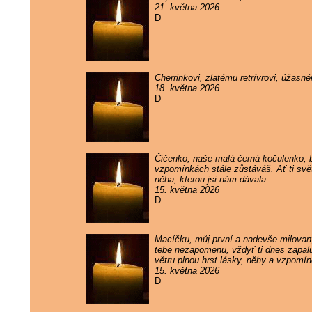
21. května 2026
D
Cherrinkovi, zlatému retrívrovi, úžas
18. května 2026
D
Čičenko, naše malá černá kočulenko, by
vzpomínkách stále zůstáváš. Ať ti svě
něha, kterou jsi nám dávala.
15. května 2026
D
Macíčku, můj první a nadevše milovaný
tebe nezapomenu, vždyť ti dnes zapaluj
větru plnou hrst lásky, něhy a vzpomí
15. května 2026
D