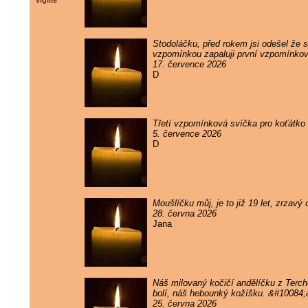
vigilie
Stodoláčku, před rokem jsi odešel že sv
vzpomínkou zapaluji první vzpomínkov
17. července 2026
D
Třetí vzpomínková svíčka pro koťátko 
5. července 2026
D
Moušlíčku můj, je to již 19 let, zrzav
28. června 2026
Jana
Náš milovaný kočičí andělíčku z Terc
bolí, náš hebounký kožíšku. &#10084
25. června 2026