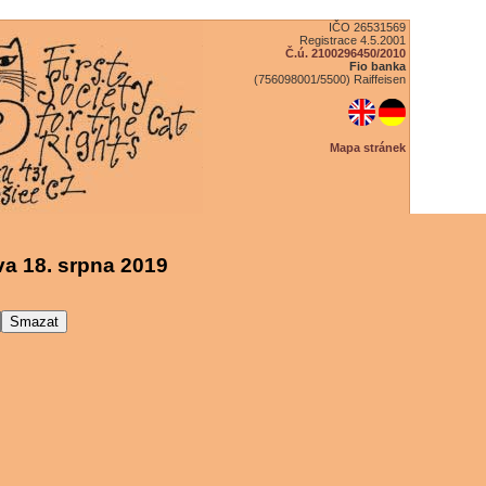
IČO 26531569
Registrace 4.5.2001
Č.ú. 2100296450/2010
Fio banka
(756098001/5500) Raiffeisen
Mapa stránek
a 18. srpna 2019