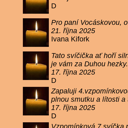
D
Pro paní Vocáskovou, od
21. října 2025
Ivana Kifork
Tato svíčička ať hoří s
je vám za Duhou hezky.
17. října 2025
D
Zapaluji 4.vzpomínkovou
plnou smutku a lítosti 
17. října 2025
D
Vzpomínková 7 svíčka p