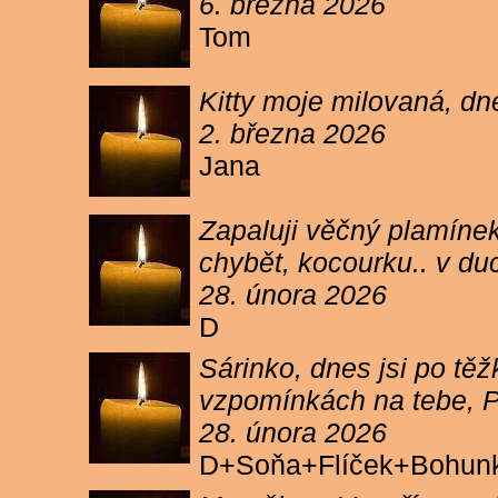
6. března 2026
Tom
Kitty moje milovaná, dn
2. března 2026
Jana
Zapaluji věčný plamínek
chybět, kocourku.. v du
28. února 2026
D
Sárinko, dnes jsi po těžk
vzpomínkách na tebe, PA
28. února 2026
D+Soňa+Flíček+Bohun