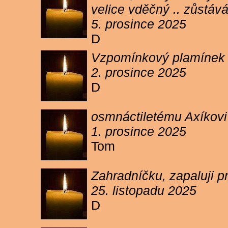
velice vděčný .. zůstáv
5. prosince 2025
D
Vzpomínkový plamínek sv
2. prosince 2025
D
osmnáctiletému Axíkov
1. prosince 2025
Tom
Zahradníčku, zapaluji p
25. listopadu 2025
D