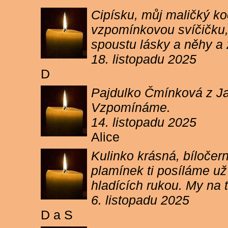
Cipísku, můj maličký koč
vzpomínkovou svíčičku, 
spoustu lásky a něhy a 
18. listopadu 2025
D
Pajdulko Čmínková z Jar
Vzpomínáme.
14. listopadu 2025
Alice
Kulinko krásná, bíločern
plamínek ti posíláme už 
hladících rukou. My n
6. listopadu 2025
D a S