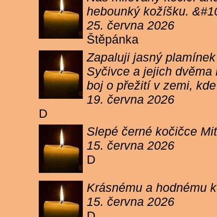
hebounký kožíšku. &#1
25. června 2026
Štěpánka
Zapaluji jasný plamíne
Syčivce a jejich dvěma 
boj o přežití v zemi, kd
19. června 2026
D
Slepé černé kočičce Mit
15. června 2026
D
Krásnému a hodnému koc
15. června 2026
D