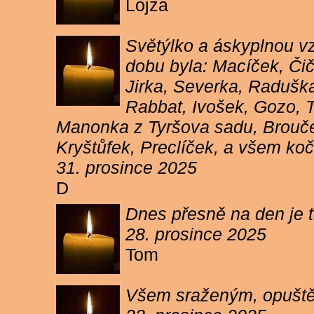
Lojza
Světýlko a áskyplnou v
dobu byla: Macíček, Či
Jirka, Severka, Raduška
Rabbat, Ivošek, Gozo, To
Manonka z Tyršova sadu, Brouček
Kryštůfek, Preclíček, a všem koč
31. prosince 2025
D
Dnes přesně na den je t
28. prosince 2025
Tom
Všem sraženým, opuště