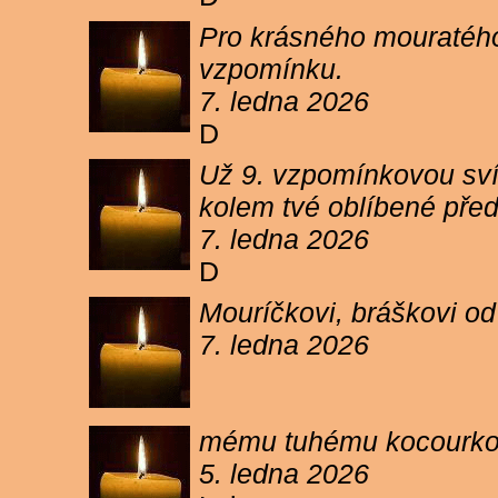
Pro krásného mouratého
vzpomínku.
7. ledna 2026
D
Už 9. vzpomínkovou sví
kolem tvé oblíbené pře
7. ledna 2026
D
Mouríčkovi, bráškovi od
7. ledna 2026
mému tuhému kocourkovi
5. ledna 2026