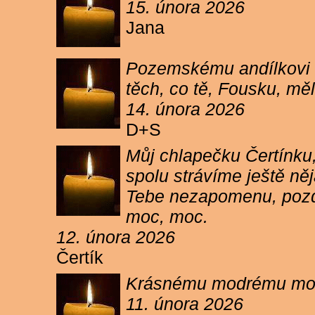
15. února 2026
Jana
Pozemskému andílkovi s
těch, co tě, Fousku, měli
14. února 2026
D+S
Můj chlapečku Čertínku,
spolu strávíme ještě ně
Tebe nezapomenu, pozdr
moc, moc.
12. února 2026
Čertík
Krásnému modrému moure
11. února 2026