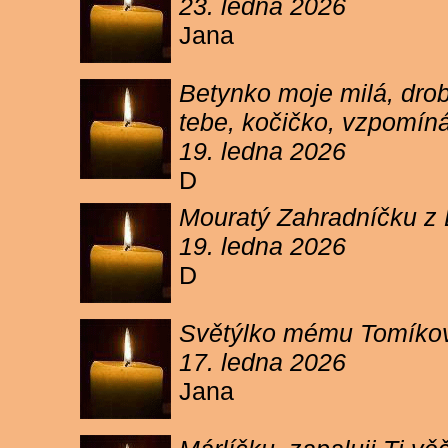
23. ledna 2026
Jana
Betynko moje milá, drob
tebe, kočičko, vzpomíná
19. ledna 2026
D
Mouratý Zahradníčku z 
19. ledna 2026
D
Světýlko mému Tomíkovi.
17. ledna 2026
Jana