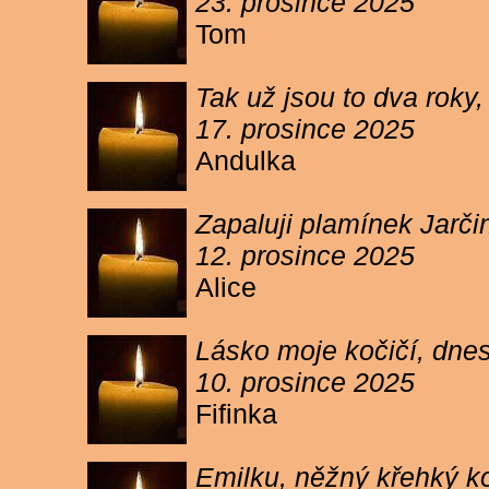
23. prosince 2025
Tom
Tak už jsou to dva roky,
17. prosince 2025
Andulka
Zapaluji plamínek Jarč
12. prosince 2025
Alice
Lásko moje kočičí, dnes 
10. prosince 2025
Fifinka
Emilku, něžný křehký ko