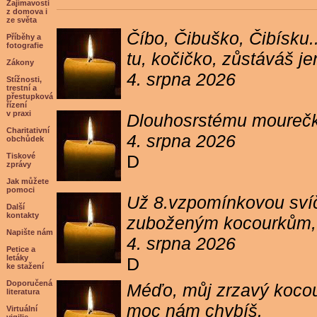
Zajímavosti
z domova i
ze světa
Číbo, Čibuško, Čibísku.
Příběhy a
fotografie
tu, kočičko, zůstáváš j
Zákony
4. srpna 2026
Stížnosti,
trestní a
přestupková
řízení
v praxi
Dlouhosrstému mourečko
Charitativní
4. srpna 2026
obchůdek
Tiskové
D
zprávy
Jak můžete
pomoci
Už 8.vzpomínkovou svíč
Další
kontakty
zuboženým kocourkům, kt
Napište nám
4. srpna 2026
Petice a
letáky
D
ke stažení
Doporučená
Méďo, můj zrzavý kocour
literatura
moc nám chybíš.
Virtuální