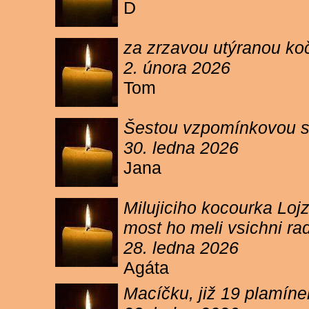
D
za zrzavou utýranou ko
2. února 2026
Tom
Šestou vzpomínkovou s
30. ledna 2026
Jana
Milujiciho kocourka Lojz
most ho meli vsichni ra
28. ledna 2026
Agáta
Macíčku, již 19 plamín