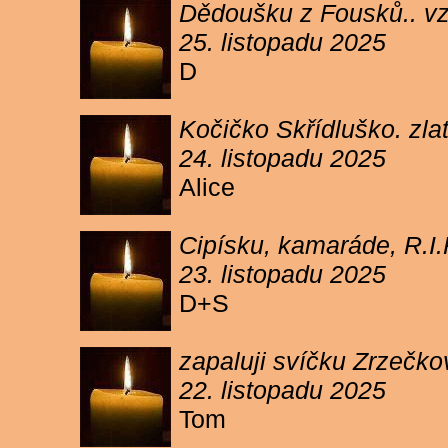
Dědoušku z Fousků.. v
25. listopadu 2025
D
Kočičko Skřídluško. zl
24. listopadu 2025
Alice
Cipísku, kamaráde, R.I
23. listopadu 2025
D+S
zapaluji svíčku Zrzečkov
22. listopadu 2025
Tom