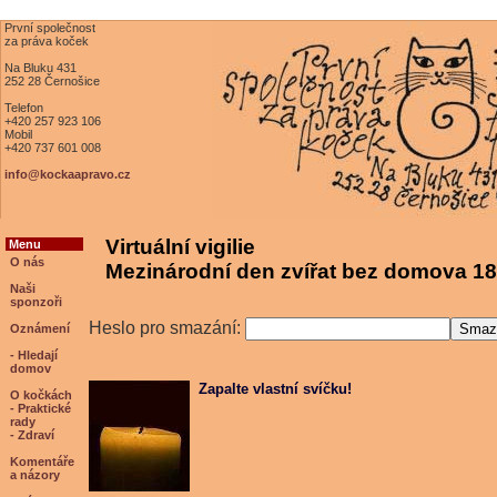
První společnost
za práva koček
Na Bluku 431
252 28 Černošice
Telefon
+420 257 923 106
Mobil
+420 737 601 008
info@kockaapravo.cz
Virtuální vigilie
Menu
O nás
Mezinárodní den zvířat bez domova 18
Naši
sponzoři
Heslo pro smazání:
Oznámení
- Hledají
domov
Zapalte vlastní svíčku!
O kočkách
- Praktické
rady
- Zdraví
Komentáře
a názory