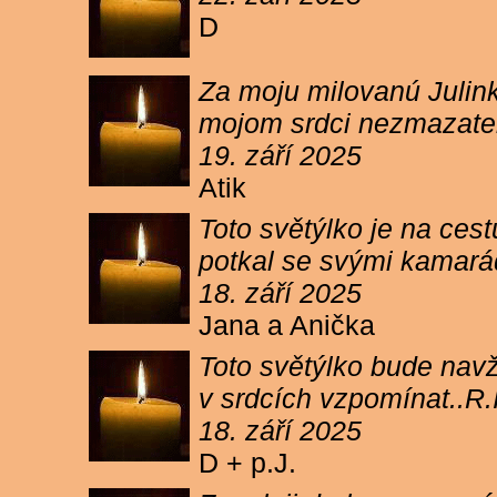
D
Za moju milovanú Julink
mojom srdci nezmazateľ
19. září 2025
Atik
Toto světýlko je na cest
potkal se svými kamará
18. září 2025
Jana a Anička
Toto světýlko bude navžd
v srdcích vzpomínat..R.I
18. září 2025
D + p.J.