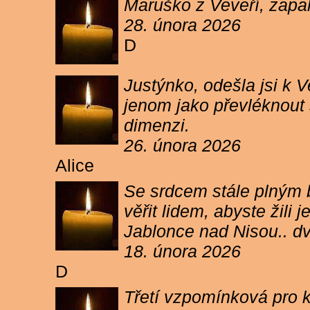
Maruško z Veveří, zapal
28. února 2026
D
Justýnko, odešla jsi k
jenom jako převléknout s
dimenzi.
26. února 2026
Alice
Se srdcem stále plným b
věřit lidem, abyste žil
Jablonce nad Nisou.. d
18. února 2026
D
Třetí vzpomínková pro k