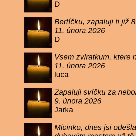
D
Bertíčku, zapaluji ti ji
11. února 2026
D
Vsem zviratkum, ktere 
11. února 2026
luca
Zapaluji svíčku za neb
9. února 2026
Jarka
Micinko, dnes jsi odešl