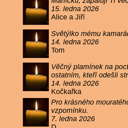
Márlíčku, zapaluji Ti 
15. ledna 2026
Alice a Jiří
Světýlko mému kamarád
14. ledna 2026
Tom
Věčný plamínek na poct
ostatním, kteří odešli 
14. ledna 2026
Kočkařka
Pro krásného mouratého
vzpomínku.
7. ledna 2026
D