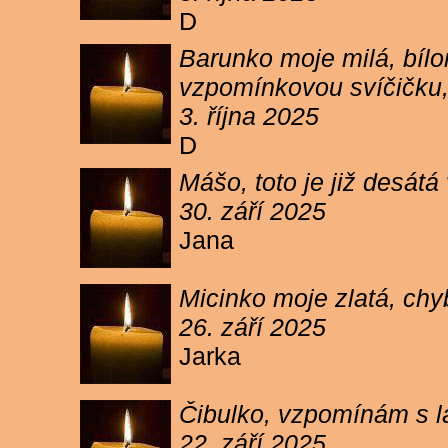
D
Barunko moje milá, bílo
vzpomínkovou svíčičku,
3. října 2025
D
Mášo, toto je již desátá
30. září 2025
Jana
Micinko moje zlatá, chy
26. září 2025
Jarka
Čibulko, vzpomínám s l
22. září 2025