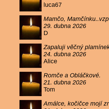
luca67
Mamčo, Mamčínku..vzpo
29. dubna 2026
D
Zapaluji věčný plamíne
24. dubna 2026
Alice
Romče a Obláčkové.
21. dubna 2026
Tom
Amálce, kočičce mojí z