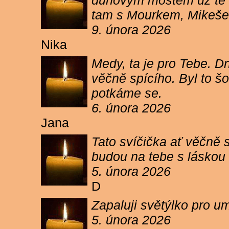
duhovým mostem už tě ne
tam s Mourkem, Mikešem 
9. února 2026
Nika
Medy, ta je pro Tebe. Dn
věčně spícího. Byl to šo
potkáme se.
6. února 2026
Jana
Tato svíčička ať věčně s
budou na tebe s láskou a
5. února 2026
D
Zapaluji světýlko pro um
5. února 2026