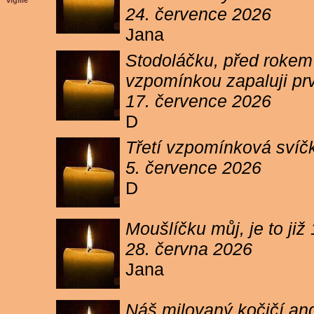
vigilie
24. července 2026
Jana
Stodoláčku, před rokem j
vzpomínkou zapaluji pr
17. července 2026
D
Třetí vzpomínková svíčk
5. července 2026
D
Moušlíčku můj, je to ji
28. června 2026
Jana
Náš milovaný kočičí and