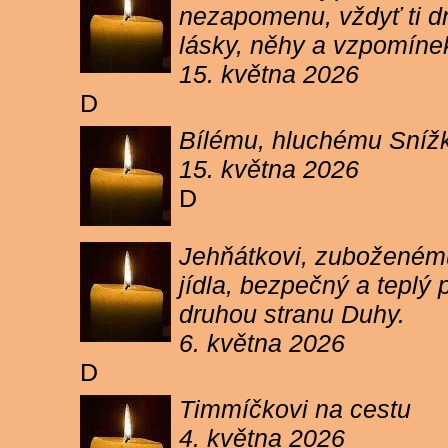
nezapomenu, vždyť ti dn
lásky, něhy a vzpomíne
15. května 2026
D
Bílému, hluchému Snížk
15. května 2026
D
Jehňátkovi, zuboženému
jídla, bezpečný a teplý
druhou stranu Duhy.
6. května 2026
D
Timmíčkovi na cestu
4. května 2026