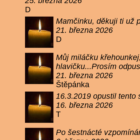
25. března 2026
D
Mamčinku, děkuji ti už p
21. března 2026
D
Můj miláčku křehounkej,
hlavičku...Prosím odpu
21. března 2026
Štěpánka
16.3.2019 opustil tento
16. března 2026
T
Po šestnácté vzpomínám