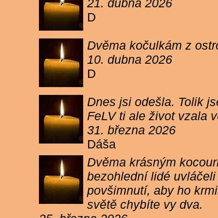
21. dubna 2026
D
Dvěma kočulkám z ostrov
10. dubna 2026
D
Dnes jsi odešla. Tolik j
FeLV ti ale život vzala
31. března 2026
Dáša
Dvěma krásným kocourkům
bezohlední lidé uvláčel
povšimnutí, aby ho krmi
světě chybíte vy dva.