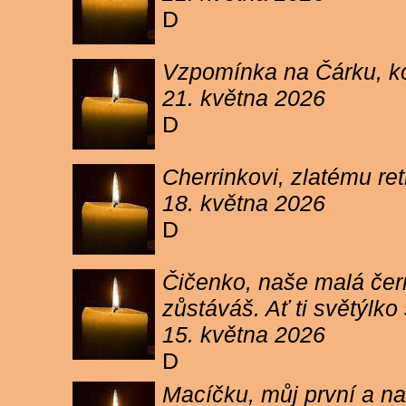
D
Vzpomínka na Čárku, koč
21. května 2026
D
Cherrinkovi, zlatému re
18. května 2026
D
Čičenko, naše malá čern
zůstáváš. Ať ti světýlk
15. května 2026
D
Macíčku, můj první a na