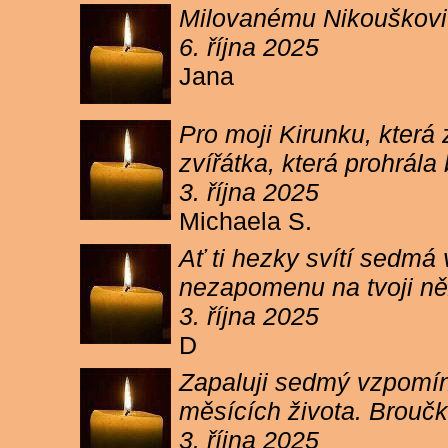
Milovanému Nikouškovi z
6. října 2025
Jana
Pro moji Kirunku, která
zvířátka, která prohrála
3. října 2025
Michaela S.
Ať ti hezky svítí sedmá
nezapomenu na tvoji ně
3. října 2025
D
Zapaluji sedmý vzpomínk
měsících života. Broučk
3. října 2025