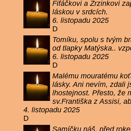
Fifáčkovi a Zrzinkovi z
láskou v srdcích.
6. listopadu 2025
D
Tomíku, spolu s tvým b
od tlapky Matýska.. vz
6. listopadu 2025
D
Malému mouratému koťát
lásky. Ani nevím, zdali 
lhostejnost. Přesto, že
sv.Františka z Assisi, a
4. listopadu 2025
D
Samíčku náš, před rokem