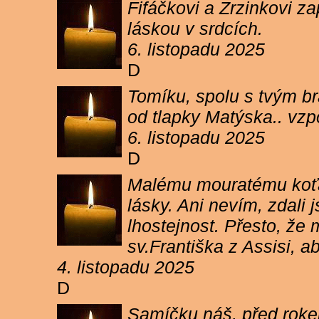
Fifáčkovi a Zrzinkovi z
láskou v srdcích.
6. listopadu 2025
D
Tomíku, spolu s tvým b
od tlapky Matýska.. vz
6. listopadu 2025
D
Malému mouratému koťát
lásky. Ani nevím, zdali 
lhostejnost. Přesto, že
sv.Františka z Assisi, a
4. listopadu 2025
D
Samíčku náš, před rokem