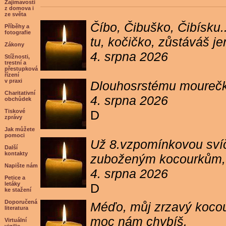
Zajímavosti
z domova i
ze světa
Číbo, Čibuško, Čibísku.
Příběhy a
fotografie
tu, kočičko, zůstáváš j
Zákony
4. srpna 2026
Stížnosti,
trestní a
přestupková
řízení
v praxi
Dlouhosrstému mourečko
Charitativní
4. srpna 2026
obchůdek
Tiskové
D
zprávy
Jak můžete
pomoci
Už 8.vzpomínkovou svíč
Další
kontakty
zuboženým kocourkům, kt
Napište nám
4. srpna 2026
Petice a
letáky
D
ke stažení
Doporučená
Méďo, můj zrzavý kocour
literatura
moc nám chybíš.
Virtuální