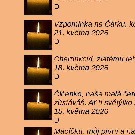
D
Vzpomínka na Čárku, koč
21. května 2026
D
Cherrinkovi, zlatému re
18. května 2026
D
Čičenko, naše malá čern
zůstáváš. Ať ti světýlk
15. května 2026
D
Macíčku, můj první a na