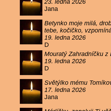
23. ledna 2026
Jana
Betynko moje milá, drob
tebe, kočičko, vzpomíná
19. ledna 2026
D
Mouratý Zahradníčku z 
19. ledna 2026
D
Světýlko mému Tomíkovi.
17. ledna 2026
Jana