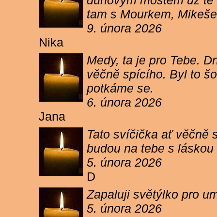
duhovým mostem už tě ne
tam s Mourkem, Mikešem 
9. února 2026
Nika
Medy, ta je pro Tebe. Dn
věčně spícího. Byl to šo
potkáme se.
6. února 2026
Jana
Tato svíčička ať věčně s
budou na tebe s láskou a
5. února 2026
D
Zapaluji světýlko pro um
5. února 2026