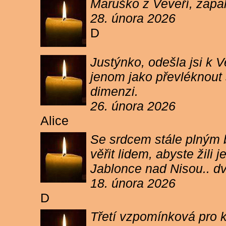
Maruško z Veveří, zapal
28. února 2026
D
Justýnko, odešla jsi k
jenom jako převléknout s
dimenzi.
26. února 2026
Alice
Se srdcem stále plným b
věřit lidem, abyste žil
Jablonce nad Nisou.. d
18. února 2026
D
Třetí vzpomínková pro k