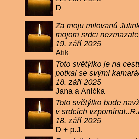
D
Za moju milovanú Julink
mojom srdci nezmazateľ
19. září 2025
Atik
Toto světýlko je na cest
potkal se svými kamará
18. září 2025
Jana a Anička
Toto světýlko bude navžd
v srdcích vzpomínat..R.I
18. září 2025
D + p.J.