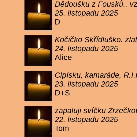
Dědoušku z Fousků.. v
25. listopadu 2025
D
Kočičko Skřídluško. zl
24. listopadu 2025
Alice
Cipísku, kamaráde, R.I
23. listopadu 2025
D+S
zapaluji svíčku Zrzečkov
22. listopadu 2025
Tom