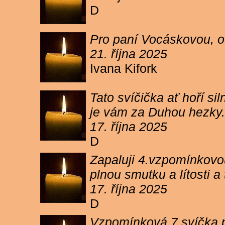
D
Pro paní Vocáskovou, od
21. října 2025
Ivana Kifork
Tato svíčička ať hoří s
je vám za Duhou hezky.
17. října 2025
D
Zapaluji 4.vzpomínkovou
plnou smutku a lítosti 
17. října 2025
D
Vzpomínková 7 svíčka p