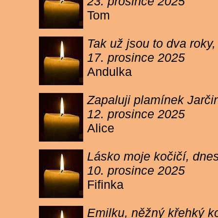
23. prosince 2025
Tom
Tak už jsou to dva roky,
17. prosince 2025
Andulka
Zapaluji plamínek Jarč
12. prosince 2025
Alice
Lásko moje kočičí, dnes 
10. prosince 2025
Fifinka
Emilku, něžný křehký ko