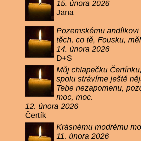
15. února 2026
Jana
Pozemskému andílkovi s
těch, co tě, Fousku, měli
14. února 2026
D+S
Můj chlapečku Čertínku,
spolu strávíme ještě ně
Tebe nezapomenu, pozdr
moc, moc.
12. února 2026
Čertík
Krásnému modrému moure
11. února 2026