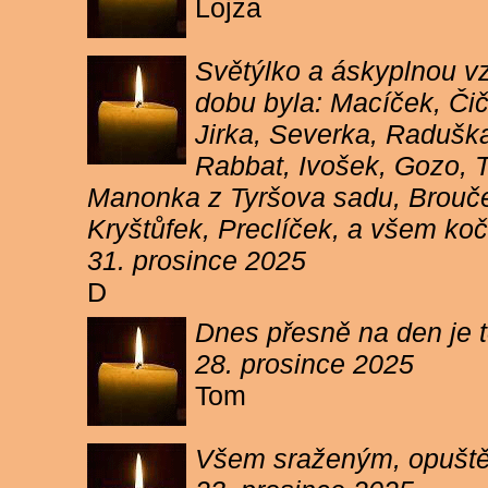
Lojza
Světýlko a áskyplnou v
dobu byla: Macíček, Či
Jirka, Severka, Raduška
Rabbat, Ivošek, Gozo, To
Manonka z Tyršova sadu, Brouček
Kryštůfek, Preclíček, a všem koč
31. prosince 2025
D
Dnes přesně na den je t
28. prosince 2025
Tom
Všem sraženým, opuště