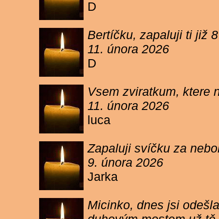
D
Bertíčku, zapaluji ti ji
11. února 2026
D
Vsem zviratkum, ktere 
11. února 2026
luca
Zapaluji svíčku za neb
9. února 2026
Jarka
Micinko, dnes jsi odešl