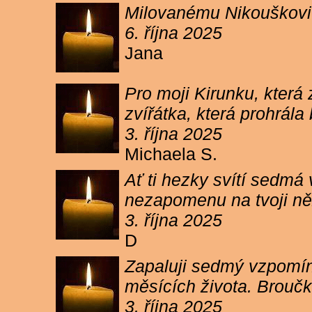
Milovanému Nikouškovi z
6. října 2025
Jana
Pro moji Kirunku, která
zvířátka, která prohrála
3. října 2025
Michaela S.
Ať ti hezky svítí sedmá
nezapomenu na tvoji ně
3. října 2025
D
Zapaluji sedmý vzpomínk
měsících života. Broučk
3. října 2025