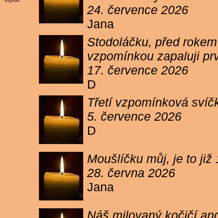
vigilie
24. července 2026
Jana
Stodoláčku, před rokem j
vzpomínkou zapaluji pr
17. července 2026
D
Třetí vzpomínková svíčk
5. července 2026
D
Moušlíčku můj, je to ji
28. června 2026
Jana
Náš milovaný kočičí and