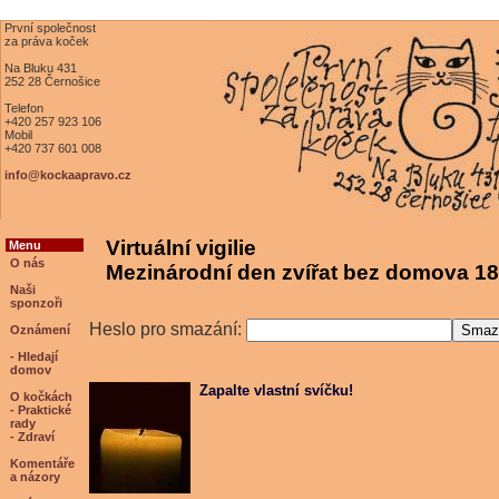
První společnost
za práva koček
Na Bluku 431
252 28 Černošice
Telefon
+420 257 923 106
Mobil
+420 737 601 008
info@kockaapravo.cz
Virtuální vigilie
Menu
O nás
Mezinárodní den zvířat bez domova 18
Naši
sponzoři
Heslo pro smazání:
Oznámení
- Hledají
domov
Zapalte vlastní svíčku!
O kočkách
- Praktické
rady
- Zdraví
Komentáře
a názory