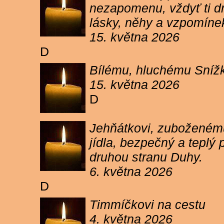
nezapomenu, vždyť ti dn
lásky, něhy a vzpomíne
15. května 2026
D
Bílému, hluchému Snížk
15. května 2026
D
Jehňátkovi, zuboženému
jídla, bezpečný a teplý
druhou stranu Duhy.
6. května 2026
D
Timmíčkovi na cestu
4. května 2026