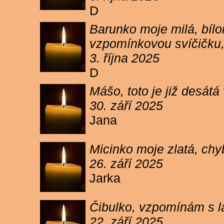
D
Barunko moje milá, bílo
vzpomínkovou svíčičku,
3. října 2025
D
Mášo, toto je již desátá
30. září 2025
Jana
Micinko moje zlatá, chy
26. září 2025
Jarka
Čibulko, vzpomínám s l
22. září 2025