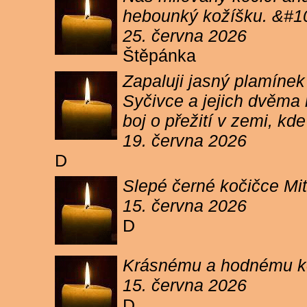
hebounký kožíšku. &#1
25. června 2026
Štěpánka
Zapaluji jasný plamíne
Syčivce a jejich dvěma 
boj o přežití v zemi, kd
19. června 2026
D
Slepé černé kočičce Mit
15. června 2026
D
Krásnému a hodnému koc
15. června 2026
D