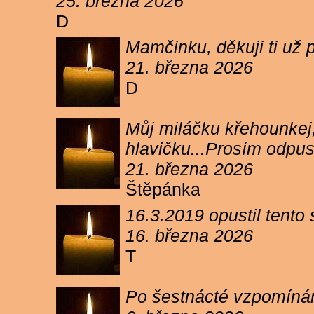
25. března 2026
D
Mamčinku, děkuji ti už p
21. března 2026
D
Můj miláčku křehounkej,
hlavičku...Prosím odpu
21. března 2026
Štěpánka
16.3.2019 opustil tento
16. března 2026
T
Po šestnácté vzpomínám