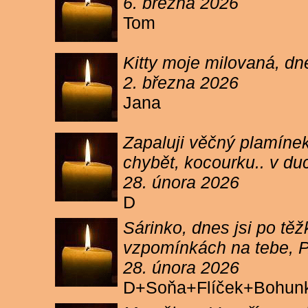
6. března 2026
Tom
Kitty moje milovaná, dn
2. března 2026
Jana
Zapaluji věčný plamínek
chybět, kocourku.. v du
28. února 2026
D
Sárinko, dnes jsi po těžk
vzpomínkách na tebe, PA
28. února 2026
D+Soňa+Flíček+Bohun