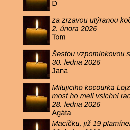
D
za zrzavou utýranou ko
2. února 2026
Tom
Šestou vzpomínkovou s
30. ledna 2026
Jana
Milujiciho kocourka Lojz
most ho meli vsichni ra
28. ledna 2026
Agáta
Macíčku, již 19 plamín