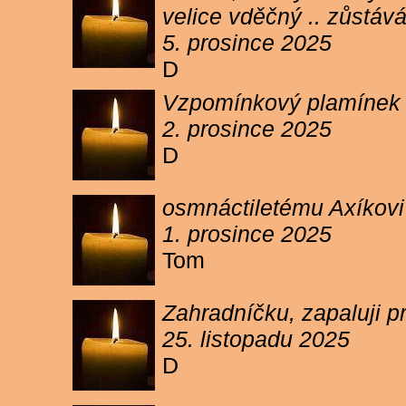
velice vděčný .. zůstáv
5. prosince 2025
D
Vzpomínkový plamínek sv
2. prosince 2025
D
osmnáctiletému Axíkov
1. prosince 2025
Tom
Zahradníčku, zapaluji p
25. listopadu 2025
D