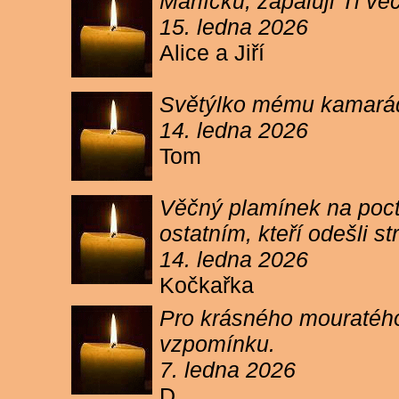
Márlíčku, zapaluji Ti 
15. ledna 2026
Alice a Jiří
Světýlko mému kamarád
14. ledna 2026
Tom
Věčný plamínek na poct
ostatním, kteří odešli 
14. ledna 2026
Kočkařka
Pro krásného mouratého
vzpomínku.
7. ledna 2026
D