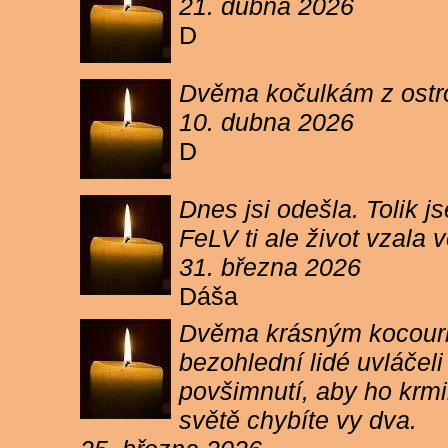
21. dubna 2026
D
Dvěma kočulkám z ostrov
10. dubna 2026
D
Dnes jsi odešla. Tolik j
FeLV ti ale život vzala
31. března 2026
Dáša
Dvěma krásným kocourkům
bezohlední lidé uvláčel
povšimnutí, aby ho krmi
světě chybíte vy dva.