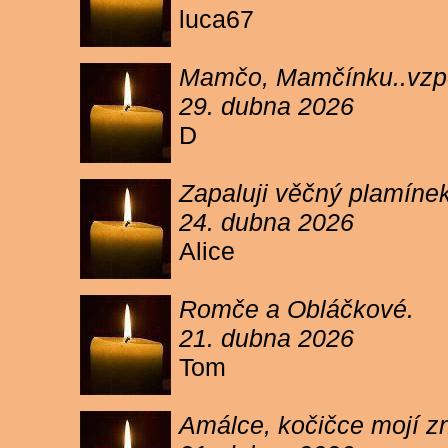
luca67
Mamčo, Mamčínku..vzpo
29. dubna 2026
D
Zapaluji věčný plamíne
24. dubna 2026
Alice
Romče a Obláčkové.
21. dubna 2026
Tom
Amálce, kočičce mojí z