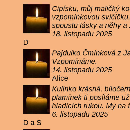
Cipísku, můj maličký koč
vzpomínkovou svíčičku, 
spoustu lásky a něhy a 
18. listopadu 2025
D
Pajdulko Čmínková z Jar
Vzpomínáme.
14. listopadu 2025
Alice
Kulinko krásná, bíločern
plamínek ti posíláme už 
hladících rukou. My n
6. listopadu 2025
D a S