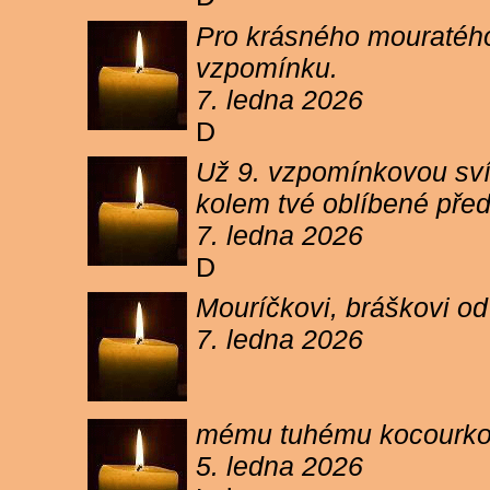
Pro krásného mouratého
vzpomínku.
7. ledna 2026
D
Už 9. vzpomínkovou sví
kolem tvé oblíbené pře
7. ledna 2026
D
Mouríčkovi, bráškovi od
7. ledna 2026
mému tuhému kocourkovi
5. ledna 2026