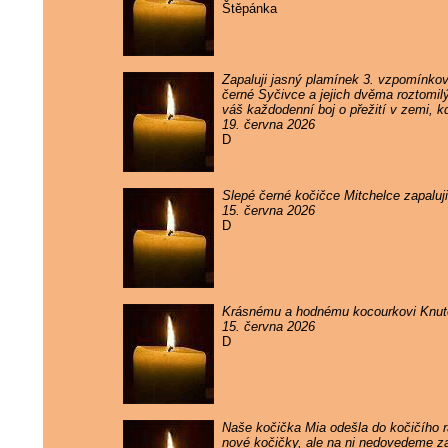
Štěpánka
Zapaluji jasný plamínek 3. vzpomínko
černé Syčivce a jejich dvěma roztomil
váš každodenní boj o přežití v zemi, k
19. června 2026
D
Slepé černé kočičce Mitchelce zapaluj
15. června 2026
D
Krásnému a hodnému kocourkovi Knutov
15. června 2026
D
Naše kočička Mia odešla do kočičího rá
nové kočičky, ale na ni nedovedeme 