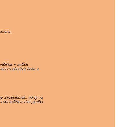
pomenu..
víčičku, v našich
rdci mi zůstává láska a
ry a vzpomínek.. nikdy na
svitu hvězd a vůní jarního