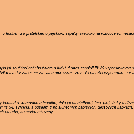
nému hodnému a přátelskému pejskovi, zapaluji svíčičku na rozloučení.. neza
la jsi součástí našeho života a ikdyž ti dnes zapaluji již 25 vzpomínkovou s
týlko svíčky zanesení za Duhu můj vzkaz, že stále na tebe vzpomínám a v s
 kocourku, kamaráde a lásečko, dals jsi mi nádherný čas, plný lásky a důvě
i již 54. svíčičku a posílám ti po slunečních paprscích, dešťových kapkách, 
nek na tebe, kocourku milovaný.