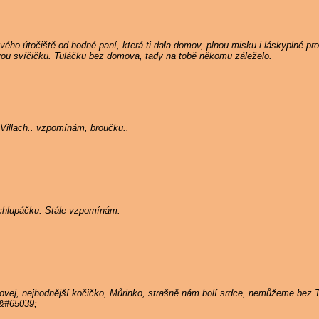
ého útočiště od hodné paní, která ti dala domov, plnou misku i láskyplné pros
ou svíčičku. Tuláčku bez domova, tady na tobě někomu záleželo.
Villach.. vzpomínám, broučku..
ý chlupáčku. Stále vzpomínám.
hovej, nejhodnější kočičko, Můrinko, strašně nám bolí srdce, nemůžeme bez
;&#65039;