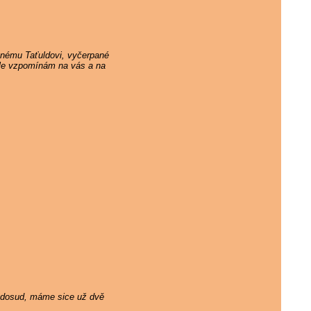
ěnému Taťuldovi, vyčerpané
 ale vzpomínám na vás a na
ám dosud, máme sice už dvě