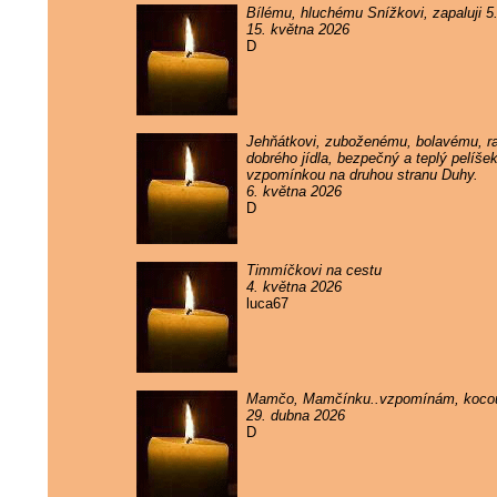
Bílému, hluchému Snížkovi, zapaluji 
15. května 2026
D
Jehňátkovi, zuboženému, bolavému, rak
dobrého jídla, bezpečný a teplý pelíše
vzpomínkou na druhou stranu Duhy.
6. května 2026
D
Timmíčkovi na cestu
4. května 2026
luca67
Mamčo, Mamčínku..vzpomínám, kocou
29. dubna 2026
D