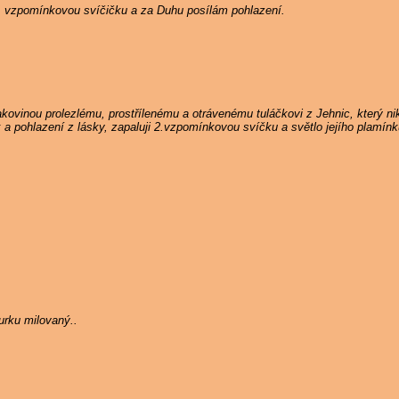
5. vzpomínkovou svíčičku a za Duhu posílám pohlazení.
ovinou prolezlému, prostřílenému a otrávenému tuláčkovi z Jehnic, který n
k a pohlazení z lásky, zapaluji 2.vzpomínkovou svíčku a světlo jejího plamín
rku milovaný..