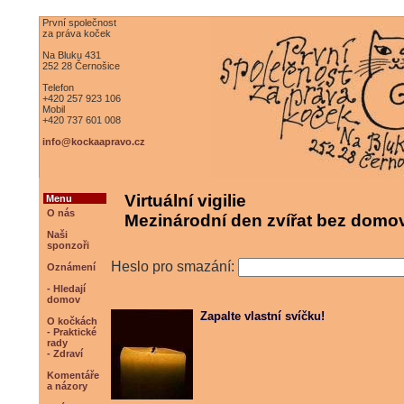
První společnost
za práva koček
Na Bluku 431
252 28 Černošice
Telefon
+420 257 923 106
Mobil
+420 737 601 008
info@kockaapravo.cz
Virtuální vigilie
Menu
O nás
Mezinárodní den zvířat bez domov
Naši
sponzoři
Heslo pro smazání:
Oznámení
- Hledají
domov
Zapalte vlastní svíčku!
O kočkách
- Praktické
rady
- Zdraví
Komentáře
a názory