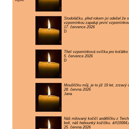
vigilie
Stodoláčku, před rokem jsi odešel že sv
vzpomínkou zapaluji první vzpomínkov
17. července 2026
D
Třetí vzpomínková svíčka pro koťátko 
5. července 2026
D
Moušlíčku můj, je to již 19 let, zrzav
28. června 2026
Jana
Náš milovaný kočičí andělíčku z Terc
bolí, náš hebounký kožíšku. &#10084
25. června 2026