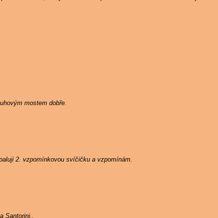
Duhovým mostem dobře.
zapaluji 2. vzpomínkovou svíčičku a vzpomínám.
 Santorini..