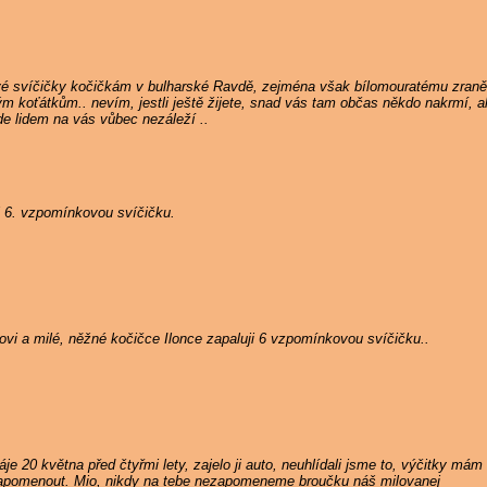
vé svíčičky kočičkám v bulharské Ravdě, zejména však bílomouratému zran
ým koťátkům.. nevím, jestli ještě žijete, snad vás tam občas někdo nakrmí,
de lidem na vás vůbec nezáleží ..
i 6. vzpomínkovou svíčičku.
i a milé, něžné kočičce Ilonce zapaluji 6 vzpomínkovou svíčičku..
je 20 května před čtyřmi lety, zajelo ji auto, neuhlídali jsme to, výčitky m
zapomenout. Mio, nikdy na tebe nezapomeneme broučku náš milovanej