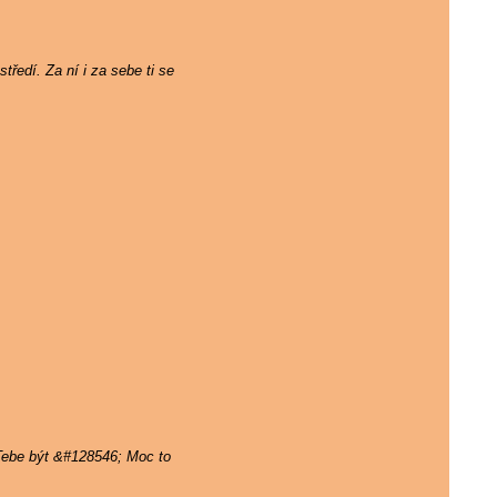
tředí. Za ní i za sebe ti se
 Tebe být &#128546; Moc to