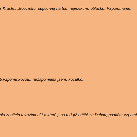
 z Kraslic. Broučínku, odpočívej na tom nejměkčím obláčku. Vzpomínáme.
 6.vzpomínkovou.. nezapomněla jsem, kočulko..
u zabíjela rakovina uší a které jsou teď již určitě za Duhou, posílám vzpom