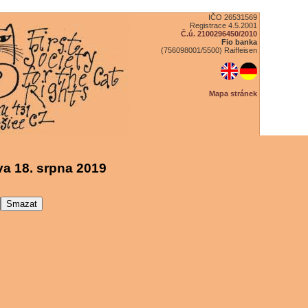
IČO 26531569
Registrace 4.5.2001
Č.ú. 2100296450/2010
Fio banka
(756098001/5500) Raiffeisen
Mapa stránek
a 18. srpna 2019