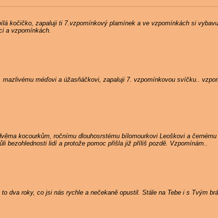
ílá kočičko, zapaluji ti 7.vzpomínkový plamínek a ve vzpomínkách si vybavuji
dci a vzpomínkách.
, mazlivému méďovi a úžasňáčkovi, zapaluji 7. vzpomínkovou svíčku.. vzpo
 dvěma kocourkům, ročnímu dlouhosrstému bílomourkovi Leoškovi a černému
i bezohlednosti lidí a protože pomoc přišla již příliš pozdě. Vzpomínám..
to dva roky, co jsi nás rychle a nečekaně opustil. Stále na Tebe i s Tvým b