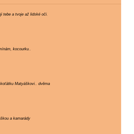
 tebe a tvoje až lidské oči.
mínám, kocourku..
 koťátku Matyáškovi.. dvěma
ráškou a kamarády