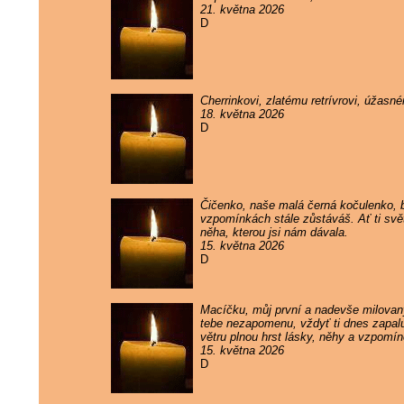
21. května 2026
D
Cherrinkovi, zlatému retrívrovi, úžas
18. května 2026
D
Čičenko, naše malá černá kočulenko, by
vzpomínkách stále zůstáváš. Ať ti svě
něha, kterou jsi nám dávala.
15. května 2026
D
Macíčku, můj první a nadevše milovaný
tebe nezapomenu, vždyť ti dnes zapaluj
větru plnou hrst lásky, něhy a vzpomí
15. května 2026
D