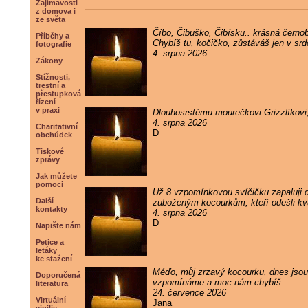
Zajímavosti
z domova i
ze světa
Číbo, Čibuško, Čibísku.. krásná černob
Příběhy a
Chybíš tu, kočičko, zůstáváš jen v sr
fotografie
4. srpna 2026
Zákony
Stížnosti,
trestní a
přestupková
řízení
v praxi
Dlouhosrstému mourečkovi Grizzlíkovi
4. srpna 2026
Charitativní
D
obchůdek
Tiskové
zprávy
Jak můžete
pomoci
Už 8.vzpomínkovou svíčičku zapaluji
Další
zuboženým kocourkům, kteří odešli kvůl
kontakty
4. srpna 2026
D
Napište nám
Petice a
letáky
ke stažení
Méďo, můj zrzavý kocourku, dnes jsou 
Doporučená
vzpomínáme a moc nám chybíš.
literatura
24. července 2026
Virtuální
Jana