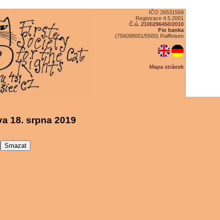
IČO 26531569
Registrace 4.5.2001
Č.ú. 2100296450/2010
Fio banka
(756098001/5500) Raiffeisen
Mapa stránek
a 18. srpna 2019