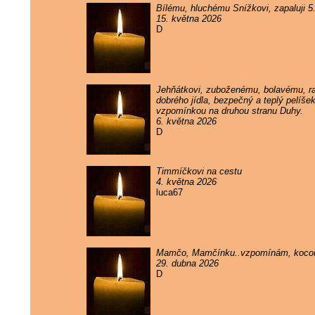
Bílému, hluchému Snížkovi, zapaluji 
15. května 2026
D
Jehňátkovi, zuboženému, bolavému, rak
dobrého jídla, bezpečný a teplý pelíše
vzpomínkou na druhou stranu Duhy.
6. května 2026
D
Timmíčkovi na cestu
4. května 2026
luca67
Mamčo, Mamčínku..vzpomínám, kocou
29. dubna 2026
D