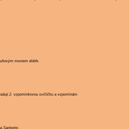
Duhovým mostem dobře.
zapaluji 2. vzpomínkovou svíčičku a vzpomínám.
 Santorini..