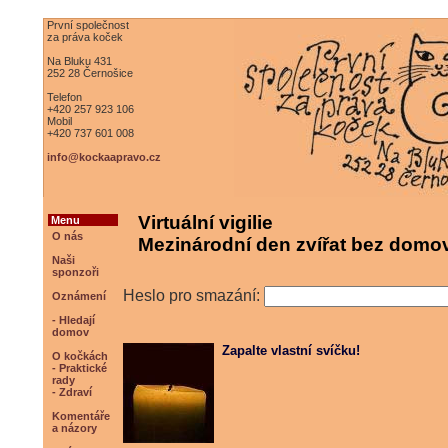
První společnost
za práva koček
Na Bluku 431
252 28 Černošice
Telefon
+420 257 923 106
Mobil
+420 737 601 008
info@kockaapravo.cz
Virtuální vigilie
Menu
O nás
Mezinárodní den zvířat bez domov
Naši
sponzoři
Heslo pro smazání:
Oznámení
- Hledají
domov
Zapalte vlastní svíčku!
O kočkách
- Praktické
rady
- Zdraví
Komentáře
a názory