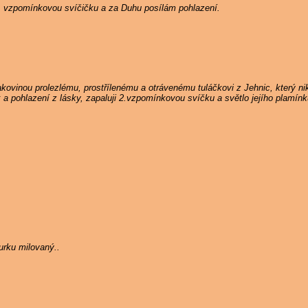
5. vzpomínkovou svíčičku a za Duhu posílám pohlazení.
ovinou prolezlému, prostřílenému a otrávenému tuláčkovi z Jehnic, který n
k a pohlazení z lásky, zapaluji 2.vzpomínkovou svíčku a světlo jejího plamín
rku milovaný..