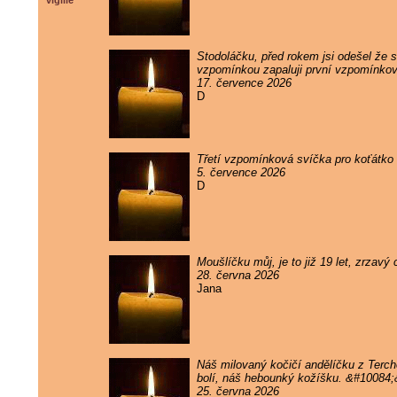
vigilie
Stodoláčku, před rokem jsi odešel že sv
vzpomínkou zapaluji první vzpomínkov
17. července 2026
D
Třetí vzpomínková svíčka pro koťátko 
5. července 2026
D
Moušlíčku můj, je to již 19 let, zrzav
28. června 2026
Jana
Náš milovaný kočičí andělíčku z Terc
bolí, náš hebounký kožíšku. &#10084
25. června 2026