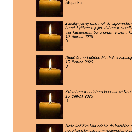
Štěpánka
Zapaluji jasný plamínek 3. vzpomínko
černé Syčivce a jejich dvěma roztomil
váš každodenní boj o přežití v zemi, k
19. června 2026
D
Slepé černé kočičce Mitchelce zapaluj
15. června 2026
D
Krásnému a hodnému kocourkovi Knutov
15. června 2026
D
Naše kočička Mia odešla do kočičího rá
nové kočičky, ale na ni nedovedeme 