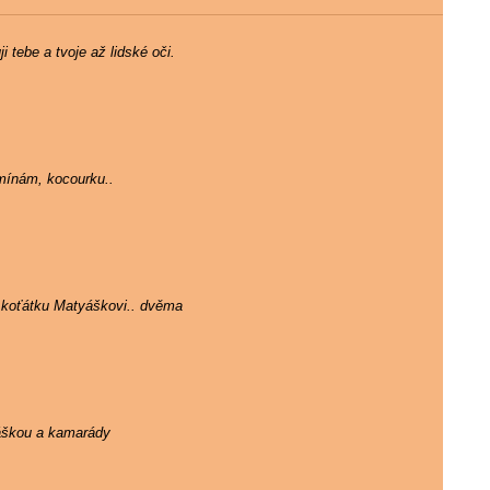
 tebe a tvoje až lidské oči.
mínám, kocourku..
 koťátku Matyáškovi.. dvěma
ráškou a kamarády