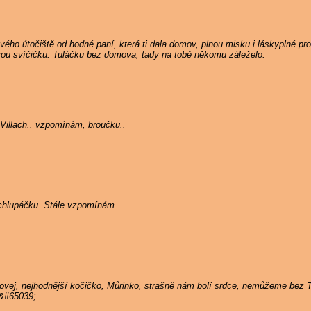
ého útočiště od hodné paní, která ti dala domov, plnou misku i láskyplné pros
ou svíčičku. Tuláčku bez domova, tady na tobě někomu záleželo.
Villach.. vzpomínám, broučku..
ý chlupáčku. Stále vzpomínám.
hovej, nejhodnější kočičko, Můrinko, strašně nám bolí srdce, nemůžeme bez
;&#65039;