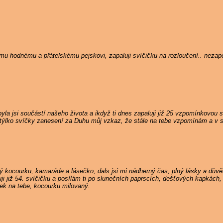
nému hodnému a přátelskému pejskovi, zapaluji svíčičku na rozloučení.. neza
la jsi součástí našeho života a ikdyž ti dnes zapaluji již 25 vzpomínkovou s
týlko svíčky zanesení za Duhu můj vzkaz, že stále na tebe vzpomínám a v s
 kocourku, kamaráde a lásečko, dals jsi mi nádherný čas, plný lásky a důvě
i již 54. svíčičku a posílám ti po slunečních paprscích, dešťových kapkách, 
nek na tebe, kocourku milovaný.