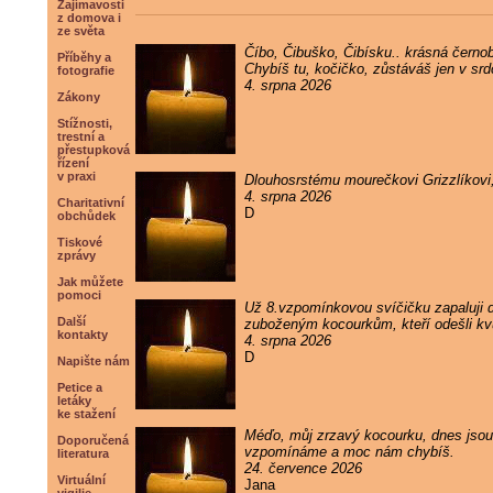
Zajímavosti
z domova i
ze světa
Číbo, Čibuško, Čibísku.. krásná černob
Příběhy a
Chybíš tu, kočičko, zůstáváš jen v sr
fotografie
4. srpna 2026
Zákony
Stížnosti,
trestní a
přestupková
řízení
v praxi
Dlouhosrstému mourečkovi Grizzlíkovi
4. srpna 2026
Charitativní
D
obchůdek
Tiskové
zprávy
Jak můžete
pomoci
Už 8.vzpomínkovou svíčičku zapaluji
Další
zuboženým kocourkům, kteří odešli kvůl
kontakty
4. srpna 2026
D
Napište nám
Petice a
letáky
ke stažení
Méďo, můj zrzavý kocourku, dnes jsou 
Doporučená
vzpomínáme a moc nám chybíš.
literatura
24. července 2026
Virtuální
Jana