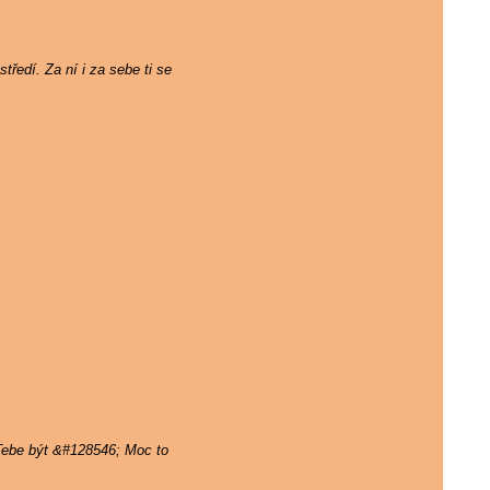
tředí. Za ní i za sebe ti se
 Tebe být &#128546; Moc to