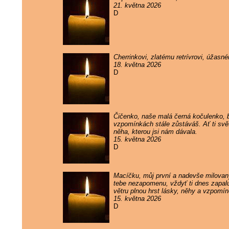
21. května 2026
D
Cherrinkovi, zlatému retrívrovi, úžas
18. května 2026
D
Čičenko, naše malá černá kočulenko, by
vzpomínkách stále zůstáváš. Ať ti svě
něha, kterou jsi nám dávala.
15. května 2026
D
Macíčku, můj první a nadevše milovaný
tebe nezapomenu, vždyť ti dnes zapaluj
větru plnou hrst lásky, něhy a vzpomí
15. května 2026
D