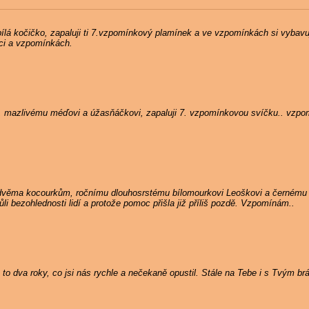
ílá kočičko, zapaluji ti 7.vzpomínkový plamínek a ve vzpomínkách si vybavuji
dci a vzpomínkách.
, mazlivému méďovi a úžasňáčkovi, zapaluji 7. vzpomínkovou svíčku.. vzpo
 dvěma kocourkům, ročnímu dlouhosrstému bílomourkovi Leoškovi a černému
i bezohlednosti lidí a protože pomoc přišla již příliš pozdě. Vzpomínám..
to dva roky, co jsi nás rychle a nečekaně opustil. Stále na Tebe i s Tvým b