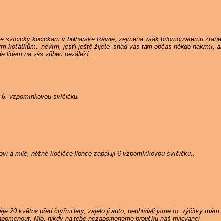
vé svíčičky kočičkám v bulharské Ravdě, zejména však bílomouratému zran
ým koťátkům.. nevím, jestli ještě žijete, snad vás tam občas někdo nakrmí,
de lidem na vás vůbec nezáleží ..
i 6. vzpomínkovou svíčičku.
i a milé, něžné kočičce Ilonce zapaluji 6 vzpomínkovou svíčičku..
je 20 května před čtyřmi lety, zajelo ji auto, neuhlídali jsme to, výčitky m
zapomenout. Mio, nikdy na tebe nezapomeneme broučku náš milovanej