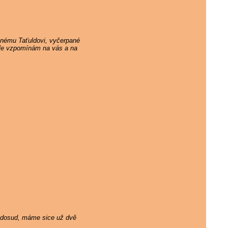
ěnému Taťuldovi, vyčerpané
 ale vzpomínám na vás a na
ám dosud, máme sice už dvě