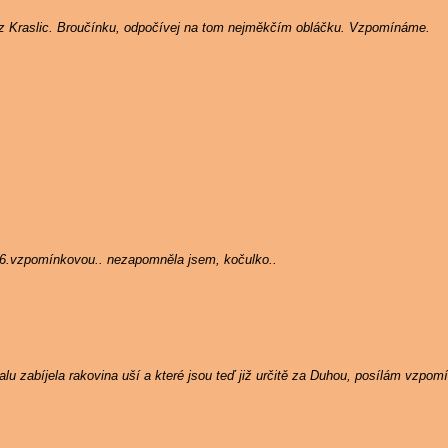
 z Kraslic. Broučínku, odpočívej na tom nejměkčím obláčku. Vzpomínáme.
 6.vzpomínkovou.. nezapomněla jsem, kočulko..
u zabíjela rakovina uší a které jsou teď již určitě za Duhou, posílám vzpom