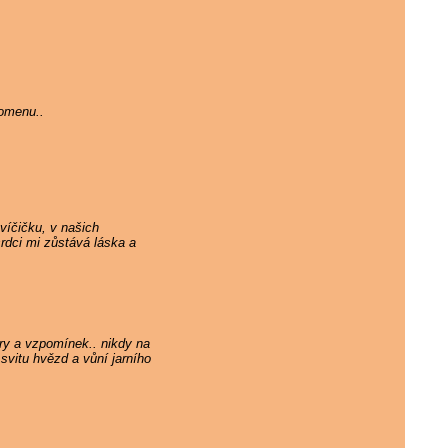
pomenu..
víčičku, v našich
rdci mi zůstává láska a
ry a vzpomínek.. nikdy na
svitu hvězd a vůní jarního