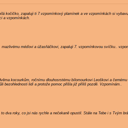
ílá kočičko, zapaluji ti 7.vzpomínkový plamínek a ve vzpomínkách si vybavuji
dci a vzpomínkách.
, mazlivému méďovi a úžasňáčkovi, zapaluji 7. vzpomínkovou svíčku.. vzpo
 dvěma kocourkům, ročnímu dlouhosrstému bílomourkovi Leoškovi a černému
i bezohlednosti lidí a protože pomoc přišla již příliš pozdě. Vzpomínám..
to dva roky, co jsi nás rychle a nečekaně opustil. Stále na Tebe i s Tvým b