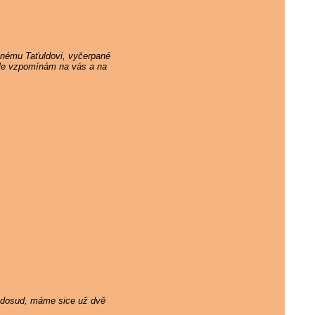
ěnému Taťuldovi, vyčerpané
 ale vzpomínám na vás a na
ám dosud, máme sice už dvě