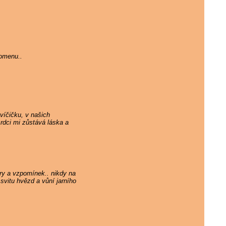
pomenu..
víčičku, v našich
rdci mi zůstává láska a
ry a vzpomínek.. nikdy na
svitu hvězd a vůní jarního