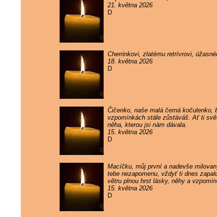
21. května 2026
D
Cherrinkovi, zlatému retrívrovi, úžas
18. května 2026
D
Čičenko, naše malá černá kočulenko, by
vzpomínkách stále zůstáváš. Ať ti svě
něha, kterou jsi nám dávala.
15. května 2026
D
Macíčku, můj první a nadevše milovaný
tebe nezapomenu, vždyť ti dnes zapaluj
větru plnou hrst lásky, něhy a vzpomí
15. května 2026
D