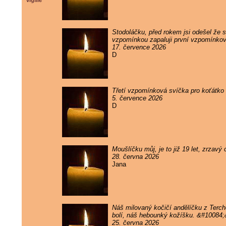
vigilie
Stodoláčku, před rokem jsi odešel že sv
vzpomínkou zapaluji první vzpomínkov
17. července 2026
D
Třetí vzpomínková svíčka pro koťátko 
5. července 2026
D
Moušlíčku můj, je to již 19 let, zrzav
28. června 2026
Jana
Náš milovaný kočičí andělíčku z Terc
bolí, náš hebounký kožíšku. &#10084
25. června 2026