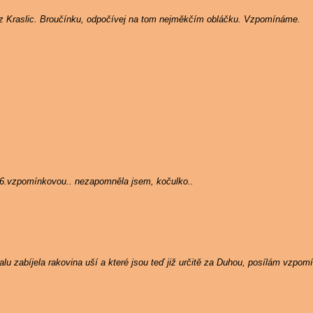
 z Kraslic. Broučínku, odpočívej na tom nejměkčím obláčku. Vzpomínáme.
 6.vzpomínkovou.. nezapomněla jsem, kočulko..
u zabíjela rakovina uší a které jsou teď již určitě za Duhou, posílám vzpom