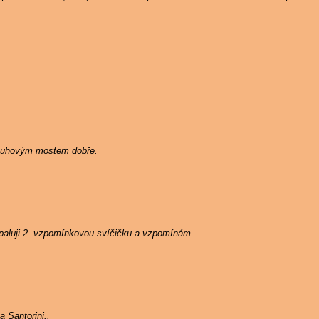
Duhovým mostem dobře.
zapaluji 2. vzpomínkovou svíčičku a vzpomínám.
 Santorini..