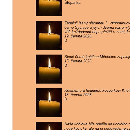
Štěpánka
Zapaluji jasný plamínek 3. vzpomínko
černé Syčivce a jejich dvěma roztomil
váš každodenní boj o přežití v zemi, k
19. června 2026
D
Slepé černé kočičce Mitchelce zapaluj
15. června 2026
D
Krásnému a hodnému kocourkovi Knutov
15. června 2026
D
Naše kočička Mia odešla do kočičího rá
nové kočičky, ale na ni nedovedeme 