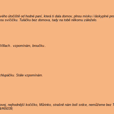
ého útočiště od hodné paní, která ti dala domov, plnou misku i láskyplné pros
ou svíčičku. Tuláčku bez domova, tady na tobě někomu záleželo.
Villach.. vzpomínám, broučku..
ý chlupáčku. Stále vzpomínám.
hovej, nejhodnější kočičko, Můrinko, strašně nám bolí srdce, nemůžeme bez
;&#65039;