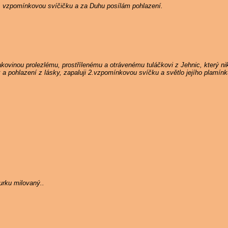
5. vzpomínkovou svíčičku a za Duhu posílám pohlazení.
ovinou prolezlému, prostřílenému a otrávenému tuláčkovi z Jehnic, který n
k a pohlazení z lásky, zapaluji 2.vzpomínkovou svíčku a světlo jejího plamín
rku milovaný..