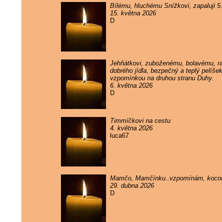
Bílému, hluchému Snížkovi, zapaluji 
15. května 2026
D
Jehňátkovi, zuboženému, bolavému, rak
dobrého jídla, bezpečný a teplý pelíše
vzpomínkou na druhou stranu Duhy.
6. května 2026
D
Timmíčkovi na cestu
4. května 2026
luca67
Mamčo, Mamčínku..vzpomínám, kocou
29. dubna 2026
D