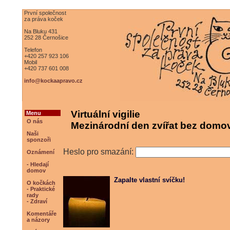
První společnost
za práva koček
Na Bluku 431
252 28 Černošice
Telefon
+420 257 923 106
Mobil
+420 737 601 008
info@kockaapravo.cz
Virtuální vigilie
Menu
O nás
Mezinárodní den zvířat bez domov
Naši
sponzoři
Heslo pro smazání:
Oznámení
- Hledají
domov
Zapalte vlastní svíčku!
O kočkách
- Praktické
rady
- Zdraví
Komentáře
a názory