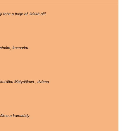
 tebe a tvoje až lidské oči.
mínám, kocourku..
 koťátku Matyáškovi.. dvěma
ráškou a kamarády