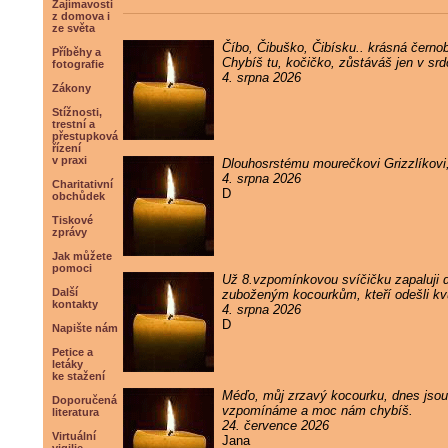
Zajímavosti
z domova i
ze světa
Číbo, Čibuško, Čibísku.. krásná černob
Příběhy a
Chybíš tu, kočičko, zůstáváš jen v sr
fotografie
4. srpna 2026
Zákony
Stížnosti,
trestní a
přestupková
řízení
v praxi
Dlouhosrstému mourečkovi Grizzlíkovi
4. srpna 2026
Charitativní
D
obchůdek
Tiskové
zprávy
Jak můžete
pomoci
Už 8.vzpomínkovou svíčičku zapaluji
Další
zuboženým kocourkům, kteří odešli kvůl
kontakty
4. srpna 2026
D
Napište nám
Petice a
letáky
ke stažení
Méďo, můj zrzavý kocourku, dnes jsou 
Doporučená
vzpomínáme a moc nám chybíš.
literatura
24. července 2026
Virtuální
Jana