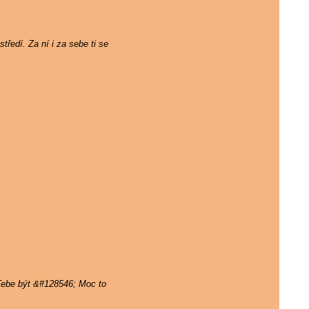
tředí. Za ní i za sebe ti se
 Tebe být &#128546; Moc to