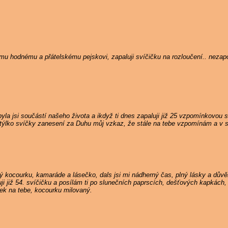
nému hodnému a přátelskému pejskovi, zapaluji svíčičku na rozloučení.. neza
la jsi součástí našeho života a ikdyž ti dnes zapaluji již 25 vzpomínkovou s
týlko svíčky zanesení za Duhu můj vzkaz, že stále na tebe vzpomínám a v s
 kocourku, kamaráde a lásečko, dals jsi mi nádherný čas, plný lásky a důvě
i již 54. svíčičku a posílám ti po slunečních paprscích, dešťových kapkách, 
nek na tebe, kocourku milovaný.