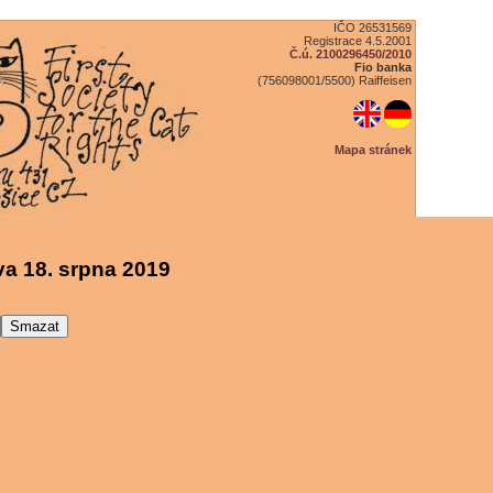
IČO 26531569
Registrace 4.5.2001
Č.ú. 2100296450/2010
Fio banka
(756098001/5500) Raiffeisen
Mapa stránek
a 18. srpna 2019