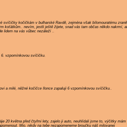
vé svíčičky kočičkám v bulharské Ravdě, zejména však bílomouratému zran
ým koťátkům.. nevím, jestli ještě žijete, snad vás tam občas někdo nakrmí,
de lidem na vás vůbec nezáleží ..
i 6. vzpomínkovou svíčičku.
i a milé, něžné kočičce Ilonce zapaluji 6 vzpomínkovou svíčičku..
je 20 května před čtyřmi lety, zajelo ji auto, neuhlídali jsme to, výčitky m
zapomenout. Mio, nikdy na tebe nezapomeneme broučku náš milovanej