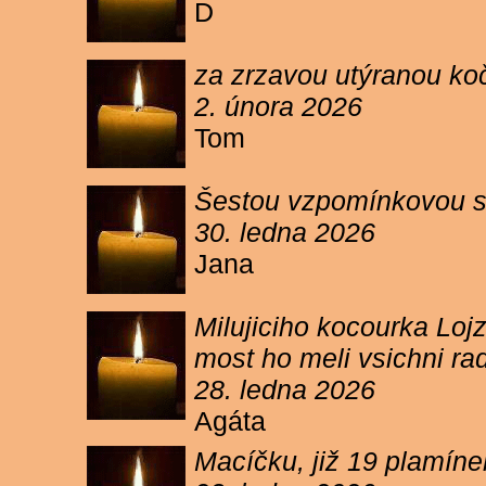
D
za zrzavou utýranou ko
2. února 2026
Tom
Šestou vzpomínkovou s
30. ledna 2026
Jana
Milujiciho kocourka Lojz
most ho meli vsichni ra
28. ledna 2026
Agáta
Macíčku, již 19 plamín