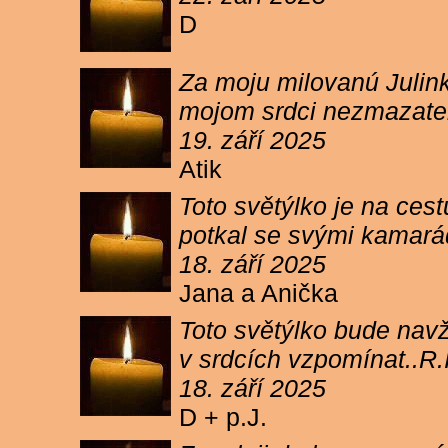
D
Za moju milovanú Julink
mojom srdci nezmazateľ
19. září 2025
Atik
Toto světýlko je na cest
potkal se svými kamará
18. září 2025
Jana a Anička
Toto světýlko bude navžd
v srdcích vzpomínat..R.I
18. září 2025
D + p.J.