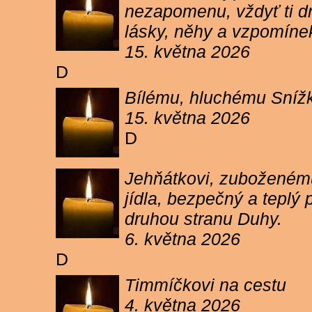
nezapomenu, vždyť ti dn
lásky, něhy a vzpomíne
15. května 2026
D
Bílému, hluchému Snížk
15. května 2026
D
Jehňátkovi, zuboženému
jídla, bezpečný a teplý
druhou stranu Duhy.
6. května 2026
D
Timmíčkovi na cestu
4. května 2026