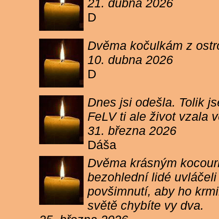
21. dubna 2026
D
Dvěma kočulkám z ostrov
10. dubna 2026
D
Dnes jsi odešla. Tolik j
FeLV ti ale život vzala
31. března 2026
Dáša
Dvěma krásným kocourkům
bezohlední lidé uvláčel
povšimnutí, aby ho krmi
světě chybíte vy dva.