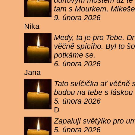
duhovým mostem už tě ne
tam s Mourkem, Mikešem 
9. února 2026
Nika
Medy, ta je pro Tebe. Dn
věčně spícího. Byl to šo
potkáme se.
6. února 2026
Jana
Tato svíčička ať věčně s
budou na tebe s láskou a
5. února 2026
D
Zapaluji světýlko pro um
5. února 2026