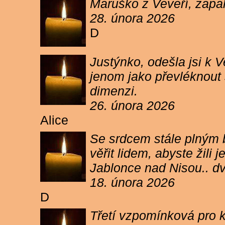
Maruško z Veveří, zapal
28. února 2026
D
Justýnko, odešla jsi k
jenom jako převléknout s
dimenzi.
26. února 2026
Alice
Se srdcem stále plným b
věřit lidem, abyste žil
Jablonce nad Nisou.. d
18. února 2026
D
Třetí vzpomínková pro k