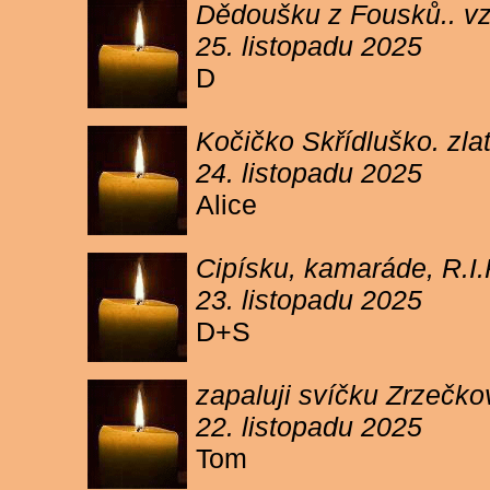
Dědoušku z Fousků.. v
25. listopadu 2025
D
Kočičko Skřídluško. zl
24. listopadu 2025
Alice
Cipísku, kamaráde, R.I
23. listopadu 2025
D+S
zapaluji svíčku Zrzečkov
22. listopadu 2025
Tom