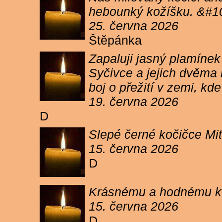
hebounký kožíšku. &#1
25. června 2026
Štěpánka
Zapaluji jasný plamíne
Syčivce a jejich dvěma 
boj o přežití v zemi, kd
19. června 2026
D
Slepé černé kočičce Mit
15. června 2026
D
Krásnému a hodnému koc
15. června 2026
D