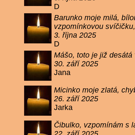
D
Barunko moje milá, bílo
vzpomínkovou svíčičku,
3. října 2025
D
Mášo, toto je již desátá
30. září 2025
Jana
Micinko moje zlatá, chy
26. září 2025
Jarka
Čibulko, vzpomínám s l
22. září 2025