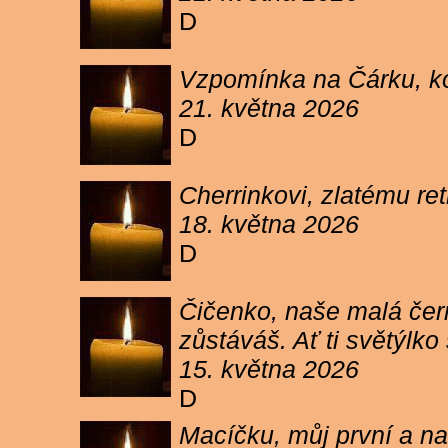
D
Vzpomínka na Čárku, koč
21. května 2026
D
Cherrinkovi, zlatému re
18. května 2026
D
Čičenko, naše malá čern
zůstáváš. Ať ti světýlk
15. května 2026
D
Macíčku, můj první a na