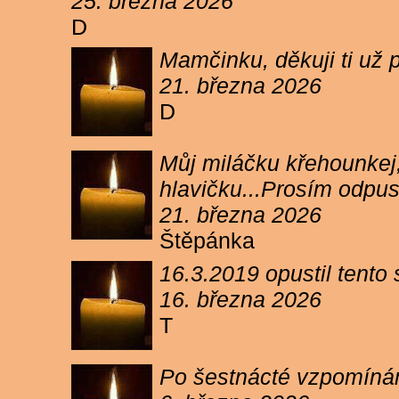
25. března 2026
D
Mamčinku, děkuji ti už p
21. března 2026
D
Můj miláčku křehounkej,
hlavičku...Prosím odpu
21. března 2026
Štěpánka
16.3.2019 opustil tento
16. března 2026
T
Po šestnácté vzpomínám