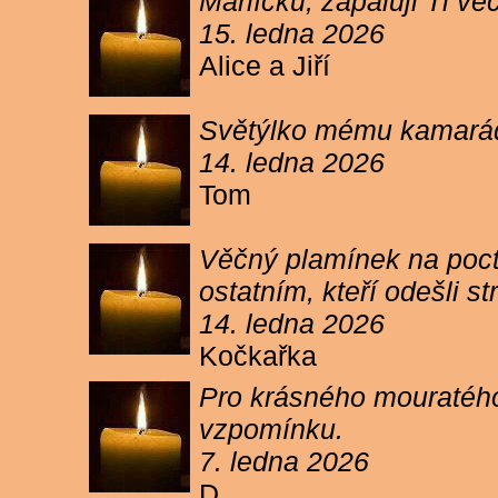
Márlíčku, zapaluji Ti 
15. ledna 2026
Alice a Jiří
Světýlko mému kamarád
14. ledna 2026
Tom
Věčný plamínek na poct
ostatním, kteří odešli 
14. ledna 2026
Kočkařka
Pro krásného mouratého
vzpomínku.
7. ledna 2026
D