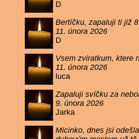
D
Bertíčku, zapaluji ti ji
11. února 2026
D
Vsem zviratkum, ktere 
11. února 2026
luca
Zapaluji svíčku za neb
9. února 2026
Jarka
Micinko, dnes jsi odešl