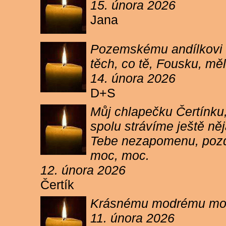
15. února 2026
Jana
Pozemskému andílkovi s
těch, co tě, Fousku, měli
14. února 2026
D+S
Můj chlapečku Čertínku,
spolu strávíme ještě ně
Tebe nezapomenu, pozdr
moc, moc.
12. února 2026
Čertík
Krásnému modrému moure
11. února 2026