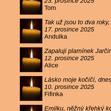
23. prosince 2025
Tom
Tak už jsou to dva roky,
17. prosince 2025
Andulka
Zapaluji plamínek Jarč
12. prosince 2025
Alice
Lásko moje kočičí, dnes 
10. prosince 2025
Fifinka
Emilku, něžný křehký ko