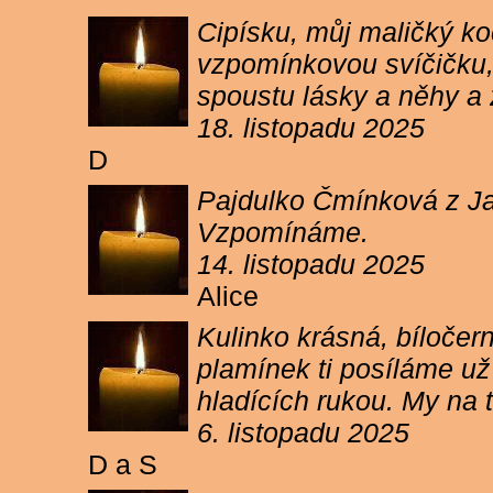
Cipísku, můj maličký koč
vzpomínkovou svíčičku, 
spoustu lásky a něhy a 
18. listopadu 2025
D
Pajdulko Čmínková z Jar
Vzpomínáme.
14. listopadu 2025
Alice
Kulinko krásná, bíločern
plamínek ti posíláme už 
hladících rukou. My n
6. listopadu 2025
D a S