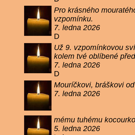
Pro krásného mouratého
vzpomínku.
7. ledna 2026
D
Už 9. vzpomínkovou sví
kolem tvé oblíbené pře
7. ledna 2026
D
Mouríčkovi, bráškovi od
7. ledna 2026
mému tuhému kocourkovi
5. ledna 2026