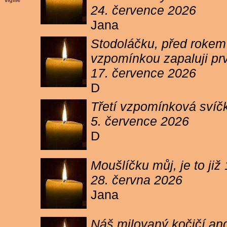
vigilie
24. července 2026
Jana
Stodoláčku, před rokem j
vzpomínkou zapaluji pr
17. července 2026
D
Třetí vzpomínková svíčk
5. července 2026
D
Moušlíčku můj, je to ji
28. června 2026
Jana
Náš milovaný kočičí and