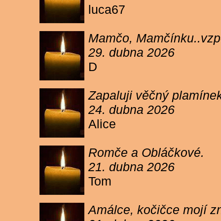
luca67
Mamčo, Mamčínku..vzpo
29. dubna 2026
D
Zapaluji věčný plamíne
24. dubna 2026
Alice
Romče a Obláčkové.
21. dubna 2026
Tom
Amálce, kočičce mojí z