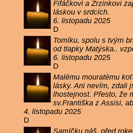
Fifáčkovi a Zrzinkovi z
láskou v srdcích.
6. listopadu 2025
D
Tomíku, spolu s tvým b
od tlapky Matýska.. vz
6. listopadu 2025
D
Malému mouratému koťát
lásky. Ani nevím, zdali 
lhostejnost. Přesto, že
sv.Františka z Assisi, a
4. listopadu 2025
D
Samíčku náš, před rokem