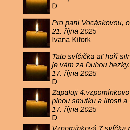
D
Pro paní Vocáskovou, od
21. října 2025
Ivana Kifork
Tato svíčička ať hoří s
je vám za Duhou hezky.
17. října 2025
D
Zapaluji 4.vzpomínkovou
plnou smutku a lítosti 
17. října 2025
D
Vzpomínková 7 svíčka p