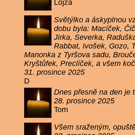
Lojza
Světýlko a áskyplnou v
dobu byla: Macíček, Či
Jirka, Severka, Raduška
Rabbat, Ivošek, Gozo, To
Manonka z Tyršova sadu, Brouček
Kryštůfek, Preclíček, a všem koč
31. prosince 2025
D
Dnes přesně na den je t
28. prosince 2025
Tom
Všem sraženým, opuště