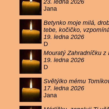
23. ledna 2026
Jana
Betynko moje milá, drob
tebe, kočičko, vzpomíná
19. ledna 2026
D
Mouratý Zahradníčku z 
19. ledna 2026
D
Světýlko mému Tomíkovi.
17. ledna 2026
Jana