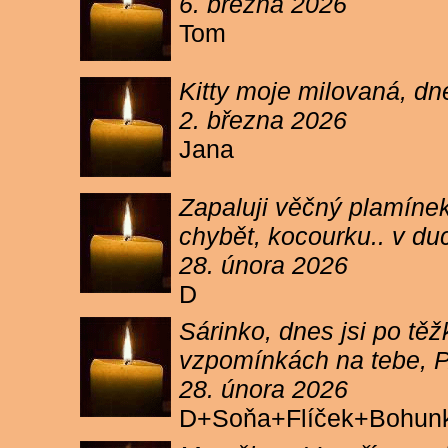
6. března 2026
Tom
Kitty moje milovaná, dn
2. března 2026
Jana
Zapaluji věčný plamínek
chybět, kocourku.. v du
28. února 2026
D
Sárinko, dnes jsi po těžk
vzpomínkách na tebe, PA
28. února 2026
D+Soňa+Flíček+Bohun