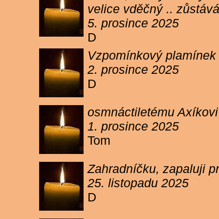
velice vděčný .. zůstáv
5. prosince 2025
D
Vzpomínkový plamínek sv
2. prosince 2025
D
osmnáctiletému Axíkov
1. prosince 2025
Tom
Zahradníčku, zapaluji p
25. listopadu 2025
D