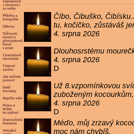
Zajímavosti
z domova i
ze světa
Číbo, Čibuško, Čibísku.
Příběhy a
fotografie
tu, kočičko, zůstáváš j
Zákony
4. srpna 2026
Stížnosti,
trestní a
přestupková
řízení
v praxi
Dlouhosrstému mourečko
Charitativní
4. srpna 2026
obchůdek
Tiskové
D
zprávy
Jak můžete
pomoci
Už 8.vzpomínkovou svíč
Další
kontakty
zuboženým kocourkům, kt
Napište nám
4. srpna 2026
Petice a
letáky
D
ke stažení
Doporučená
Méďo, můj zrzavý kocour
literatura
moc nám chybíš.
Virtuální