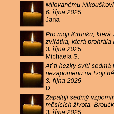
Milovanému Nikouškovi z
6. října 2025
Jana
Pro moji Kirunku, která
zvířátka, která prohrála
3. října 2025
Michaela S.
Ať ti hezky svítí sedmá
nezapomenu na tvoji ně
3. října 2025
D
Zapaluji sedmý vzpomínk
měsících života. Broučk
3. října 2025