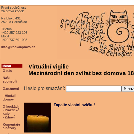
První společnost
za práva koček
Na Bluku 431
252 28 Černošice
Telefon
+420 257 923 106
Mobil
+420 737 601 008
info@kockaapravo.cz
Virtuální vigilie
Menu
O nás
Mezinárodní den zvířat bez domova 18
Naši
sponzoři
Heslo pro smazání:
Oznámení
- Hledají
domov
Zapalte vlastní svíčku!
O kočkách
- Praktické
rady
- Zdraví
Komentáře
a názory