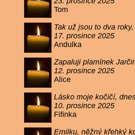
23. prosince 2025
Tom
Tak už jsou to dva roky,
17. prosince 2025
Andulka
Zapaluji plamínek Jarč
12. prosince 2025
Alice
Lásko moje kočičí, dnes 
10. prosince 2025
Fifinka
Emilku, něžný křehký ko