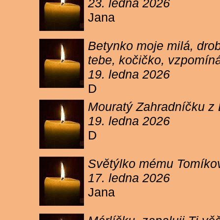
23. ledna 2026
Jana
Betynko moje milá, drob
tebe, kočičko, vzpomíná
19. ledna 2026
D
Mouratý Zahradníčku z 
19. ledna 2026
D
Světýlko mému Tomíkovi.
17. ledna 2026
Jana