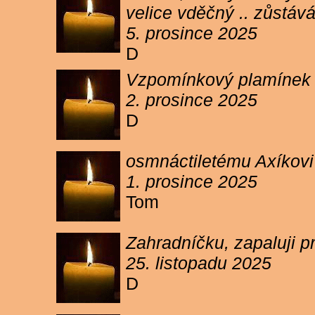
velice vděčný .. zůstáv
5. prosince 2025
D
Vzpomínkový plamínek sv
2. prosince 2025
D
osmnáctiletému Axíkov
1. prosince 2025
Tom
Zahradníčku, zapaluji p
25. listopadu 2025
D