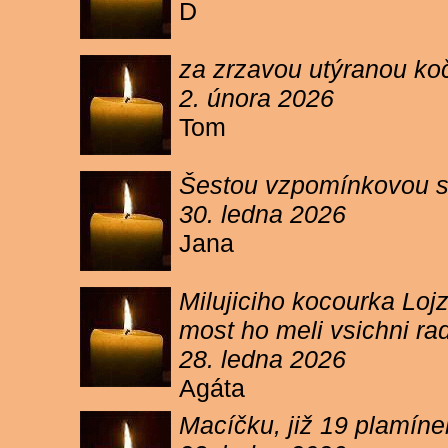
D
za zrzavou utýranou ko
2. února 2026
Tom
Šestou vzpomínkovou s
30. ledna 2026
Jana
Milujiciho kocourka Lojz
most ho meli vsichni ra
28. ledna 2026
Agáta
Macíčku, již 19 plamín