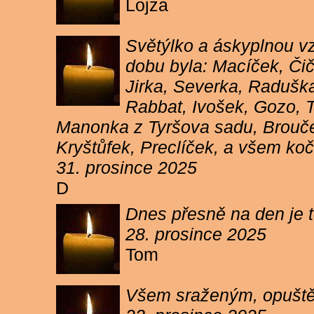
Lojza
Světýlko a áskyplnou v
dobu byla: Macíček, Či
Jirka, Severka, Raduška
Rabbat, Ivošek, Gozo, To
Manonka z Tyršova sadu, Brouček
Kryštůfek, Preclíček, a všem koč
31. prosince 2025
D
Dnes přesně na den je t
28. prosince 2025
Tom
Všem sraženým, opuště