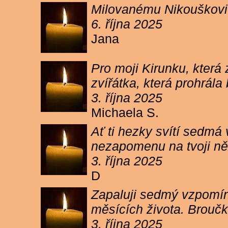
Milovanému Nikouškovi z
6. října 2025
Jana
Pro moji Kirunku, která
zvířátka, která prohrála
3. října 2025
Michaela S.
Ať ti hezky svítí sedmá
nezapomenu na tvoji ně
3. října 2025
D
Zapaluji sedmý vzpomínk
měsících života. Broučk
3. října 2025