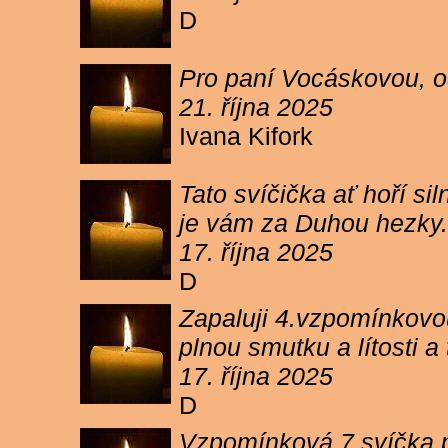
D
Pro paní Vocáskovou, od
21. října 2025
Ivana Kifork
Tato svíčička ať hoří s
je vám za Duhou hezky.
17. října 2025
D
Zapaluji 4.vzpomínkovou
plnou smutku a lítosti 
17. října 2025
D
Vzpomínková 7 svíčka p