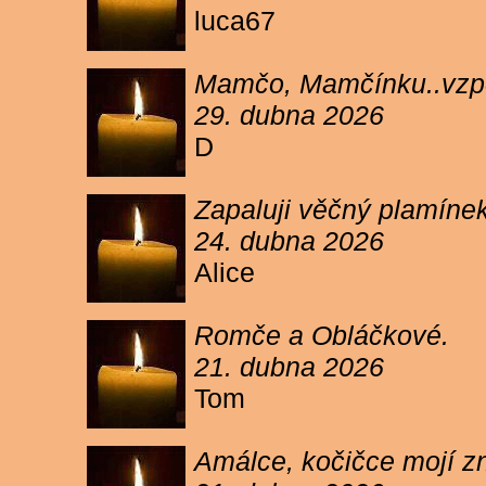
luca67
Mamčo, Mamčínku..vzpo
29. dubna 2026
D
Zapaluji věčný plamíne
24. dubna 2026
Alice
Romče a Obláčkové.
21. dubna 2026
Tom
Amálce, kočičce mojí z