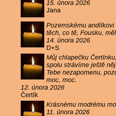
15. února 2026
Jana
Pozemskému andílkovi s
těch, co tě, Fousku, měli
14. února 2026
D+S
Můj chlapečku Čertínku,
spolu strávíme ještě ně
Tebe nezapomenu, pozdr
moc, moc.
12. února 2026
Čertík
Krásnému modrému moure
11. února 2026