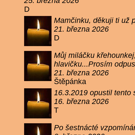
25. března 2026
D
Mamčinku, děkuji ti už p
21. března 2026
D
Můj miláčku křehounkej,
hlavičku...Prosím odpu
21. března 2026
Štěpánka
16.3.2019 opustil tento
16. března 2026
T
Po šestnácté vzpomínám