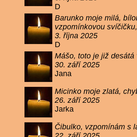
D
Barunko moje milá, bílo
vzpomínkovou svíčičku,
3. října 2025
D
Mášo, toto je již desátá
30. září 2025
Jana
Micinko moje zlatá, chy
26. září 2025
Jarka
Čibulko, vzpomínám s l
22. září 2025