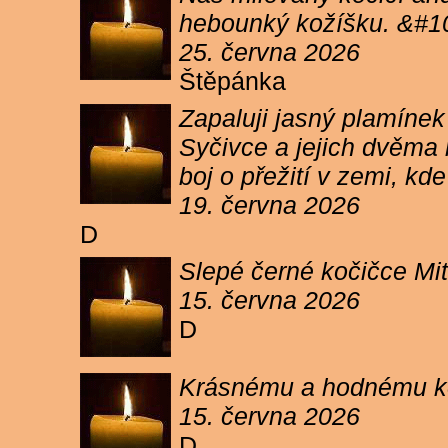
hebounký kožíšku. &#1
25. června 2026
Štěpánka
Zapaluji jasný plamíne
Syčivce a jejich dvěma 
boj o přežití v zemi, kd
19. června 2026
D
Slepé černé kočičce Mit
15. června 2026
D
Krásnému a hodnému koc
15. června 2026
D