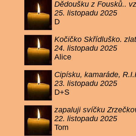
Dědoušku z Fousků.. v
25. listopadu 2025
D
Kočičko Skřídluško. zl
24. listopadu 2025
Alice
Cipísku, kamaráde, R.I
23. listopadu 2025
D+S
zapaluji svíčku Zrzečkov
22. listopadu 2025
Tom