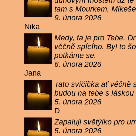
duhovým mostem už tě ne
tam s Mourkem, Mikešem 
9. února 2026
Nika
Medy, ta je pro Tebe. Dn
věčně spícího. Byl to šo
potkáme se.
6. února 2026
Jana
Tato svíčička ať věčně s
budou na tebe s láskou a
5. února 2026
D
Zapaluji světýlko pro um
5. února 2026