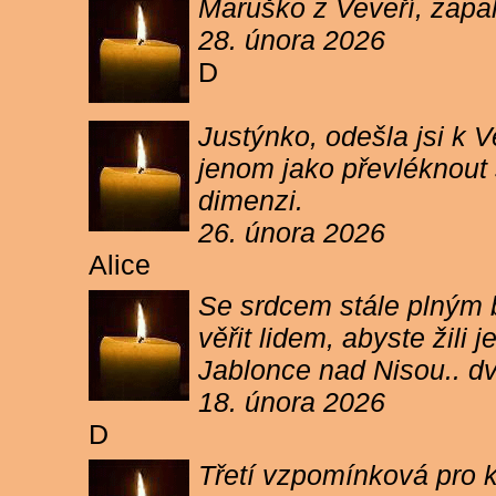
Maruško z Veveří, zapal
28. února 2026
D
Justýnko, odešla jsi k
jenom jako převléknout s
dimenzi.
26. února 2026
Alice
Se srdcem stále plným b
věřit lidem, abyste žil
Jablonce nad Nisou.. d
18. února 2026
D
Třetí vzpomínková pro k