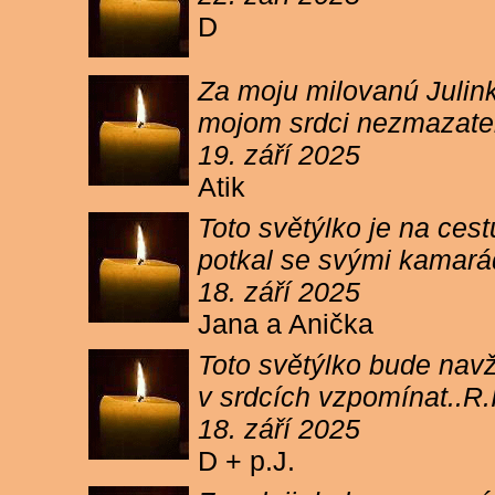
D
Za moju milovanú Julink
mojom srdci nezmazateľ
19. září 2025
Atik
Toto světýlko je na cest
potkal se svými kamará
18. září 2025
Jana a Anička
Toto světýlko bude navžd
v srdcích vzpomínat..R.I
18. září 2025
D + p.J.