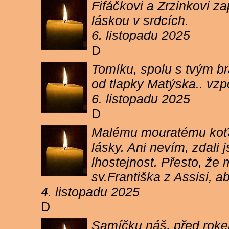
Fifáčkovi a Zrzinkovi z
láskou v srdcích.
6. listopadu 2025
D
Tomíku, spolu s tvým b
od tlapky Matýska.. vz
6. listopadu 2025
D
Malému mouratému koťát
lásky. Ani nevím, zdali 
lhostejnost. Přesto, že
sv.Františka z Assisi, a
4. listopadu 2025
D
Samíčku náš, před rokem