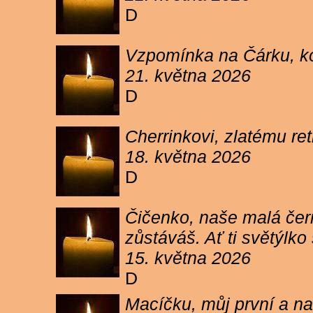
D
Vzpomínka na Čárku, koč
21. května 2026
D
Cherrinkovi, zlatému re
18. května 2026
D
Čičenko, naše malá čern
zůstáváš. Ať ti světýlk
15. května 2026
D
Macíčku, můj první a na