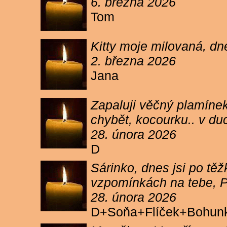
6. března 2026
Tom
Kitty moje milovaná, dn
2. března 2026
Jana
Zapaluji věčný plamínek
chybět, kocourku.. v du
28. února 2026
D
Sárinko, dnes jsi po těžk
vzpomínkách na tebe, PA
28. února 2026
D+Soňa+Flíček+Bohun