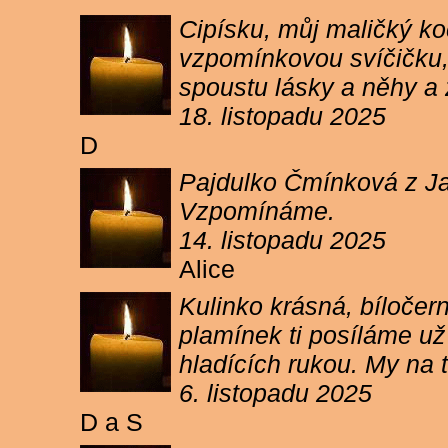
Cipísku, můj maličký koč
vzpomínkovou svíčičku, 
spoustu lásky a něhy a 
18. listopadu 2025
D
Pajdulko Čmínková z Jar
Vzpomínáme.
14. listopadu 2025
Alice
Kulinko krásná, bíločern
plamínek ti posíláme už 
hladících rukou. My n
6. listopadu 2025
D a S