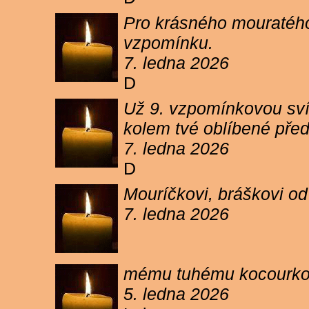
Pro krásného mouratého
vzpomínku.
7. ledna 2026
D
Už 9. vzpomínkovou sví
kolem tvé oblíbené pře
7. ledna 2026
D
Mouríčkovi, bráškovi od
7. ledna 2026
mému tuhému kocourkovi
5. ledna 2026