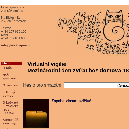
První společnost
za práva koček
Na Bluku 431
252 28 Černošice
Telefon
+420 257 923 106
Mobil
+420 737 601 008
info@kockaapravo.cz
Virtuální vigilie
Menu
O nás
Mezinárodní den zvířat bez domova 18
Naši
sponzoři
Heslo pro smazání:
Oznámení
- Hledají
domov
Zapalte vlastní svíčku!
O kočkách
- Praktické
rady
- Zdraví
Komentáře
a názory