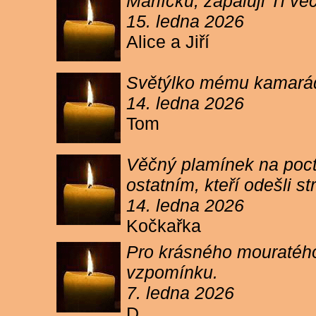
Márlíčku, zapaluji Ti 
15. ledna 2026
Alice a Jiří
Světýlko mému kamarád
14. ledna 2026
Tom
Věčný plamínek na poct
ostatním, kteří odešli 
14. ledna 2026
Kočkařka
Pro krásného mouratého
vzpomínku.
7. ledna 2026
D