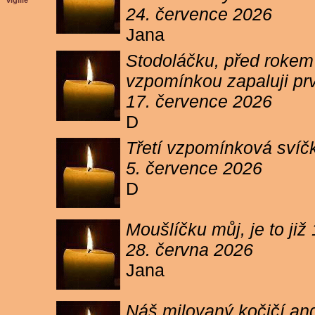
vigilie
24. července 2026
Jana
Stodoláčku, před rokem j
vzpomínkou zapaluji pr
17. července 2026
D
Třetí vzpomínková svíčk
5. července 2026
D
Moušlíčku můj, je to ji
28. června 2026
Jana
Náš milovaný kočičí and