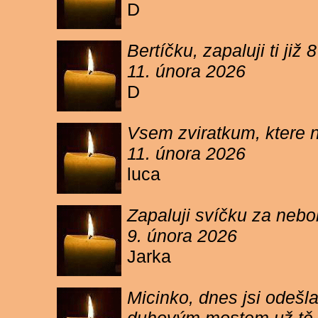
D
Bertíčku, zapaluji ti ji
11. února 2026
D
Vsem zviratkum, ktere 
11. února 2026
luca
Zapaluji svíčku za neb
9. února 2026
Jarka
Micinko, dnes jsi odešl