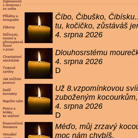
Zajímavosti
z domova i
ze světa
Číbo, Čibuško, Čibísku.
Příběhy a
fotografie
tu, kočičko, zůstáváš j
Zákony
4. srpna 2026
Stížnosti,
trestní a
přestupková
řízení
v praxi
Dlouhosrstému mourečko
Charitativní
4. srpna 2026
obchůdek
Tiskové
D
zprávy
Jak můžete
pomoci
Už 8.vzpomínkovou svíč
Další
kontakty
zuboženým kocourkům, kt
Napište nám
4. srpna 2026
Petice a
letáky
D
ke stažení
Doporučená
Méďo, můj zrzavý kocour
literatura
moc nám chybíš.
Virtuální