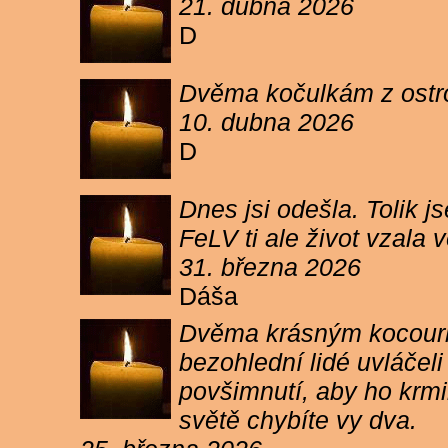
21. dubna 2026
D
Dvěma kočulkám z ostrov
10. dubna 2026
D
Dnes jsi odešla. Tolik j
FeLV ti ale život vzala
31. března 2026
Dáša
Dvěma krásným kocourkům
bezohlední lidé uvláčel
povšimnutí, aby ho krmi
světě chybíte vy dva.