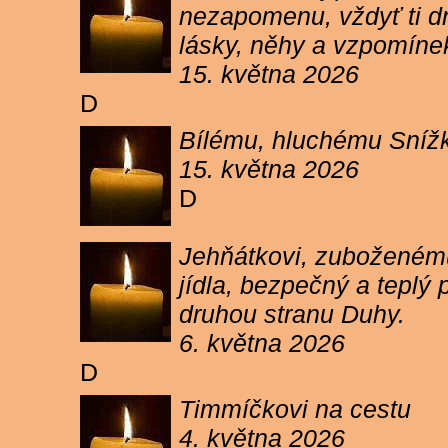
nezapomenu, vždyť ti dn
lásky, něhy a vzpomíne
15. května 2026
D
Bílému, hluchému Snížk
15. května 2026
D
Jehňátkovi, zuboženému
jídla, bezpečný a teplý
druhou stranu Duhy.
6. května 2026
D
Timmíčkovi na cestu
4. května 2026