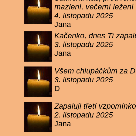
mazlení, večerní ležení 
4. listopadu 2025
Jana
Kačenko, dnes Ti zapalu
3. listopadu 2025
Jana
Všem chlupáčkům za Duh
3. listopadu 2025
D
Zapaluji třetí vzpomínk
2. listopadu 2025
Jana