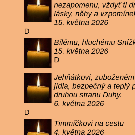
nezapomenu, vždyť ti dn
lásky, něhy a vzpomíne
15. května 2026
D
Bílému, hluchému Snížk
15. května 2026
D
Jehňátkovi, zuboženému
jídla, bezpečný a teplý
druhou stranu Duhy.
6. května 2026
D
Timmíčkovi na cestu
4. května 2026