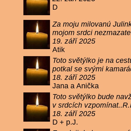
D
Za moju milovanú Julink
mojom srdci nezmazateľ
19. září 2025
Atik
Toto světýlko je na cest
potkal se svými kamará
18. září 2025
Jana a Anička
Toto světýlko bude navžd
v srdcích vzpomínat..R.I
18. září 2025
D + p.J.