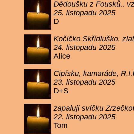
Dědoušku z Fousků.. v
25. listopadu 2025
D
Kočičko Skřídluško. zl
24. listopadu 2025
Alice
Cipísku, kamaráde, R.I
23. listopadu 2025
D+S
zapaluji svíčku Zrzečkov
22. listopadu 2025
Tom