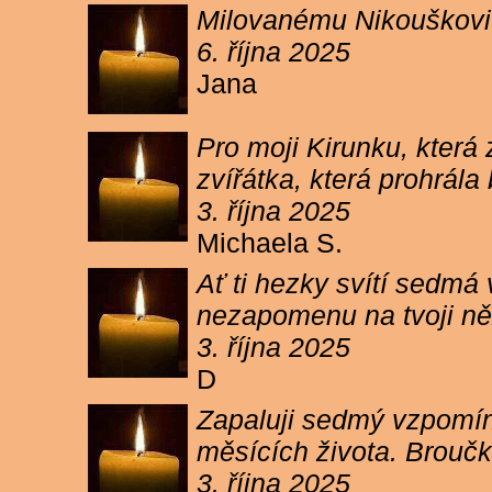
Milovanému Nikouškovi z
6. října 2025
Jana
Pro moji Kirunku, která
zvířátka, která prohrála
3. října 2025
Michaela S.
Ať ti hezky svítí sedmá
nezapomenu na tvoji ně
3. října 2025
D
Zapaluji sedmý vzpomínk
měsících života. Broučk
3. října 2025