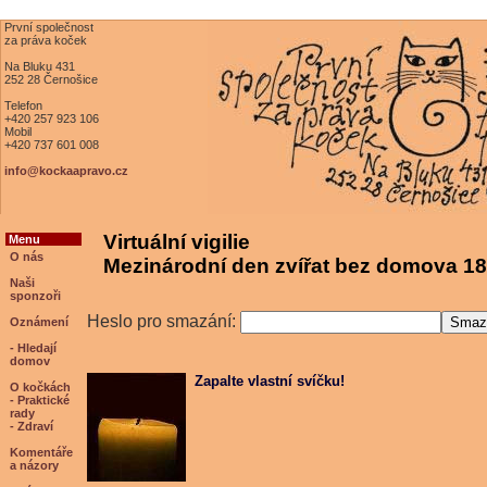
První společnost
za práva koček
Na Bluku 431
252 28 Černošice
Telefon
+420 257 923 106
Mobil
+420 737 601 008
info@kockaapravo.cz
Virtuální vigilie
Menu
O nás
Mezinárodní den zvířat bez domova 18
Naši
sponzoři
Heslo pro smazání:
Oznámení
- Hledají
domov
Zapalte vlastní svíčku!
O kočkách
- Praktické
rady
- Zdraví
Komentáře
a názory