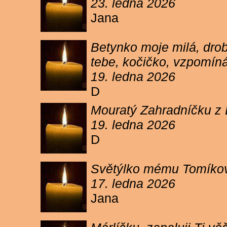
23. ledna 2026
Jana
Betynko moje milá, drob
tebe, kočičko, vzpomíná
19. ledna 2026
D
Mouratý Zahradníčku z 
19. ledna 2026
D
Světýlko mému Tomíkovi.
17. ledna 2026
Jana