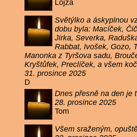
Lojza
Světýlko a áskyplnou v
dobu byla: Macíček, Či
Jirka, Severka, Raduška
Rabbat, Ivošek, Gozo, To
Manonka z Tyršova sadu, Brouček
Kryštůfek, Preclíček, a všem koč
31. prosince 2025
D
Dnes přesně na den je t
28. prosince 2025
Tom
Všem sraženým, opuště