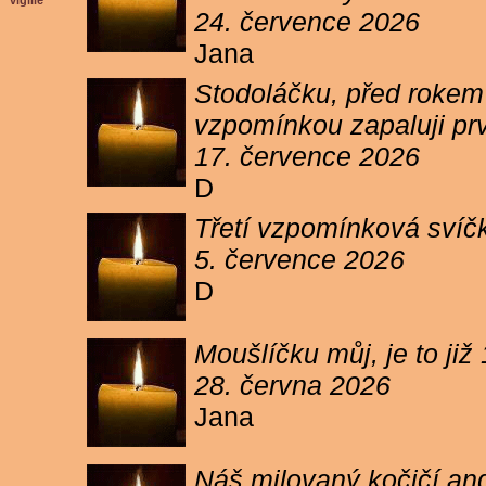
vigilie
24. července 2026
Jana
Stodoláčku, před rokem j
vzpomínkou zapaluji pr
17. července 2026
D
Třetí vzpomínková svíčk
5. července 2026
D
Moušlíčku můj, je to ji
28. června 2026
Jana
Náš milovaný kočičí and