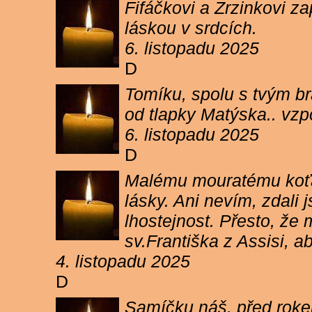
Fifáčkovi a Zrzinkovi z
láskou v srdcích.
6. listopadu 2025
D
Tomíku, spolu s tvým b
od tlapky Matýska.. vz
6. listopadu 2025
D
Malému mouratému koťát
lásky. Ani nevím, zdali 
lhostejnost. Přesto, že
sv.Františka z Assisi, a
4. listopadu 2025
D
Samíčku náš, před rokem