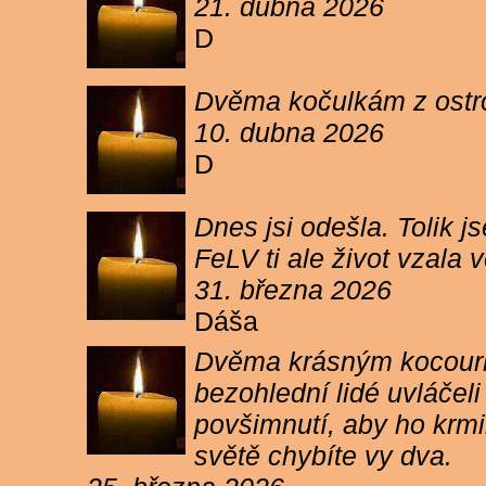
21. dubna 2026
D
Dvěma kočulkám z ostrov
10. dubna 2026
D
Dnes jsi odešla. Tolik j
FeLV ti ale život vzala
31. března 2026
Dáša
Dvěma krásným kocourkům
bezohlední lidé uvláčel
povšimnutí, aby ho krmi
světě chybíte vy dva.