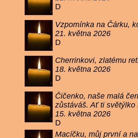
D
Vzpomínka na Čárku, koč
21. května 2026
D
Cherrinkovi, zlatému re
18. května 2026
D
Čičenko, naše malá čern
zůstáváš. Ať ti světýlk
15. května 2026
D
Macíčku, můj první a na