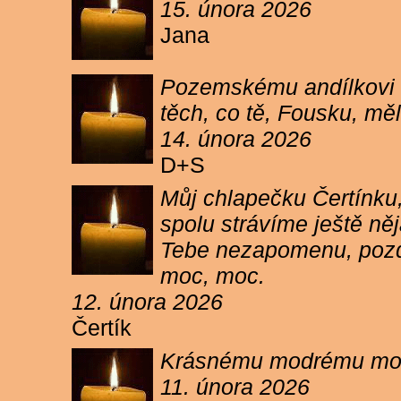
15. února 2026
Jana
Pozemskému andílkovi s
těch, co tě, Fousku, měli
14. února 2026
D+S
Můj chlapečku Čertínku,
spolu strávíme ještě ně
Tebe nezapomenu, pozdr
moc, moc.
12. února 2026
Čertík
Krásnému modrému moure
11. února 2026