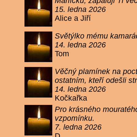
Márlíčku, zapaluji Ti 
15. ledna 2026
Alice a Jiří
Světýlko mému kamarád
14. ledna 2026
Tom
Věčný plamínek na poct
ostatním, kteří odešli 
14. ledna 2026
Kočkařka
Pro krásného mouratého
vzpomínku.
7. ledna 2026
D