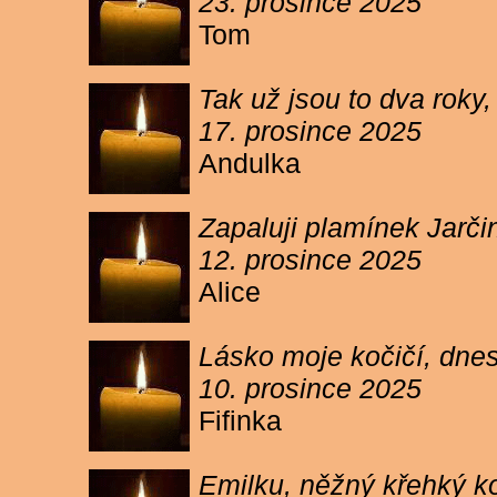
23. prosince 2025
Tom
Tak už jsou to dva roky,
17. prosince 2025
Andulka
Zapaluji plamínek Jarč
12. prosince 2025
Alice
Lásko moje kočičí, dnes 
10. prosince 2025
Fifinka
Emilku, něžný křehký ko