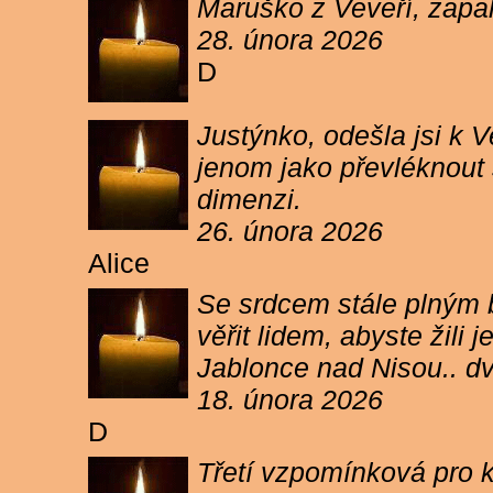
Maruško z Veveří, zapal
28. února 2026
D
Justýnko, odešla jsi k
jenom jako převléknout s
dimenzi.
26. února 2026
Alice
Se srdcem stále plným b
věřit lidem, abyste žil
Jablonce nad Nisou.. d
18. února 2026
D
Třetí vzpomínková pro k