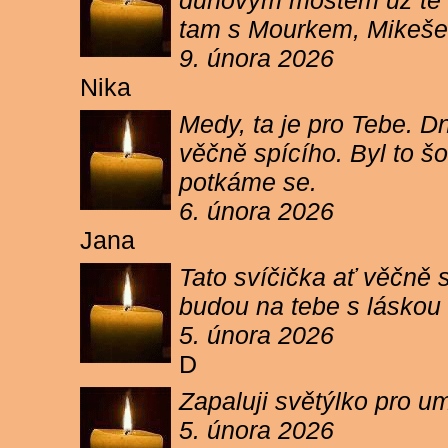
duhovým mostem už tě ne
tam s Mourkem, Mikešem 
9. února 2026
Nika
Medy, ta je pro Tebe. Dn
věčně spícího. Byl to šo
potkáme se.
6. února 2026
Jana
Tato svíčička ať věčně s
budou na tebe s láskou a
5. února 2026
D
Zapaluji světýlko pro um
5. února 2026