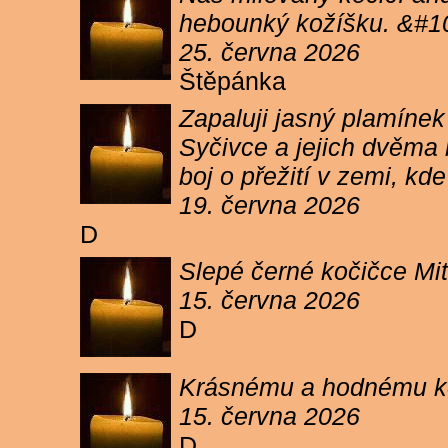
hebounký kožíšku. &#1
25. června 2026
Štěpánka
Zapaluji jasný plamíne
Syčivce a jejich dvěma 
boj o přežití v zemi, kd
19. června 2026
D
Slepé černé kočičce Mit
15. června 2026
D
Krásnému a hodnému koc
15. června 2026
D