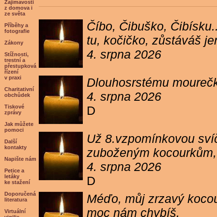
Zajímavosti
z domova i
ze světa
Číbo, Čibuško, Čibísku.
Příběhy a
fotografie
tu, kočičko, zůstáváš j
Zákony
4. srpna 2026
Stížnosti,
trestní a
přestupková
řízení
v praxi
Dlouhosrstému mourečko
Charitativní
4. srpna 2026
obchůdek
Tiskové
D
zprávy
Jak můžete
pomoci
Už 8.vzpomínkovou svíč
Další
kontakty
zuboženým kocourkům, kt
Napište nám
4. srpna 2026
Petice a
letáky
D
ke stažení
Doporučená
Méďo, můj zrzavý kocour
literatura
moc nám chybíš.
Virtuální