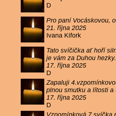
D
Pro paní Vocáskovou, od
21. října 2025
Ivana Kifork
Tato svíčička ať hoří s
je vám za Duhou hezky.
17. října 2025
D
Zapaluji 4.vzpomínkovou
plnou smutku a lítosti 
17. října 2025
D
Vzpomínková 7 svíčka p