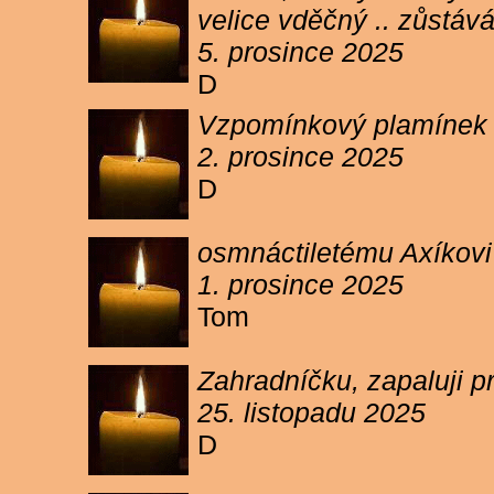
velice vděčný .. zůstáv
5. prosince 2025
D
Vzpomínkový plamínek sv
2. prosince 2025
D
osmnáctiletému Axíkov
1. prosince 2025
Tom
Zahradníčku, zapaluji p
25. listopadu 2025
D