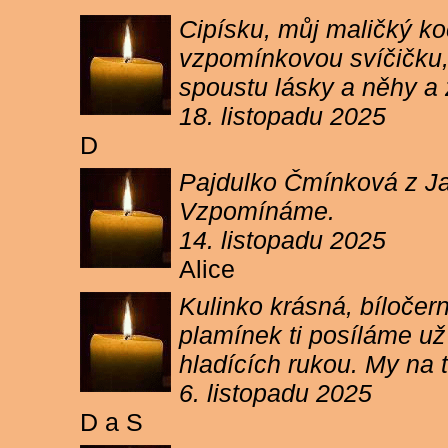
Cipísku, můj maličký koč
vzpomínkovou svíčičku, 
spoustu lásky a něhy a 
18. listopadu 2025
D
Pajdulko Čmínková z Jar
Vzpomínáme.
14. listopadu 2025
Alice
Kulinko krásná, bíločern
plamínek ti posíláme už 
hladících rukou. My n
6. listopadu 2025
D a S