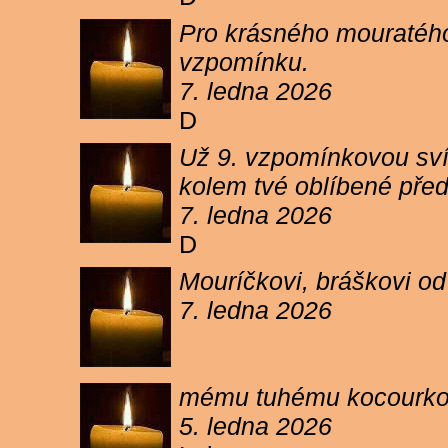
Pro krásného mouratého
vzpomínku.
7. ledna 2026
D
Už 9. vzpomínkovou sví
kolem tvé oblíbené pře
7. ledna 2026
D
Mouríčkovi, bráškovi od
7. ledna 2026
mému tuhému kocourkovi
5. ledna 2026