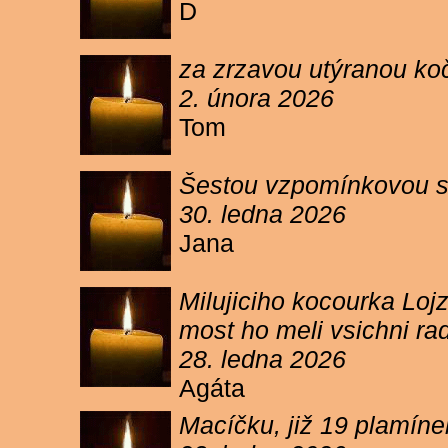
D
za zrzavou utýranou ko
2. února 2026
Tom
Šestou vzpomínkovou s
30. ledna 2026
Jana
Milujiciho kocourka Lojz
most ho meli vsichni ra
28. ledna 2026
Agáta
Macíčku, již 19 plamín