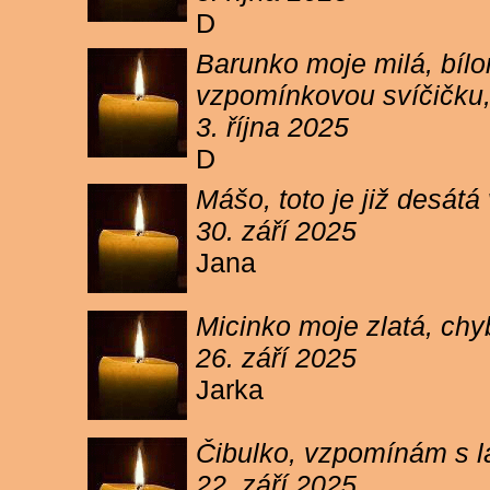
D
Barunko moje milá, bílo
vzpomínkovou svíčičku,
3. října 2025
D
Mášo, toto je již desátá
30. září 2025
Jana
Micinko moje zlatá, chy
26. září 2025
Jarka
Čibulko, vzpomínám s l
22. září 2025