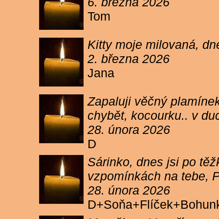
6. března 2026
Tom
Kitty moje milovaná, dn
2. března 2026
Jana
Zapaluji věčný plamínek
chybět, kocourku.. v du
28. února 2026
D
Sárinko, dnes jsi po těžk
vzpomínkách na tebe, PA
28. února 2026
D+Soňa+Flíček+Bohun