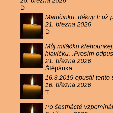
25. března 2026
D
Mamčinku, děkuji ti už p
21. března 2026
D
Můj miláčku křehounkej,
hlavičku...Prosím odpu
21. března 2026
Štěpánka
16.3.2019 opustil tento
16. března 2026
T
Po šestnácté vzpomínám