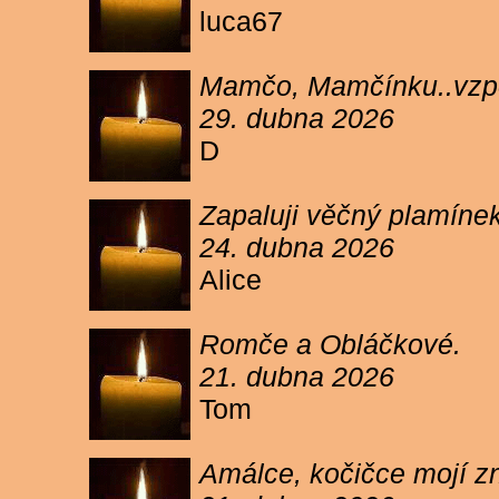
luca67
Mamčo, Mamčínku..vzpo
29. dubna 2026
D
Zapaluji věčný plamíne
24. dubna 2026
Alice
Romče a Obláčkové.
21. dubna 2026
Tom
Amálce, kočičce mojí z