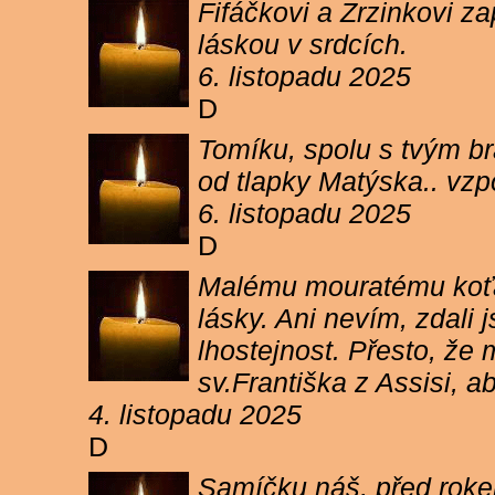
Fifáčkovi a Zrzinkovi z
láskou v srdcích.
6. listopadu 2025
D
Tomíku, spolu s tvým b
od tlapky Matýska.. vz
6. listopadu 2025
D
Malému mouratému koťát
lásky. Ani nevím, zdali 
lhostejnost. Přesto, že
sv.Františka z Assisi, a
4. listopadu 2025
D
Samíčku náš, před rokem