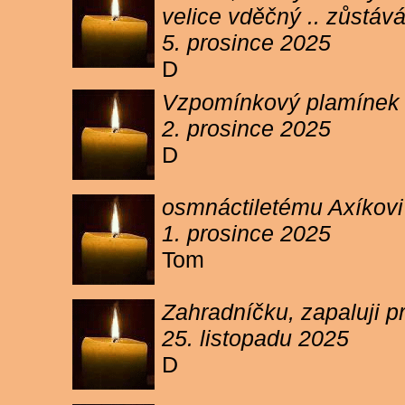
velice vděčný .. zůstáv
5. prosince 2025
D
Vzpomínkový plamínek sv
2. prosince 2025
D
osmnáctiletému Axíkov
1. prosince 2025
Tom
Zahradníčku, zapaluji p
25. listopadu 2025
D