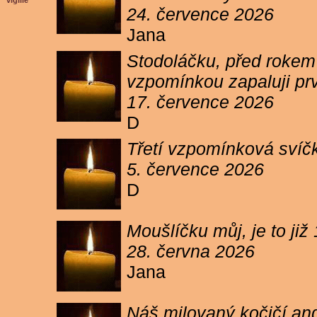
vigilie
24. července 2026
Jana
Stodoláčku, před rokem j
vzpomínkou zapaluji pr
17. července 2026
D
Třetí vzpomínková svíčk
5. července 2026
D
Moušlíčku můj, je to ji
28. června 2026
Jana
Náš milovaný kočičí and