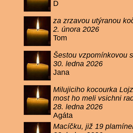
D
za zrzavou utýranou ko
2. února 2026
Tom
Šestou vzpomínkovou s
30. ledna 2026
Jana
Milujiciho kocourka Lojz
most ho meli vsichni ra
28. ledna 2026
Agáta
Macíčku, již 19 plamín