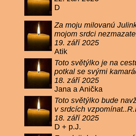
D
Za moju milovanú Julink
mojom srdci nezmazateľ
19. září 2025
Atik
Toto světýlko je na cest
potkal se svými kamará
18. září 2025
Jana a Anička
Toto světýlko bude navžd
v srdcích vzpomínat..R.I
18. září 2025
D + p.J.