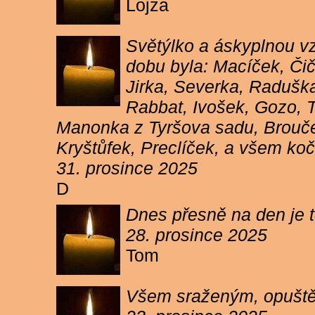
Lojza
Světýlko a áskyplnou v
dobu byla: Macíček, Či
Jirka, Severka, Raduška
Rabbat, Ivošek, Gozo, To
Manonka z Tyršova sadu, Brouček
Kryštůfek, Preclíček, a všem koč
31. prosince 2025
D
Dnes přesně na den je t
28. prosince 2025
Tom
Všem sraženým, opuště