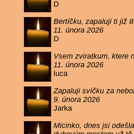
D
Bertíčku, zapaluji ti ji
11. února 2026
D
Vsem zviratkum, ktere 
11. února 2026
luca
Zapaluji svíčku za neb
9. února 2026
Jarka
Micinko, dnes jsi odešl