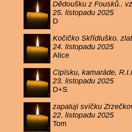
Dědoušku z Fousků.. v
25. listopadu 2025
D
Kočičko Skřídluško. zl
24. listopadu 2025
Alice
Cipísku, kamaráde, R.I
23. listopadu 2025
D+S
zapaluji svíčku Zrzečkov
22. listopadu 2025
Tom