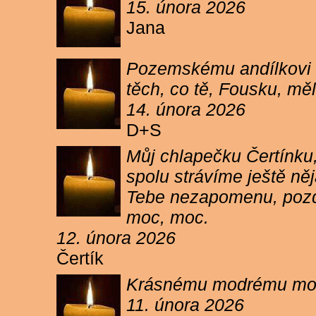
15. února 2026
Jana
Pozemskému andílkovi s
těch, co tě, Fousku, měli
14. února 2026
D+S
Můj chlapečku Čertínku,
spolu strávíme ještě ně
Tebe nezapomenu, pozdr
moc, moc.
12. února 2026
Čertík
Krásnému modrému moure
11. února 2026