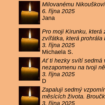
Milovanému Nikouškovi z
6. října 2025
Jana
Pro moji Kirunku, která
zvířátka, která prohrála
3. října 2025
Michaela S.
Ať ti hezky svítí sedmá
nezapomenu na tvoji ně
3. října 2025
D
Zapaluji sedmý vzpomínk
měsících života. Broučk
3. října 2025