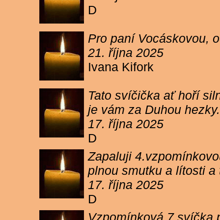
D
Pro paní Vocáskovou, od
21. října 2025
Ivana Kifork
Tato svíčička ať hoří s
je vám za Duhou hezky.
17. října 2025
D
Zapaluji 4.vzpomínkovou
plnou smutku a lítosti 
17. října 2025
D
Vzpomínková 7 svíčka p