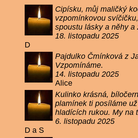
Cipísku, můj maličký koč
vzpomínkovou svíčičku, 
spoustu lásky a něhy a 
18. listopadu 2025
D
Pajdulko Čmínková z Jar
Vzpomínáme.
14. listopadu 2025
Alice
Kulinko krásná, bíločern
plamínek ti posíláme už 
hladících rukou. My n
6. listopadu 2025
D a S