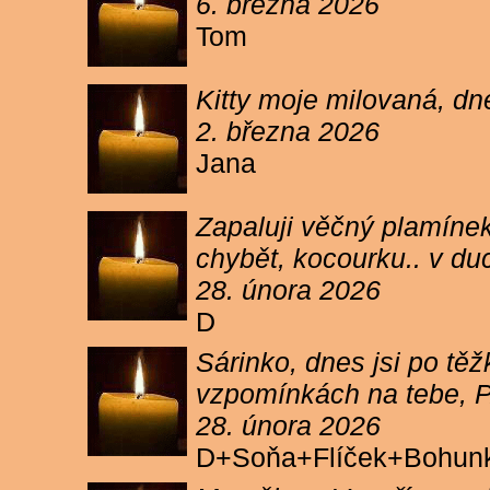
6. března 2026
Tom
Kitty moje milovaná, dn
2. března 2026
Jana
Zapaluji věčný plamínek
chybět, kocourku.. v du
28. února 2026
D
Sárinko, dnes jsi po těžk
vzpomínkách na tebe, PA
28. února 2026
D+Soňa+Flíček+Bohun