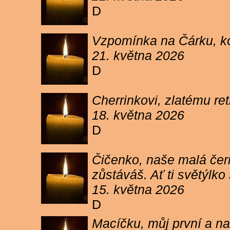
D
Vzpomínka na Čárku, koč
21. května 2026
D
Cherrinkovi, zlatému re
18. května 2026
D
Čičenko, naše malá čern
zůstáváš. Ať ti světýlk
15. května 2026
D
Macíčku, můj první a na