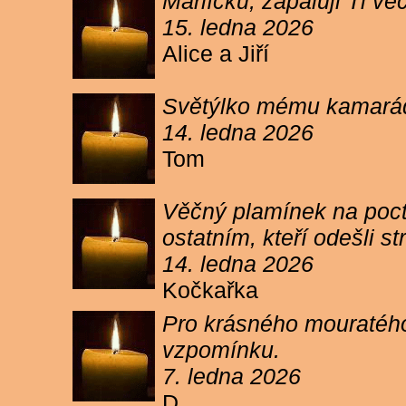
Márlíčku, zapaluji Ti 
15. ledna 2026
Alice a Jiří
Světýlko mému kamarád
14. ledna 2026
Tom
Věčný plamínek na poct
ostatním, kteří odešli 
14. ledna 2026
Kočkařka
Pro krásného mouratého
vzpomínku.
7. ledna 2026
D