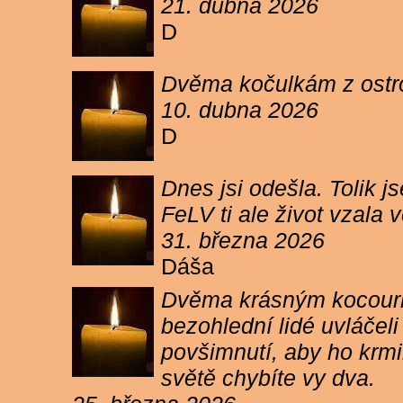
21. dubna 2026
D
Dvěma kočulkám z ostrov
10. dubna 2026
D
Dnes jsi odešla. Tolik j
FeLV ti ale život vzala
31. března 2026
Dáša
Dvěma krásným kocourkům
bezohlední lidé uvláčel
povšimnutí, aby ho krmi
světě chybíte vy dva.