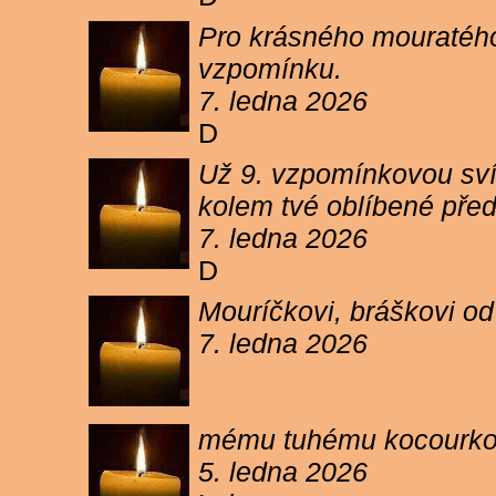
Pro krásného mouratého
vzpomínku.
7. ledna 2026
D
Už 9. vzpomínkovou sví
kolem tvé oblíbené pře
7. ledna 2026
D
Mouríčkovi, bráškovi od
7. ledna 2026
mému tuhému kocourkovi
5. ledna 2026