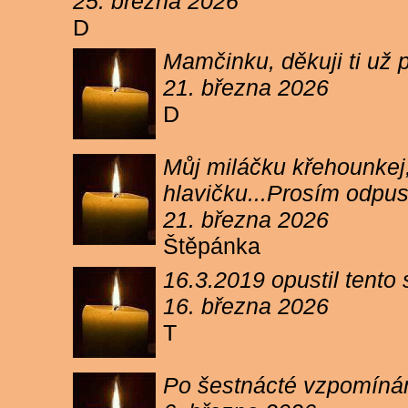
25. března 2026
D
Mamčinku, děkuji ti už p
21. března 2026
D
Můj miláčku křehounkej,
hlavičku...Prosím odpu
21. března 2026
Štěpánka
16.3.2019 opustil tento
16. března 2026
T
Po šestnácté vzpomínám