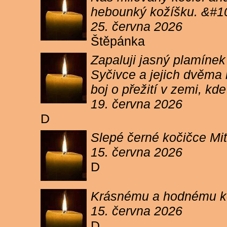
hebounký kožíšku. &#1
25. června 2026
Štěpánka
Zapaluji jasný plamíne
Syčivce a jejich dvěma 
boj o přežití v zemi, kd
19. června 2026
D
Slepé černé kočičce Mit
15. června 2026
D
Krásnému a hodnému koc
15. června 2026
D