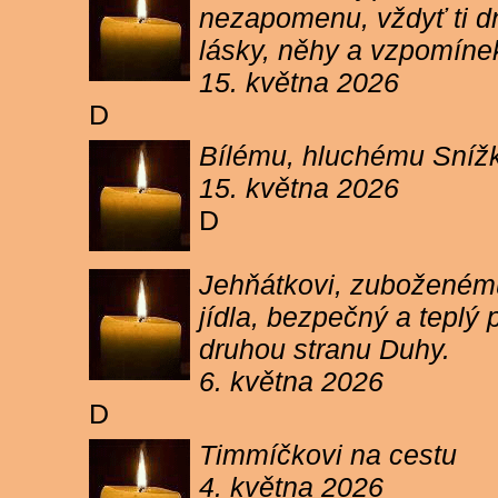
nezapomenu, vždyť ti dn
lásky, něhy a vzpomíne
15. května 2026
D
Bílému, hluchému Snížk
15. května 2026
D
Jehňátkovi, zuboženému
jídla, bezpečný a teplý
druhou stranu Duhy.
6. května 2026
D
Timmíčkovi na cestu
4. května 2026