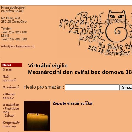
První společnost
za práva koček
Na Bluku 431
252 28 Černošice
Telefon
+420 257 923 106
Mobil
+420 737 601 008
info@kockaapravo.cz
Virtuální vigilie
Menu
O nás
Mezinárodní den zvířat bez domova 18
Naši
sponzoři
Heslo pro smazání:
Oznámení
- Hledají
domov
Zapalte vlastní svíčku!
O kočkách
- Praktické
rady
- Zdraví
Komentáře
a názory