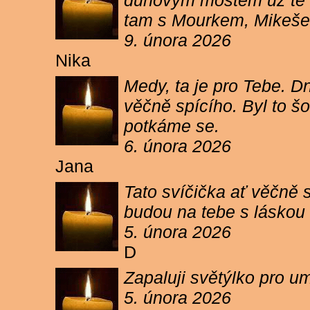
duhovým mostem už tě ne
tam s Mourkem, Mikešem 
9. února 2026
Nika
Medy, ta je pro Tebe. Dn
věčně spícího. Byl to šo
potkáme se.
6. února 2026
Jana
Tato svíčička ať věčně s
budou na tebe s láskou a
5. února 2026
D
Zapaluji světýlko pro um
5. února 2026