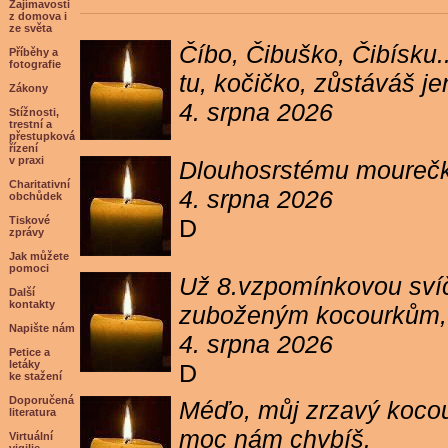
Zajímavosti
z domova i
ze světa
Číbo, Čibuško, Čibísku.
Příběhy a
fotografie
tu, kočičko, zůstáváš j
Zákony
4. srpna 2026
Stížnosti,
trestní a
přestupková
řízení
v praxi
Dlouhosrstému mourečko
Charitativní
4. srpna 2026
obchůdek
Tiskové
D
zprávy
Jak můžete
pomoci
Už 8.vzpomínkovou svíč
Další
kontakty
zuboženým kocourkům, kt
Napište nám
4. srpna 2026
Petice a
letáky
D
ke stažení
Doporučená
Méďo, můj zrzavý kocour
literatura
moc nám chybíš.
Virtuální