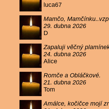
luca67
Mamčo, Mamčínku..vzpo
29. dubna 2026
D
Zapaluji věčný plamíne
24. dubna 2026
Alice
Romče a Obláčkové.
21. dubna 2026
Tom
Amálce, kočičce mojí z