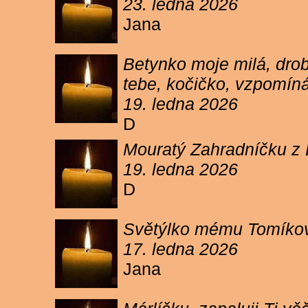
23. ledna 2026
Jana
Betynko moje milá, drob
tebe, kočičko, vzpomíná
19. ledna 2026
D
Mouratý Zahradníčku z 
19. ledna 2026
D
Světýlko mému Tomíkovi.
17. ledna 2026
Jana