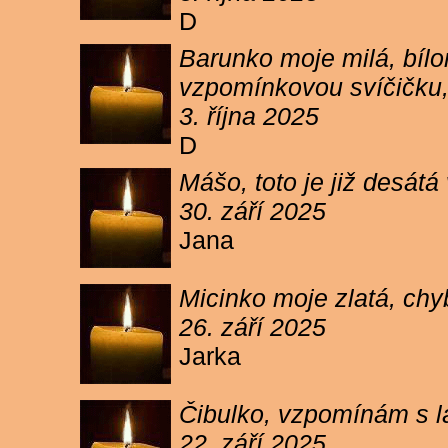
D
Barunko moje milá, bílo
vzpomínkovou svíčičku,
3. října 2025
D
Mášo, toto je již desátá
30. září 2025
Jana
Micinko moje zlatá, chy
26. září 2025
Jarka
Čibulko, vzpomínám s l
22. září 2025