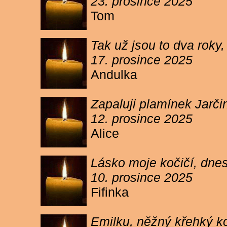
23. prosince 2025
Tom
Tak už jsou to dva roky,
17. prosince 2025
Andulka
Zapaluji plamínek Jarč
12. prosince 2025
Alice
Lásko moje kočičí, dnes 
10. prosince 2025
Fifinka
Emilku, něžný křehký ko