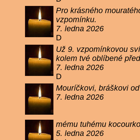
Pro krásného mouratého
vzpomínku.
7. ledna 2026
D
Už 9. vzpomínkovou sví
kolem tvé oblíbené pře
7. ledna 2026
D
Mouríčkovi, bráškovi od
7. ledna 2026
mému tuhému kocourkovi
5. ledna 2026