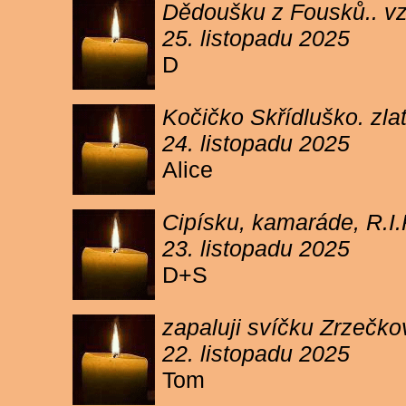
Dědoušku z Fousků.. v
25. listopadu 2025
D
Kočičko Skřídluško. zl
24. listopadu 2025
Alice
Cipísku, kamaráde, R.I
23. listopadu 2025
D+S
zapaluji svíčku Zrzečkov
22. listopadu 2025
Tom