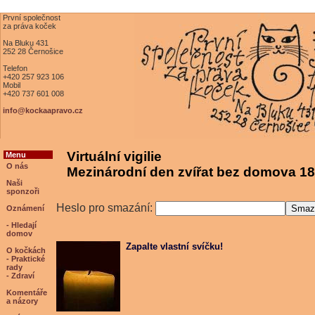
První společnost
za práva koček
Na Bluku 431
252 28 Černošice
Telefon
+420 257 923 106
Mobil
+420 737 601 008
info@kockaapravo.cz
Virtuální vigilie
Menu
O nás
Mezinárodní den zvířat bez domova 18
Naši
sponzoři
Heslo pro smazání:
Oznámení
- Hledají
domov
Zapalte vlastní svíčku!
O kočkách
- Praktické
rady
- Zdraví
Komentáře
a názory