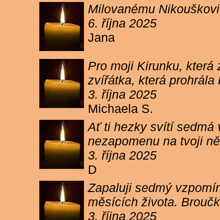
Milovanému Nikouškovi z
6. října 2025
Jana
Pro moji Kirunku, která
zvířátka, která prohrála
3. října 2025
Michaela S.
Ať ti hezky svítí sedmá
nezapomenu na tvoji ně
3. října 2025
D
Zapaluji sedmý vzpomínk
měsících života. Broučk
3. října 2025