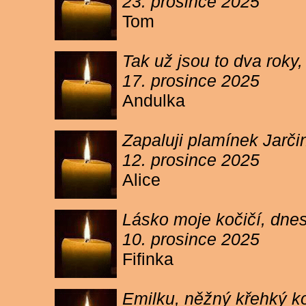
23. prosince 2025
Tom
Tak už jsou to dva roky,
17. prosince 2025
Andulka
Zapaluji plamínek Jarč
12. prosince 2025
Alice
Lásko moje kočičí, dnes 
10. prosince 2025
Fifinka
Emilku, něžný křehký ko