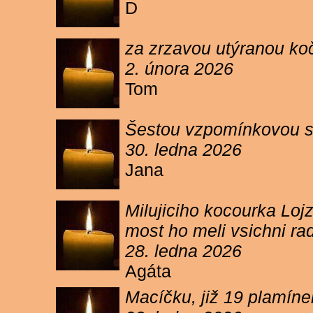
D
za zrzavou utýranou ko
2. února 2026
Tom
Šestou vzpomínkovou s
30. ledna 2026
Jana
Milujiciho kocourka Lojz
most ho meli vsichni ra
28. ledna 2026
Agáta
Macíčku, již 19 plamín