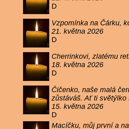
D
Vzpomínka na Čárku, koč
21. května 2026
D
Cherrinkovi, zlatému re
18. května 2026
D
Čičenko, naše malá čern
zůstáváš. Ať ti světýlk
15. května 2026
D
Macíčku, můj první a na