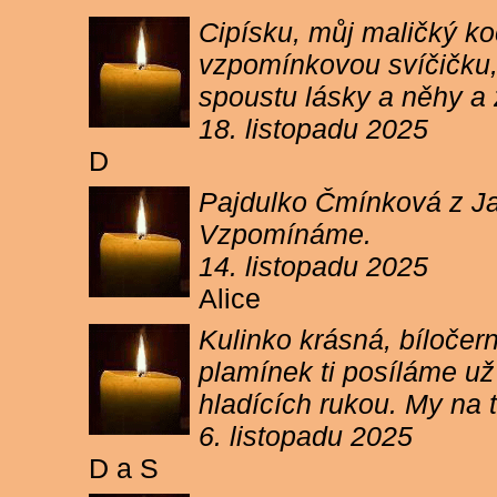
Cipísku, můj maličký koč
vzpomínkovou svíčičku, 
spoustu lásky a něhy a 
18. listopadu 2025
D
Pajdulko Čmínková z Jar
Vzpomínáme.
14. listopadu 2025
Alice
Kulinko krásná, bíločern
plamínek ti posíláme už 
hladících rukou. My n
6. listopadu 2025
D a S