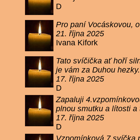
D
Pro paní Vocáskovou, od
21. října 2025
Ivana Kifork
Tato svíčička ať hoří s
je vám za Duhou hezky.
17. října 2025
D
Zapaluji 4.vzpomínkovou
plnou smutku a lítosti 
17. října 2025
D
Vzpomínková 7 svíčka p