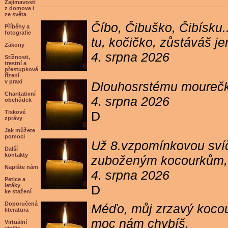
Zajímavosti
z domova i
ze světa
Číbo, Čibuško, Čibísku.
Příběhy a
fotografie
tu, kočičko, zůstáváš j
Zákony
4. srpna 2026
Stížnosti,
trestní a
přestupková
řízení
v praxi
Dlouhosrstému mourečko
Charitativní
4. srpna 2026
obchůdek
Tiskové
D
zprávy
Jak můžete
pomoci
Už 8.vzpomínkovou svíč
Další
kontakty
zuboženým kocourkům, kt
Napište nám
4. srpna 2026
Petice a
letáky
D
ke stažení
Doporučená
Méďo, můj zrzavý kocour
literatura
moc nám chybíš.
Virtuální