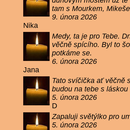
duhovým mostem už tě ne
tam s Mourkem, Mikešem 
9. února 2026
Nika
Medy, ta je pro Tebe. Dn
věčně spícího. Byl to šo
potkáme se.
6. února 2026
Jana
Tato svíčička ať věčně s
budou na tebe s láskou a
5. února 2026
D
Zapaluji světýlko pro um
5. února 2026