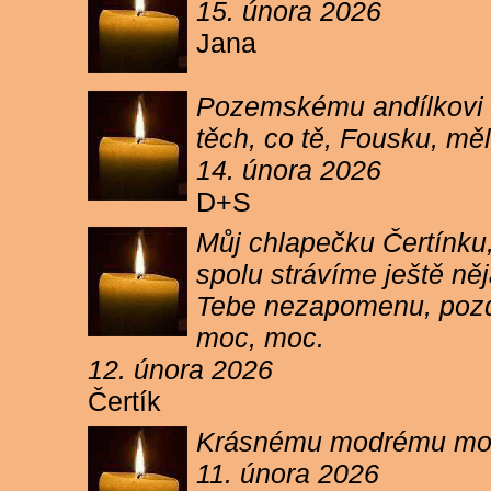
15. února 2026
Jana
Pozemskému andílkovi s
těch, co tě, Fousku, měli
14. února 2026
D+S
Můj chlapečku Čertínku,
spolu strávíme ještě ně
Tebe nezapomenu, pozdr
moc, moc.
12. února 2026
Čertík
Krásnému modrému moure
11. února 2026