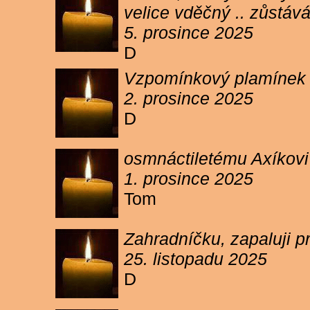
velice vděčný .. zůstáv
5. prosince 2025
D
Vzpomínkový plamínek sv
2. prosince 2025
D
osmnáctiletému Axíkov
1. prosince 2025
Tom
Zahradníčku, zapaluji p
25. listopadu 2025
D