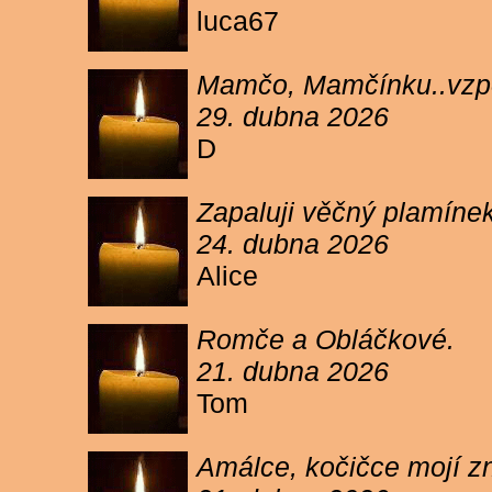
luca67
Mamčo, Mamčínku..vzpo
29. dubna 2026
D
Zapaluji věčný plamíne
24. dubna 2026
Alice
Romče a Obláčkové.
21. dubna 2026
Tom
Amálce, kočičce mojí z