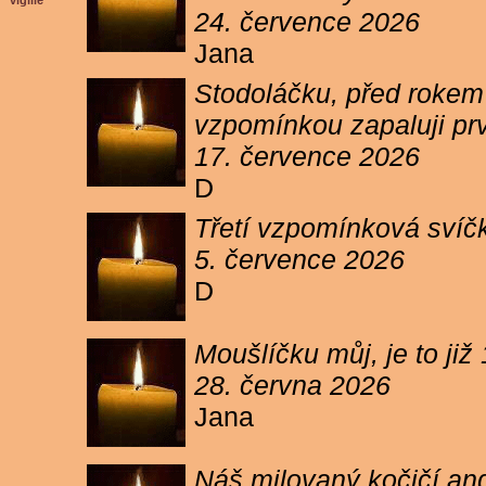
vigilie
24. července 2026
Jana
Stodoláčku, před rokem j
vzpomínkou zapaluji pr
17. července 2026
D
Třetí vzpomínková svíčk
5. července 2026
D
Moušlíčku můj, je to ji
28. června 2026
Jana
Náš milovaný kočičí and