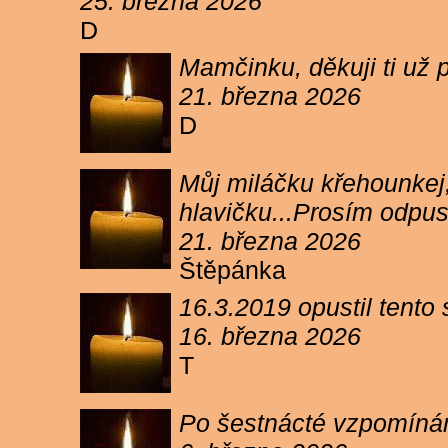
25. března 2026
D
Mamčinku, děkuji ti už p
21. března 2026
D
Můj miláčku křehounkej,
hlavičku...Prosím odpu
21. března 2026
Štěpánka
16.3.2019 opustil tento
16. března 2026
T
Po šestnácté vzpomínám