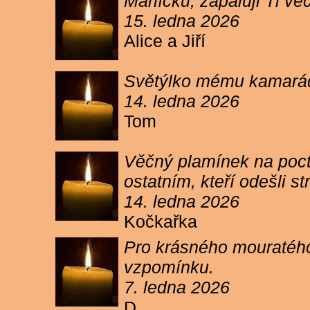
Márlíčku, zapaluji Ti 
15. ledna 2026
Alice a Jiří
Světýlko mému kamarád
14. ledna 2026
Tom
Věčný plamínek na poct
ostatním, kteří odešli 
14. ledna 2026
Kočkařka
Pro krásného mouratého
vzpomínku.
7. ledna 2026
D