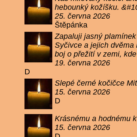
hebounký kožíšku. &#1
25. června 2026
Štěpánka
Zapaluji jasný plamíne
Syčivce a jejich dvěma 
boj o přežití v zemi, kd
19. června 2026
D
Slepé černé kočičce Mit
15. června 2026
D
Krásnému a hodnému koc
15. června 2026
D