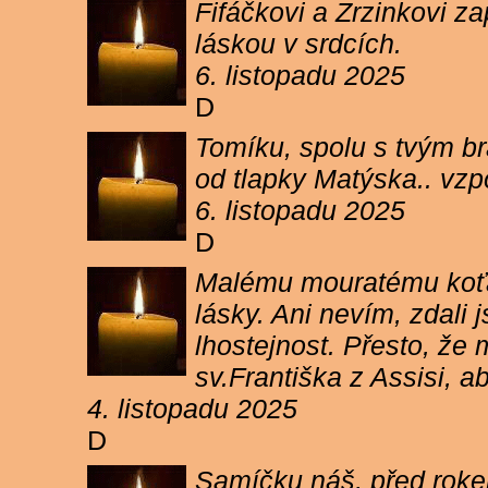
Fifáčkovi a Zrzinkovi z
láskou v srdcích.
6. listopadu 2025
D
Tomíku, spolu s tvým b
od tlapky Matýska.. vz
6. listopadu 2025
D
Malému mouratému koťát
lásky. Ani nevím, zdali 
lhostejnost. Přesto, že
sv.Františka z Assisi, a
4. listopadu 2025
D
Samíčku náš, před rokem