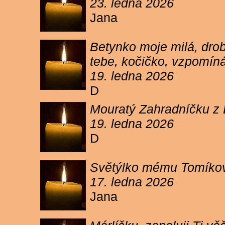
23. ledna 2026
Jana
Betynko moje milá, drob
tebe, kočičko, vzpomíná
19. ledna 2026
D
Mouratý Zahradníčku z 
19. ledna 2026
D
Světýlko mému Tomíkovi.
17. ledna 2026
Jana