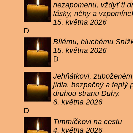
nezapomenu, vždyť ti dn
lásky, něhy a vzpomíne
15. května 2026
D
Bílému, hluchému Snížk
15. května 2026
D
Jehňátkovi, zuboženému
jídla, bezpečný a teplý
druhou stranu Duhy.
6. května 2026
D
Timmíčkovi na cestu
4. května 2026