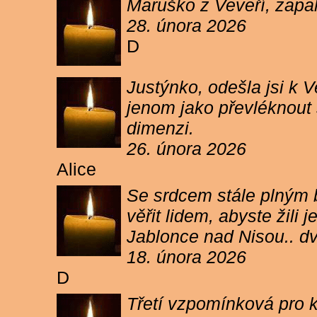
Maruško z Veveří, zapal
28. února 2026
D
Justýnko, odešla jsi k
jenom jako převléknout s
dimenzi.
26. února 2026
Alice
Se srdcem stále plným b
věřit lidem, abyste žil
Jablonce nad Nisou.. d
18. února 2026
D
Třetí vzpomínková pro k