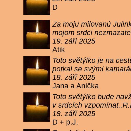
D
Za moju milovanú Julink
mojom srdci nezmazateľ
19. září 2025
Atik
Toto světýlko je na cest
potkal se svými kamará
18. září 2025
Jana a Anička
Toto světýlko bude navžd
v srdcích vzpomínat..R.I
18. září 2025
D + p.J.