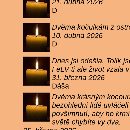
21. dubna 2026
D
Dvěma kočulkám z ostrov
10. dubna 2026
D
Dnes jsi odešla. Tolik j
FeLV ti ale život vzala
31. března 2026
Dáša
Dvěma krásným kocourkům
bezohlední lidé uvláčel
povšimnutí, aby ho krmi
světě chybíte vy dva.