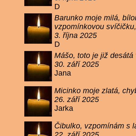
D
Barunko moje milá, bílo
vzpomínkovou svíčičku,
3. října 2025
D
Mášo, toto je již desátá
30. září 2025
Jana
Micinko moje zlatá, chy
26. září 2025
Jarka
Čibulko, vzpomínám s l
22. září 2025