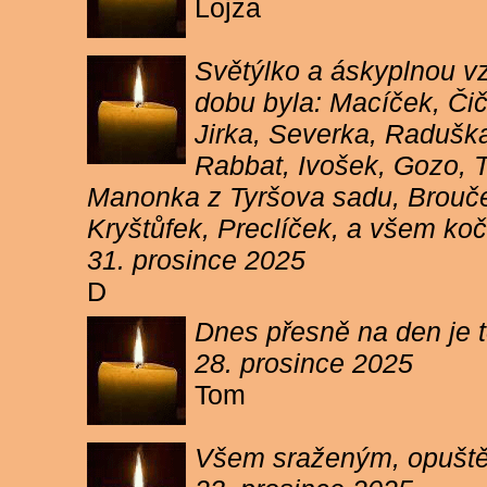
Lojza
Světýlko a áskyplnou v
dobu byla: Macíček, Či
Jirka, Severka, Raduška
Rabbat, Ivošek, Gozo, To
Manonka z Tyršova sadu, Brouček
Kryštůfek, Preclíček, a všem koč
31. prosince 2025
D
Dnes přesně na den je t
28. prosince 2025
Tom
Všem sraženým, opuště