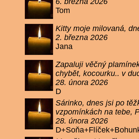
6. března 2026
Tom
Kitty moje milovaná, dn
2. března 2026
Jana
Zapaluji věčný plamínek
chybět, kocourku.. v du
28. února 2026
D
Sárinko, dnes jsi po těžk
vzpomínkách na tebe, PA
28. února 2026
D+Soňa+Flíček+Bohun