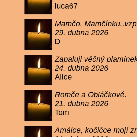
luca67
Mamčo, Mamčínku..vzpo
29. dubna 2026
D
Zapaluji věčný plamíne
24. dubna 2026
Alice
Romče a Obláčkové.
21. dubna 2026
Tom
Amálce, kočičce mojí z