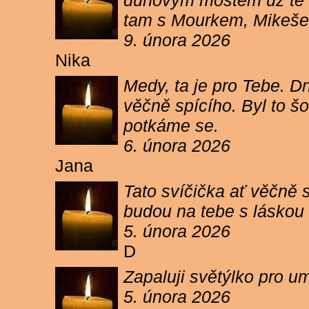
duhovým mostem už tě ne
tam s Mourkem, Mikešem 
9. února 2026
Nika
Medy, ta je pro Tebe. Dn
věčně spícího. Byl to šo
potkáme se.
6. února 2026
Jana
Tato svíčička ať věčně s
budou na tebe s láskou a
5. února 2026
D
Zapaluji světýlko pro um
5. února 2026