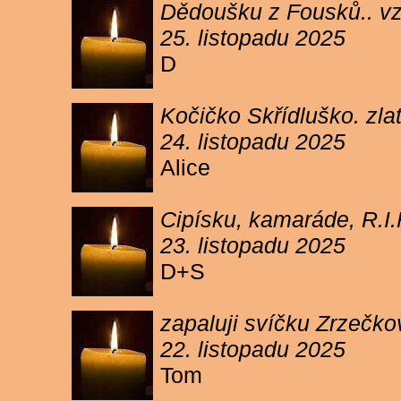
Dědoušku z Fousků.. v
25. listopadu 2025
D
Kočičko Skřídluško. zl
24. listopadu 2025
Alice
Cipísku, kamaráde, R.I
23. listopadu 2025
D+S
zapaluji svíčku Zrzečkov
22. listopadu 2025
Tom