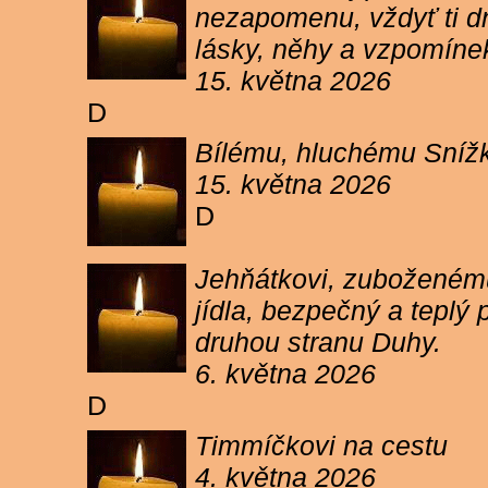
nezapomenu, vždyť ti dn
lásky, něhy a vzpomíne
15. května 2026
D
Bílému, hluchému Snížk
15. května 2026
D
Jehňátkovi, zuboženému
jídla, bezpečný a teplý
druhou stranu Duhy.
6. května 2026
D
Timmíčkovi na cestu
4. května 2026