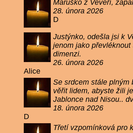
Maruško z Veveří, zapal
28. února 2026
D
Justýnko, odešla jsi k
jenom jako převléknout s
dimenzi.
26. února 2026
Alice
Se srdcem stále plným b
věřit lidem, abyste žil
Jablonce nad Nisou.. d
18. února 2026
D
Třetí vzpomínková pro k