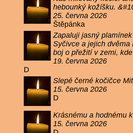
hebounký kožíšku. &#1
25. června 2026
Štěpánka
Zapaluji jasný plamíne
Syčivce a jejich dvěma 
boj o přežití v zemi, kd
19. června 2026
D
Slepé černé kočičce Mit
15. června 2026
D
Krásnému a hodnému koc
15. června 2026
D