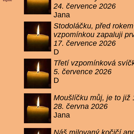
vigilie
24. července 2026
Jana
Stodoláčku, před rokem j
vzpomínkou zapaluji pr
17. července 2026
D
Třetí vzpomínková svíčk
5. července 2026
D
Moušlíčku můj, je to ji
28. června 2026
Jana
Náš milovaný kočičí and