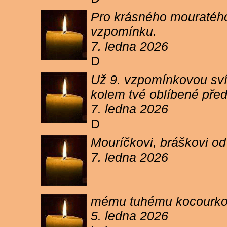
Pro krásného mouratého
vzpomínku.
7. ledna 2026
D
Už 9. vzpomínkovou sví
kolem tvé oblíbené pře
7. ledna 2026
D
Mouríčkovi, bráškovi od
7. ledna 2026
mému tuhému kocourkovi
5. ledna 2026