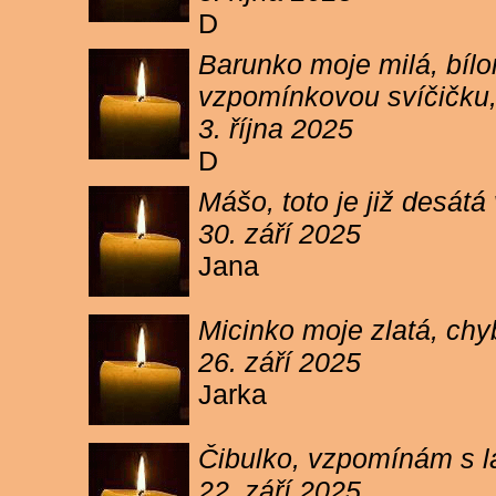
D
Barunko moje milá, bílo
vzpomínkovou svíčičku,
3. října 2025
D
Mášo, toto je již desátá
30. září 2025
Jana
Micinko moje zlatá, chy
26. září 2025
Jarka
Čibulko, vzpomínám s l
22. září 2025