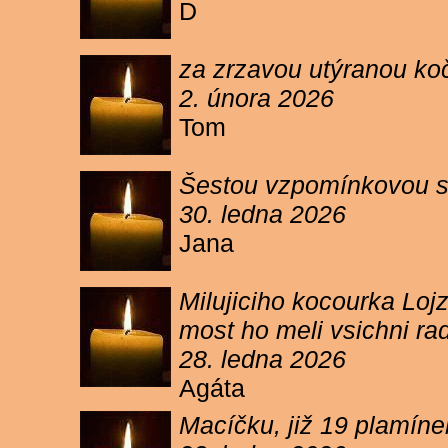
D
za zrzavou utýranou ko
2. února 2026
Tom
Šestou vzpomínkovou s
30. ledna 2026
Jana
Milujiciho kocourka Lojz
most ho meli vsichni ra
28. ledna 2026
Agáta
Macíčku, již 19 plamín