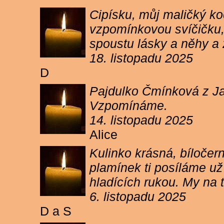
Cipísku, můj maličký koč
vzpomínkovou svíčičku, 
spoustu lásky a něhy a 
18. listopadu 2025
D
Pajdulko Čmínková z Jar
Vzpomínáme.
14. listopadu 2025
Alice
Kulinko krásná, bíločern
plamínek ti posíláme už 
hladících rukou. My n
6. listopadu 2025
D a S