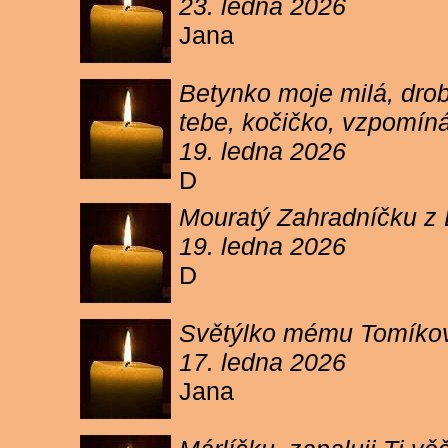
23. ledna 2026
Jana
Betynko moje milá, drob
tebe, kočičko, vzpomíná
19. ledna 2026
D
Mouratý Zahradníčku z 
19. ledna 2026
D
Světýlko mému Tomíkovi.
17. ledna 2026
Jana