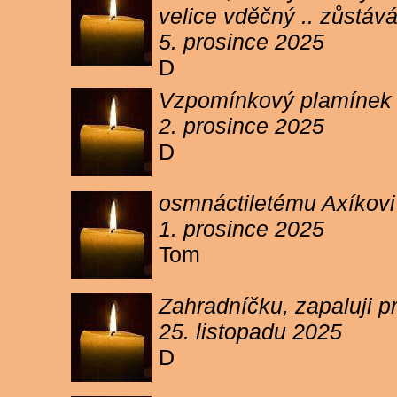
velice vděčný .. zůstáv
5. prosince 2025
D
Vzpomínkový plamínek sv
2. prosince 2025
D
osmnáctiletému Axíkov
1. prosince 2025
Tom
Zahradníčku, zapaluji p
25. listopadu 2025
D