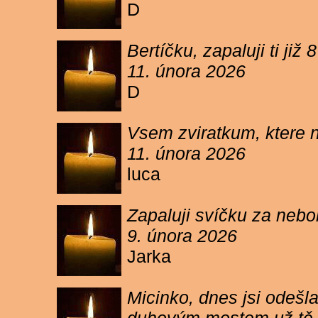
D
Bertíčku, zapaluji ti ji
11. února 2026
D
Vsem zviratkum, ktere 
11. února 2026
luca
Zapaluji svíčku za neb
9. února 2026
Jarka
Micinko, dnes jsi odešl