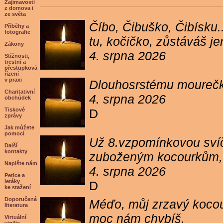
Zajímavosti
z domova i
ze světa
Číbo, Čibuško, Čibísku.
Příběhy a
fotografie
tu, kočičko, zůstáváš j
Zákony
4. srpna 2026
Stížnosti,
trestní a
přestupková
řízení
v praxi
Dlouhosrstému mourečko
Charitativní
4. srpna 2026
obchůdek
Tiskové
D
zprávy
Jak můžete
pomoci
Už 8.vzpomínkovou svíč
Další
kontakty
zuboženým kocourkům, kt
Napište nám
4. srpna 2026
Petice a
letáky
D
ke stažení
Doporučená
Méďo, můj zrzavý kocour
literatura
moc nám chybíš.
Virtuální