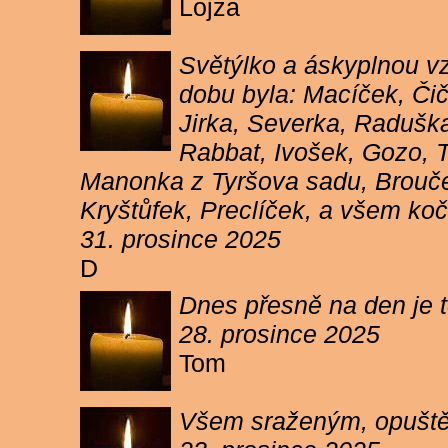
Lojza
Světýlko a áskyplnou v
dobu byla: Macíček, Či
Jirka, Severka, Raduška
Rabbat, Ivošek, Gozo, To
Manonka z Tyršova sadu, Brouček
Kryštůfek, Preclíček, a všem koč
31. prosince 2025
D
Dnes přesně na den je t
28. prosince 2025
Tom
Všem sraženým, opuště