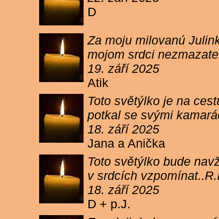
D
Za moju milovanú Julink
mojom srdci nezmazateľ
19. září 2025
Atik
Toto světýlko je na cest
potkal se svými kamará
18. září 2025
Jana a Anička
Toto světýlko bude navžd
v srdcích vzpomínat..R.I
18. září 2025
D + p.J.