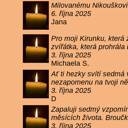
Milovanému Nikouškovi z
6. října 2025
Jana
Pro moji Kirunku, která
zvířátka, která prohrála
3. října 2025
Michaela S.
Ať ti hezky svítí sedmá
nezapomenu na tvoji ně
3. října 2025
D
Zapaluji sedmý vzpomínk
měsících života. Broučk
3. října 2025