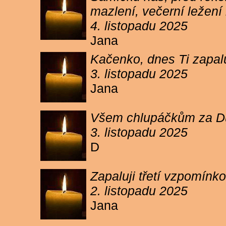
mazlení, večerní ležení 
4. listopadu 2025
Jana
Kačenko, dnes Ti zapalu
3. listopadu 2025
Jana
Všem chlupáčkům za Duh
3. listopadu 2025
D
Zapaluji třetí vzpomínk
2. listopadu 2025
Jana