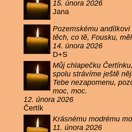
15. února 2026
Jana
Pozemskému andílkovi s
těch, co tě, Fousku, měli
14. února 2026
D+S
Můj chlapečku Čertínku,
spolu strávíme ještě ně
Tebe nezapomenu, pozdr
moc, moc.
12. února 2026
Čertík
Krásnému modrému moure
11. února 2026