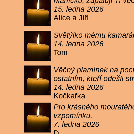
Márlíčku, zapaluji Ti 
15. ledna 2026
Alice a Jiří
Světýlko mému kamarád
14. ledna 2026
Tom
Věčný plamínek na poct
ostatním, kteří odešli 
14. ledna 2026
Kočkařka
Pro krásného mouratého
vzpomínku.
7. ledna 2026
D