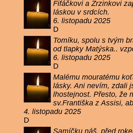
Fifáčkovi a Zrzinkovi z
láskou v srdcích.
6. listopadu 2025
D
Tomíku, spolu s tvým b
od tlapky Matýska.. vz
6. listopadu 2025
D
Malému mouratému koťát
lásky. Ani nevím, zdali 
lhostejnost. Přesto, že
sv.Františka z Assisi, a
4. listopadu 2025
D
Samíčku náš, před rokem