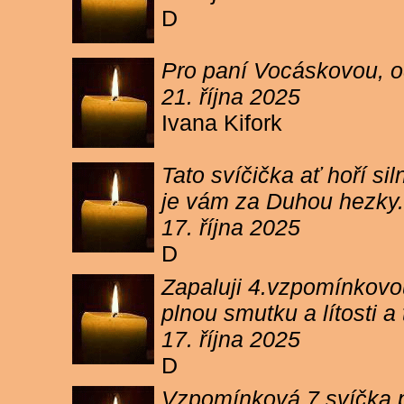
D
Pro paní Vocáskovou, od
21. října 2025
Ivana Kifork
Tato svíčička ať hoří s
je vám za Duhou hezky.
17. října 2025
D
Zapaluji 4.vzpomínkovou
plnou smutku a lítosti 
17. října 2025
D
Vzpomínková 7 svíčka p