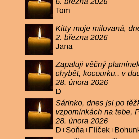
6. března 2026
Tom
Kitty moje milovaná, dn
2. března 2026
Jana
Zapaluji věčný plamínek
chybět, kocourku.. v du
28. února 2026
D
Sárinko, dnes jsi po těžk
vzpomínkách na tebe, PA
28. února 2026
D+Soňa+Flíček+Bohun