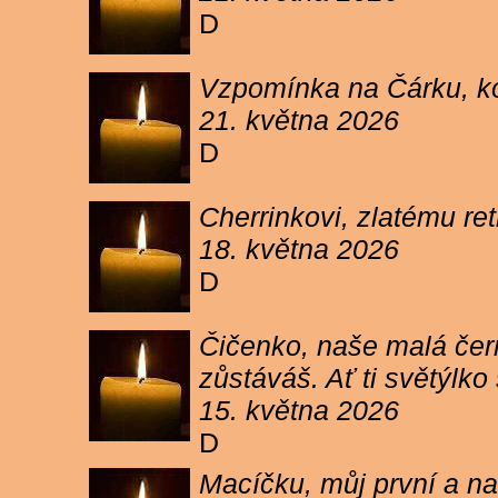
D
Vzpomínka na Čárku, koč
21. května 2026
D
Cherrinkovi, zlatému re
18. května 2026
D
Čičenko, naše malá čern
zůstáváš. Ať ti světýlk
15. května 2026
D
Macíčku, můj první a na