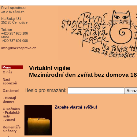
První společnost
za práva koček
Na Bluku 431
252 28 Černošice
Telefon
+420 257 923 106
Mobil
+420 737 601 008
info@kockaapravo.cz
Virtuální vigilie
Menu
O nás
Mezinárodní den zvířat bez domova 18
Naši
sponzoři
Heslo pro smazání:
Oznámení
- Hledají
domov
Zapalte vlastní svíčku!
O kočkách
- Praktické
rady
- Zdraví
Komentáře
a názory