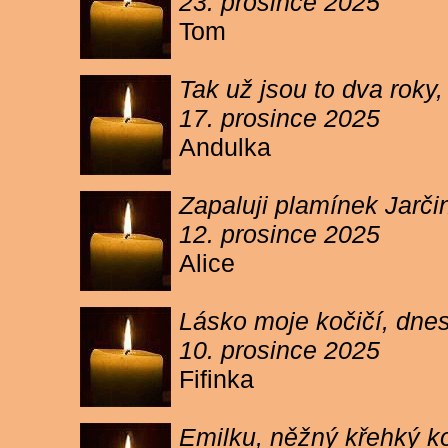
23. prosince 2025
Tom
Tak už jsou to dva roky,
17. prosince 2025
Andulka
Zapaluji plamínek Jarč
12. prosince 2025
Alice
Lásko moje kočičí, dnes 
10. prosince 2025
Fifinka
Emilku, něžný křehký ko