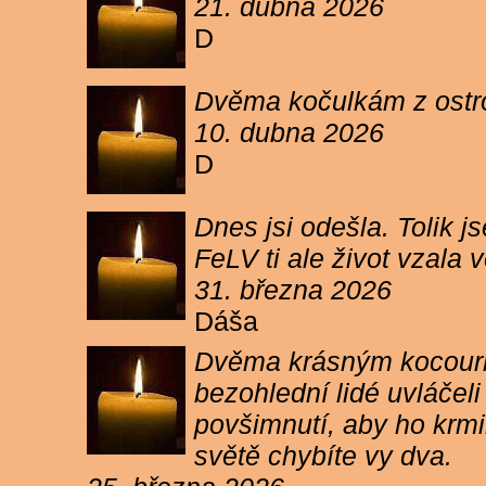
21. dubna 2026
D
Dvěma kočulkám z ostrov
10. dubna 2026
D
Dnes jsi odešla. Tolik j
FeLV ti ale život vzala
31. března 2026
Dáša
Dvěma krásným kocourkům
bezohlední lidé uvláčel
povšimnutí, aby ho krmi
světě chybíte vy dva.