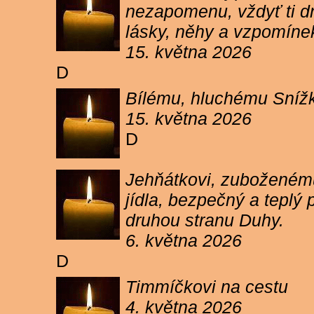
nezapomenu, vždyť ti dn
lásky, něhy a vzpomíne
15. května 2026
D
Bílému, hluchému Snížk
15. května 2026
D
Jehňátkovi, zuboženému
jídla, bezpečný a teplý
druhou stranu Duhy.
6. května 2026
D
Timmíčkovi na cestu
4. května 2026