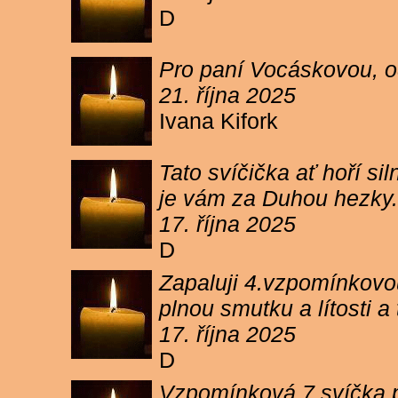
D
Pro paní Vocáskovou, od
21. října 2025
Ivana Kifork
Tato svíčička ať hoří s
je vám za Duhou hezky.
17. října 2025
D
Zapaluji 4.vzpomínkovou
plnou smutku a lítosti 
17. října 2025
D
Vzpomínková 7 svíčka p