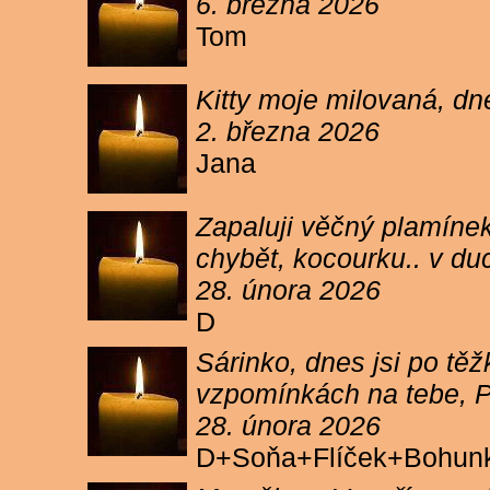
6. března 2026
Tom
Kitty moje milovaná, dn
2. března 2026
Jana
Zapaluji věčný plamínek
chybět, kocourku.. v du
28. února 2026
D
Sárinko, dnes jsi po těžk
vzpomínkách na tebe, PA
28. února 2026
D+Soňa+Flíček+Bohun