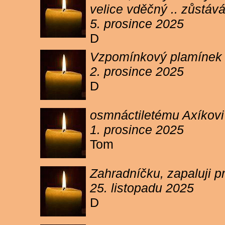
velice vděčný .. zůstáv
5. prosince 2025
D
Vzpomínkový plamínek sv
2. prosince 2025
D
osmnáctiletému Axíkov
1. prosince 2025
Tom
Zahradníčku, zapaluji p
25. listopadu 2025
D