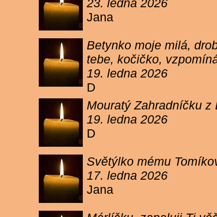
23. ledna 2026
Jana
Betynko moje milá, drob
tebe, kočičko, vzpomíná
19. ledna 2026
D
Mouratý Zahradníčku z 
19. ledna 2026
D
Světýlko mému Tomíkovi.
17. ledna 2026
Jana