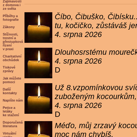
Zajímavosti
z domova i
ze světa
Číbo, Čibuško, Čibísku.
Příběhy a
fotografie
tu, kočičko, zůstáváš j
Zákony
4. srpna 2026
Stížnosti,
trestní a
přestupková
řízení
v praxi
Dlouhosrstému mourečko
Charitativní
4. srpna 2026
obchůdek
Tiskové
D
zprávy
Jak můžete
pomoci
Už 8.vzpomínkovou svíč
Další
kontakty
zuboženým kocourkům, kt
Napište nám
4. srpna 2026
Petice a
letáky
D
ke stažení
Doporučená
Méďo, můj zrzavý kocour
literatura
moc nám chybíš.
Virtuální