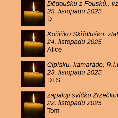
Dědoušku z Fousků.. v
25. listopadu 2025
D
Kočičko Skřídluško. zl
24. listopadu 2025
Alice
Cipísku, kamaráde, R.I
23. listopadu 2025
D+S
zapaluji svíčku Zrzečkov
22. listopadu 2025
Tom