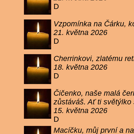
D
Vzpomínka na Čárku, koč
21. května 2026
D
Cherrinkovi, zlatému re
18. května 2026
D
Čičenko, naše malá čern
zůstáváš. Ať ti světýlk
15. května 2026
D
Macíčku, můj první a na