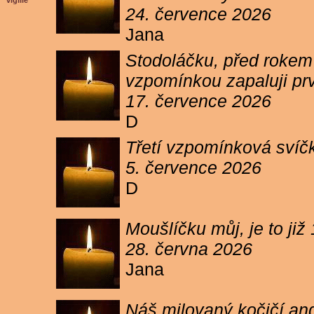
vigilie
24. července 2026
Jana
Stodoláčku, před rokem j
vzpomínkou zapaluji pr
17. července 2026
D
Třetí vzpomínková svíčk
5. července 2026
D
Moušlíčku můj, je to ji
28. června 2026
Jana
Náš milovaný kočičí and