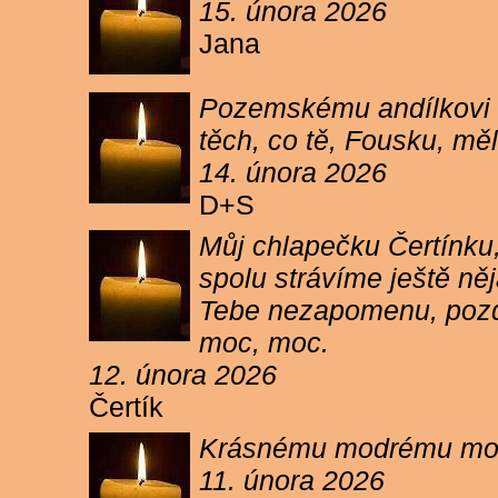
15. února 2026
Jana
Pozemskému andílkovi s
těch, co tě, Fousku, měli
14. února 2026
D+S
Můj chlapečku Čertínku,
spolu strávíme ještě ně
Tebe nezapomenu, pozdr
moc, moc.
12. února 2026
Čertík
Krásnému modrému moure
11. února 2026