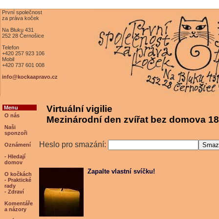
První společnost
za práva koček
Na Bluku 431
252 28 Černošice
Telefon
+420 257 923 106
Mobil
+420 737 601 008
info@kockaapravo.cz
Virtuální vigilie
Menu
O nás
Mezinárodní den zvířat bez domova 18
Naši
sponzoři
Heslo pro smazání:
Oznámení
- Hledají
domov
Zapalte vlastní svíčku!
O kočkách
- Praktické
rady
- Zdraví
Komentáře
a názory