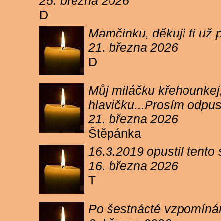
25. března 2026
D
Mamčinku, děkuji ti už p
21. března 2026
D
Můj miláčku křehounkej,
hlavičku...Prosím odpu
21. března 2026
Štěpánka
16.3.2019 opustil tento
16. března 2026
T
Po šestnácté vzpomínám