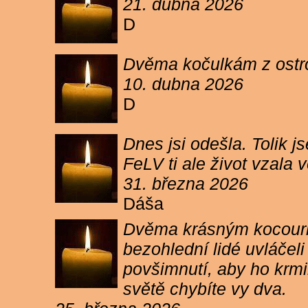
21. dubna 2026
D
Dvěma kočulkám z ostrov
10. dubna 2026
D
Dnes jsi odešla. Tolik j
FeLV ti ale život vzala
31. března 2026
Dáša
Dvěma krásným kocourkům
bezohlední lidé uvláčel
povšimnutí, aby ho krmi
světě chybíte vy dva.