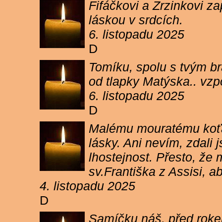
Fifáčkovi a Zrzinkovi z
láskou v srdcích.
6. listopadu 2025
D
Tomíku, spolu s tvým b
od tlapky Matýska.. vz
6. listopadu 2025
D
Malému mouratému koťát
lásky. Ani nevím, zdali 
lhostejnost. Přesto, že
sv.Františka z Assisi, a
4. listopadu 2025
D
Samíčku náš, před rokem