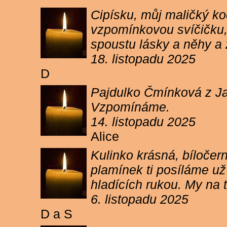
Cipísku, můj maličký koč
vzpomínkovou svíčičku, 
spoustu lásky a něhy a 
18. listopadu 2025
D
Pajdulko Čmínková z Jar
Vzpomínáme.
14. listopadu 2025
Alice
Kulinko krásná, bíločern
plamínek ti posíláme už 
hladících rukou. My n
6. listopadu 2025
D a S