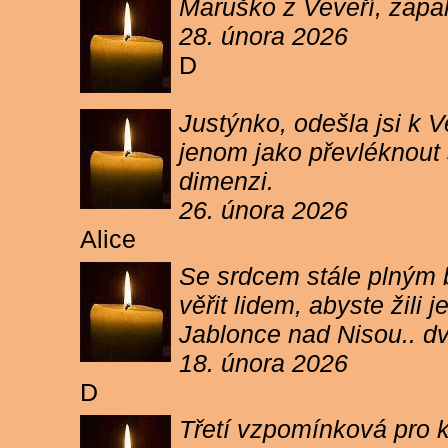
Maruško z Veveří, zapal
28. února 2026
D
Justýnko, odešla jsi k
jenom jako převléknout s
dimenzi.
26. února 2026
Alice
Se srdcem stále plným b
věřit lidem, abyste žil
Jablonce nad Nisou.. d
18. února 2026
D
Třetí vzpomínková pro k