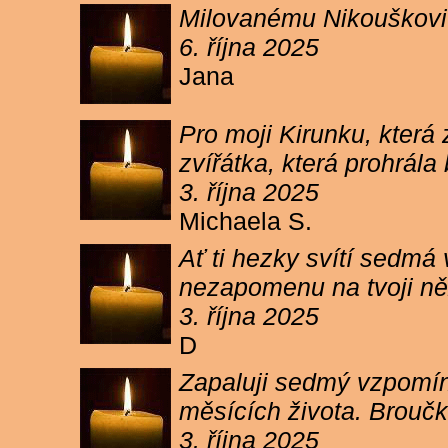
Milovanému Nikouškovi z
6. října 2025
Jana
Pro moji Kirunku, která
zvířátka, která prohrála
3. října 2025
Michaela S.
Ať ti hezky svítí sedmá
nezapomenu na tvoji ně
3. října 2025
D
Zapaluji sedmý vzpomínk
měsících života. Broučk
3. října 2025