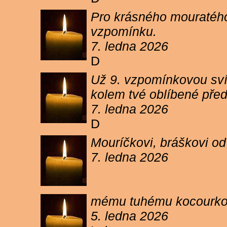
Pro krásného mouratého
vzpomínku.
7. ledna 2026
D
Už 9. vzpomínkovou sví
kolem tvé oblíbené pře
7. ledna 2026
D
Mouríčkovi, bráškovi od
7. ledna 2026
mému tuhému kocourkovi
5. ledna 2026