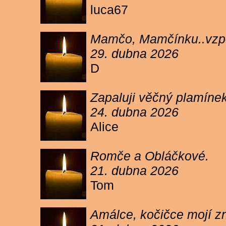
luca67
Mamčo, Mamčínku..vzpo
29. dubna 2026
D
Zapaluji věčný plamíne
24. dubna 2026
Alice
Romče a Obláčkové.
21. dubna 2026
Tom
Amálce, kočičce mojí z