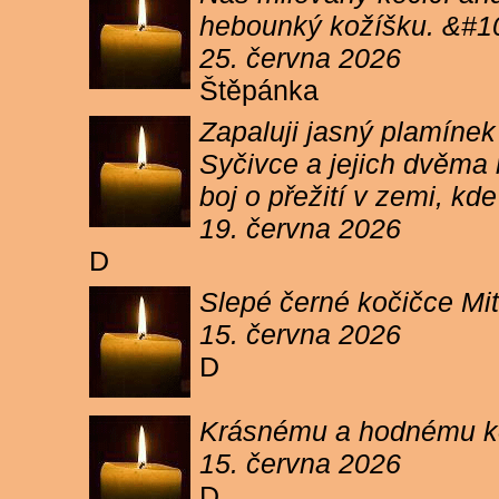
hebounký kožíšku. &#1
25. června 2026
Štěpánka
Zapaluji jasný plamíne
Syčivce a jejich dvěma 
boj o přežití v zemi, kd
19. června 2026
D
Slepé černé kočičce Mit
15. června 2026
D
Krásnému a hodnému koc
15. června 2026
D