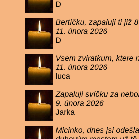
D
Bertíčku, zapaluji ti ji
11. února 2026
D
Vsem zviratkum, ktere 
11. února 2026
luca
Zapaluji svíčku za neb
9. února 2026
Jarka
Micinko, dnes jsi odešl