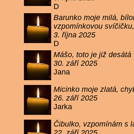
D
Barunko moje milá, bílo
vzpomínkovou svíčičku,
3. října 2025
D
Mášo, toto je již desátá
30. září 2025
Jana
Micinko moje zlatá, chy
26. září 2025
Jarka
Čibulko, vzpomínám s l
22. září 2025