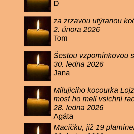
D
za zrzavou utýranou ko
2. února 2026
Tom
Šestou vzpomínkovou s
30. ledna 2026
Jana
Milujiciho kocourka Lojz
most ho meli vsichni ra
28. ledna 2026
Agáta
Macíčku, již 19 plamín