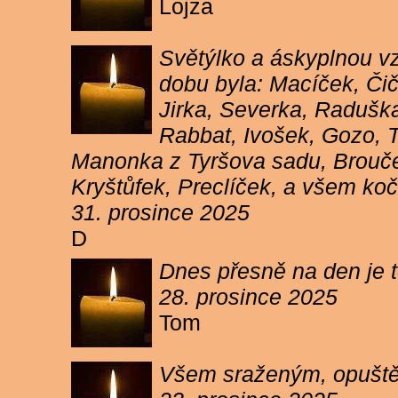
Lojza
Světýlko a áskyplnou v
dobu byla: Macíček, Či
Jirka, Severka, Raduška
Rabbat, Ivošek, Gozo, To
Manonka z Tyršova sadu, Brouček
Kryštůfek, Preclíček, a všem koč
31. prosince 2025
D
Dnes přesně na den je t
28. prosince 2025
Tom
Všem sraženým, opuště