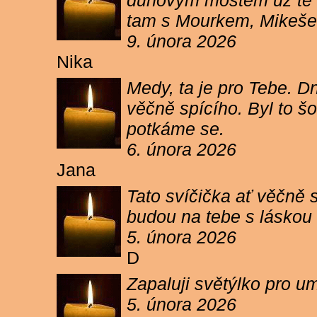
duhovým mostem už tě ne
tam s Mourkem, Mikešem 
9. února 2026
Nika
Medy, ta je pro Tebe. Dn
věčně spícího. Byl to šo
potkáme se.
6. února 2026
Jana
Tato svíčička ať věčně s
budou na tebe s láskou a
5. února 2026
D
Zapaluji světýlko pro um
5. února 2026