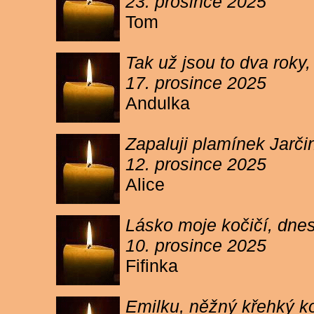
23. prosince 2025
Tom
Tak už jsou to dva roky,
17. prosince 2025
Andulka
Zapaluji plamínek Jarč
12. prosince 2025
Alice
Lásko moje kočičí, dnes 
10. prosince 2025
Fifinka
Emilku, něžný křehký ko