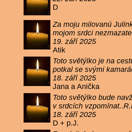
D
Za moju milovanú Julink
mojom srdci nezmazateľ
19. září 2025
Atik
Toto světýlko je na cest
potkal se svými kamará
18. září 2025
Jana a Anička
Toto světýlko bude navžd
v srdcích vzpomínat..R.I
18. září 2025
D + p.J.