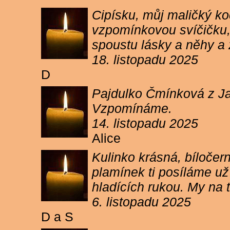
Cipísku, můj maličký koč
vzpomínkovou svíčičku, 
spoustu lásky a něhy a 
18. listopadu 2025
D
Pajdulko Čmínková z Jar
Vzpomínáme.
14. listopadu 2025
Alice
Kulinko krásná, bíločern
plamínek ti posíláme už 
hladících rukou. My n
6. listopadu 2025
D a S