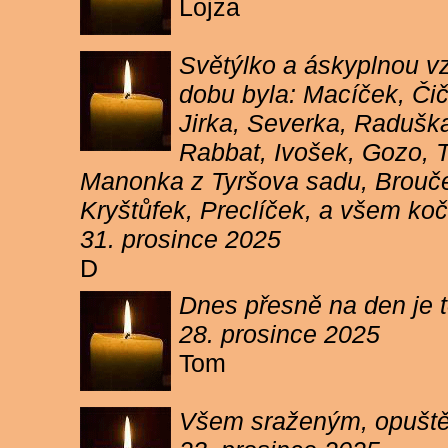
Lojza
Světýlko a áskyplnou v
dobu byla: Macíček, Či
Jirka, Severka, Raduška
Rabbat, Ivošek, Gozo, To
Manonka z Tyršova sadu, Brouček
Kryštůfek, Preclíček, a všem koč
31. prosince 2025
D
Dnes přesně na den je t
28. prosince 2025
Tom
Všem sraženým, opuště