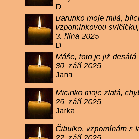
D
Barunko moje milá, bílo
vzpomínkovou svíčičku,
3. října 2025
D
Mášo, toto je již desátá
30. září 2025
Jana
Micinko moje zlatá, chy
26. září 2025
Jarka
Čibulko, vzpomínám s l
22. září 2025