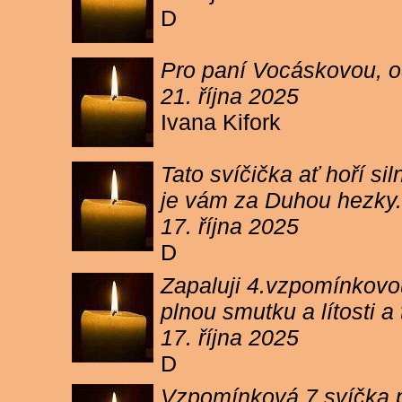
D
Pro paní Vocáskovou, od
21. října 2025
Ivana Kifork
Tato svíčička ať hoří s
je vám za Duhou hezky.
17. října 2025
D
Zapaluji 4.vzpomínkovou
plnou smutku a lítosti 
17. října 2025
D
Vzpomínková 7 svíčka p