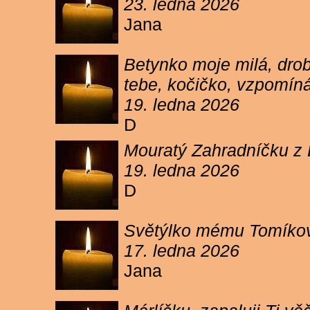
23. ledna 2026
Jana
Betynko moje milá, drob
tebe, kočičko, vzpomíná
19. ledna 2026
D
Mouratý Zahradníčku z 
19. ledna 2026
D
Světýlko mému Tomíkovi.
17. ledna 2026
Jana