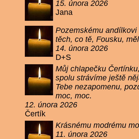
15. února 2026
Jana
Pozemskému andílkovi s
těch, co tě, Fousku, měli
14. února 2026
D+S
Můj chlapečku Čertínku,
spolu strávíme ještě ně
Tebe nezapomenu, pozdr
moc, moc.
12. února 2026
Čertík
Krásnému modrému moure
11. února 2026