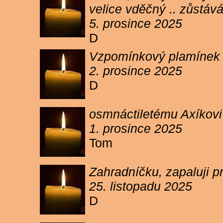
velice vděčný .. zůstáv
5. prosince 2025
D
Vzpomínkový plamínek sv
2. prosince 2025
D
osmnáctiletému Axíkov
1. prosince 2025
Tom
Zahradníčku, zapaluji p
25. listopadu 2025
D