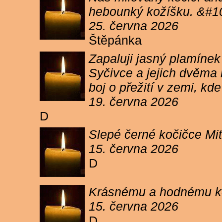
hebounký kožíšku. &#1
25. června 2026
Štěpánka
Zapaluji jasný plamíne
Syčivce a jejich dvěma 
boj o přežití v zemi, kd
19. června 2026
D
Slepé černé kočičce Mit
15. června 2026
D
Krásnému a hodnému koc
15. června 2026
D