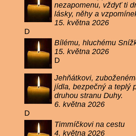
nezapomenu, vždyť ti dn
lásky, něhy a vzpomíne
15. května 2026
D
Bílému, hluchému Snížk
15. května 2026
D
Jehňátkovi, zuboženému
jídla, bezpečný a teplý
druhou stranu Duhy.
6. května 2026
D
Timmíčkovi na cestu
4. května 2026