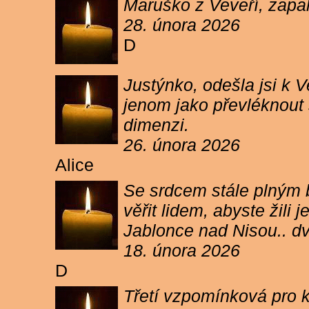
Maruško z Veveří, zapal
28. února 2026
D
Justýnko, odešla jsi k
jenom jako převléknout s
dimenzi.
26. února 2026
Alice
Se srdcem stále plným b
věřit lidem, abyste žil
Jablonce nad Nisou.. d
18. února 2026
D
Třetí vzpomínková pro k