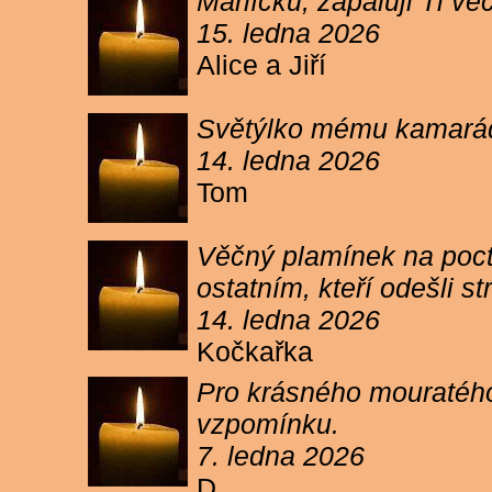
Márlíčku, zapaluji Ti 
15. ledna 2026
Alice a Jiří
Světýlko mému kamarád
14. ledna 2026
Tom
Věčný plamínek na poct
ostatním, kteří odešli 
14. ledna 2026
Kočkařka
Pro krásného mouratého
vzpomínku.
7. ledna 2026
D