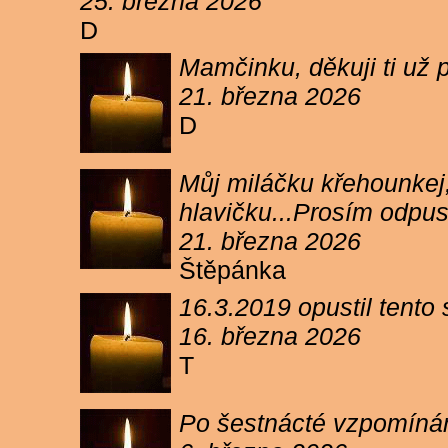
25. března 2026
D
Mamčinku, děkuji ti už p
21. března 2026
D
Můj miláčku křehounkej,
hlavičku...Prosím odpu
21. března 2026
Štěpánka
16.3.2019 opustil tento
16. března 2026
T
Po šestnácté vzpomínám