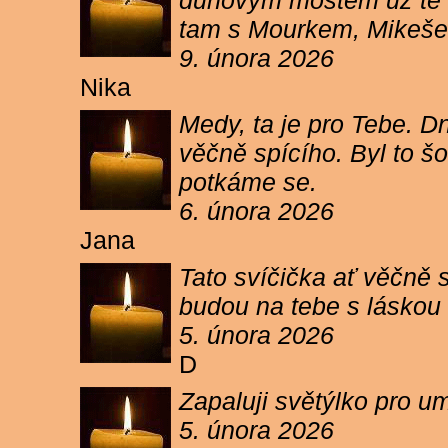
duhovým mostem už tě ne
tam s Mourkem, Mikešem 
9. února 2026
Nika
Medy, ta je pro Tebe. Dn
věčně spícího. Byl to šo
potkáme se.
6. února 2026
Jana
Tato svíčička ať věčně s
budou na tebe s láskou a
5. února 2026
D
Zapaluji světýlko pro um
5. února 2026