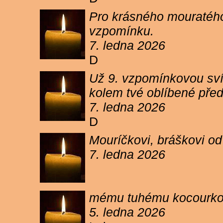
Pro krásného mouratého
vzpomínku.
7. ledna 2026
D
Už 9. vzpomínkovou sví
kolem tvé oblíbené pře
7. ledna 2026
D
Mouríčkovi, bráškovi od
7. ledna 2026
mému tuhému kocourkovi
5. ledna 2026