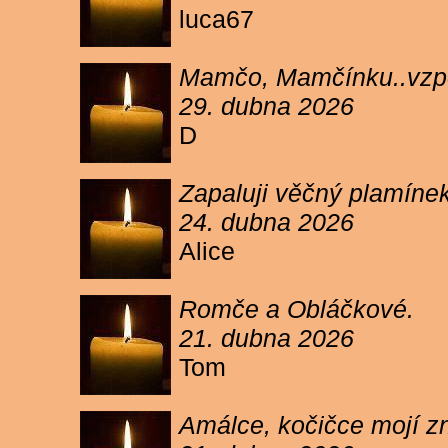
luca67
Mamčo, Mamčínku..vzpo
29. dubna 2026
D
Zapaluji věčný plamíne
24. dubna 2026
Alice
Romče a Obláčkové.
21. dubna 2026
Tom
Amálce, kočičce mojí z