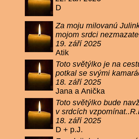
D
Za moju milovanú Julink
mojom srdci nezmazateľ
19. září 2025
Atik
Toto světýlko je na cest
potkal se svými kamará
18. září 2025
Jana a Anička
Toto světýlko bude navžd
v srdcích vzpomínat..R.I
18. září 2025
D + p.J.