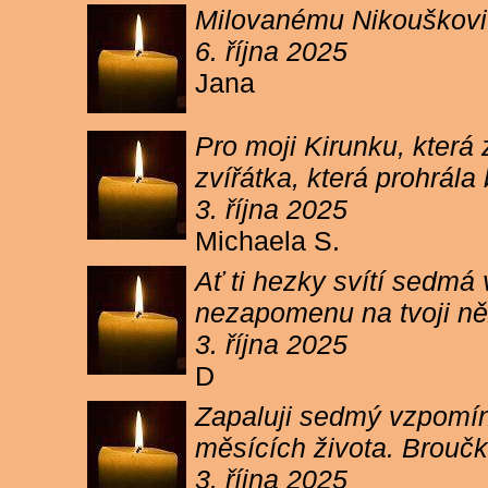
Milovanému Nikouškovi z
6. října 2025
Jana
Pro moji Kirunku, která
zvířátka, která prohrála
3. října 2025
Michaela S.
Ať ti hezky svítí sedmá
nezapomenu na tvoji ně
3. října 2025
D
Zapaluji sedmý vzpomínk
měsících života. Broučk
3. října 2025