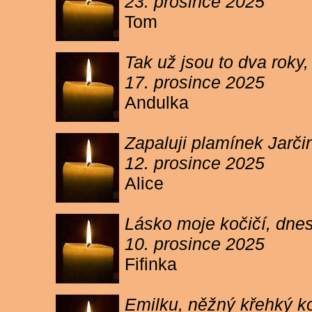
23. prosince 2025
Tom
Tak už jsou to dva roky,
17. prosince 2025
Andulka
Zapaluji plamínek Jarč
12. prosince 2025
Alice
Lásko moje kočičí, dnes 
10. prosince 2025
Fifinka
Emilku, něžný křehký ko