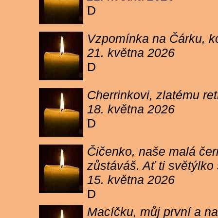
D
Vzpomínka na Čárku, koč
21. května 2026
D
Cherrinkovi, zlatému re
18. května 2026
D
Čičenko, naše malá čern
zůstáváš. Ať ti světýlk
15. května 2026
D
Macíčku, můj první a na