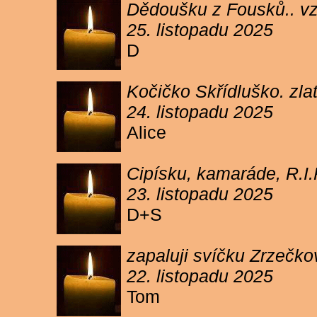
Dědoušku z Fousků.. v
25. listopadu 2025
D
Kočičko Skřídluško. zl
24. listopadu 2025
Alice
Cipísku, kamaráde, R.I
23. listopadu 2025
D+S
zapaluji svíčku Zrzečkov
22. listopadu 2025
Tom