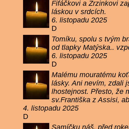
Fifáčkovi a Zrzinkovi z
láskou v srdcích.
6. listopadu 2025
D
Tomíku, spolu s tvým b
od tlapky Matýska.. vz
6. listopadu 2025
D
Malému mouratému koťát
lásky. Ani nevím, zdali 
lhostejnost. Přesto, že
sv.Františka z Assisi, a
4. listopadu 2025
D
Samíčku náš, před rokem