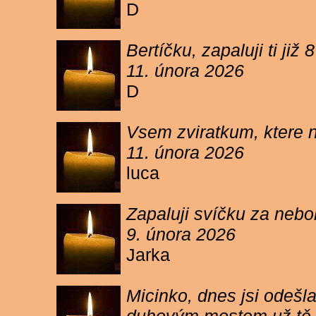
D
Bertíčku, zapaluji ti ji
11. února 2026
D
Vsem zviratkum, ktere 
11. února 2026
luca
Zapaluji svíčku za neb
9. února 2026
Jarka
Micinko, dnes jsi odešl