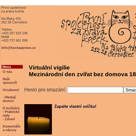
První společnost
za práva koček
Na Bluku 431
252 28 Černošice
Telefon
+420 257 923 106
Mobil
+420 737 601 008
info@kockaapravo.cz
Virtuální vigilie
Menu
O nás
Mezinárodní den zvířat bez domova 18
Naši
sponzoři
Heslo pro smazání:
Oznámení
- Hledají
domov
Zapalte vlastní svíčku!
O kočkách
- Praktické
rady
- Zdraví
Komentáře
a názory