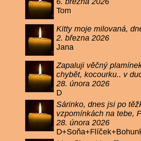
6. března 2026
Tom
Kitty moje milovaná, dn
2. března 2026
Jana
Zapaluji věčný plamínek
chybět, kocourku.. v du
28. února 2026
D
Sárinko, dnes jsi po těžk
vzpomínkách na tebe, PA
28. února 2026
D+Soňa+Flíček+Bohun