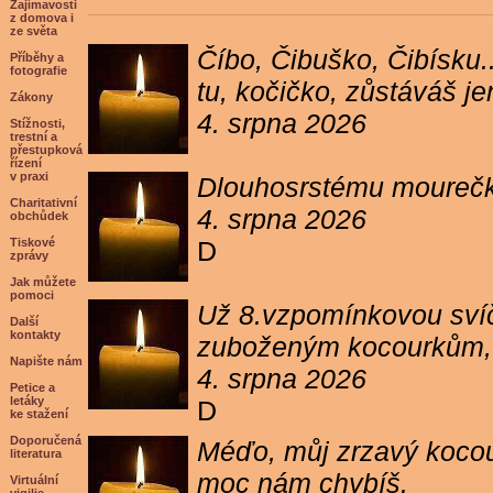
Zajímavosti
z domova i
ze světa
Číbo, Čibuško, Čibísku.
Příběhy a
fotografie
tu, kočičko, zůstáváš j
Zákony
4. srpna 2026
Stížnosti,
trestní a
přestupková
řízení
v praxi
Dlouhosrstému mourečko
Charitativní
4. srpna 2026
obchůdek
Tiskové
D
zprávy
Jak můžete
pomoci
Už 8.vzpomínkovou svíč
Další
kontakty
zuboženým kocourkům, kt
Napište nám
4. srpna 2026
Petice a
letáky
D
ke stažení
Doporučená
Méďo, můj zrzavý kocour
literatura
moc nám chybíš.
Virtuální