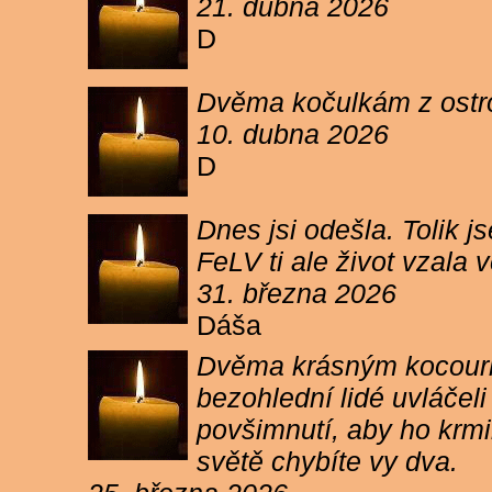
21. dubna 2026
D
Dvěma kočulkám z ostrov
10. dubna 2026
D
Dnes jsi odešla. Tolik j
FeLV ti ale život vzala
31. března 2026
Dáša
Dvěma krásným kocourkům
bezohlední lidé uvláčel
povšimnutí, aby ho krmi
světě chybíte vy dva.