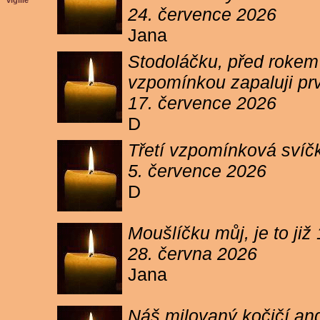
vigilie
24. července 2026
Jana
Stodoláčku, před rokem j
vzpomínkou zapaluji pr
17. července 2026
D
Třetí vzpomínková svíčk
5. července 2026
D
Moušlíčku můj, je to ji
28. června 2026
Jana
Náš milovaný kočičí and