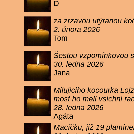
D
za zrzavou utýranou ko
2. února 2026
Tom
Šestou vzpomínkovou s
30. ledna 2026
Jana
Milujiciho kocourka Lojz
most ho meli vsichni ra
28. ledna 2026
Agáta
Macíčku, již 19 plamín