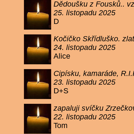
Dědoušku z Fousků.. v
25. listopadu 2025
D
Kočičko Skřídluško. zl
24. listopadu 2025
Alice
Cipísku, kamaráde, R.I
23. listopadu 2025
D+S
zapaluji svíčku Zrzečkov
22. listopadu 2025
Tom