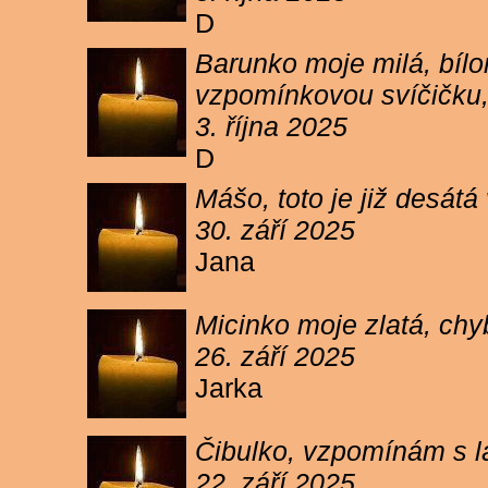
D
Barunko moje milá, bílo
vzpomínkovou svíčičku,
3. října 2025
D
Mášo, toto je již desátá
30. září 2025
Jana
Micinko moje zlatá, chy
26. září 2025
Jarka
Čibulko, vzpomínám s l
22. září 2025