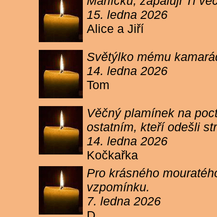
Márlíčku, zapaluji Ti 
15. ledna 2026
Alice a Jiří
Světýlko mému kamarád
14. ledna 2026
Tom
Věčný plamínek na poct
ostatním, kteří odešli 
14. ledna 2026
Kočkařka
Pro krásného mouratého
vzpomínku.
7. ledna 2026
D