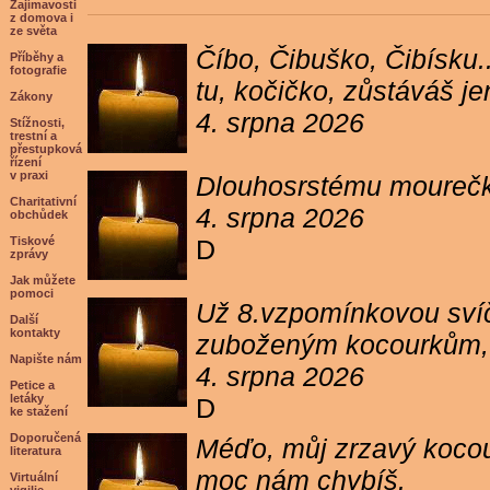
Zajímavosti
z domova i
ze světa
Číbo, Čibuško, Čibísku.
Příběhy a
fotografie
tu, kočičko, zůstáváš j
Zákony
4. srpna 2026
Stížnosti,
trestní a
přestupková
řízení
v praxi
Dlouhosrstému mourečko
Charitativní
4. srpna 2026
obchůdek
Tiskové
D
zprávy
Jak můžete
pomoci
Už 8.vzpomínkovou svíč
Další
kontakty
zuboženým kocourkům, kt
Napište nám
4. srpna 2026
Petice a
letáky
D
ke stažení
Doporučená
Méďo, můj zrzavý kocour
literatura
moc nám chybíš.
Virtuální