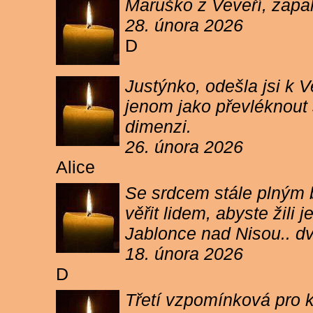
Maruško z Veveří, zapal
28. února 2026
D
Justýnko, odešla jsi k
jenom jako převléknout s
dimenzi.
26. února 2026
Alice
Se srdcem stále plným b
věřit lidem, abyste žil
Jablonce nad Nisou.. d
18. února 2026
D
Třetí vzpomínková pro k