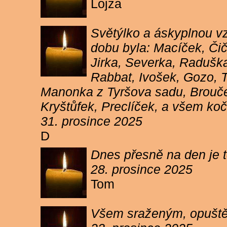
Lojza
Světýlko a áskyplnou v
dobu byla: Macíček, Či
Jirka, Severka, Raduška
Rabbat, Ivošek, Gozo, To
Manonka z Tyršova sadu, Brouček
Kryštůfek, Preclíček, a všem koč
31. prosince 2025
D
Dnes přesně na den je t
28. prosince 2025
Tom
Všem sraženým, opuště