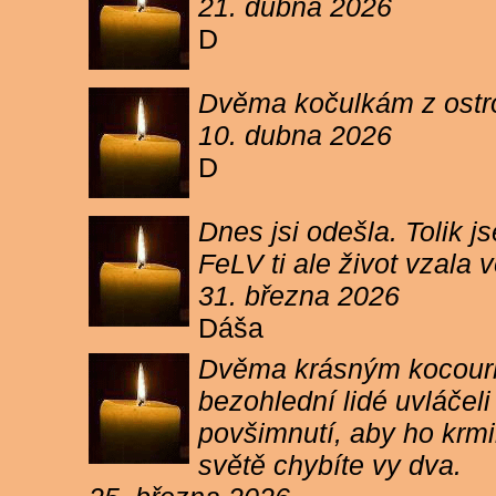
21. dubna 2026
D
Dvěma kočulkám z ostrov
10. dubna 2026
D
Dnes jsi odešla. Tolik j
FeLV ti ale život vzala
31. března 2026
Dáša
Dvěma krásným kocourkům
bezohlední lidé uvláčel
povšimnutí, aby ho krmi
světě chybíte vy dva.