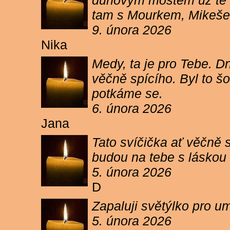
duhovým mostem už tě ne
tam s Mourkem, Mikešem 
9. února 2026
Nika
Medy, ta je pro Tebe. Dn
věčně spícího. Byl to šo
potkáme se.
6. února 2026
Jana
Tato svíčička ať věčně s
budou na tebe s láskou a
5. února 2026
D
Zapaluji světýlko pro um
5. února 2026