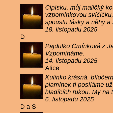
Cipísku, můj maličký koč
vzpomínkovou svíčičku, 
spoustu lásky a něhy a 
18. listopadu 2025
D
Pajdulko Čmínková z Jar
Vzpomínáme.
14. listopadu 2025
Alice
Kulinko krásná, bíločern
plamínek ti posíláme už 
hladících rukou. My n
6. listopadu 2025
D a S