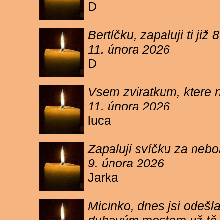
D
Bertíčku, zapaluji ti ji
11. února 2026
D
Vsem zviratkum, ktere 
11. února 2026
luca
Zapaluji svíčku za neb
9. února 2026
Jarka
Micinko, dnes jsi odešl