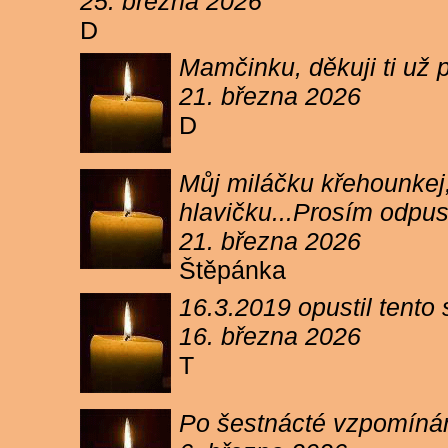
25. března 2026
D
Mamčinku, děkuji ti už p
21. března 2026
D
Můj miláčku křehounkej,
hlavičku...Prosím odpu
21. března 2026
Štěpánka
16.3.2019 opustil tento
16. března 2026
T
Po šestnácté vzpomínám