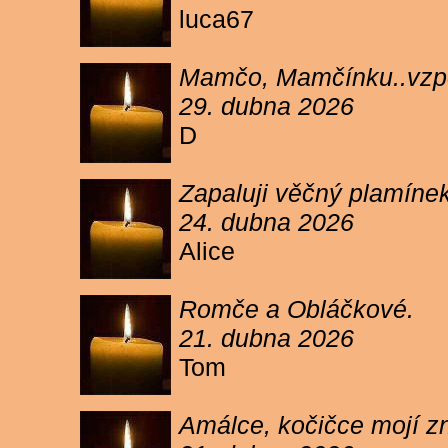
luca67
Mamčo, Mamčínku..vzpo
29. dubna 2026
D
Zapaluji věčný plamíne
24. dubna 2026
Alice
Romče a Obláčkové.
21. dubna 2026
Tom
Amálce, kočičce mojí z