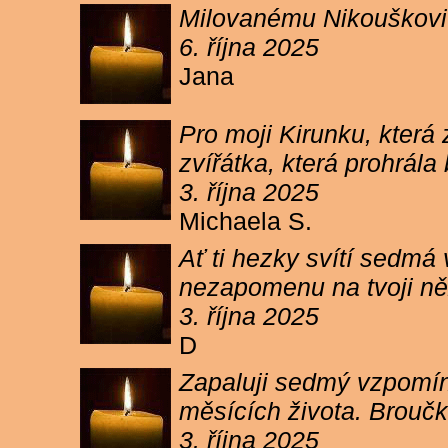
Milovanému Nikouškovi z
6. října 2025
Jana
Pro moji Kirunku, která
zvířátka, která prohrála
3. října 2025
Michaela S.
Ať ti hezky svítí sedmá
nezapomenu na tvoji ně
3. října 2025
D
Zapaluji sedmý vzpomínk
měsících života. Broučk
3. října 2025