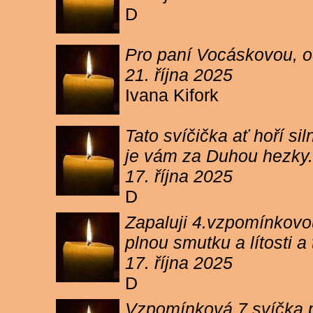
D
Pro paní Vocáskovou, od
21. října 2025
Ivana Kifork
Tato svíčička ať hoří s
je vám za Duhou hezky.
17. října 2025
D
Zapaluji 4.vzpomínkovou
plnou smutku a lítosti 
17. října 2025
D
Vzpomínková 7 svíčka p