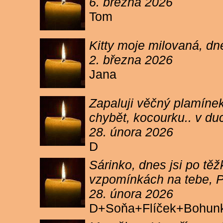
6. března 2026
Tom
Kitty moje milovaná, dn
2. března 2026
Jana
Zapaluji věčný plamínek
chybět, kocourku.. v du
28. února 2026
D
Sárinko, dnes jsi po těžk
vzpomínkách na tebe, PA
28. února 2026
D+Soňa+Flíček+Bohun