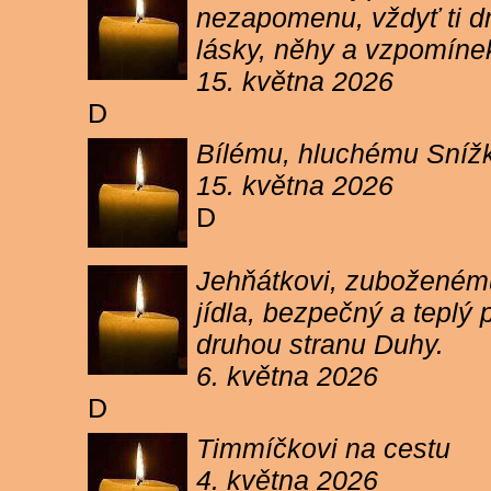
nezapomenu, vždyť ti dn
lásky, něhy a vzpomíne
15. května 2026
D
Bílému, hluchému Snížk
15. května 2026
D
Jehňátkovi, zuboženému
jídla, bezpečný a teplý
druhou stranu Duhy.
6. května 2026
D
Timmíčkovi na cestu
4. května 2026