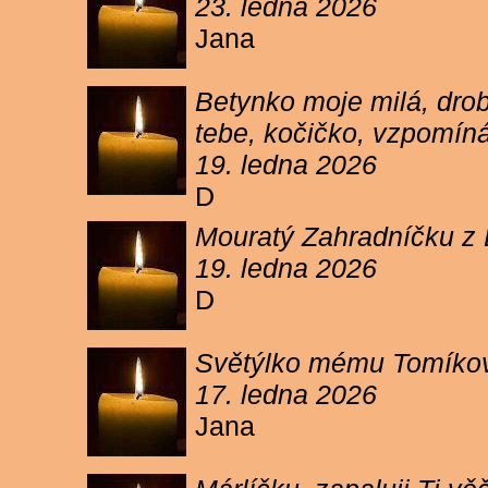
23. ledna 2026
Jana
Betynko moje milá, drob
tebe, kočičko, vzpomíná
19. ledna 2026
D
Mouratý Zahradníčku z 
19. ledna 2026
D
Světýlko mému Tomíkovi.
17. ledna 2026
Jana