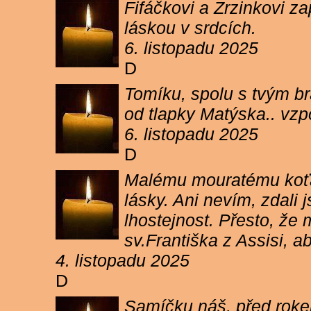
Fifáčkovi a Zrzinkovi z
láskou v srdcích.
6. listopadu 2025
D
Tomíku, spolu s tvým b
od tlapky Matýska.. vz
6. listopadu 2025
D
Malému mouratému koťát
lásky. Ani nevím, zdali 
lhostejnost. Přesto, že
sv.Františka z Assisi, a
4. listopadu 2025
D
Samíčku náš, před rokem