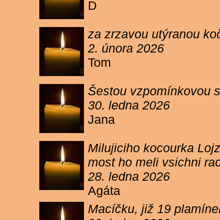
D
za zrzavou utýranou ko
2. února 2026
Tom
Šestou vzpomínkovou s
30. ledna 2026
Jana
Milujiciho kocourka Lojz
most ho meli vsichni ra
28. ledna 2026
Agáta
Macíčku, již 19 plamín