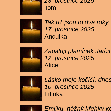
23. prosince 2025
Tom
Tak už jsou to dva roky,
17. prosince 2025
Andulka
Zapaluji plamínek Jarč
12. prosince 2025
Alice
Lásko moje kočičí, dnes 
10. prosince 2025
Fifinka
Emilku, něžný křehký ko