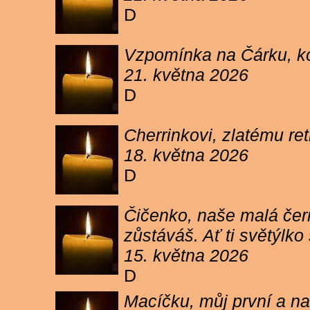
D
Vzpomínka na Čárku, koč
21. května 2026
D
Cherrinkovi, zlatému re
18. května 2026
D
Čičenko, naše malá čern
zůstáváš. Ať ti světýlk
15. května 2026
D
Macíčku, můj první a na