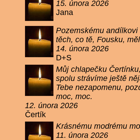
15. února 2026
Jana
Pozemskému andílkovi s
těch, co tě, Fousku, měli
14. února 2026
D+S
Můj chlapečku Čertínku,
spolu strávíme ještě ně
Tebe nezapomenu, pozdr
moc, moc.
12. února 2026
Čertík
Krásnému modrému moure
11. února 2026