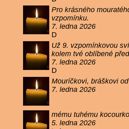
Pro krásného mouratého
vzpomínku.
7. ledna 2026
D
Už 9. vzpomínkovou sví
kolem tvé oblíbené pře
7. ledna 2026
D
Mouríčkovi, bráškovi od
7. ledna 2026
mému tuhému kocourkovi
5. ledna 2026