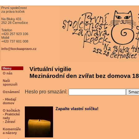
První společnost
za práva koček
Na Bluku 431
252 28 Černošice
Telefon
+420 257 923 106
Mobil
+420 737 601 008
info@kockaapravo.cz
Virtuální vigilie
Menu
O nás
Mezinárodní den zvířat bez domova 18
Naši
sponzoři
Heslo pro smazání:
Oznámení
- Hledají
domov
Zapalte vlastní svíčku!
O kočkách
- Praktické
rady
- Zdraví
Komentáře
a názory