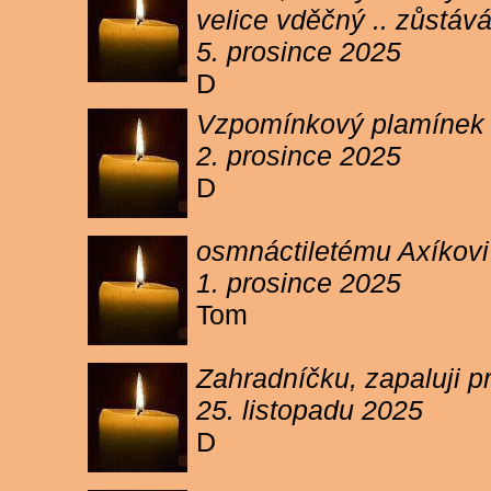
velice vděčný .. zůstáv
5. prosince 2025
D
Vzpomínkový plamínek sv
2. prosince 2025
D
osmnáctiletému Axíkov
1. prosince 2025
Tom
Zahradníčku, zapaluji p
25. listopadu 2025
D