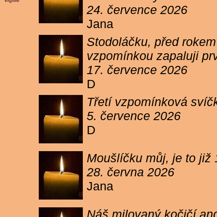
vigilie
24. července 2026
Jana
Stodoláčku, před rokem j
vzpomínkou zapaluji pr
17. července 2026
D
Třetí vzpomínková svíčk
5. července 2026
D
Moušlíčku můj, je to ji
28. června 2026
Jana
Náš milovaný kočičí and