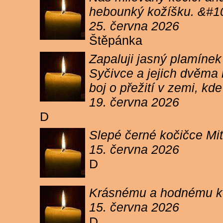
hebounký kožíšku. &#1
25. června 2026
Štěpánka
Zapaluji jasný plamíne
Syčivce a jejich dvěma 
boj o přežití v zemi, kd
19. června 2026
D
Slepé černé kočičce Mit
15. června 2026
D
Krásnému a hodnému koc
15. června 2026
D