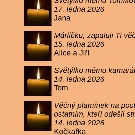
Světýlko mému Tomíkovi.
17. ledna 2026
Jana
Márlíčku, zapaluji Ti 
15. ledna 2026
Alice a Jiří
Světýlko mému kamarád
14. ledna 2026
Tom
Věčný plamínek na poct
ostatním, kteří odešli 
14. ledna 2026
Kočkařka