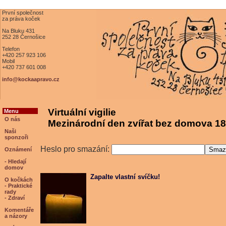
První společnost
za práva koček
Na Bluku 431
252 28 Černošice
Telefon
+420 257 923 106
Mobil
+420 737 601 008
info@kockaapravo.cz
Virtuální vigilie
Menu
O nás
Mezinárodní den zvířat bez domova 18
Naši
sponzoři
Heslo pro smazání:
Oznámení
- Hledají
domov
Zapalte vlastní svíčku!
O kočkách
- Praktické
rady
- Zdraví
Komentáře
a názory