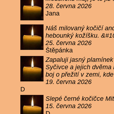
28. června 2026
Jana
Náš milovaný kočičí and
hebounký kožíšku. &#1
25. června 2026
Štěpánka
Zapaluji jasný plamíne
Syčivce a jejich dvěma 
boj o přežití v zemi, kd
19. června 2026
D
Slepé černé kočičce Mit
15. června 2026
D