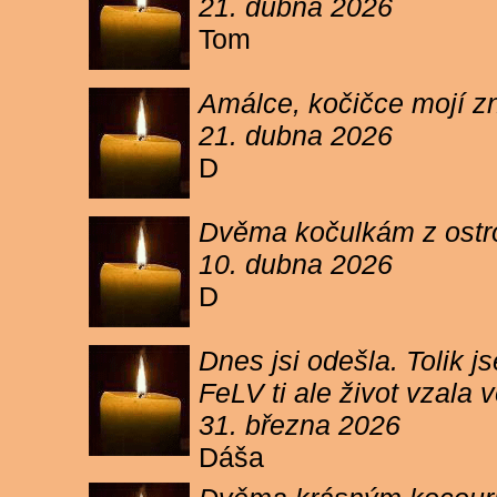
21. dubna 2026
Tom
Amálce, kočičce mojí z
21. dubna 2026
D
Dvěma kočulkám z ostrov
10. dubna 2026
D
Dnes jsi odešla. Tolik j
FeLV ti ale život vzala
31. března 2026
Dáša