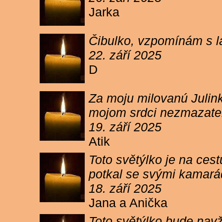
Jarka
Čibulko, vzpomínám s l
22. září 2025
D
Za moju milovanú Julink
mojom srdci nezmazateľ
19. září 2025
Atik
Toto světýlko je na cest
potkal se svými kamará
18. září 2025
Jana a Anička
Toto světýlko bude navžd