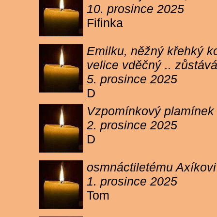
10. prosince 2025
Fifinka
Emilku, něžný křehký ko
velice vděčný .. zůstáv
5. prosince 2025
D
Vzpomínkový plamínek sv
2. prosince 2025
D
osmnáctiletému Axíkov
1. prosince 2025
Tom