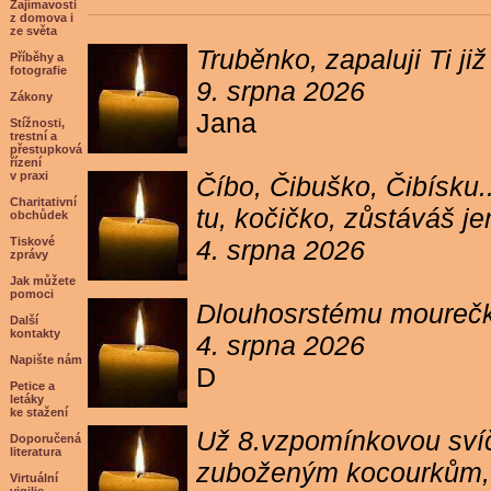
Zajímavosti
z domova i
ze světa
Truběnko, zapaluji Ti 
Příběhy a
fotografie
9. srpna 2026
Zákony
Jana
Stížnosti,
trestní a
přestupková
řízení
v praxi
Číbo, Čibuško, Čibísku.
Charitativní
tu, kočičko, zůstáváš j
obchůdek
Tiskové
4. srpna 2026
zprávy
Jak můžete
pomoci
Dlouhosrstému mourečko
Další
kontakty
4. srpna 2026
Napište nám
D
Petice a
letáky
ke stažení
Už 8.vzpomínkovou svíč
Doporučená
literatura
zuboženým kocourkům, kt
Virtuální