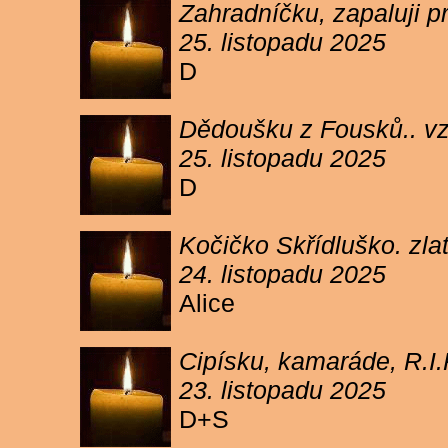
Zahradníčku, zapaluji p
25. listopadu 2025
D
Dědoušku z Fousků.. v
25. listopadu 2025
D
Kočičko Skřídluško. zl
24. listopadu 2025
Alice
Cipísku, kamaráde, R.I
23. listopadu 2025
D+S