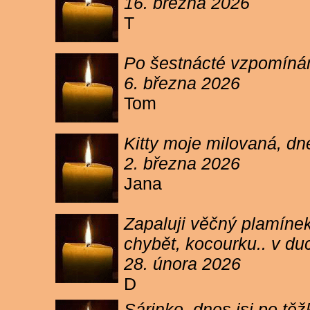
16. března 2026
T
Po šestnácté vzpomínám
6. března 2026
Tom
Kitty moje milovaná, dn
2. března 2026
Jana
Zapaluji věčný plamínek
chybět, kocourku.. v du
28. února 2026
D
Sárinko, dnes jsi po těžk