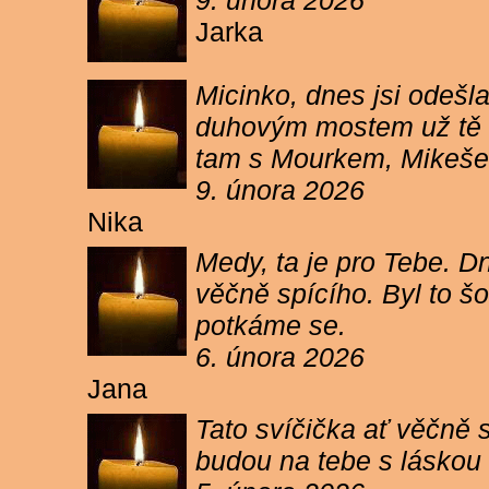
9. února 2026
Jarka
Micinko, dnes jsi odešl
duhovým mostem už tě ne
tam s Mourkem, Mikešem 
9. února 2026
Nika
Medy, ta je pro Tebe. Dn
věčně spícího. Byl to šo
potkáme se.
6. února 2026
Jana
Tato svíčička ať věčně s
budou na tebe s láskou a