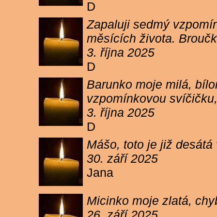
D
Zapaluji sedmý vzpomínk
měsících života. Broučk
3. října 2025
D
Barunko moje milá, bílo
vzpomínkovou svíčičku,
3. října 2025
D
Mášo, toto je již desátá
30. září 2025
Jana
Micinko moje zlatá, chy
26. září 2025