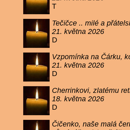
T
Tečičce .. milé a přáte
21. května 2026
D
Vzpomínka na Čárku, koč
21. května 2026
D
Cherrinkovi, zlatému re
18. května 2026
D
Čičenko, naše malá čern