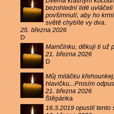
Dvěma krásným kocourkům
bezohlední lidé uvláčel
povšimnutí, aby ho krmi
světě chybíte vy dva.
25. března 2026
D
Mamčinku, děkuji ti už p
21. března 2026
D
Můj miláčku křehounkej,
hlavičku...Prosím odpu
21. března 2026
Štěpánka
16.3.2019 opustil tento