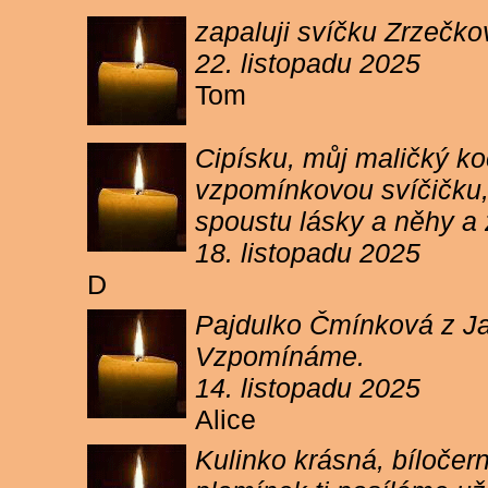
zapaluji svíčku Zrzečkov
22. listopadu 2025
Tom
Cipísku, můj maličký koč
vzpomínkovou svíčičku, 
spoustu lásky a něhy a 
18. listopadu 2025
D
Pajdulko Čmínková z Jar
Vzpomínáme.
14. listopadu 2025
Alice
Kulinko krásná, bíločern