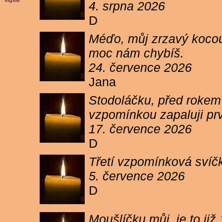
vigilie
4. srpna 2026
D
Méďo, můj zrzavý kocour
moc nám chybíš.
24. července 2026
Jana
Stodoláčku, před rokem j
vzpomínkou zapaluji pr
17. července 2026
D
Třetí vzpomínková svíčk
5. července 2026
D
Moušlíčku můj, je to ji