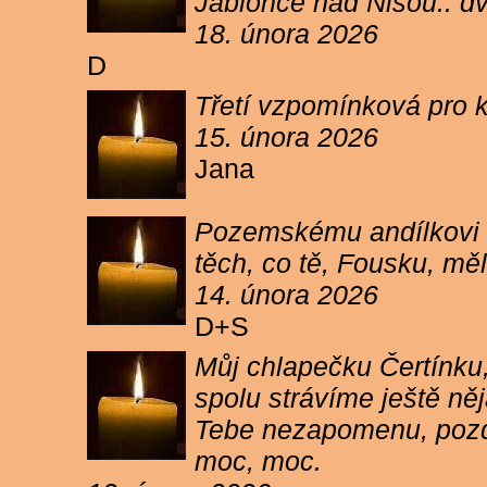
Jablonce nad Nisou.. d
18. února 2026
D
Třetí vzpomínková pro k
15. února 2026
Jana
Pozemskému andílkovi s
těch, co tě, Fousku, měli
14. února 2026
D+S
Můj chlapečku Čertínku,
spolu strávíme ještě ně
Tebe nezapomenu, pozdr
moc, moc.