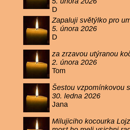
5. února 2026
D
Zapaluji světýlko pro um
5. února 2026
D
za zrzavou utýranou ko
2. února 2026
Tom
Šestou vzpomínkovou s
30. ledna 2026
Jana
Milujiciho kocourka Lojz
most ho meli vsichni ra