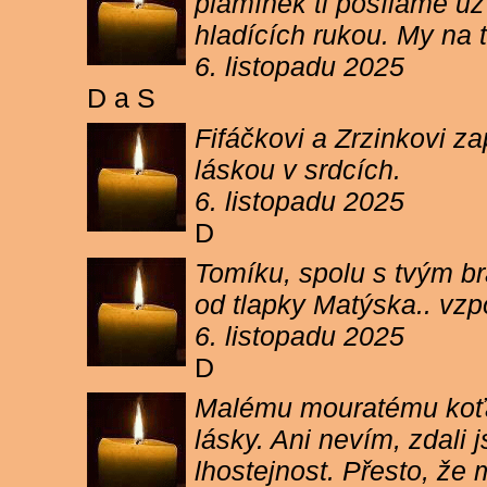
plamínek ti posíláme už 
hladících rukou. My n
6. listopadu 2025
D a S
Fifáčkovi a Zrzinkovi z
láskou v srdcích.
6. listopadu 2025
D
Tomíku, spolu s tvým b
od tlapky Matýska.. vz
6. listopadu 2025
D
Malému mouratému koťát
lásky. Ani nevím, zdali 
lhostejnost. Přesto, že