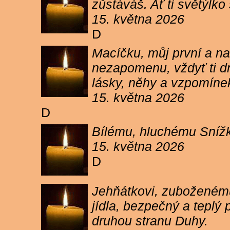
zůstáváš. Ať ti světýlk
15. května 2026
D
Macíčku, můj první a na
nezapomenu, vždyť ti dn
lásky, něhy a vzpomíne
15. května 2026
D
Bílému, hluchému Snížk
15. května 2026
D
Jehňátkovi, zuboženému
jídla, bezpečný a teplý
druhou stranu Duhy.