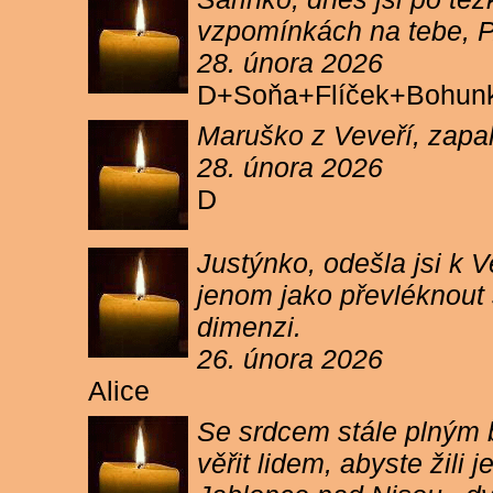
vzpomínkách na tebe, PA
28. února 2026
D+Soňa+Flíček+Bohun
Maruško z Veveří, zapal
28. února 2026
D
Justýnko, odešla jsi k
jenom jako převléknout s
dimenzi.
26. února 2026
Alice
Se srdcem stále plným b
věřit lidem, abyste žil