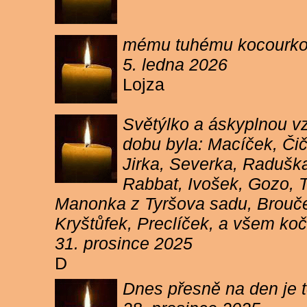
mému tuhému kocourkovi
5. ledna 2026
Lojza
Světýlko a áskyplnou v
dobu byla: Macíček, Či
Jirka, Severka, Raduška
Rabbat, Ivošek, Gozo, To
Manonka z Tyršova sadu, Brouček
Kryštůfek, Preclíček, a všem koč
31. prosince 2025
D
Dnes přesně na den je t