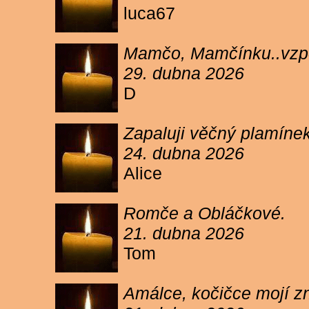
luca67
Mamčo, Mamčínku..vzpo
29. dubna 2026
D
Zapaluji věčný plamíne
24. dubna 2026
Alice
Romče a Obláčkové.
21. dubna 2026
Tom
Amálce, kočičce mojí z