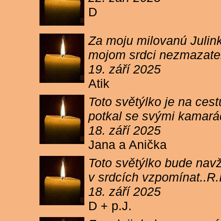
D
Za moju milovanú Julink
mojom srdci nezmazateľ
19. září 2025
Atik
Toto světýlko je na cest
potkal se svými kamará
18. září 2025
Jana a Anička
Toto světýlko bude navžd
v srdcích vzpomínat..R.I
18. září 2025
D + p.J.