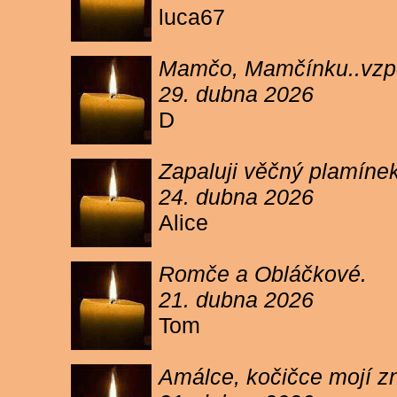
luca67
Mamčo, Mamčínku..vzpo
29. dubna 2026
D
Zapaluji věčný plamíne
24. dubna 2026
Alice
Romče a Obláčkové.
21. dubna 2026
Tom
Amálce, kočičce mojí z