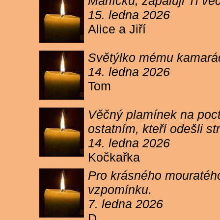
Márlíčku, zapaluji Ti 
15. ledna 2026
Alice a Jiří
Světýlko mému kamarád
14. ledna 2026
Tom
Věčný plamínek na poct
ostatním, kteří odešli 
14. ledna 2026
Kočkařka
Pro krásného mouratého
vzpomínku.
7. ledna 2026
D