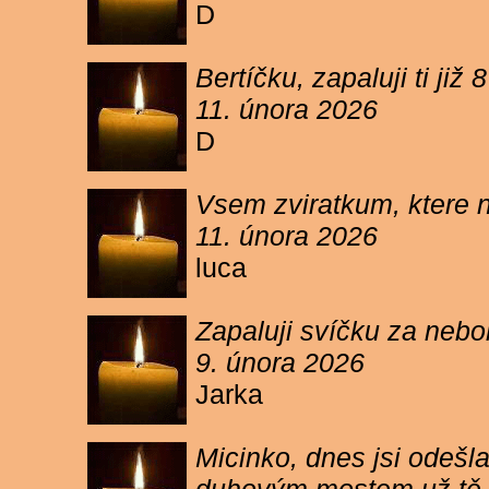
D
Bertíčku, zapaluji ti ji
11. února 2026
D
Vsem zviratkum, ktere 
11. února 2026
luca
Zapaluji svíčku za neb
9. února 2026
Jarka
Micinko, dnes jsi odešl