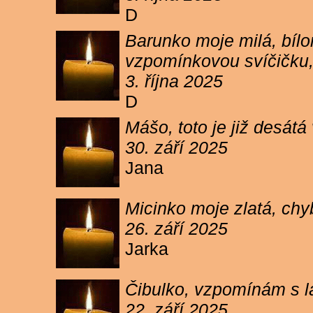
D
Barunko moje milá, bílo
vzpomínkovou svíčičku,
3. října 2025
D
Mášo, toto je již desátá
30. září 2025
Jana
Micinko moje zlatá, chy
26. září 2025
Jarka
Čibulko, vzpomínám s l
22. září 2025