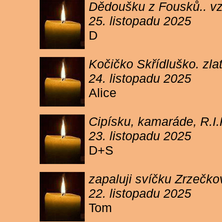
Dědoušku z Fousků.. v
25. listopadu 2025
D
Kočičko Skřídluško. zl
24. listopadu 2025
Alice
Cipísku, kamaráde, R.I
23. listopadu 2025
D+S
zapaluji svíčku Zrzečkov
22. listopadu 2025
Tom