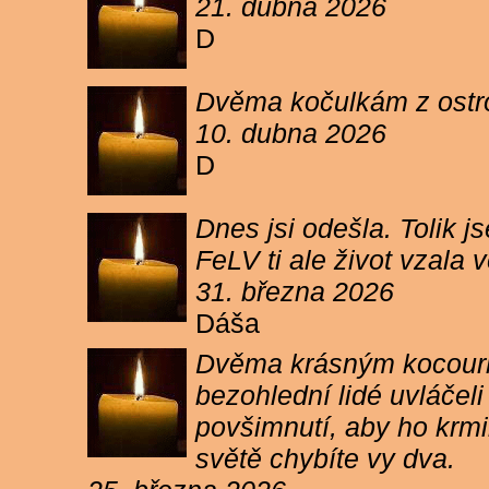
21. dubna 2026
D
Dvěma kočulkám z ostrov
10. dubna 2026
D
Dnes jsi odešla. Tolik j
FeLV ti ale život vzala
31. března 2026
Dáša
Dvěma krásným kocourkům
bezohlední lidé uvláčel
povšimnutí, aby ho krmi
světě chybíte vy dva.