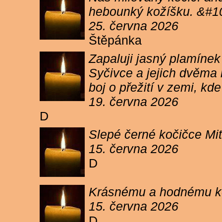
hebounký kožíšku. &#1
25. června 2026
Štěpánka
Zapaluji jasný plamíne
Syčivce a jejich dvěma 
boj o přežití v zemi, kd
19. června 2026
D
Slepé černé kočičce Mit
15. června 2026
D
Krásnému a hodnému koc
15. června 2026
D