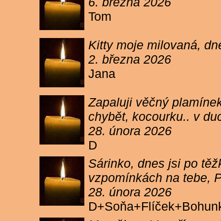
6. března 2026
Tom
Kitty moje milovaná, dn
2. března 2026
Jana
Zapaluji věčný plamínek
chybět, kocourku.. v du
28. února 2026
D
Sárinko, dnes jsi po těžk
vzpomínkách na tebe, PA
28. února 2026
D+Soňa+Flíček+Bohun