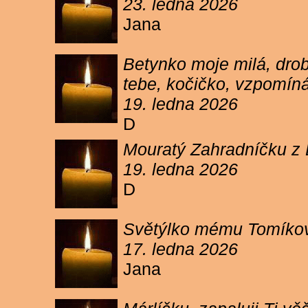
23. ledna 2026
Jana
Betynko moje milá, drob
tebe, kočičko, vzpomíná
19. ledna 2026
D
Mouratý Zahradníčku z 
19. ledna 2026
D
Světýlko mému Tomíkovi.
17. ledna 2026
Jana