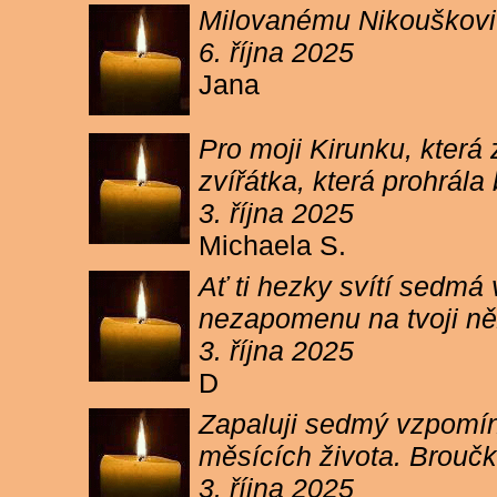
Milovanému Nikouškovi z
6. října 2025
Jana
Pro moji Kirunku, která
zvířátka, která prohrála
3. října 2025
Michaela S.
Ať ti hezky svítí sedmá
nezapomenu na tvoji ně
3. října 2025
D
Zapaluji sedmý vzpomínk
měsících života. Broučk
3. října 2025