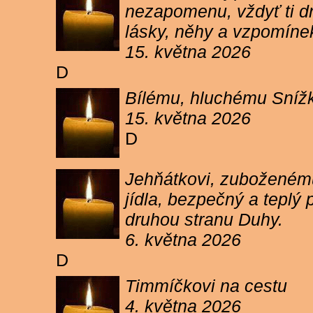
nezapomenu, vždyť ti dn
lásky, něhy a vzpomíne
15. května 2026
D
Bílému, hluchému Snížk
15. května 2026
D
Jehňátkovi, zuboženému
jídla, bezpečný a teplý
druhou stranu Duhy.
6. května 2026
D
Timmíčkovi na cestu
4. května 2026