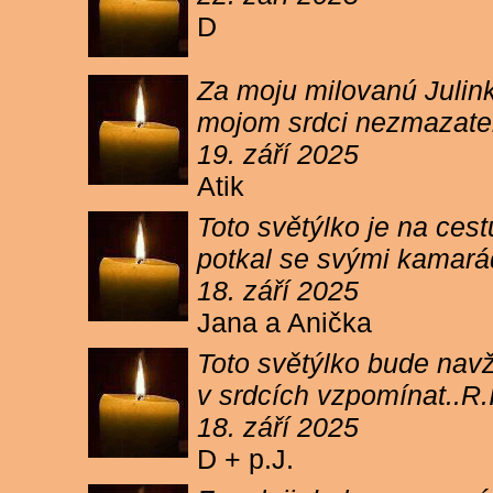
D
Za moju milovanú Julink
mojom srdci nezmazateľ
19. září 2025
Atik
Toto světýlko je na cest
potkal se svými kamará
18. září 2025
Jana a Anička
Toto světýlko bude navžd
v srdcích vzpomínat..R.I
18. září 2025
D + p.J.