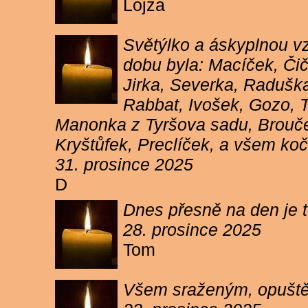
Lojza
Světýlko a áskyplnou v
dobu byla: Macíček, Či
Jirka, Severka, Raduška
Rabbat, Ivošek, Gozo, To
Manonka z Tyršova sadu, Brouček
Kryštůfek, Preclíček, a všem koč
31. prosince 2025
D
Dnes přesně na den je t
28. prosince 2025
Tom
Všem sraženým, opuště