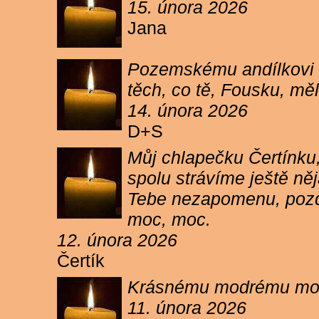
15. února 2026
Jana
Pozemskému andílkovi s
těch, co tě, Fousku, měli
14. února 2026
D+S
Můj chlapečku Čertínku,
spolu strávíme ještě ně
Tebe nezapomenu, pozdr
moc, moc.
12. února 2026
Čertík
Krásnému modrému moure
11. února 2026