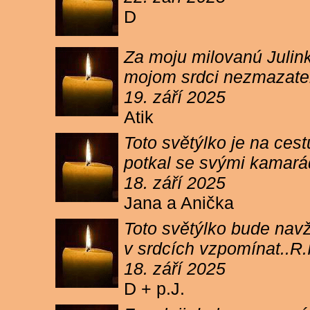
D
Za moju milovanú Julink
mojom srdci nezmazateľ
19. září 2025
Atik
Toto světýlko je na cest
potkal se svými kamará
18. září 2025
Jana a Anička
Toto světýlko bude navžd
v srdcích vzpomínat..R.I
18. září 2025
D + p.J.