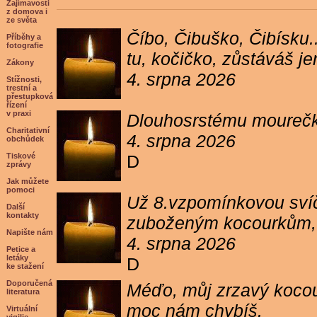
Zajímavosti
z domova i
ze světa
Číbo, Čibuško, Čibísku.
Příběhy a
fotografie
tu, kočičko, zůstáváš j
Zákony
4. srpna 2026
Stížnosti,
trestní a
přestupková
řízení
v praxi
Dlouhosrstému mourečko
Charitativní
4. srpna 2026
obchůdek
Tiskové
D
zprávy
Jak můžete
pomoci
Už 8.vzpomínkovou svíč
Další
kontakty
zuboženým kocourkům, kt
Napište nám
4. srpna 2026
Petice a
letáky
D
ke stažení
Doporučená
Méďo, můj zrzavý kocour
literatura
moc nám chybíš.
Virtuální