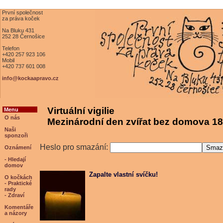
První společnost
za práva koček
Na Bluku 431
252 28 Černošice
Telefon
+420 257 923 106
Mobil
+420 737 601 008
info@kockaapravo.cz
Virtuální vigilie
Menu
O nás
Mezinárodní den zvířat bez domova 18
Naši
sponzoři
Heslo pro smazání:
Oznámení
- Hledají
domov
Zapalte vlastní svíčku!
O kočkách
- Praktické
rady
- Zdraví
Komentáře
a názory