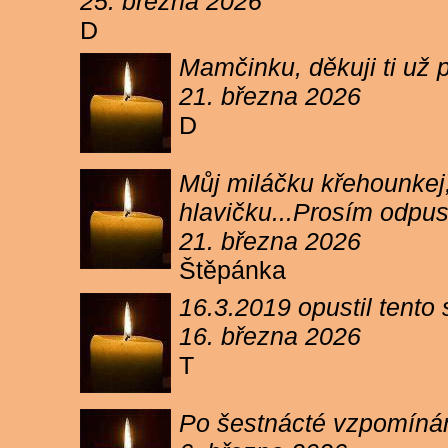
25. března 2026
D
Mamčinku, děkuji ti už p
21. března 2026
D
Můj miláčku křehounkej,
hlavičku...Prosím odpu
21. března 2026
Štěpánka
16.3.2019 opustil tento
16. března 2026
T
Po šestnácté vzpomínám