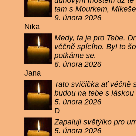
duhovým mostem už tě ne
tam s Mourkem, Mikešem 
9. února 2026
Nika
Medy, ta je pro Tebe. Dn
věčně spícího. Byl to šo
potkáme se.
6. února 2026
Jana
Tato svíčička ať věčně s
budou na tebe s láskou a
5. února 2026
D
Zapaluji světýlko pro um
5. února 2026