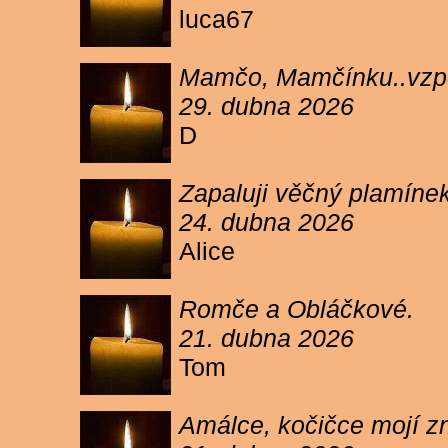
luca67
Mamčo, Mamčínku..vzpo
29. dubna 2026
D
Zapaluji věčný plamíne
24. dubna 2026
Alice
Romče a Obláčkové.
21. dubna 2026
Tom
Amálce, kočičce mojí z