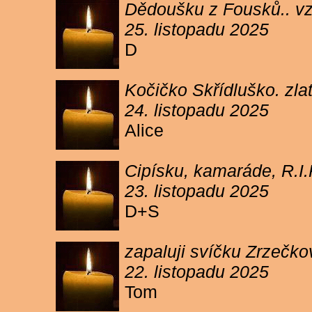
Dědoušku z Fousků.. v
25. listopadu 2025
D
Kočičko Skřídluško. zl
24. listopadu 2025
Alice
Cipísku, kamaráde, R.I
23. listopadu 2025
D+S
zapaluji svíčku Zrzečkov
22. listopadu 2025
Tom