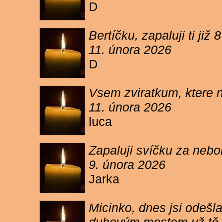
D
Bertíčku, zapaluji ti ji
11. února 2026
D
Vsem zviratkum, ktere 
11. února 2026
luca
Zapaluji svíčku za neb
9. února 2026
Jarka
Micinko, dnes jsi odešl