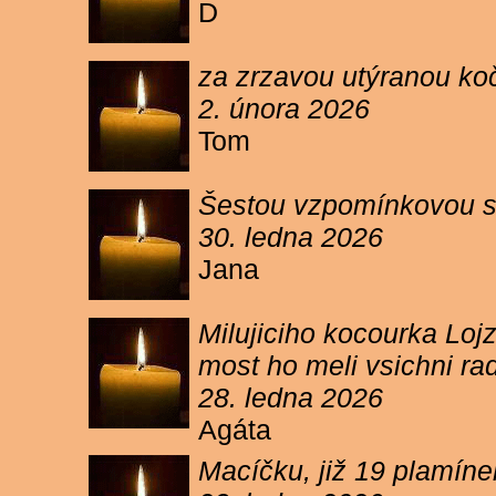
D
za zrzavou utýranou ko
2. února 2026
Tom
Šestou vzpomínkovou s
30. ledna 2026
Jana
Milujiciho kocourka Lojz
most ho meli vsichni ra
28. ledna 2026
Agáta
Macíčku, již 19 plamín