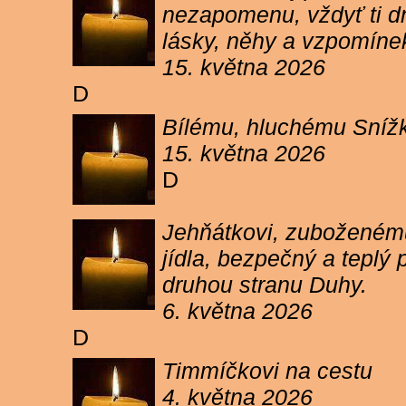
nezapomenu, vždyť ti dn
lásky, něhy a vzpomíne
15. května 2026
D
Bílému, hluchému Snížk
15. května 2026
D
Jehňátkovi, zuboženému
jídla, bezpečný a teplý
druhou stranu Duhy.
6. května 2026
D
Timmíčkovi na cestu
4. května 2026