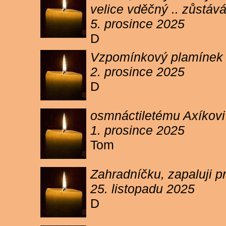
velice vděčný .. zůstáv
5. prosince 2025
D
Vzpomínkový plamínek sv
2. prosince 2025
D
osmnáctiletému Axíkov
1. prosince 2025
Tom
Zahradníčku, zapaluji p
25. listopadu 2025
D