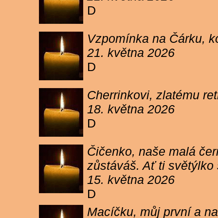
D
Vzpomínka na Čárku, koč
21. května 2026
D
Cherrinkovi, zlatému re
18. května 2026
D
Čičenko, naše malá čern
zůstáváš. Ať ti světýlk
15. května 2026
D
Macíčku, můj první a na