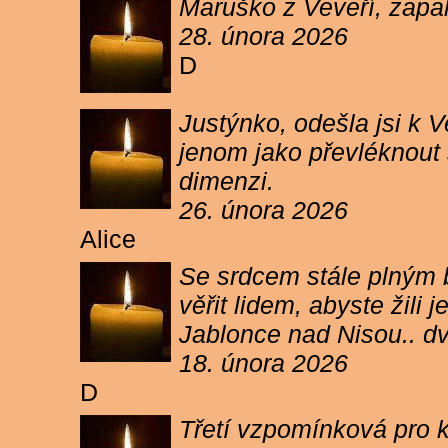
Maruško z Veveří, zapal
28. února 2026
D
Justýnko, odešla jsi k
jenom jako převléknout s
dimenzi.
26. února 2026
Alice
Se srdcem stále plným b
věřit lidem, abyste žil
Jablonce nad Nisou.. d
18. února 2026
D
Třetí vzpomínková pro k