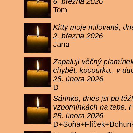
6. března 2026
Tom
Kitty moje milovaná, dn
2. března 2026
Jana
Zapaluji věčný plamínek
chybět, kocourku.. v du
28. února 2026
D
Sárinko, dnes jsi po těžk
vzpomínkách na tebe, PA
28. února 2026
D+Soňa+Flíček+Bohun