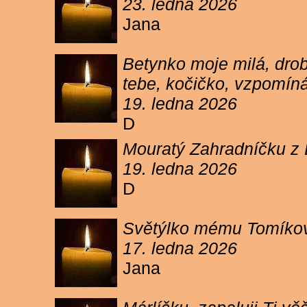
23. ledna 2026
Jana
Betynko moje milá, drob
tebe, kočičko, vzpomíná
19. ledna 2026
D
Mouratý Zahradníčku z 
19. ledna 2026
D
Světýlko mému Tomíkovi.
17. ledna 2026
Jana