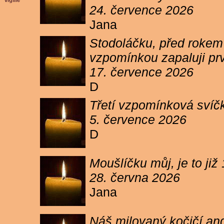
vigilie
24. července 2026
Jana
Stodoláčku, před rokem j
vzpomínkou zapaluji pr
17. července 2026
D
Třetí vzpomínková svíčk
5. července 2026
D
Moušlíčku můj, je to ji
28. června 2026
Jana
Náš milovaný kočičí and