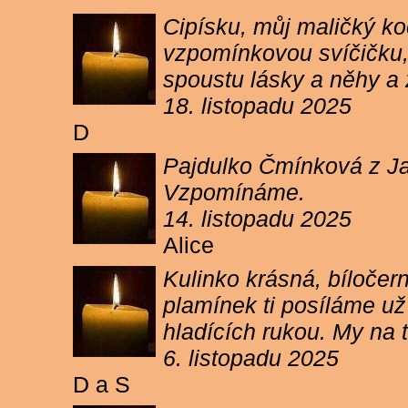
Cipísku, můj maličký koč
vzpomínkovou svíčičku, 
spoustu lásky a něhy a 
18. listopadu 2025
D
Pajdulko Čmínková z Jar
Vzpomínáme.
14. listopadu 2025
Alice
Kulinko krásná, bíločern
plamínek ti posíláme už 
hladících rukou. My n
6. listopadu 2025
D a S