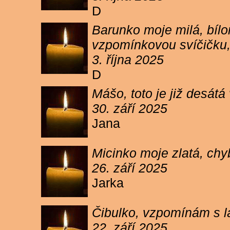
D
Barunko moje milá, bílo
vzpomínkovou svíčičku,
3. října 2025
D
Mášo, toto je již desátá
30. září 2025
Jana
Micinko moje zlatá, chy
26. září 2025
Jarka
Čibulko, vzpomínám s l
22. září 2025