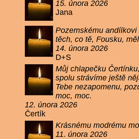
15. února 2026
Jana
Pozemskému andílkovi s
těch, co tě, Fousku, měli
14. února 2026
D+S
Můj chlapečku Čertínku,
spolu strávíme ještě ně
Tebe nezapomenu, pozdr
moc, moc.
12. února 2026
Čertík
Krásnému modrému moure
11. února 2026