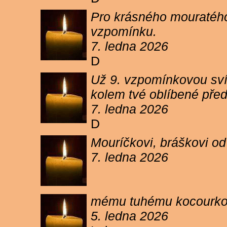
Pro krásného mouratého
vzpomínku.
7. ledna 2026
D
Už 9. vzpomínkovou sví
kolem tvé oblíbené pře
7. ledna 2026
D
Mouríčkovi, bráškovi od
7. ledna 2026
mému tuhému kocourkovi
5. ledna 2026