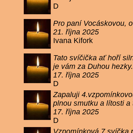
D
Pro paní Vocáskovou, od
21. října 2025
Ivana Kifork
Tato svíčička ať hoří s
je vám za Duhou hezky.
17. října 2025
D
Zapaluji 4.vzpomínkovou
plnou smutku a lítosti 
17. října 2025
D
Vzpomínková 7 svíčka p