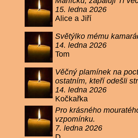
Márlíčku, zapaluji Ti 
15. ledna 2026
Alice a Jiří
Světýlko mému kamarád
14. ledna 2026
Tom
Věčný plamínek na poct
ostatním, kteří odešli 
14. ledna 2026
Kočkařka
Pro krásného mouratého
vzpomínku.
7. ledna 2026
D