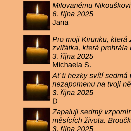
Milovanému Nikouškovi z
6. října 2025
Jana
Pro moji Kirunku, která
zvířátka, která prohrála
3. října 2025
Michaela S.
Ať ti hezky svítí sedmá
nezapomenu na tvoji ně
3. října 2025
D
Zapaluji sedmý vzpomínk
měsících života. Broučk
3. října 2025