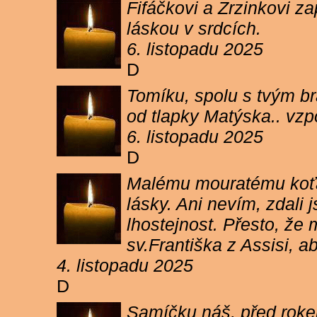
Fifáčkovi a Zrzinkovi z
láskou v srdcích.
6. listopadu 2025
D
Tomíku, spolu s tvým b
od tlapky Matýska.. vz
6. listopadu 2025
D
Malému mouratému koťát
lásky. Ani nevím, zdali 
lhostejnost. Přesto, že
sv.Františka z Assisi, a
4. listopadu 2025
D
Samíčku náš, před rokem