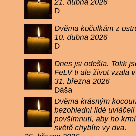
21. dubna 2026
D
Dvěma kočulkám z ostrov
10. dubna 2026
D
Dnes jsi odešla. Tolik j
FeLV ti ale život vzala
31. března 2026
Dáša
Dvěma krásným kocourkům
bezohlední lidé uvláčel
povšimnutí, aby ho krmi
světě chybíte vy dva.