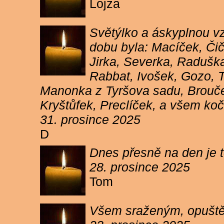
Lojza
Světýlko a áskyplnou v
dobu byla: Macíček, Či
Jirka, Severka, Raduška
Rabbat, Ivošek, Gozo, To
Manonka z Tyršova sadu, Brouček
Kryštůfek, Preclíček, a všem koč
31. prosince 2025
D
Dnes přesně na den je t
28. prosince 2025
Tom
Všem sraženým, opuště