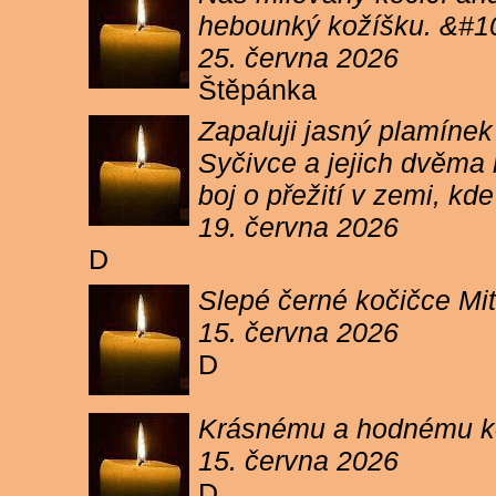
hebounký kožíšku. &#1
25. června 2026
Štěpánka
Zapaluji jasný plamíne
Syčivce a jejich dvěma 
boj o přežití v zemi, kd
19. června 2026
D
Slepé černé kočičce Mit
15. června 2026
D
Krásnému a hodnému koc
15. června 2026
D