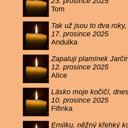
23. prosince 2025
Tom
Tak už jsou to dva roky,
17. prosince 2025
Andulka
Zapaluji plamínek Jarč
12. prosince 2025
Alice
Lásko moje kočičí, dnes 
10. prosince 2025
Fifinka
Emilku, něžný křehký ko