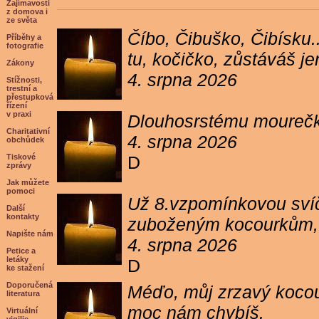
Zajímavosti
z domova i
ze světa
Číbo, Čibuško, Čibísku.
Příběhy a
fotografie
tu, kočičko, zůstáváš j
Zákony
4. srpna 2026
Stížnosti,
trestní a
přestupková
řízení
v praxi
Dlouhosrstému mourečko
Charitativní
4. srpna 2026
obchůdek
Tiskové
D
zprávy
Jak můžete
pomoci
Už 8.vzpomínkovou svíč
Další
kontakty
zuboženým kocourkům, kt
Napište nám
4. srpna 2026
Petice a
letáky
D
ke stažení
Doporučená
Méďo, můj zrzavý kocour
literatura
moc nám chybíš.
Virtuální