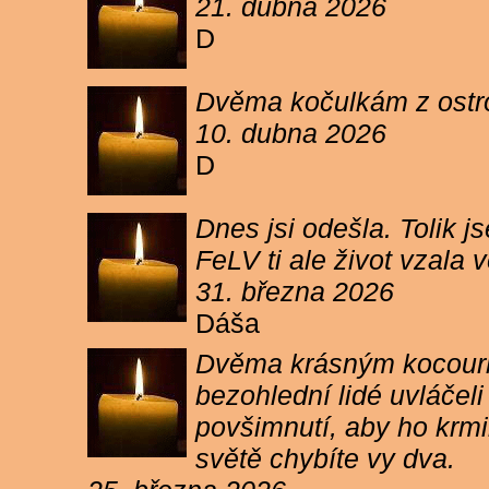
21. dubna 2026
D
Dvěma kočulkám z ostrov
10. dubna 2026
D
Dnes jsi odešla. Tolik j
FeLV ti ale život vzala
31. března 2026
Dáša
Dvěma krásným kocourkům
bezohlední lidé uvláčel
povšimnutí, aby ho krmi
světě chybíte vy dva.