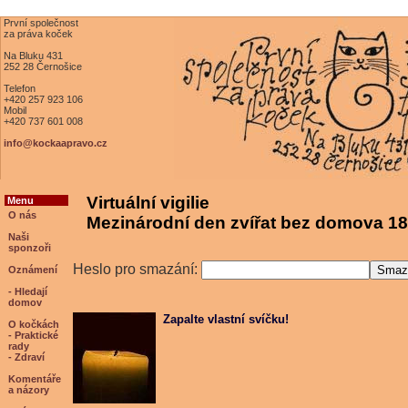
První společnost
za práva koček
Na Bluku 431
252 28 Černošice
Telefon
+420 257 923 106
Mobil
+420 737 601 008
info@kockaapravo.cz
Virtuální vigilie
Menu
O nás
Mezinárodní den zvířat bez domova 18
Naši
sponzoři
Heslo pro smazání:
Oznámení
- Hledají
domov
Zapalte vlastní svíčku!
O kočkách
- Praktické
rady
- Zdraví
Komentáře
a názory