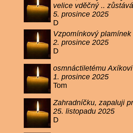
velice vděčný .. zůstáv
5. prosince 2025
D
Vzpomínkový plamínek sv
2. prosince 2025
D
osmnáctiletému Axíkov
1. prosince 2025
Tom
Zahradníčku, zapaluji p
25. listopadu 2025
D