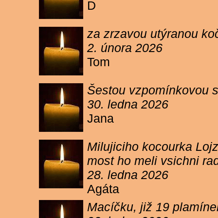
D
za zrzavou utýranou ko
2. února 2026
Tom
Šestou vzpomínkovou s
30. ledna 2026
Jana
Milujiciho kocourka Lojz
most ho meli vsichni ra
28. ledna 2026
Agáta
Macíčku, již 19 plamín