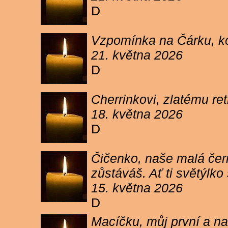
D
Vzpomínka na Čárku, koč
21. května 2026
D
Cherrinkovi, zlatému re
18. května 2026
D
Čičenko, naše malá čern
zůstáváš. Ať ti světýlk
15. května 2026
D
Macíčku, můj první a na