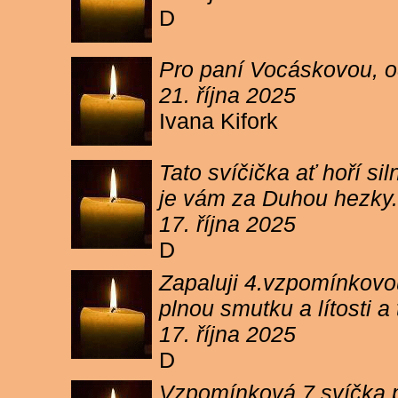
D
Pro paní Vocáskovou, od
21. října 2025
Ivana Kifork
Tato svíčička ať hoří s
je vám za Duhou hezky.
17. října 2025
D
Zapaluji 4.vzpomínkovou
plnou smutku a lítosti 
17. října 2025
D
Vzpomínková 7 svíčka p