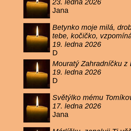
23. ledna 2026
Jana
Betynko moje milá, drob
tebe, kočičko, vzpomíná
19. ledna 2026
D
Mouratý Zahradníčku z 
19. ledna 2026
D
Světýlko mému Tomíkovi.
17. ledna 2026
Jana