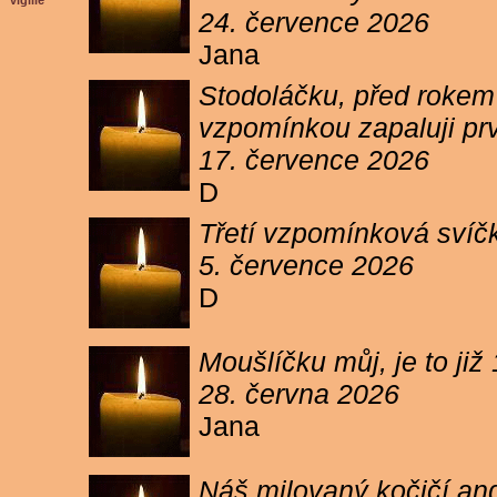
vigilie
24. července 2026
Jana
Stodoláčku, před rokem j
vzpomínkou zapaluji pr
17. července 2026
D
Třetí vzpomínková svíčk
5. července 2026
D
Moušlíčku můj, je to ji
28. června 2026
Jana
Náš milovaný kočičí and