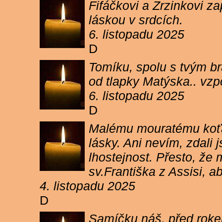
Fifáčkovi a Zrzinkovi z
láskou v srdcích.
6. listopadu 2025
D
Tomíku, spolu s tvým b
od tlapky Matýska.. vz
6. listopadu 2025
D
Malému mouratému koťát
lásky. Ani nevím, zdali 
lhostejnost. Přesto, že
sv.Františka z Assisi, a
4. listopadu 2025
D
Samíčku náš, před rokem