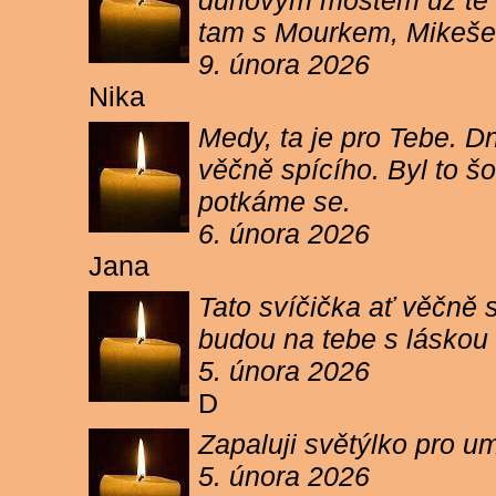
duhovým mostem už tě ne
tam s Mourkem, Mikešem 
9. února 2026
Nika
Medy, ta je pro Tebe. Dn
věčně spícího. Byl to šo
potkáme se.
6. února 2026
Jana
Tato svíčička ať věčně s
budou na tebe s láskou a
5. února 2026
D
Zapaluji světýlko pro um
5. února 2026