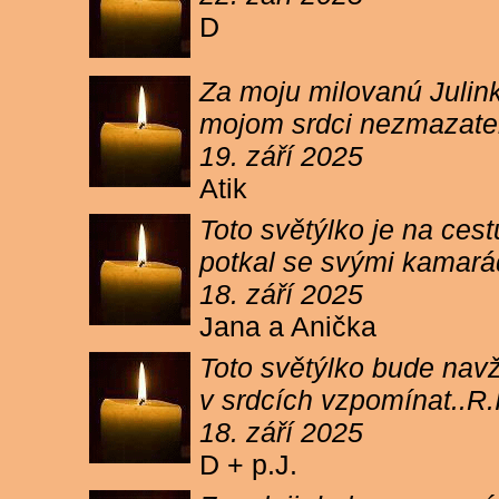
D
Za moju milovanú Julink
mojom srdci nezmazateľ
19. září 2025
Atik
Toto světýlko je na cest
potkal se svými kamará
18. září 2025
Jana a Anička
Toto světýlko bude navžd
v srdcích vzpomínat..R.I
18. září 2025
D + p.J.