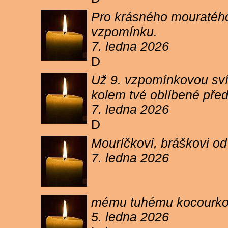
Pro krásného mouratého
vzpomínku.
7. ledna 2026
D
Už 9. vzpomínkovou sví
kolem tvé oblíbené pře
7. ledna 2026
D
Mouríčkovi, bráškovi od
7. ledna 2026
mému tuhému kocourkovi
5. ledna 2026