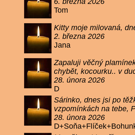
6. března 2026
Tom
Kitty moje milovaná, dn
2. března 2026
Jana
Zapaluji věčný plamínek
chybět, kocourku.. v du
28. února 2026
D
Sárinko, dnes jsi po těžk
vzpomínkách na tebe, PA
28. února 2026
D+Soňa+Flíček+Bohun