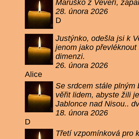
Maruško z Veveří, zapal
28. února 2026
D
Justýnko, odešla jsi k
jenom jako převléknout s
dimenzi.
26. února 2026
Alice
Se srdcem stále plným b
věřit lidem, abyste žil
Jablonce nad Nisou.. d
18. února 2026
D
Třetí vzpomínková pro k