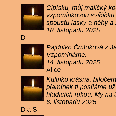
Cipísku, můj maličký koč
vzpomínkovou svíčičku, 
spoustu lásky a něhy a 
18. listopadu 2025
D
Pajdulko Čmínková z Jar
Vzpomínáme.
14. listopadu 2025
Alice
Kulinko krásná, bíločern
plamínek ti posíláme už 
hladících rukou. My n
6. listopadu 2025
D a S