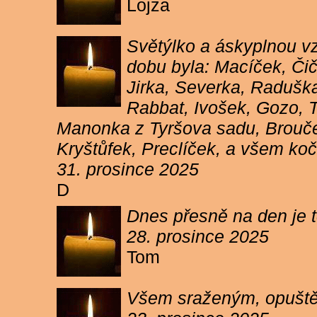
Lojza
Světýlko a áskyplnou v
dobu byla: Macíček, Či
Jirka, Severka, Raduška
Rabbat, Ivošek, Gozo, To
Manonka z Tyršova sadu, Brouček
Kryštůfek, Preclíček, a všem koč
31. prosince 2025
D
Dnes přesně na den je t
28. prosince 2025
Tom
Všem sraženým, opuště