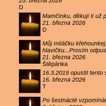
25. března 2026
D
Mamčinku, děkuji ti už p
21. března 2026
D
Můj miláčku křehounkej,
hlavičku...Prosím odpu
21. března 2026
Štěpánka
16.3.2019 opustil tento
16. března 2026
T
Po šestnácté vzpomínám