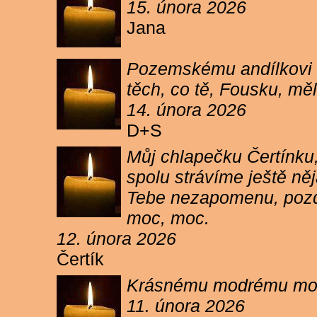
15. února 2026
Jana
Pozemskému andílkovi s
těch, co tě, Fousku, měli
14. února 2026
D+S
Můj chlapečku Čertínku,
spolu strávíme ještě ně
Tebe nezapomenu, pozdr
moc, moc.
12. února 2026
Čertík
Krásnému modrému moure
11. února 2026