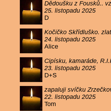
Dědoušku z Fousků.. v
25. listopadu 2025
D
Kočičko Skřídluško. zl
24. listopadu 2025
Alice
Cipísku, kamaráde, R.I
23. listopadu 2025
D+S
zapaluji svíčku Zrzečkov
22. listopadu 2025
Tom