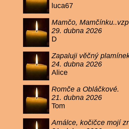
luca67
Mamčo, Mamčínku..vzpo
29. dubna 2026
D
Zapaluji věčný plamíne
24. dubna 2026
Alice
Romče a Obláčkové.
21. dubna 2026
Tom
Amálce, kočičce mojí z