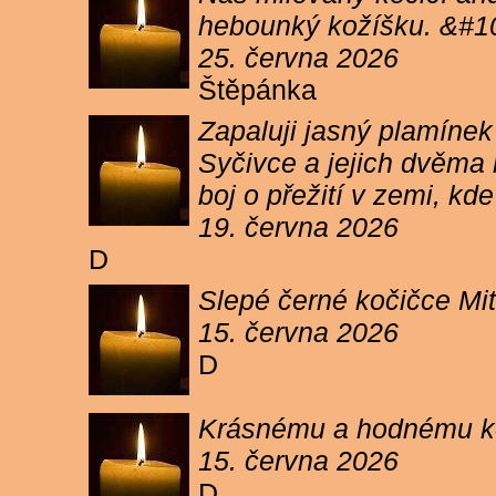
hebounký kožíšku. &#1
25. června 2026
Štěpánka
Zapaluji jasný plamíne
Syčivce a jejich dvěma 
boj o přežití v zemi, kd
19. června 2026
D
Slepé černé kočičce Mit
15. června 2026
D
Krásnému a hodnému koc
15. června 2026
D