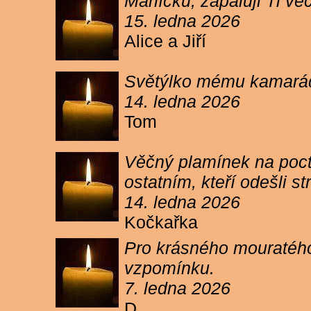
Márlíčku, zapaluji Ti 
15. ledna 2026
Alice a Jiří
Světýlko mému kamarád
14. ledna 2026
Tom
Věčný plamínek na poct
ostatním, kteří odešli 
14. ledna 2026
Kočkařka
Pro krásného mouratého
vzpomínku.
7. ledna 2026
D