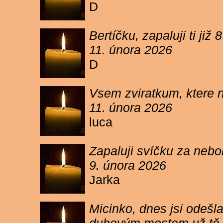
D
Bertíčku, zapaluji ti ji
11. února 2026
D
Vsem zviratkum, ktere 
11. února 2026
luca
Zapaluji svíčku za neb
9. února 2026
Jarka
Micinko, dnes jsi odešl