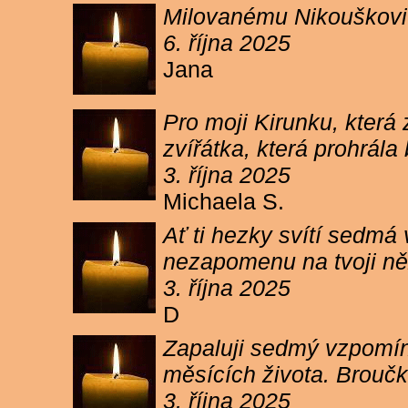
Milovanému Nikouškovi z
6. října 2025
Jana
Pro moji Kirunku, která
zvířátka, která prohrála
3. října 2025
Michaela S.
Ať ti hezky svítí sedmá
nezapomenu na tvoji ně
3. října 2025
D
Zapaluji sedmý vzpomínk
měsících života. Broučk
3. října 2025