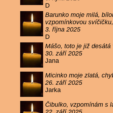
D
Barunko moje milá, bílo
vzpomínkovou svíčičku,
3. října 2025
D
Mášo, toto je již desátá
30. září 2025
Jana
Micinko moje zlatá, chy
26. září 2025
Jarka
Čibulko, vzpomínám s l
22. září 2025