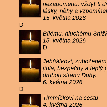
nezapomenu, vždyť ti dn
lásky, něhy a vzpomíne
15. května 2026
D
Bílému, hluchému Snížk
15. května 2026
D
Jehňátkovi, zuboženému
jídla, bezpečný a teplý
druhou stranu Duhy.
6. května 2026
D
Timmíčkovi na cestu
4. května 2026