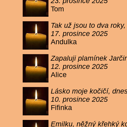
23. prosince 2025
Tom
Tak už jsou to dva roky,
17. prosince 2025
Andulka
Zapaluji plamínek Jarč
12. prosince 2025
Alice
Lásko moje kočičí, dnes 
10. prosince 2025
Fifinka
Emilku, něžný křehký ko