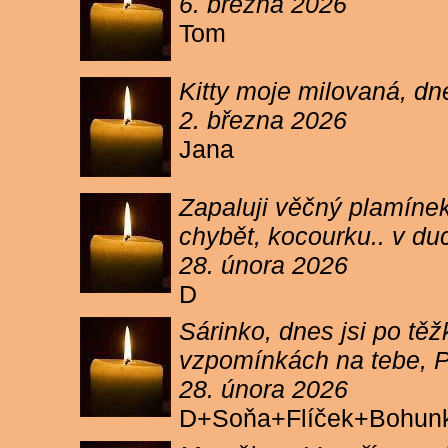
6. března 2026
Tom
Kitty moje milovaná, dn
2. března 2026
Jana
Zapaluji věčný plamínek
chybět, kocourku.. v du
28. února 2026
D
Sárinko, dnes jsi po těžk
vzpomínkách na tebe, PA
28. února 2026
D+Soňa+Flíček+Bohun