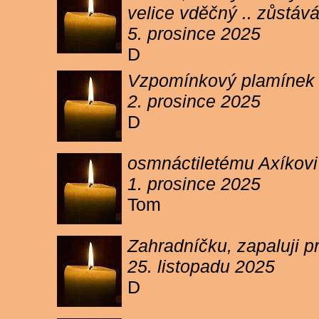
velice vděčný .. zůstáv
5. prosince 2025
D
Vzpomínkový plamínek sv
2. prosince 2025
D
osmnáctiletému Axíkov
1. prosince 2025
Tom
Zahradníčku, zapaluji p
25. listopadu 2025
D