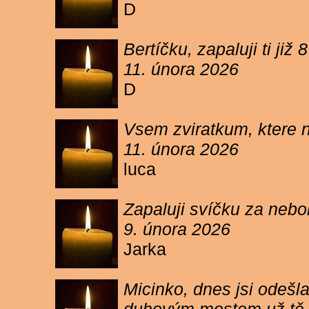
D
Bertíčku, zapaluji ti ji
11. února 2026
D
Vsem zviratkum, ktere 
11. února 2026
luca
Zapaluji svíčku za neb
9. února 2026
Jarka
Micinko, dnes jsi odešl