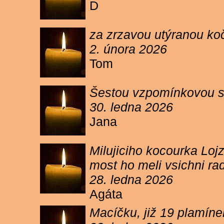
D
za zrzavou utýranou ko
2. února 2026
Tom
Šestou vzpomínkovou s
30. ledna 2026
Jana
Milujiciho kocourka Lojz
most ho meli vsichni ra
28. ledna 2026
Agáta
Macíčku, již 19 plamín