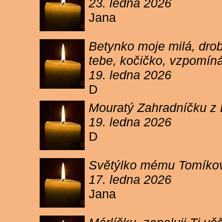
23. ledna 2026
Jana
Betynko moje milá, drob
tebe, kočičko, vzpomíná
19. ledna 2026
D
Mouratý Zahradníčku z 
19. ledna 2026
D
Světýlko mému Tomíkovi.
17. ledna 2026
Jana