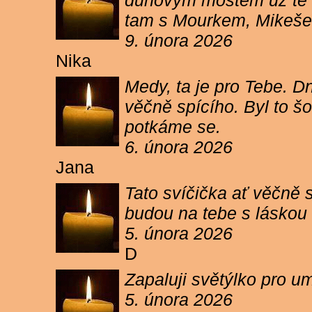
duhovým mostem už tě ne
tam s Mourkem, Mikešem 
9. února 2026
Nika
Medy, ta je pro Tebe. Dn
věčně spícího. Byl to šo
potkáme se.
6. února 2026
Jana
Tato svíčička ať věčně s
budou na tebe s láskou a
5. února 2026
D
Zapaluji světýlko pro um
5. února 2026