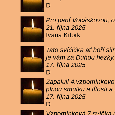
D
Pro paní Vocáskovou, od
21. října 2025
Ivana Kifork
Tato svíčička ať hoří s
je vám za Duhou hezky.
17. října 2025
D
Zapaluji 4.vzpomínkovou
plnou smutku a lítosti 
17. října 2025
D
Vzpomínková 7 svíčka p