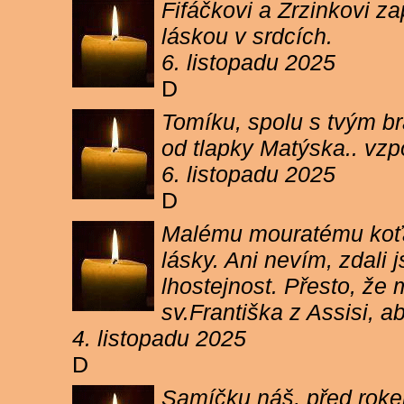
Fifáčkovi a Zrzinkovi z
láskou v srdcích.
6. listopadu 2025
D
Tomíku, spolu s tvým b
od tlapky Matýska.. vz
6. listopadu 2025
D
Malému mouratému koťát
lásky. Ani nevím, zdali 
lhostejnost. Přesto, že
sv.Františka z Assisi, a
4. listopadu 2025
D
Samíčku náš, před rokem