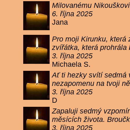
Milovanému Nikouškovi z
6. října 2025
Jana
Pro moji Kirunku, která
zvířátka, která prohrála
3. října 2025
Michaela S.
Ať ti hezky svítí sedmá
nezapomenu na tvoji ně
3. října 2025
D
Zapaluji sedmý vzpomínk
měsících života. Broučk
3. října 2025