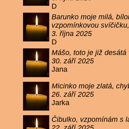
D
Barunko moje milá, bílo
vzpomínkovou svíčičku,
3. října 2025
D
Mášo, toto je již desátá
30. září 2025
Jana
Micinko moje zlatá, chy
26. září 2025
Jarka
Čibulko, vzpomínám s l
22. září 2025