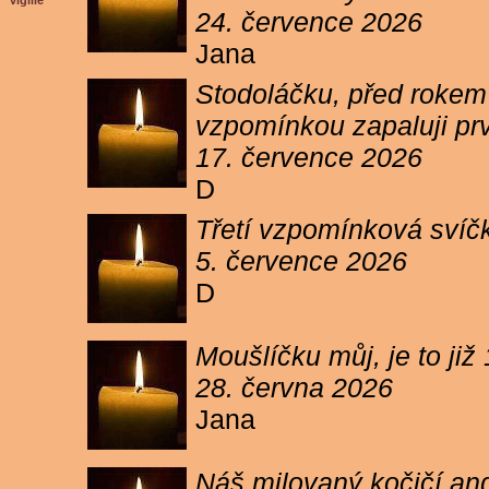
vigilie
24. července 2026
Jana
Stodoláčku, před rokem j
vzpomínkou zapaluji pr
17. července 2026
D
Třetí vzpomínková svíčk
5. července 2026
D
Moušlíčku můj, je to ji
28. června 2026
Jana
Náš milovaný kočičí and