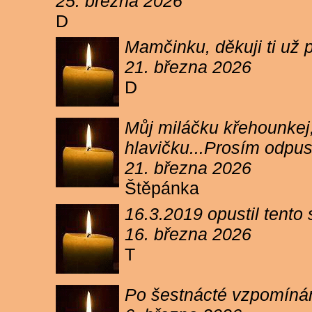
25. března 2026
D
Mamčinku, děkuji ti už p
21. března 2026
D
Můj miláčku křehounkej,
hlavičku...Prosím odpu
21. března 2026
Štěpánka
16.3.2019 opustil tento
16. března 2026
T
Po šestnácté vzpomínám