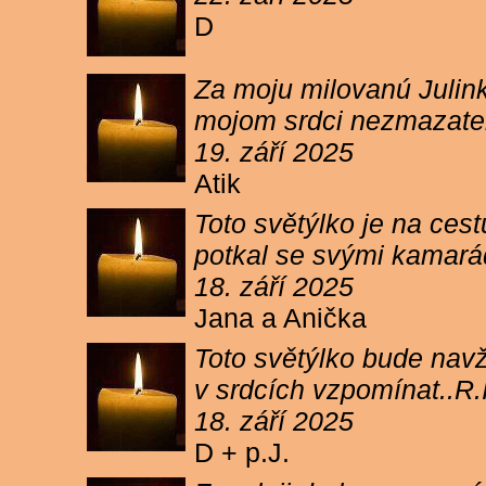
D
Za moju milovanú Julink
mojom srdci nezmazateľ
19. září 2025
Atik
Toto světýlko je na cest
potkal se svými kamará
18. září 2025
Jana a Anička
Toto světýlko bude navžd
v srdcích vzpomínat..R.I
18. září 2025
D + p.J.