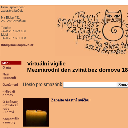
První společnost
za práva koček
Na Bluku 431
252 28 Černošice
Telefon
+420 257 923 106
Mobil
+420 737 601 008
info@kockaapravo.cz
Virtuální vigilie
Menu
O nás
Mezinárodní den zvířat bez domova 18
Naši
sponzoři
Heslo pro smazání:
Oznámení
- Hledají
domov
Zapalte vlastní svíčku!
O kočkách
- Praktické
rady
- Zdraví
Komentáře
a názory