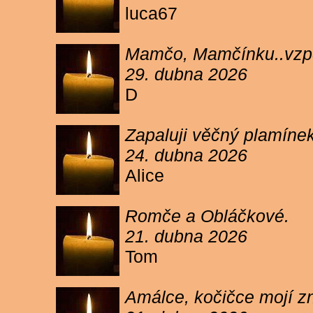
luca67
Mamčo, Mamčínku..vzpo
29. dubna 2026
D
Zapaluji věčný plamíne
24. dubna 2026
Alice
Romče a Obláčkové.
21. dubna 2026
Tom
Amálce, kočičce mojí z