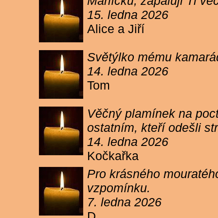
Márlíčku, zapaluji Ti 
15. ledna 2026
Alice a Jiří
Světýlko mému kamarád
14. ledna 2026
Tom
Věčný plamínek na poct
ostatním, kteří odešli 
14. ledna 2026
Kočkařka
Pro krásného mouratého
vzpomínku.
7. ledna 2026
D