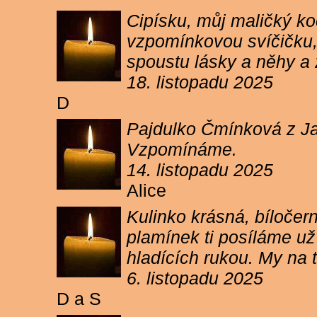
Cipísku, můj maličký koč
vzpomínkovou svíčičku, 
spoustu lásky a něhy a 
18. listopadu 2025
D
Pajdulko Čmínková z Jar
Vzpomínáme.
14. listopadu 2025
Alice
Kulinko krásná, bíločern
plamínek ti posíláme už 
hladících rukou. My n
6. listopadu 2025
D a S