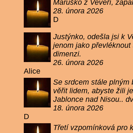
Maruško z Veveří, zapal
28. února 2026
D
Justýnko, odešla jsi k
jenom jako převléknout s
dimenzi.
26. února 2026
Alice
Se srdcem stále plným b
věřit lidem, abyste žil
Jablonce nad Nisou.. d
18. února 2026
D
Třetí vzpomínková pro k