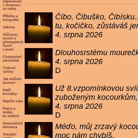
Zajímavosti
z domova i
ze světa
Číbo, Čibuško, Čibísku.
Příběhy a
fotografie
tu, kočičko, zůstáváš j
Zákony
4. srpna 2026
Stížnosti,
trestní a
přestupková
řízení
v praxi
Dlouhosrstému mourečko
Charitativní
4. srpna 2026
obchůdek
Tiskové
D
zprávy
Jak můžete
pomoci
Už 8.vzpomínkovou svíč
Další
kontakty
zuboženým kocourkům, kt
Napište nám
4. srpna 2026
Petice a
letáky
D
ke stažení
Doporučená
Méďo, můj zrzavý kocour
literatura
moc nám chybíš.
Virtuální