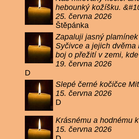
hebounký kožíšku. &#1
25. června 2026
Štěpánka
Zapaluji jasný plamíne
Syčivce a jejich dvěma 
boj o přežití v zemi, kd
19. června 2026
D
Slepé černé kočičce Mit
15. června 2026
D
Krásnému a hodnému koc
15. června 2026
D