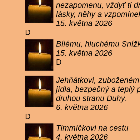
nezapomenu, vždyť ti dn
lásky, něhy a vzpomíne
15. května 2026
D
Bílému, hluchému Snížk
15. května 2026
D
Jehňátkovi, zuboženému
jídla, bezpečný a teplý
druhou stranu Duhy.
6. května 2026
D
Timmíčkovi na cestu
4. května 2026