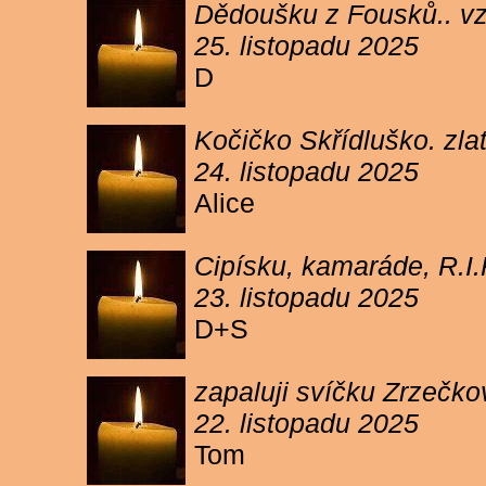
Dědoušku z Fousků.. v
25. listopadu 2025
D
Kočičko Skřídluško. zl
24. listopadu 2025
Alice
Cipísku, kamaráde, R.I
23. listopadu 2025
D+S
zapaluji svíčku Zrzečkov
22. listopadu 2025
Tom