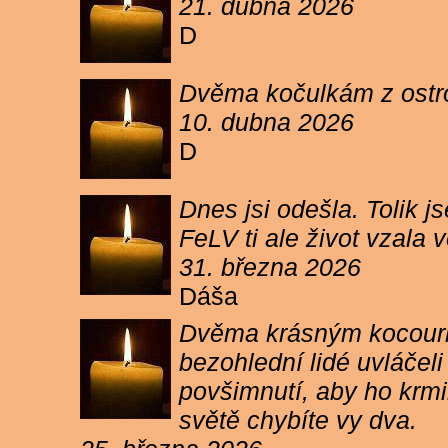
21. dubna 2026
D
Dvěma kočulkám z ostrov
10. dubna 2026
D
Dnes jsi odešla. Tolik j
FeLV ti ale život vzala
31. března 2026
Dáša
Dvěma krásným kocourkům
bezohlední lidé uvláčel
povšimnutí, aby ho krmi
světě chybíte vy dva.