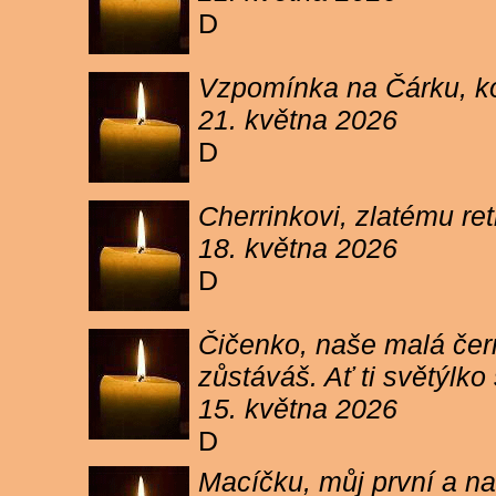
D
Vzpomínka na Čárku, koč
21. května 2026
D
Cherrinkovi, zlatému re
18. května 2026
D
Čičenko, naše malá čern
zůstáváš. Ať ti světýlk
15. května 2026
D
Macíčku, můj první a na