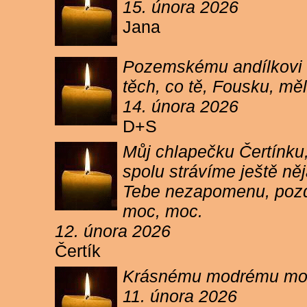
15. února 2026
Jana
Pozemskému andílkovi s
těch, co tě, Fousku, měli
14. února 2026
D+S
Můj chlapečku Čertínku,
spolu strávíme ještě ně
Tebe nezapomenu, pozdr
moc, moc.
12. února 2026
Čertík
Krásnému modrému moure
11. února 2026