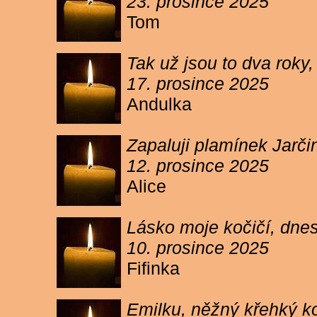
23. prosince 2025
Tom
Tak už jsou to dva roky,
17. prosince 2025
Andulka
Zapaluji plamínek Jarč
12. prosince 2025
Alice
Lásko moje kočičí, dnes 
10. prosince 2025
Fifinka
Emilku, něžný křehký ko