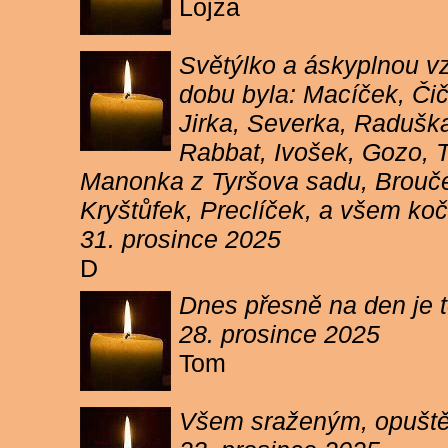
Lojza
Světýlko a áskyplnou v
dobu byla: Macíček, Či
Jirka, Severka, Raduška
Rabbat, Ivošek, Gozo, To
Manonka z Tyršova sadu, Brouček
Kryštůfek, Preclíček, a všem koč
31. prosince 2025
D
Dnes přesně na den je t
28. prosince 2025
Tom
Všem sraženým, opuště