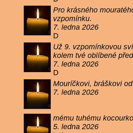
Pro krásného mouratého
vzpomínku.
7. ledna 2026
D
Už 9. vzpomínkovou sví
kolem tvé oblíbené pře
7. ledna 2026
D
Mouríčkovi, bráškovi od
7. ledna 2026
mému tuhému kocourkovi
5. ledna 2026