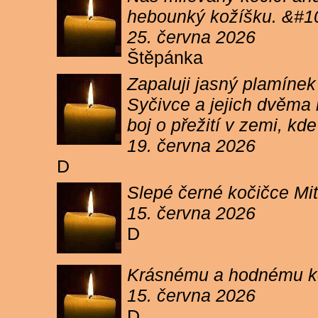
hebounký kožíšku. &#1
25. června 2026
Štěpánka
Zapaluji jasný plamíne
Syčivce a jejich dvěma 
boj o přežití v zemi, kd
19. června 2026
D
Slepé černé kočičce Mit
15. června 2026
D
Krásnému a hodnému koc
15. června 2026
D