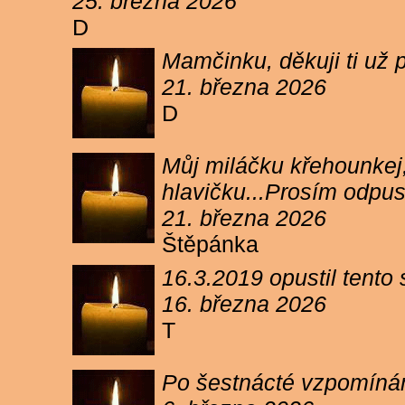
25. března 2026
D
Mamčinku, děkuji ti už p
21. března 2026
D
Můj miláčku křehounkej,
hlavičku...Prosím odpu
21. března 2026
Štěpánka
16.3.2019 opustil tento
16. března 2026
T
Po šestnácté vzpomínám