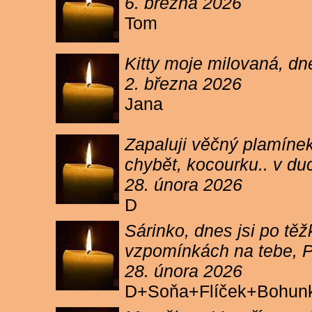
6. března 2026
Tom
Kitty moje milovaná, dn
2. března 2026
Jana
Zapaluji věčný plamínek
chybět, kocourku.. v du
28. února 2026
D
Sárinko, dnes jsi po těžk
vzpomínkách na tebe, PA
28. února 2026
D+Soňa+Flíček+Bohun