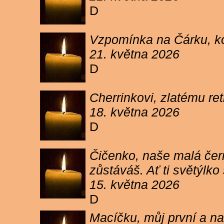
D
Vzpomínka na Čárku, koč
21. května 2026
D
Cherrinkovi, zlatému re
18. května 2026
D
Čičenko, naše malá čern
zůstáváš. Ať ti světýlk
15. května 2026
D
Macíčku, můj první a na