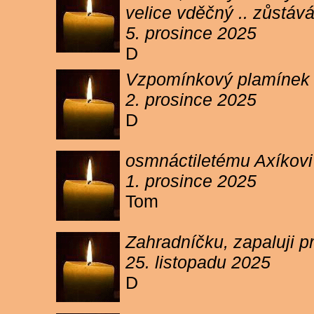
velice vděčný .. zůstáv
5. prosince 2025
D
Vzpomínkový plamínek sv
2. prosince 2025
D
osmnáctiletému Axíkov
1. prosince 2025
Tom
Zahradníčku, zapaluji p
25. listopadu 2025
D