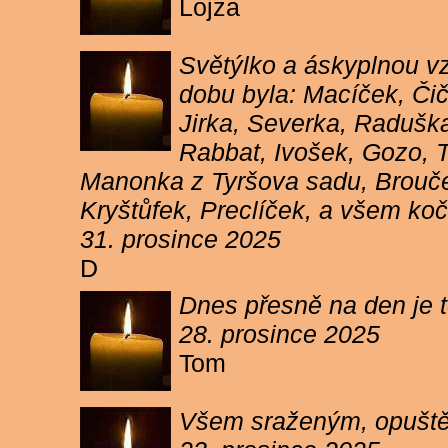
Lojza
Světýlko a áskyplnou v
dobu byla: Macíček, Či
Jirka, Severka, Raduška
Rabbat, Ivošek, Gozo, To
Manonka z Tyršova sadu, Brouček
Kryštůfek, Preclíček, a všem koč
31. prosince 2025
D
Dnes přesně na den je t
28. prosince 2025
Tom
Všem sraženým, opuště