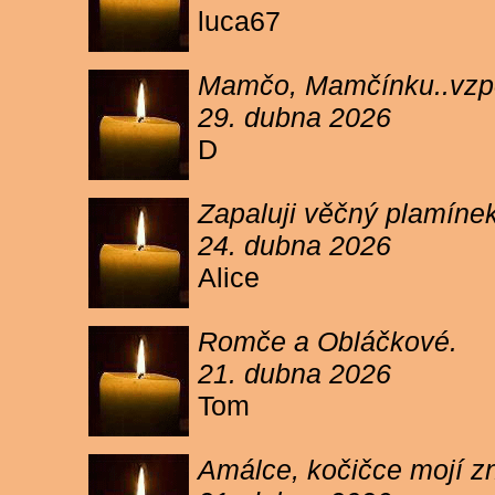
luca67
Mamčo, Mamčínku..vzpo
29. dubna 2026
D
Zapaluji věčný plamíne
24. dubna 2026
Alice
Romče a Obláčkové.
21. dubna 2026
Tom
Amálce, kočičce mojí z