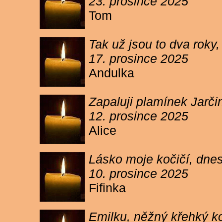
23. prosince 2025
Tom
Tak už jsou to dva roky,
17. prosince 2025
Andulka
Zapaluji plamínek Jarč
12. prosince 2025
Alice
Lásko moje kočičí, dnes 
10. prosince 2025
Fifinka
Emilku, něžný křehký ko