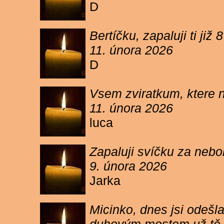
D
Bertíčku, zapaluji ti ji
11. února 2026
D
Vsem zviratkum, ktere 
11. února 2026
luca
Zapaluji svíčku za neb
9. února 2026
Jarka
Micinko, dnes jsi odešl