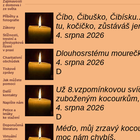
Zajímavosti
z domova i
ze světa
Číbo, Čibuško, Čibísku.
Příběhy a
fotografie
tu, kočičko, zůstáváš j
Zákony
4. srpna 2026
Stížnosti,
trestní a
přestupková
řízení
v praxi
Dlouhosrstému mourečko
Charitativní
4. srpna 2026
obchůdek
Tiskové
D
zprávy
Jak můžete
pomoci
Už 8.vzpomínkovou svíč
Další
kontakty
zuboženým kocourkům, kt
Napište nám
4. srpna 2026
Petice a
letáky
D
ke stažení
Doporučená
Méďo, můj zrzavý kocour
literatura
moc nám chybíš.
Virtuální