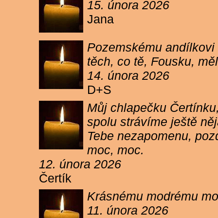
15. února 2026
Jana
Pozemskému andílkovi s
těch, co tě, Fousku, měli
14. února 2026
D+S
Můj chlapečku Čertínku,
spolu strávíme ještě ně
Tebe nezapomenu, pozdr
moc, moc.
12. února 2026
Čertík
Krásnému modrému moure
11. února 2026