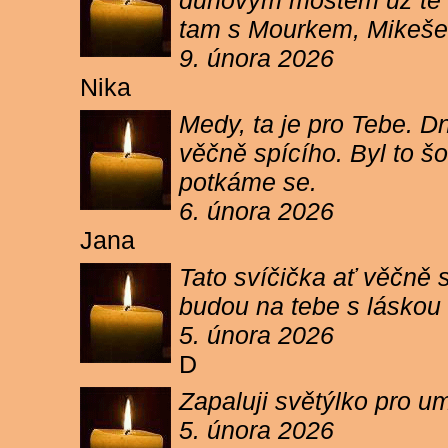
duhovým mostem už tě ne
tam s Mourkem, Mikešem 
9. února 2026
Nika
Medy, ta je pro Tebe. Dn
věčně spícího. Byl to šo
potkáme se.
6. února 2026
Jana
Tato svíčička ať věčně s
budou na tebe s láskou a
5. února 2026
D
Zapaluji světýlko pro um
5. února 2026