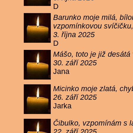
D
Barunko moje milá, bílo
vzpomínkovou svíčičku,
3. října 2025
D
Mášo, toto je již desátá
30. září 2025
Jana
Micinko moje zlatá, chy
26. září 2025
Jarka
Čibulko, vzpomínám s l
22. září 2025