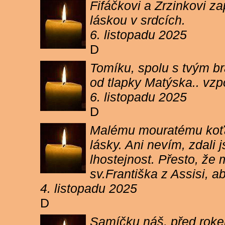
Fifáčkovi a Zrzinkovi z
láskou v srdcích.
6. listopadu 2025
D
Tomíku, spolu s tvým b
od tlapky Matýska.. vz
6. listopadu 2025
D
Malému mouratému koťát
lásky. Ani nevím, zdali 
lhostejnost. Přesto, že
sv.Františka z Assisi, a
4. listopadu 2025
D
Samíčku náš, před rokem