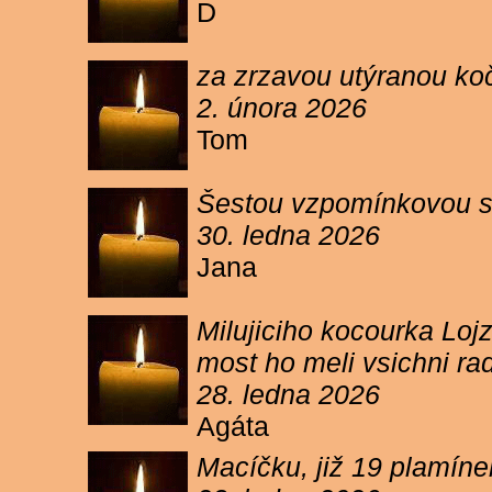
D
za zrzavou utýranou ko
2. února 2026
Tom
Šestou vzpomínkovou s
30. ledna 2026
Jana
Milujiciho kocourka Lojz
most ho meli vsichni ra
28. ledna 2026
Agáta
Macíčku, již 19 plamín