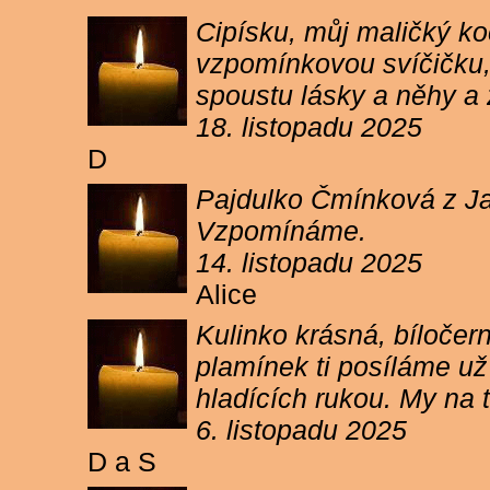
Cipísku, můj maličký koč
vzpomínkovou svíčičku, 
spoustu lásky a něhy a 
18. listopadu 2025
D
Pajdulko Čmínková z Jar
Vzpomínáme.
14. listopadu 2025
Alice
Kulinko krásná, bíločern
plamínek ti posíláme už 
hladících rukou. My n
6. listopadu 2025
D a S