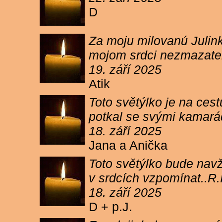
D
Za moju milovanú Julink
mojom srdci nezmazateľ
19. září 2025
Atik
Toto světýlko je na cest
potkal se svými kamará
18. září 2025
Jana a Anička
Toto světýlko bude navžd
v srdcích vzpomínat..R.I
18. září 2025
D + p.J.