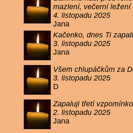
mazlení, večerní ležení 
4. listopadu 2025
Jana
Kačenko, dnes Ti zapalu
3. listopadu 2025
Jana
Všem chlupáčkům za Duh
3. listopadu 2025
D
Zapaluji třetí vzpomínk
2. listopadu 2025
Jana