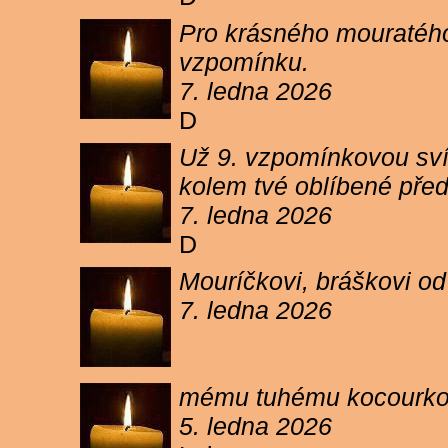
Pro krásného mouratého
vzpomínku.
7. ledna 2026
D
Už 9. vzpomínkovou sví
kolem tvé oblíbené pře
7. ledna 2026
D
Mouríčkovi, bráškovi od
7. ledna 2026
mému tuhému kocourkovi
5. ledna 2026