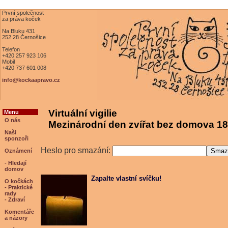
První společnost
za práva koček
Na Bluku 431
252 28 Černošice
Telefon
+420 257 923 106
Mobil
+420 737 601 008
info@kockaapravo.cz
Virtuální vigilie
Menu
O nás
Mezinárodní den zvířat bez domova 18
Naši
sponzoři
Heslo pro smazání:
Oznámení
- Hledají
domov
Zapalte vlastní svíčku!
O kočkách
- Praktické
rady
- Zdraví
Komentáře
a názory