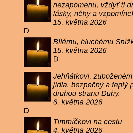
nezapomenu, vždyť ti dn
lásky, něhy a vzpomíne
15. května 2026
D
Bílému, hluchému Snížk
15. května 2026
D
Jehňátkovi, zuboženému
jídla, bezpečný a teplý
druhou stranu Duhy.
6. května 2026
D
Timmíčkovi na cestu
4. května 2026