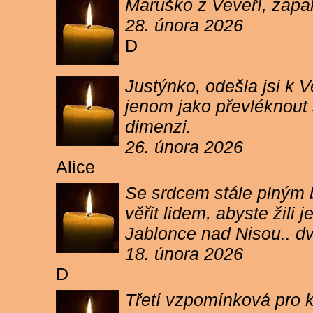
Maruško z Veveří, zapal
28. února 2026
D
Justýnko, odešla jsi k
jenom jako převléknout s
dimenzi.
26. února 2026
Alice
Se srdcem stále plným b
věřit lidem, abyste žil
Jablonce nad Nisou.. d
18. února 2026
D
Třetí vzpomínková pro k