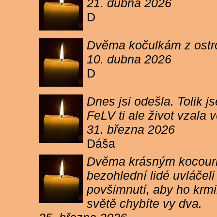
21. dubna 2026
D
Dvěma kočulkám z ostrov
10. dubna 2026
D
Dnes jsi odešla. Tolik j
FeLV ti ale život vzala
31. března 2026
Dáša
Dvěma krásným kocourkům
bezohlední lidé uvláčel
povšimnutí, aby ho krmi
světě chybíte vy dva.