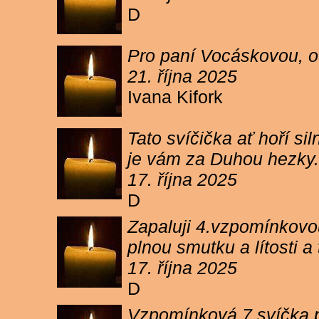
D
Pro paní Vocáskovou, od
21. října 2025
Ivana Kifork
Tato svíčička ať hoří s
je vám za Duhou hezky.
17. října 2025
D
Zapaluji 4.vzpomínkovou
plnou smutku a lítosti 
17. října 2025
D
Vzpomínková 7 svíčka p