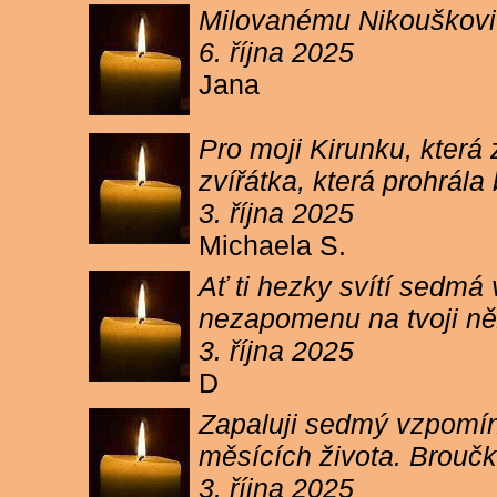
Milovanému Nikouškovi z
6. října 2025
Jana
Pro moji Kirunku, která
zvířátka, která prohrála
3. října 2025
Michaela S.
Ať ti hezky svítí sedmá
nezapomenu na tvoji ně
3. října 2025
D
Zapaluji sedmý vzpomínk
měsících života. Broučk
3. října 2025