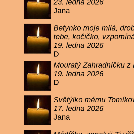
23. ledna 2026
Jana
Betynko moje milá, drob
tebe, kočičko, vzpomíná
19. ledna 2026
D
Mouratý Zahradníčku z 
19. ledna 2026
D
Světýlko mému Tomíkovi.
17. ledna 2026
Jana