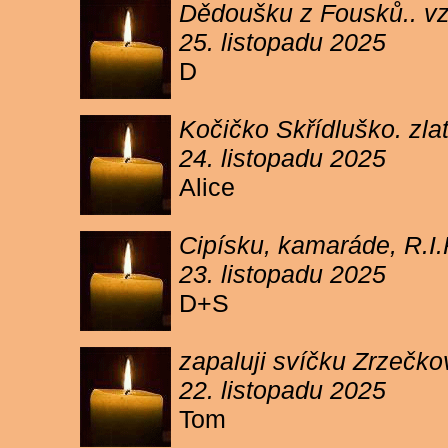
Dědoušku z Fousků.. v
25. listopadu 2025
D
Kočičko Skřídluško. zl
24. listopadu 2025
Alice
Cipísku, kamaráde, R.I
23. listopadu 2025
D+S
zapaluji svíčku Zrzečkov
22. listopadu 2025
Tom