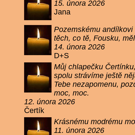
15. února 2026
Jana
Pozemskému andílkovi s
těch, co tě, Fousku, měli
14. února 2026
D+S
Můj chlapečku Čertínku,
spolu strávíme ještě ně
Tebe nezapomenu, pozdr
moc, moc.
12. února 2026
Čertík
Krásnému modrému moure
11. února 2026