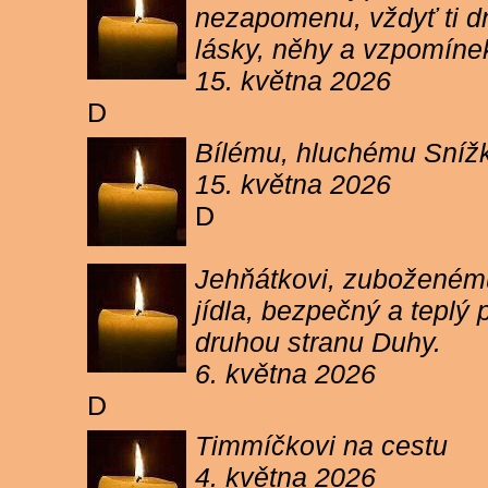
nezapomenu, vždyť ti dn
lásky, něhy a vzpomíne
15. května 2026
D
Bílému, hluchému Snížk
15. května 2026
D
Jehňátkovi, zuboženému
jídla, bezpečný a teplý
druhou stranu Duhy.
6. května 2026
D
Timmíčkovi na cestu
4. května 2026