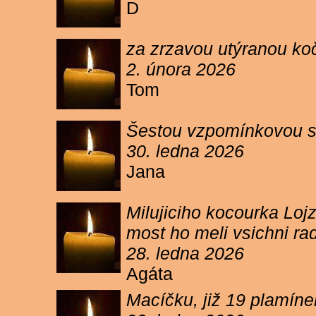
D
za zrzavou utýranou ko
2. února 2026
Tom
Šestou vzpomínkovou s
30. ledna 2026
Jana
Milujiciho kocourka Lojz
most ho meli vsichni ra
28. ledna 2026
Agáta
Macíčku, již 19 plamín