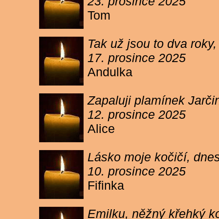
23. prosince 2025
Tom
Tak už jsou to dva roky,
17. prosince 2025
Andulka
Zapaluji plamínek Jarč
12. prosince 2025
Alice
Lásko moje kočičí, dnes 
10. prosince 2025
Fifinka
Emilku, něžný křehký ko