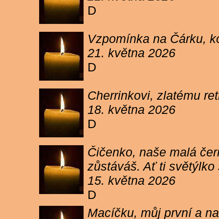
D
Vzpomínka na Čárku, koč
21. května 2026
D
Cherrinkovi, zlatému re
18. května 2026
D
Čičenko, naše malá čern
zůstáváš. Ať ti světýlk
15. května 2026
D
Macíčku, můj první a na