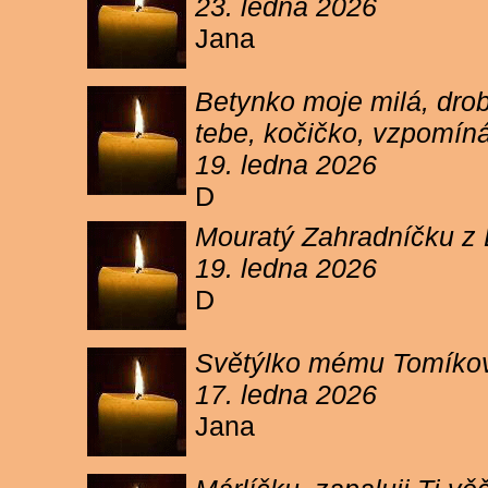
23. ledna 2026
Jana
Betynko moje milá, drob
tebe, kočičko, vzpomíná
19. ledna 2026
D
Mouratý Zahradníčku z 
19. ledna 2026
D
Světýlko mému Tomíkovi.
17. ledna 2026
Jana