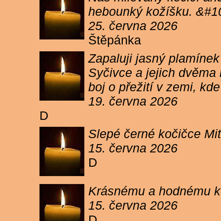
hebounký kožíšku. &#1
25. června 2026
Štěpánka
Zapaluji jasný plamíne
Syčivce a jejich dvěma 
boj o přežití v zemi, kd
19. června 2026
D
Slepé černé kočičce Mit
15. června 2026
D
Krásnému a hodnému koc
15. června 2026
D