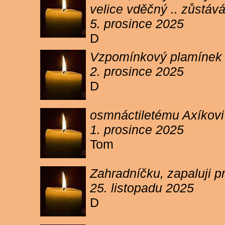
velice vděčný .. zůstáv
5. prosince 2025
D
Vzpomínkový plamínek sv
2. prosince 2025
D
osmnáctiletému Axíkov
1. prosince 2025
Tom
Zahradníčku, zapaluji p
25. listopadu 2025
D