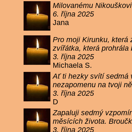
Milovanému Nikouškovi z
6. října 2025
Jana
Pro moji Kirunku, která
zvířátka, která prohrála
3. října 2025
Michaela S.
Ať ti hezky svítí sedmá
nezapomenu na tvoji ně
3. října 2025
D
Zapaluji sedmý vzpomínk
měsících života. Broučk
3. října 2025