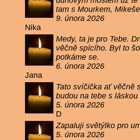
duhovým mostem už tě ne
tam s Mourkem, Mikešem 
9. února 2026
Nika
Medy, ta je pro Tebe. Dn
věčně spícího. Byl to šo
potkáme se.
6. února 2026
Jana
Tato svíčička ať věčně s
budou na tebe s láskou a
5. února 2026
D
Zapaluji světýlko pro um
5. února 2026