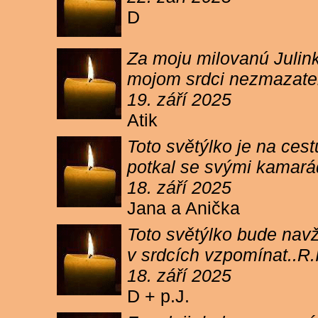
D
Za moju milovanú Julink
mojom srdci nezmazateľ
19. září 2025
Atik
Toto světýlko je na cest
potkal se svými kamará
18. září 2025
Jana a Anička
Toto světýlko bude navžd
v srdcích vzpomínat..R.I
18. září 2025
D + p.J.