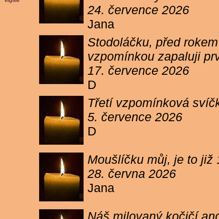
vigilie
24. července 2026
Jana
Stodoláčku, před rokem j
vzpomínkou zapaluji pr
17. července 2026
D
Třetí vzpomínková svíčk
5. července 2026
D
Moušlíčku můj, je to ji
28. června 2026
Jana
Náš milovaný kočičí and