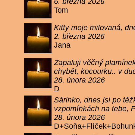
6. března 2026
Tom
Kitty moje milovaná, dn
2. března 2026
Jana
Zapaluji věčný plamínek
chybět, kocourku.. v du
28. února 2026
D
Sárinko, dnes jsi po těžk
vzpomínkách na tebe, PA
28. února 2026
D+Soňa+Flíček+Bohun