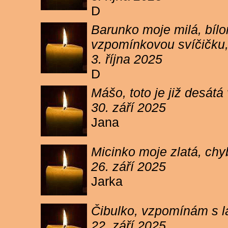
D
Barunko moje milá, bílo
vzpomínkovou svíčičku,
3. října 2025
D
Mášo, toto je již desátá
30. září 2025
Jana
Micinko moje zlatá, chy
26. září 2025
Jarka
Čibulko, vzpomínám s l
22. září 2025