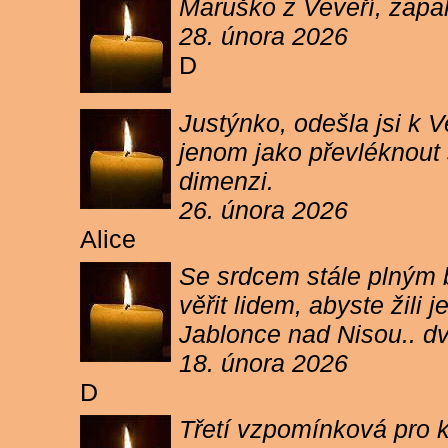
Maruško z Veveří, zapal
28. února 2026
D
Justýnko, odešla jsi k
jenom jako převléknout s
dimenzi.
26. února 2026
Alice
Se srdcem stále plným b
věřit lidem, abyste žil
Jablonce nad Nisou.. d
18. února 2026
D
Třetí vzpomínková pro k