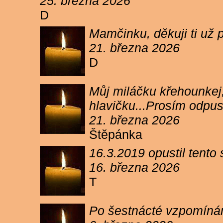
25. března 2026
D
Mamčinku, děkuji ti už p
21. března 2026
D
Můj miláčku křehounkej,
hlavičku...Prosím odpu
21. března 2026
Štěpánka
16.3.2019 opustil tento
16. března 2026
T
Po šestnácté vzpomínám