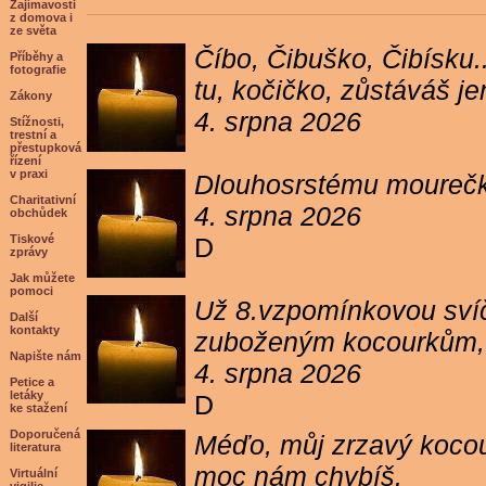
Zajímavosti
z domova i
ze světa
Číbo, Čibuško, Čibísku.
Příběhy a
fotografie
tu, kočičko, zůstáváš j
Zákony
4. srpna 2026
Stížnosti,
trestní a
přestupková
řízení
v praxi
Dlouhosrstému mourečko
Charitativní
4. srpna 2026
obchůdek
Tiskové
D
zprávy
Jak můžete
pomoci
Už 8.vzpomínkovou svíč
Další
kontakty
zuboženým kocourkům, kt
Napište nám
4. srpna 2026
Petice a
letáky
D
ke stažení
Doporučená
Méďo, můj zrzavý kocour
literatura
moc nám chybíš.
Virtuální