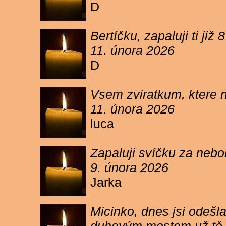
D
Bertíčku, zapaluji ti ji
11. února 2026
D
Vsem zviratkum, ktere 
11. února 2026
luca
Zapaluji svíčku za neb
9. února 2026
Jarka
Micinko, dnes jsi odešl