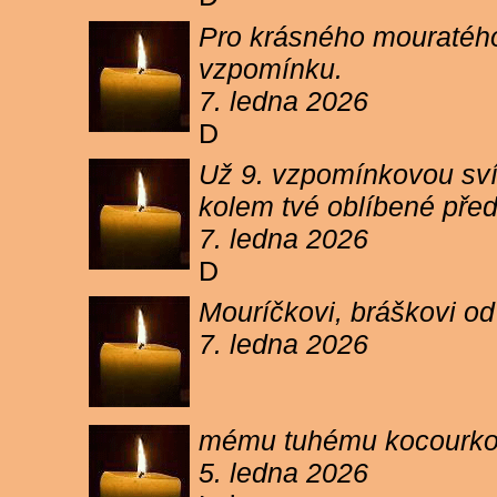
Pro krásného mouratého
vzpomínku.
7. ledna 2026
D
Už 9. vzpomínkovou sví
kolem tvé oblíbené pře
7. ledna 2026
D
Mouríčkovi, bráškovi od
7. ledna 2026
mému tuhému kocourkovi
5. ledna 2026