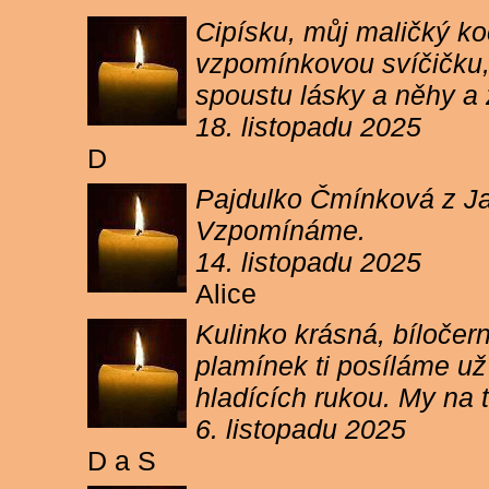
Cipísku, můj maličký koč
vzpomínkovou svíčičku, 
spoustu lásky a něhy a 
18. listopadu 2025
D
Pajdulko Čmínková z Jar
Vzpomínáme.
14. listopadu 2025
Alice
Kulinko krásná, bíločern
plamínek ti posíláme už 
hladících rukou. My n
6. listopadu 2025
D a S