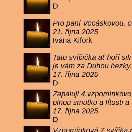
D
Pro paní Vocáskovou, od
21. října 2025
Ivana Kifork
Tato svíčička ať hoří s
je vám za Duhou hezky.
17. října 2025
D
Zapaluji 4.vzpomínkovou
plnou smutku a lítosti 
17. října 2025
D
Vzpomínková 7 svíčka p