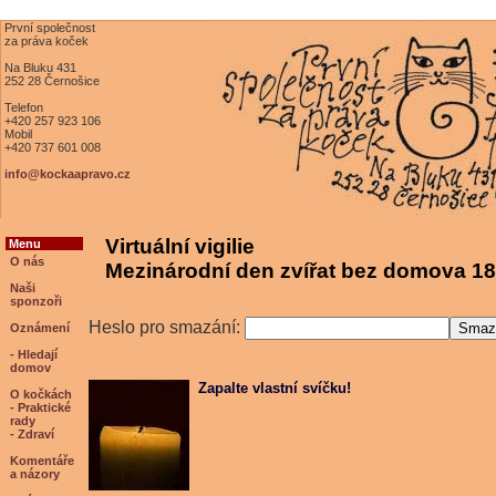
První společnost
za práva koček
Na Bluku 431
252 28 Černošice
Telefon
+420 257 923 106
Mobil
+420 737 601 008
info@kockaapravo.cz
Virtuální vigilie
Menu
O nás
Mezinárodní den zvířat bez domova 18
Naši
sponzoři
Heslo pro smazání:
Oznámení
- Hledají
domov
Zapalte vlastní svíčku!
O kočkách
- Praktické
rady
- Zdraví
Komentáře
a názory