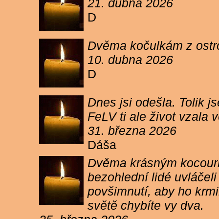
21. dubna 2026
D
Dvěma kočulkám z ostrov
10. dubna 2026
D
Dnes jsi odešla. Tolik j
FeLV ti ale život vzala
31. března 2026
Dáša
Dvěma krásným kocourkům
bezohlední lidé uvláčel
povšimnutí, aby ho krmi
světě chybíte vy dva.