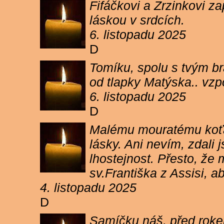
Fifáčkovi a Zrzinkovi z
láskou v srdcích.
6. listopadu 2025
D
Tomíku, spolu s tvým b
od tlapky Matýska.. vz
6. listopadu 2025
D
Malému mouratému koťát
lásky. Ani nevím, zdali 
lhostejnost. Přesto, že
sv.Františka z Assisi, a
4. listopadu 2025
D
Samíčku náš, před rokem