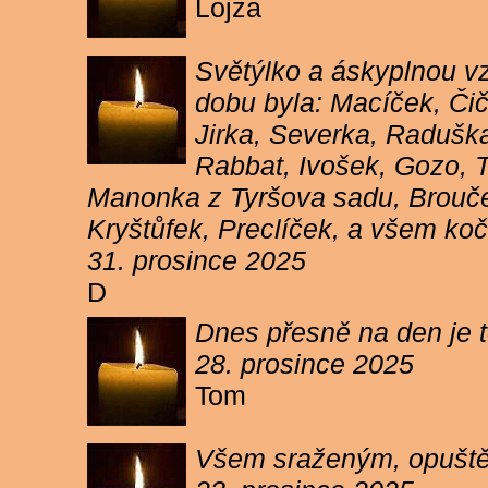
Lojza
Světýlko a áskyplnou v
dobu byla: Macíček, Či
Jirka, Severka, Raduška
Rabbat, Ivošek, Gozo, To
Manonka z Tyršova sadu, Brouček
Kryštůfek, Preclíček, a všem koč
31. prosince 2025
D
Dnes přesně na den je t
28. prosince 2025
Tom
Všem sraženým, opuště