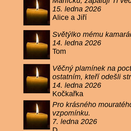
Márlíčku, zapaluji Ti 
15. ledna 2026
Alice a Jiří
Světýlko mému kamarád
14. ledna 2026
Tom
Věčný plamínek na poct
ostatním, kteří odešli 
14. ledna 2026
Kočkařka
Pro krásného mouratého
vzpomínku.
7. ledna 2026
D