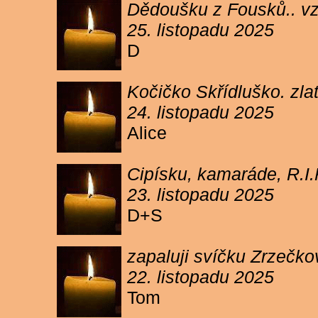
Dědoušku z Fousků.. v
25. listopadu 2025
D
Kočičko Skřídluško. zl
24. listopadu 2025
Alice
Cipísku, kamaráde, R.I
23. listopadu 2025
D+S
zapaluji svíčku Zrzečkov
22. listopadu 2025
Tom