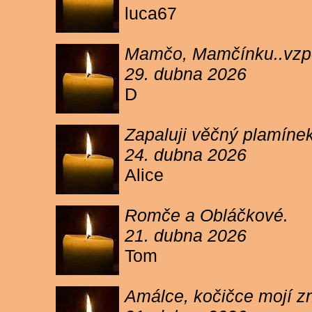
luca67
Mamčo, Mamčínku..vzpo
29. dubna 2026
D
Zapaluji věčný plamíne
24. dubna 2026
Alice
Romče a Obláčkové.
21. dubna 2026
Tom
Amálce, kočičce mojí z