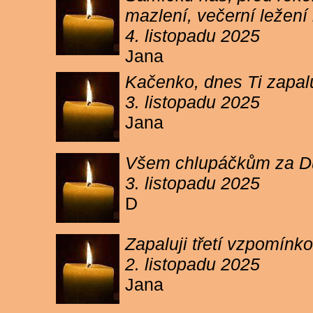
mazlení, večerní ležení 
4. listopadu 2025
Jana
Kačenko, dnes Ti zapalu
3. listopadu 2025
Jana
Všem chlupáčkům za Duh
3. listopadu 2025
D
Zapaluji třetí vzpomínk
2. listopadu 2025
Jana