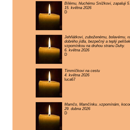
Bílému, hluchému Snížkovi, zapaluji 
15. května 2026
D
Jehňátkovi, zuboženému, bolavému, rak
dobrého jídla, bezpečný a teplý pelíše
vzpomínkou na druhou stranu Duhy.
6. května 2026
D
Timmíčkovi na cestu
4. května 2026
luca67
Mamčo, Mamčínku..vzpomínám, kocou
29. dubna 2026
D