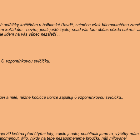
vé svíčičky kočičkám v bulharské Ravdě, zejména však bílomouratému zran
ým koťátkům.. nevím, jestli ještě žijete, snad vás tam občas někdo nakrmí,
de lidem na vás vůbec nezáleží ..
i 6. vzpomínkovou svíčičku.
i a milé, něžné kočičce Ilonce zapaluji 6 vzpomínkovou svíčičku..
je 20 května před čtyřmi lety, zajelo ji auto, neuhlídali jsme to, výčitky m
zapomenout. Mio, nikdy na tebe nezapomeneme broučku náš milovanej