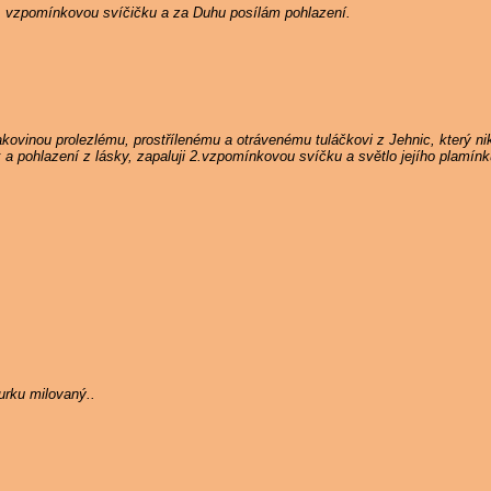
5. vzpomínkovou svíčičku a za Duhu posílám pohlazení.
ovinou prolezlému, prostřílenému a otrávenému tuláčkovi z Jehnic, který n
k a pohlazení z lásky, zapaluji 2.vzpomínkovou svíčku a světlo jejího plamín
rku milovaný..