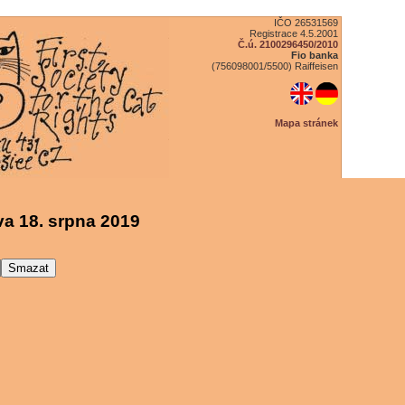
IČO 26531569
Registrace 4.5.2001
Č.ú. 2100296450/2010
Fio banka
(756098001/5500) Raiffeisen
Mapa stránek
a 18. srpna 2019