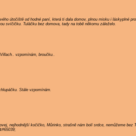
ého útočiště od hodné paní, která ti dala domov, plnou misku i láskyplné pros
ou svíčičku. Tuláčku bez domova, tady na tobě někomu záleželo.
Villach.. vzpomínám, broučku..
ý chlupáčku. Stále vzpomínám.
hovej, nejhodnější kočičko, Můrinko, strašně nám bolí srdce, nemůžeme bez
;&#65039;