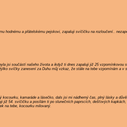
nému hodnému a přátelskému pejskovi, zapaluji svíčičku na rozloučení.. neza
la jsi součástí našeho života a ikdyž ti dnes zapaluji již 25 vzpomínkovou s
týlko svíčky zanesení za Duhu můj vzkaz, že stále na tebe vzpomínám a v s
 kocourku, kamaráde a lásečko, dals jsi mi nádherný čas, plný lásky a důvě
i již 54. svíčičku a posílám ti po slunečních paprscích, dešťových kapkách, 
nek na tebe, kocourku milovaný.