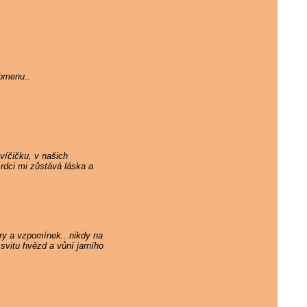
pomenu..
víčičku, v našich
rdci mi zůstává láska a
ry a vzpomínek.. nikdy na
svitu hvězd a vůní jarního