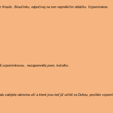
 z Kraslic. Broučínku, odpočívej na tom nejměkčím obláčku. Vzpomínáme.
 6.vzpomínkovou.. nezapomněla jsem, kočulko..
u zabíjela rakovina uší a které jsou teď již určitě za Duhou, posílám vzpom