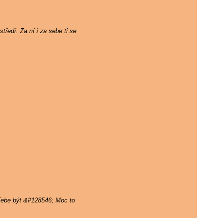
tředí. Za ní i za sebe ti se
 Tebe být &#128546; Moc to