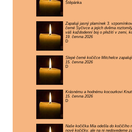
Štěpánka
Zapaluji jasný plamínek 3. vzpomínko
černé Syčivce a jejich dvěma roztomil
váš každodenní boj o přežití v zemi, k
19. června 2026
D
Slepé černé kočičce Mitchelce zapaluj
15. června 2026
D
Krásnému a hodnému kocourkovi Knutov
15. června 2026
D
Naše kočička Mia odešla do kočičího rá
nové kočičky, ale na ni nedovedeme 