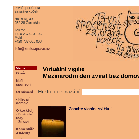
První společnost
za práva koček
Na Bluku 431
252 28 Černošice
Telefon
+420 257 923 106
Mobil
+420 737 601 008
info@kockaapravo.cz
Virtuální vigilie
Menu
O nás
Mezinárodní den zvířat bez domov
Naši
sponzoři
Heslo pro smazání:
Oznámení
- Hledají
domov
Zapalte vlastní svíčku!
O kočkách
- Praktické
rady
- Zdraví
Komentáře
a názory