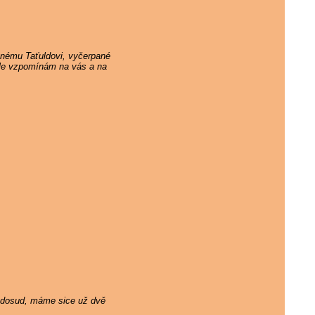
ěnému Taťuldovi, vyčerpané
 ale vzpomínám na vás a na
ám dosud, máme sice už dvě