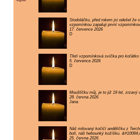
vigilie
Stodoláčku, před rokem jsi odešel že sv
vzpomínkou zapaluji první vzpomínkov
17. července 2026
D
Třetí vzpomínková svíčka pro koťátko 
5. července 2026
D
Moušlíčku můj, je to již 19 let, zrzav
28. června 2026
Jana
Náš milovaný kočičí andělíčku z Terc
bolí, náš hebounký kožíšku. &#10084
25. června 2026