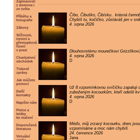
Zajímavosti
z domova i
ze světa
Číbo, Čibuško, Čibísku.. krásná černob
Příběhy a
Chybíš tu, kočičko, zůstáváš jen v sr
fotografie
4. srpna 2026
Zákony
Stížnosti,
trestní a
přestupková
řízení
v praxi
Dlouhosrstému mourečkovi Grizzlíkovi
4. srpna 2026
Charitativní
D
obchůdek
Tiskové
zprávy
Jak můžete
pomoci
Už 8.vzpomínkovou svíčičku zapaluji
Další
zuboženým kocourkům, kteří odešli kvůl
kontakty
4. srpna 2026
D
Napište nám
Petice a
letáky
ke stažení
Méďo, můj zrzavý kocourku, dnes jsou 
Doporučená
vzpomínáme a moc nám chybíš.
literatura
24. července 2026
Virtuální
Jana