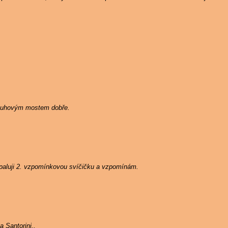
Duhovým mostem dobře.
zapaluji 2. vzpomínkovou svíčičku a vzpomínám.
 Santorini..