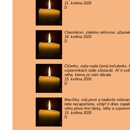
21. května 2026
D
Cherrinkovi, zlatému retrívrovi, úžas
18. května 2026
D
Čičenko, naše malá černá kočulenko, by
vzpomínkách stále zůstáváš. Ať ti svě
něha, kterou jsi nám dávala.
15. května 2026
D
Macíčku, můj první a nadevše milovaný
tebe nezapomenu, vždyť ti dnes zapaluj
větru plnou hrst lásky, něhy a vzpomí
15. května 2026
D