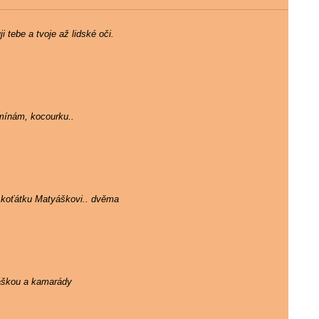
 tebe a tvoje až lidské oči.
mínám, kocourku..
 koťátku Matyáškovi.. dvěma
ráškou a kamarády