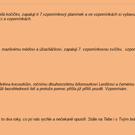
ílá kočičko, zapaluji ti 7.vzpomínkový plamínek a ve vzpomínkách si vybavuji
dci a vzpomínkách.
, mazlivému méďovi a úžasňáčkovi, zapaluji 7. vzpomínkovou svíčku.. vzpo
 dvěma kocourkům, ročnímu dlouhosrstému bílomourkovi Leoškovi a černému
i bezohlednosti lidí a protože pomoc přišla již příliš pozdě. Vzpomínám..
to dva roky, co jsi nás rychle a nečekaně opustil. Stále na Tebe i s Tvým b