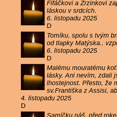
Fifáčkovi a Zrzinkovi z
láskou v srdcích.
6. listopadu 2025
D
Tomíku, spolu s tvým b
od tlapky Matýska.. vz
6. listopadu 2025
D
Malému mouratému koťát
lásky. Ani nevím, zdali 
lhostejnost. Přesto, že
sv.Františka z Assisi, a
4. listopadu 2025
D
Samíčku náš, před rokem