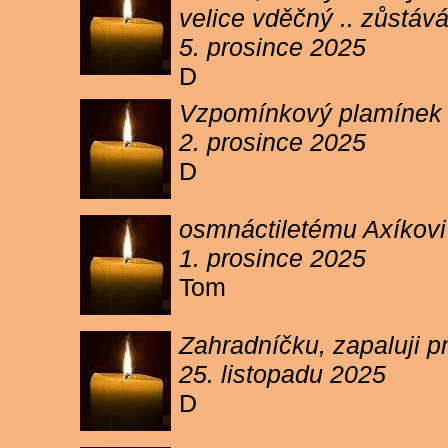
velice vděčný .. zůstáv
5. prosince 2025
D
Vzpomínkový plamínek sv
2. prosince 2025
D
osmnáctiletému Axíkov
1. prosince 2025
Tom
Zahradníčku, zapaluji p
25. listopadu 2025
D