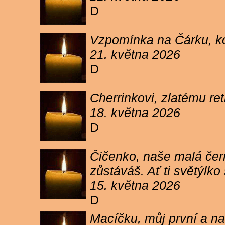
D
Vzpomínka na Čárku, koč
21. května 2026
D
Cherrinkovi, zlatému re
18. května 2026
D
Čičenko, naše malá čern
zůstáváš. Ať ti světýlk
15. května 2026
D
Macíčku, můj první a na