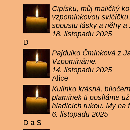
Cipísku, můj maličký koč
vzpomínkovou svíčičku, 
spoustu lásky a něhy a 
18. listopadu 2025
D
Pajdulko Čmínková z Jar
Vzpomínáme.
14. listopadu 2025
Alice
Kulinko krásná, bíločern
plamínek ti posíláme už 
hladících rukou. My n
6. listopadu 2025
D a S