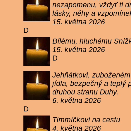
nezapomenu, vždyť ti dn
lásky, něhy a vzpomíne
15. května 2026
D
Bílému, hluchému Snížk
15. května 2026
D
Jehňátkovi, zuboženému
jídla, bezpečný a teplý
druhou stranu Duhy.
6. května 2026
D
Timmíčkovi na cestu
4. května 2026