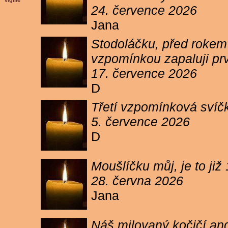
vigilie
24. července 2026
Jana
Stodoláčku, před rokem j
vzpomínkou zapaluji pr
17. července 2026
D
Třetí vzpomínková svíčk
5. července 2026
D
Moušlíčku můj, je to ji
28. června 2026
Jana
Náš milovaný kočičí and