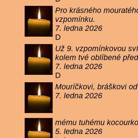
Pro krásného mouratého
vzpomínku.
7. ledna 2026
D
Už 9. vzpomínkovou sví
kolem tvé oblíbené pře
7. ledna 2026
D
Mouríčkovi, bráškovi od
7. ledna 2026
mému tuhému kocourkovi
5. ledna 2026