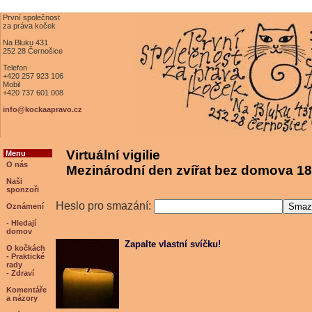
První společnost
za práva koček
Na Bluku 431
252 28 Černošice
Telefon
+420 257 923 106
Mobil
+420 737 601 008
info@kockaapravo.cz
Virtuální vigilie
Menu
O nás
Mezinárodní den zvířat bez domova 18
Naši
sponzoři
Heslo pro smazání:
Oznámení
- Hledají
domov
Zapalte vlastní svíčku!
O kočkách
- Praktické
rady
- Zdraví
Komentáře
a názory