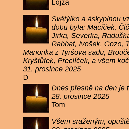
Lojza
Světýlko a áskyplnou v
dobu byla: Macíček, Či
Jirka, Severka, Raduška
Rabbat, Ivošek, Gozo, To
Manonka z Tyršova sadu, Brouček
Kryštůfek, Preclíček, a všem koč
31. prosince 2025
D
Dnes přesně na den je t
28. prosince 2025
Tom
Všem sraženým, opuště