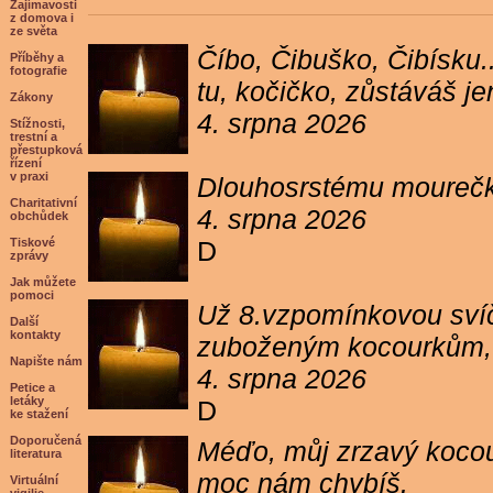
Zajímavosti
z domova i
ze světa
Číbo, Čibuško, Čibísku.
Příběhy a
fotografie
tu, kočičko, zůstáváš j
Zákony
4. srpna 2026
Stížnosti,
trestní a
přestupková
řízení
v praxi
Dlouhosrstému mourečko
Charitativní
4. srpna 2026
obchůdek
Tiskové
D
zprávy
Jak můžete
pomoci
Už 8.vzpomínkovou svíč
Další
kontakty
zuboženým kocourkům, kt
Napište nám
4. srpna 2026
Petice a
letáky
D
ke stažení
Doporučená
Méďo, můj zrzavý kocour
literatura
moc nám chybíš.
Virtuální