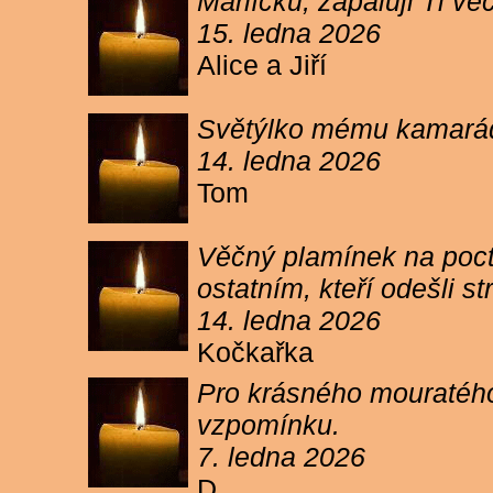
Márlíčku, zapaluji Ti 
15. ledna 2026
Alice a Jiří
Světýlko mému kamarád
14. ledna 2026
Tom
Věčný plamínek na poct
ostatním, kteří odešli 
14. ledna 2026
Kočkařka
Pro krásného mouratého
vzpomínku.
7. ledna 2026
D