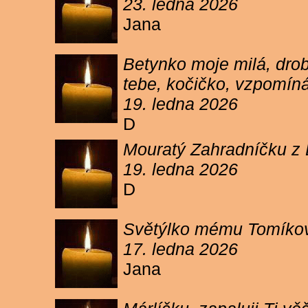
23. ledna 2026
Jana
Betynko moje milá, drob
tebe, kočičko, vzpomíná
19. ledna 2026
D
Mouratý Zahradníčku z 
19. ledna 2026
D
Světýlko mému Tomíkovi.
17. ledna 2026
Jana