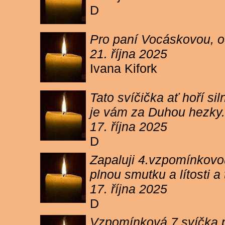
D
Pro paní Vocáskovou, od
21. října 2025
Ivana Kifork
Tato svíčička ať hoří s
je vám za Duhou hezky.
17. října 2025
D
Zapaluji 4.vzpomínkovou
plnou smutku a lítosti 
17. října 2025
D
Vzpomínková 7 svíčka p