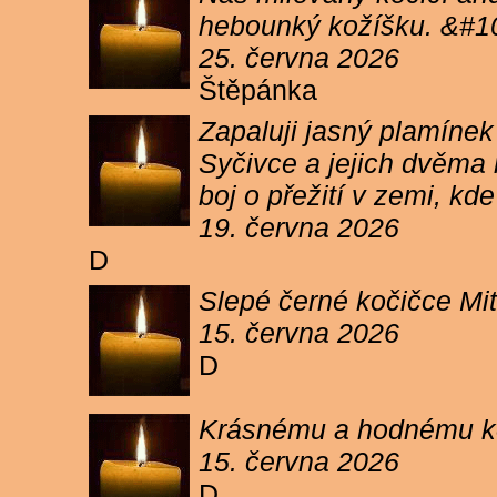
hebounký kožíšku. &#1
25. června 2026
Štěpánka
Zapaluji jasný plamíne
Syčivce a jejich dvěma 
boj o přežití v zemi, kd
19. června 2026
D
Slepé černé kočičce Mit
15. června 2026
D
Krásnému a hodnému koc
15. června 2026
D