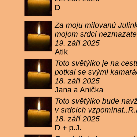
D
Za moju milovanú Julink
mojom srdci nezmazateľ
19. září 2025
Atik
Toto světýlko je na cest
potkal se svými kamará
18. září 2025
Jana a Anička
Toto světýlko bude navžd
v srdcích vzpomínat..R.I
18. září 2025
D + p.J.