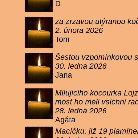
D
za zrzavou utýranou ko
2. února 2026
Tom
Šestou vzpomínkovou s
30. ledna 2026
Jana
Milujiciho kocourka Lojz
most ho meli vsichni ra
28. ledna 2026
Agáta
Macíčku, již 19 plamín