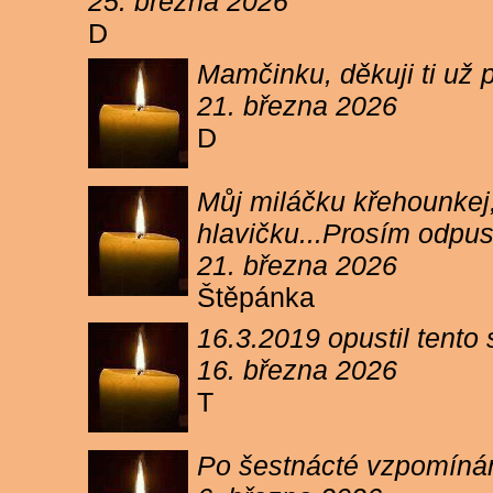
25. března 2026
D
Mamčinku, děkuji ti už p
21. března 2026
D
Můj miláčku křehounkej,
hlavičku...Prosím odpu
21. března 2026
Štěpánka
16.3.2019 opustil tento
16. března 2026
T
Po šestnácté vzpomínám