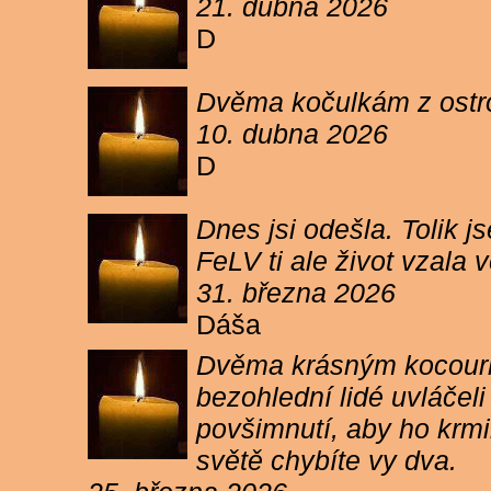
21. dubna 2026
D
Dvěma kočulkám z ostrov
10. dubna 2026
D
Dnes jsi odešla. Tolik j
FeLV ti ale život vzala
31. března 2026
Dáša
Dvěma krásným kocourkům
bezohlední lidé uvláčel
povšimnutí, aby ho krmi
světě chybíte vy dva.