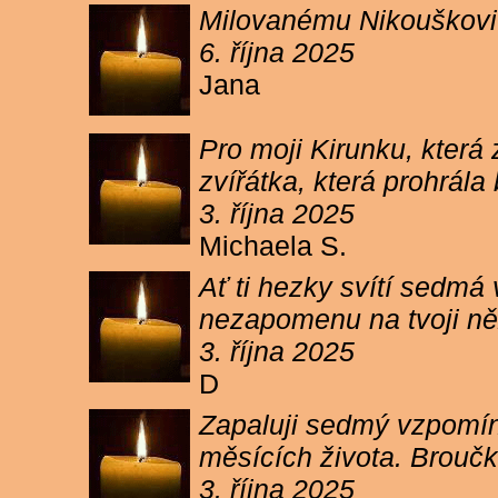
Milovanému Nikouškovi z
6. října 2025
Jana
Pro moji Kirunku, která
zvířátka, která prohrála
3. října 2025
Michaela S.
Ať ti hezky svítí sedmá
nezapomenu na tvoji ně
3. října 2025
D
Zapaluji sedmý vzpomínk
měsících života. Broučk
3. října 2025