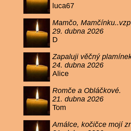
luca67
Mamčo, Mamčínku..vzpo
29. dubna 2026
D
Zapaluji věčný plamíne
24. dubna 2026
Alice
Romče a Obláčkové.
21. dubna 2026
Tom
Amálce, kočičce mojí z