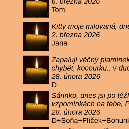
6. března 2026
Tom
Kitty moje milovaná, dn
2. března 2026
Jana
Zapaluji věčný plamínek
chybět, kocourku.. v du
28. února 2026
D
Sárinko, dnes jsi po těžk
vzpomínkách na tebe, PA
28. února 2026
D+Soňa+Flíček+Bohun