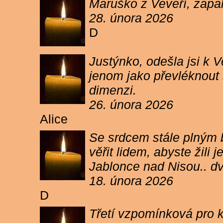
Maruško z Veveří, zapal
28. února 2026
D
Justýnko, odešla jsi k
jenom jako převléknout s
dimenzi.
26. února 2026
Alice
Se srdcem stále plným b
věřit lidem, abyste žil
Jablonce nad Nisou.. d
18. února 2026
D
Třetí vzpomínková pro k