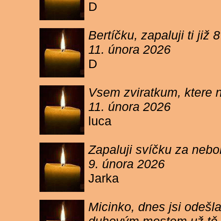
D
Bertíčku, zapaluji ti ji
11. února 2026
D
Vsem zviratkum, ktere 
11. února 2026
luca
Zapaluji svíčku za neb
9. února 2026
Jarka
Micinko, dnes jsi odešl