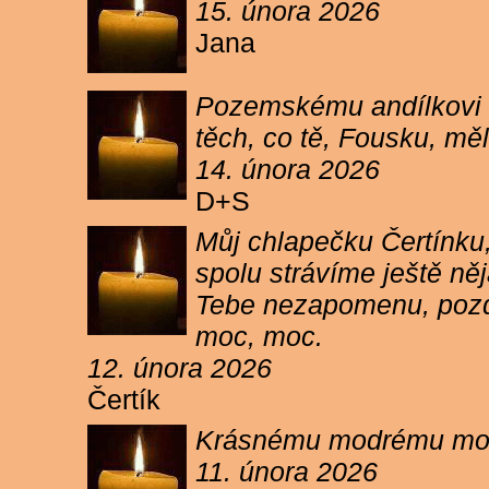
15. února 2026
Jana
Pozemskému andílkovi s
těch, co tě, Fousku, měli
14. února 2026
D+S
Můj chlapečku Čertínku,
spolu strávíme ještě ně
Tebe nezapomenu, pozdr
moc, moc.
12. února 2026
Čertík
Krásnému modrému moure
11. února 2026