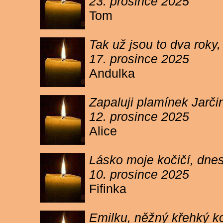
23. prosince 2025
Tom
Tak už jsou to dva roky,
17. prosince 2025
Andulka
Zapaluji plamínek Jarč
12. prosince 2025
Alice
Lásko moje kočičí, dnes 
10. prosince 2025
Fifinka
Emilku, něžný křehký ko