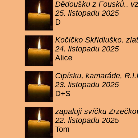
Dědoušku z Fousků.. v
25. listopadu 2025
D
Kočičko Skřídluško. zl
24. listopadu 2025
Alice
Cipísku, kamaráde, R.I
23. listopadu 2025
D+S
zapaluji svíčku Zrzečkov
22. listopadu 2025
Tom