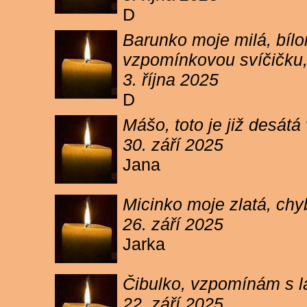
D
Barunko moje milá, bílo
vzpomínkovou svíčičku,
3. října 2025
D
Mášo, toto je již desátá
30. září 2025
Jana
Micinko moje zlatá, chy
26. září 2025
Jarka
Čibulko, vzpomínám s l
22. září 2025