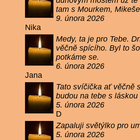
duhovým mostem už tě ne
tam s Mourkem, Mikešem 
9. února 2026
Nika
Medy, ta je pro Tebe. Dn
věčně spícího. Byl to šo
potkáme se.
6. února 2026
Jana
Tato svíčička ať věčně s
budou na tebe s láskou a
5. února 2026
D
Zapaluji světýlko pro um
5. února 2026