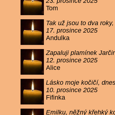
23. prosince 2025
Tom
Tak už jsou to dva roky,
17. prosince 2025
Andulka
Zapaluji plamínek Jarč
12. prosince 2025
Alice
Lásko moje kočičí, dnes 
10. prosince 2025
Fifinka
Emilku, něžný křehký ko