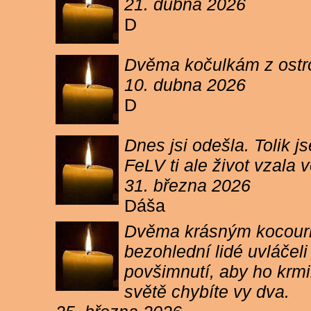
21. dubna 2026
D
Dvěma kočulkám z ostrov
10. dubna 2026
D
Dnes jsi odešla. Tolik j
FeLV ti ale život vzala
31. března 2026
Dáša
Dvěma krásným kocourkům
bezohlední lidé uvláčel
povšimnutí, aby ho krmi
světě chybíte vy dva.