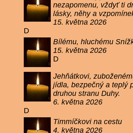
nezapomenu, vždyť ti dn
lásky, něhy a vzpomíne
15. května 2026
D
Bílému, hluchému Snížk
15. května 2026
D
Jehňátkovi, zuboženému
jídla, bezpečný a teplý
druhou stranu Duhy.
6. května 2026
D
Timmíčkovi na cestu
4. května 2026