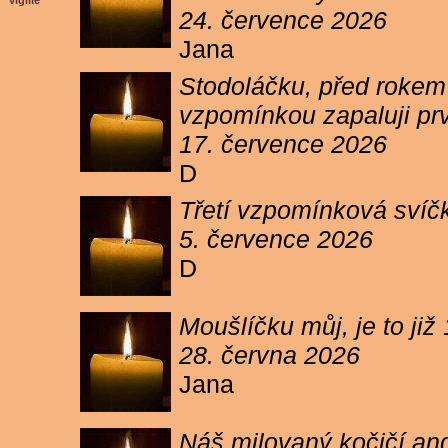
vigilie
24. července 2026
Jana
Stodoláčku, před rokem j
vzpomínkou zapaluji pr
17. července 2026
D
Třetí vzpomínková svíčk
5. července 2026
D
Moušlíčku můj, je to ji
28. června 2026
Jana
Náš milovaný kočičí and