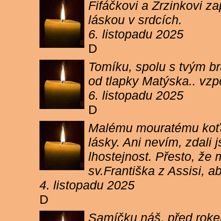
Fifáčkovi a Zrzinkovi z
láskou v srdcích.
6. listopadu 2025
D
Tomíku, spolu s tvým b
od tlapky Matýska.. vz
6. listopadu 2025
D
Malému mouratému koťát
lásky. Ani nevím, zdali 
lhostejnost. Přesto, že
sv.Františka z Assisi, a
4. listopadu 2025
D
Samíčku náš, před rokem