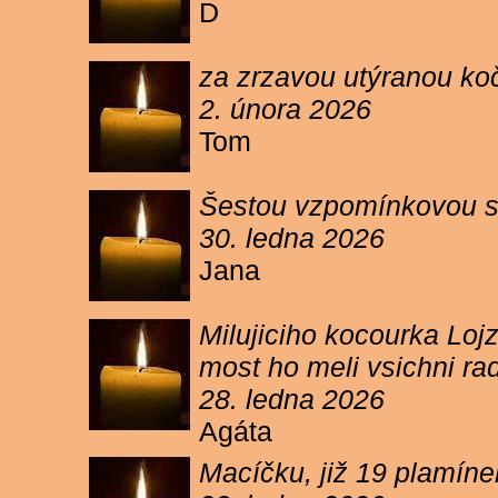
D
za zrzavou utýranou ko
2. února 2026
Tom
Šestou vzpomínkovou s
30. ledna 2026
Jana
Milujiciho kocourka Lojz
most ho meli vsichni ra
28. ledna 2026
Agáta
Macíčku, již 19 plamín