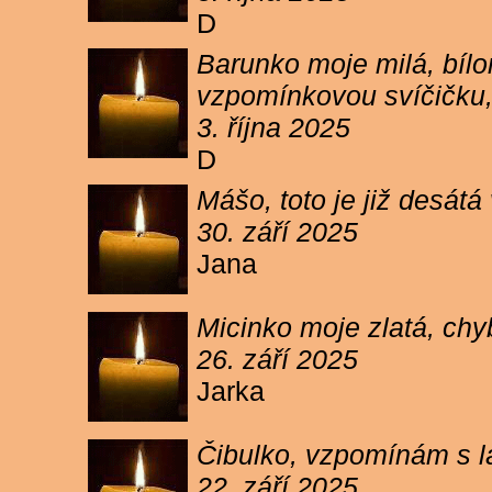
D
Barunko moje milá, bílo
vzpomínkovou svíčičku,
3. října 2025
D
Mášo, toto je již desátá
30. září 2025
Jana
Micinko moje zlatá, chy
26. září 2025
Jarka
Čibulko, vzpomínám s l
22. září 2025