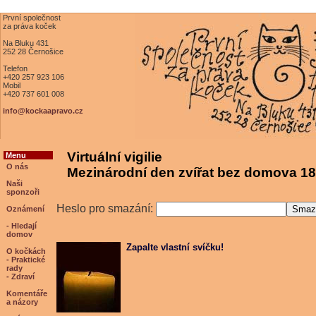
První společnost
za práva koček
Na Bluku 431
252 28 Černošice
Telefon
+420 257 923 106
Mobil
+420 737 601 008
info@kockaapravo.cz
Virtuální vigilie
Menu
O nás
Mezinárodní den zvířat bez domova 18
Naši
sponzoři
Heslo pro smazání:
Oznámení
- Hledají
domov
Zapalte vlastní svíčku!
O kočkách
- Praktické
rady
- Zdraví
Komentáře
a názory