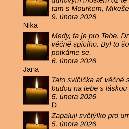
duhovým mostem už tě ne
tam s Mourkem, Mikešem 
9. února 2026
Nika
Medy, ta je pro Tebe. Dn
věčně spícího. Byl to šo
potkáme se.
6. února 2026
Jana
Tato svíčička ať věčně s
budou na tebe s láskou a
5. února 2026
D
Zapaluji světýlko pro um
5. února 2026