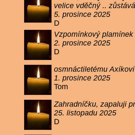
velice vděčný .. zůstáv
5. prosince 2025
D
Vzpomínkový plamínek sv
2. prosince 2025
D
osmnáctiletému Axíkov
1. prosince 2025
Tom
Zahradníčku, zapaluji p
25. listopadu 2025
D