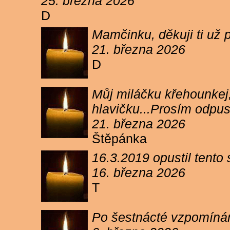
25. března 2026
D
Mamčinku, děkuji ti už p
21. března 2026
D
Můj miláčku křehounkej,
hlavičku...Prosím odpu
21. března 2026
Štěpánka
16.3.2019 opustil tento
16. března 2026
T
Po šestnácté vzpomínám