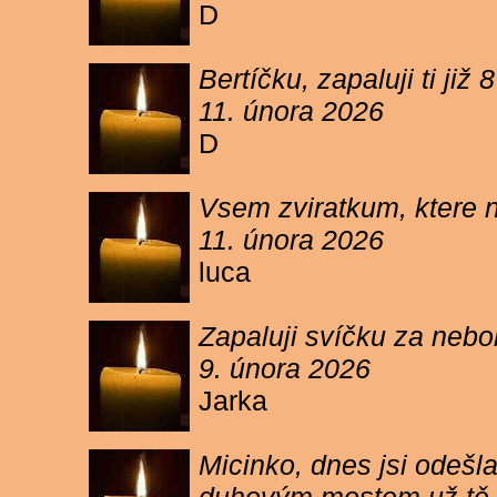
D
Bertíčku, zapaluji ti ji
11. února 2026
D
Vsem zviratkum, ktere 
11. února 2026
luca
Zapaluji svíčku za neb
9. února 2026
Jarka
Micinko, dnes jsi odešl