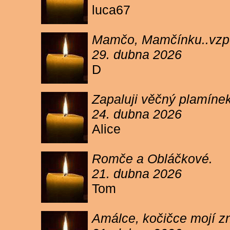
luca67
Mamčo, Mamčínku..vzpo
29. dubna 2026
D
Zapaluji věčný plamíne
24. dubna 2026
Alice
Romče a Obláčkové.
21. dubna 2026
Tom
Amálce, kočičce mojí z