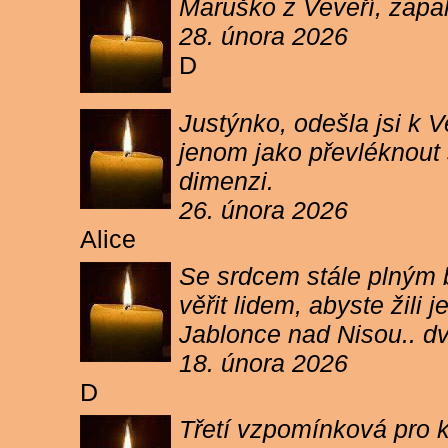
Maruško z Veveří, zapal
28. února 2026
D
Justýnko, odešla jsi k
jenom jako převléknout s
dimenzi.
26. února 2026
Alice
Se srdcem stále plným b
věřit lidem, abyste žil
Jablonce nad Nisou.. d
18. února 2026
D
Třetí vzpomínková pro k