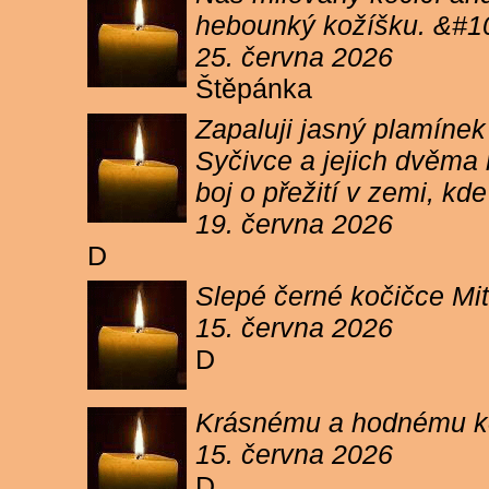
hebounký kožíšku. &#1
25. června 2026
Štěpánka
Zapaluji jasný plamíne
Syčivce a jejich dvěma 
boj o přežití v zemi, kd
19. června 2026
D
Slepé černé kočičce Mit
15. června 2026
D
Krásnému a hodnému koc
15. června 2026
D