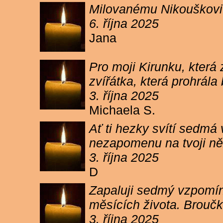
Milovanému Nikouškovi z
6. října 2025
Jana
Pro moji Kirunku, která
zvířátka, která prohrála
3. října 2025
Michaela S.
Ať ti hezky svítí sedmá
nezapomenu na tvoji ně
3. října 2025
D
Zapaluji sedmý vzpomínk
měsících života. Broučk
3. října 2025