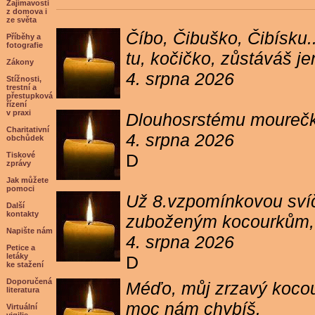
Zajímavosti
z domova i
ze světa
Číbo, Čibuško, Čibísku.
Příběhy a
fotografie
tu, kočičko, zůstáváš j
Zákony
4. srpna 2026
Stížnosti,
trestní a
přestupková
řízení
v praxi
Dlouhosrstému mourečko
Charitativní
4. srpna 2026
obchůdek
Tiskové
D
zprávy
Jak můžete
pomoci
Už 8.vzpomínkovou svíč
Další
kontakty
zuboženým kocourkům, kt
Napište nám
4. srpna 2026
Petice a
letáky
D
ke stažení
Doporučená
Méďo, můj zrzavý kocour
literatura
moc nám chybíš.
Virtuální