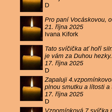
D
Pro paní Vocáskovou, od
21. října 2025
Ivana Kifork
Tato svíčička ať hoří s
je vám za Duhou hezky.
17. října 2025
D
Zapaluji 4.vzpomínkovou
plnou smutku a lítosti 
17. října 2025
D
Vzpomínková 7 svíčka p