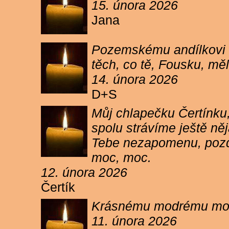
15. února 2026
Jana
Pozemskému andílkovi s
těch, co tě, Fousku, měli
14. února 2026
D+S
Můj chlapečku Čertínku,
spolu strávíme ještě ně
Tebe nezapomenu, pozdr
moc, moc.
12. února 2026
Čertík
Krásnému modrému moure
11. února 2026