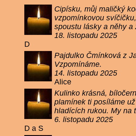
Cipísku, můj maličký koč
vzpomínkovou svíčičku, 
spoustu lásky a něhy a 
18. listopadu 2025
D
Pajdulko Čmínková z Jar
Vzpomínáme.
14. listopadu 2025
Alice
Kulinko krásná, bíločern
plamínek ti posíláme už 
hladících rukou. My n
6. listopadu 2025
D a S