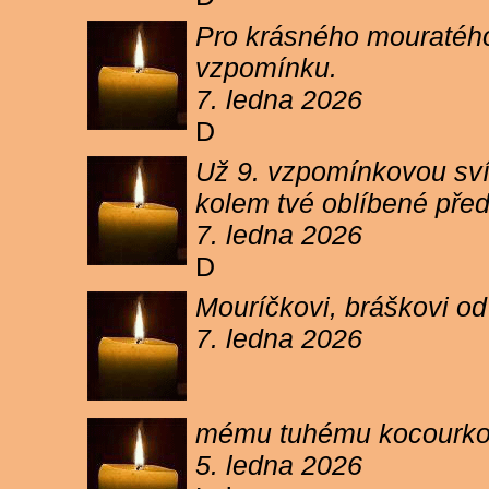
Pro krásného mouratého
vzpomínku.
7. ledna 2026
D
Už 9. vzpomínkovou sví
kolem tvé oblíbené pře
7. ledna 2026
D
Mouríčkovi, bráškovi od
7. ledna 2026
mému tuhému kocourkovi
5. ledna 2026