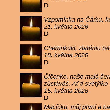
D
Vzpomínka na Čárku, koč
21. května 2026
D
Cherrinkovi, zlatému re
18. května 2026
D
Čičenko, naše malá čern
zůstáváš. Ať ti světýlk
15. května 2026
D
Macíčku, můj první a na