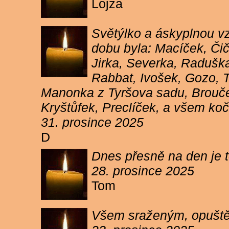
Lojza
Světýlko a áskyplnou v
dobu byla: Macíček, Či
Jirka, Severka, Raduška
Rabbat, Ivošek, Gozo, To
Manonka z Tyršova sadu, Brouček
Kryštůfek, Preclíček, a všem koč
31. prosince 2025
D
Dnes přesně na den je t
28. prosince 2025
Tom
Všem sraženým, opuště