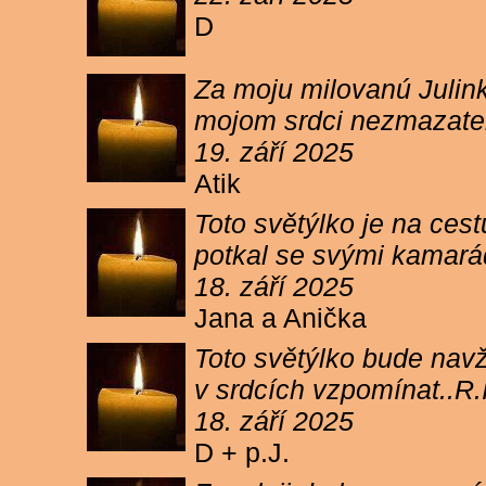
D
Za moju milovanú Julink
mojom srdci nezmazateľ
19. září 2025
Atik
Toto světýlko je na cest
potkal se svými kamará
18. září 2025
Jana a Anička
Toto světýlko bude navžd
v srdcích vzpomínat..R.I
18. září 2025
D + p.J.