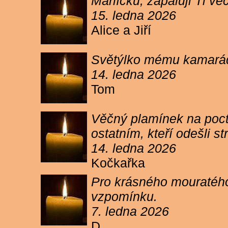
Márlíčku, zapaluji Ti 
15. ledna 2026
Alice a Jiří
Světýlko mému kamarád
14. ledna 2026
Tom
Věčný plamínek na poct
ostatním, kteří odešli 
14. ledna 2026
Kočkařka
Pro krásného mouratého
vzpomínku.
7. ledna 2026
D