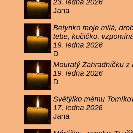
23. ledna 2026
Jana
Betynko moje milá, drob
tebe, kočičko, vzpomíná
19. ledna 2026
D
Mouratý Zahradníčku z 
19. ledna 2026
D
Světýlko mému Tomíkovi.
17. ledna 2026
Jana