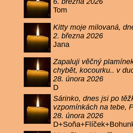
6. března 2026
Tom
Kitty moje milovaná, dn
2. března 2026
Jana
Zapaluji věčný plamínek
chybět, kocourku.. v du
28. února 2026
D
Sárinko, dnes jsi po těžk
vzpomínkách na tebe, PA
28. února 2026
D+Soňa+Flíček+Bohun