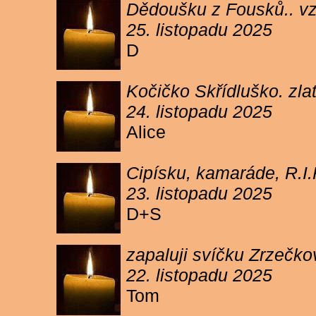
Dědoušku z Fousků.. v
25. listopadu 2025
D
Kočičko Skřídluško. zl
24. listopadu 2025
Alice
Cipísku, kamaráde, R.I
23. listopadu 2025
D+S
zapaluji svíčku Zrzečkov
22. listopadu 2025
Tom