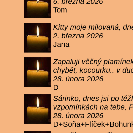
6. března 2026
Tom
Kitty moje milovaná, dn
2. března 2026
Jana
Zapaluji věčný plamínek
chybět, kocourku.. v du
28. února 2026
D
Sárinko, dnes jsi po těžk
vzpomínkách na tebe, PA
28. února 2026
D+Soňa+Flíček+Bohun