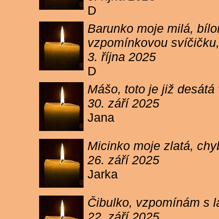
D
Barunko moje milá, bílo
vzpomínkovou svíčičku,
3. října 2025
D
Mášo, toto je již desátá
30. září 2025
Jana
Micinko moje zlatá, chy
26. září 2025
Jarka
Čibulko, vzpomínám s l
22. září 2025