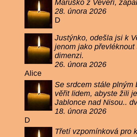
Maruško z Veveří, zapal
28. února 2026
D
Justýnko, odešla jsi k
jenom jako převléknout s
dimenzi.
26. února 2026
Alice
Se srdcem stále plným b
věřit lidem, abyste žil
Jablonce nad Nisou.. d
18. února 2026
D
Třetí vzpomínková pro k