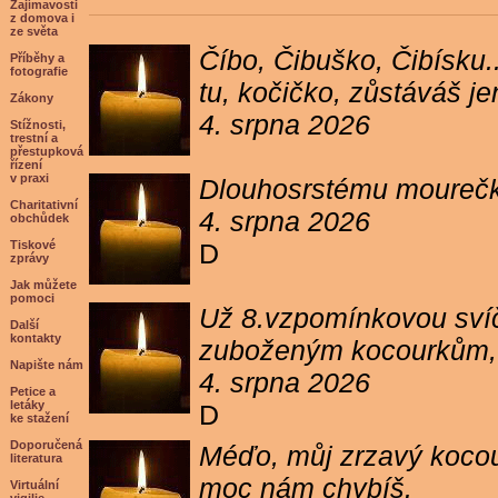
Zajímavosti
z domova i
ze světa
Číbo, Čibuško, Čibísku.
Příběhy a
fotografie
tu, kočičko, zůstáváš j
Zákony
4. srpna 2026
Stížnosti,
trestní a
přestupková
řízení
v praxi
Dlouhosrstému mourečko
Charitativní
4. srpna 2026
obchůdek
Tiskové
D
zprávy
Jak můžete
pomoci
Už 8.vzpomínkovou svíč
Další
kontakty
zuboženým kocourkům, kt
Napište nám
4. srpna 2026
Petice a
letáky
D
ke stažení
Doporučená
Méďo, můj zrzavý kocour
literatura
moc nám chybíš.
Virtuální