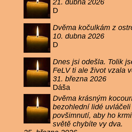
21. dubna 2026
D
Dvěma kočulkám z ostrov
10. dubna 2026
D
Dnes jsi odešla. Tolik j
FeLV ti ale život vzala
31. března 2026
Dáša
Dvěma krásným kocourkům
bezohlední lidé uvláčel
povšimnutí, aby ho krmi
světě chybíte vy dva.