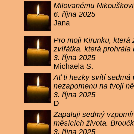
Milovanému Nikouškovi z
6. října 2025
Jana
Pro moji Kirunku, která
zvířátka, která prohrála
3. října 2025
Michaela S.
Ať ti hezky svítí sedmá
nezapomenu na tvoji ně
3. října 2025
D
Zapaluji sedmý vzpomínk
měsících života. Broučk
3. října 2025