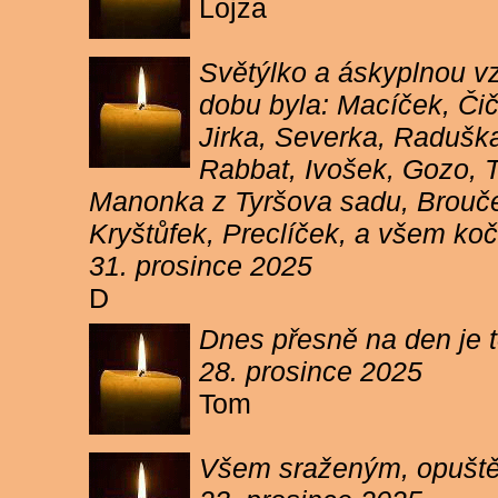
Lojza
Světýlko a áskyplnou v
dobu byla: Macíček, Či
Jirka, Severka, Raduška
Rabbat, Ivošek, Gozo, To
Manonka z Tyršova sadu, Brouček
Kryštůfek, Preclíček, a všem koč
31. prosince 2025
D
Dnes přesně na den je t
28. prosince 2025
Tom
Všem sraženým, opuště