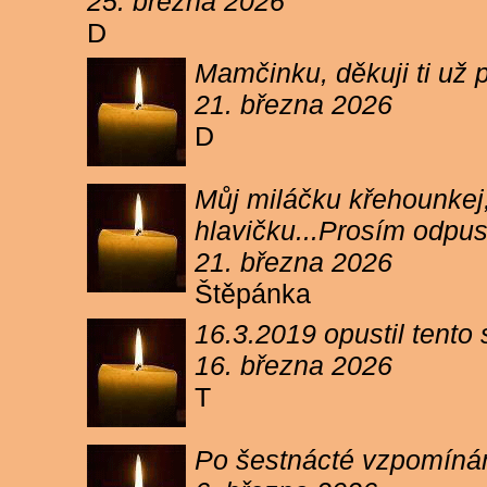
25. března 2026
D
Mamčinku, děkuji ti už p
21. března 2026
D
Můj miláčku křehounkej,
hlavičku...Prosím odpu
21. března 2026
Štěpánka
16.3.2019 opustil tento
16. března 2026
T
Po šestnácté vzpomínám