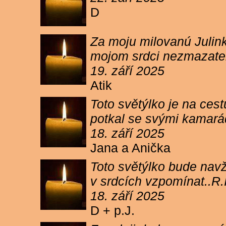
D
Za moju milovanú Julink
mojom srdci nezmazateľ
19. září 2025
Atik
Toto světýlko je na cest
potkal se svými kamará
18. září 2025
Jana a Anička
Toto světýlko bude navžd
v srdcích vzpomínat..R.I
18. září 2025
D + p.J.