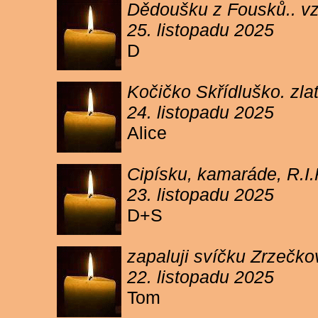
Dědoušku z Fousků.. v
25. listopadu 2025
D
Kočičko Skřídluško. zl
24. listopadu 2025
Alice
Cipísku, kamaráde, R.I
23. listopadu 2025
D+S
zapaluji svíčku Zrzečkov
22. listopadu 2025
Tom