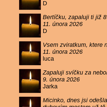
D
Bertíčku, zapaluji ti ji
11. února 2026
D
Vsem zviratkum, ktere 
11. února 2026
luca
Zapaluji svíčku za neb
9. února 2026
Jarka
Micinko, dnes jsi odešl