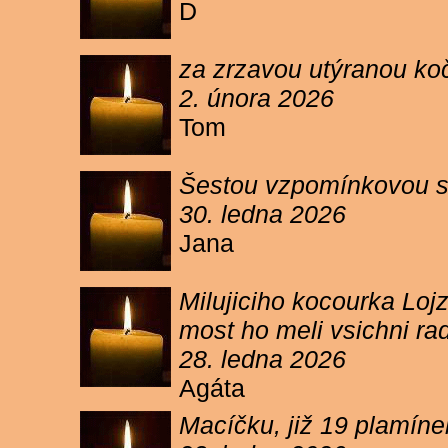
D
za zrzavou utýranou ko
2. února 2026
Tom
Šestou vzpomínkovou s
30. ledna 2026
Jana
Milujiciho kocourka Lojz
most ho meli vsichni ra
28. ledna 2026
Agáta
Macíčku, již 19 plamín