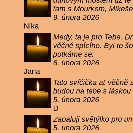
duhovým mostem už tě ne
tam s Mourkem, Mikešem 
9. února 2026
Nika
Medy, ta je pro Tebe. Dn
věčně spícího. Byl to šo
potkáme se.
6. února 2026
Jana
Tato svíčička ať věčně s
budou na tebe s láskou a
5. února 2026
D
Zapaluji světýlko pro um
5. února 2026