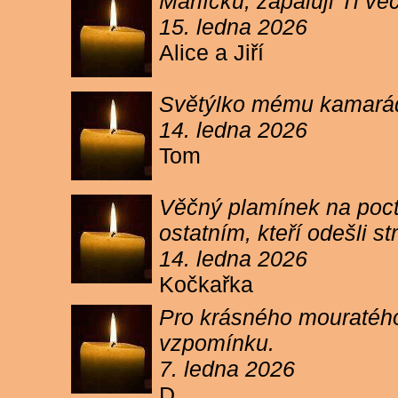
Márlíčku, zapaluji Ti 
15. ledna 2026
Alice a Jiří
Světýlko mému kamarád
14. ledna 2026
Tom
Věčný plamínek na poct
ostatním, kteří odešli 
14. ledna 2026
Kočkařka
Pro krásného mouratého
vzpomínku.
7. ledna 2026
D