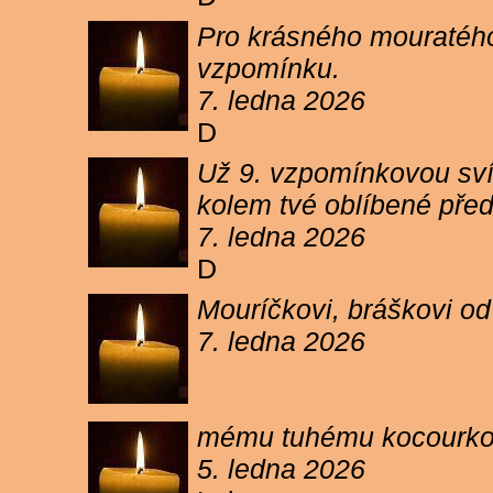
Pro krásného mouratého
vzpomínku.
7. ledna 2026
D
Už 9. vzpomínkovou sví
kolem tvé oblíbené pře
7. ledna 2026
D
Mouríčkovi, bráškovi od
7. ledna 2026
mému tuhému kocourkovi
5. ledna 2026