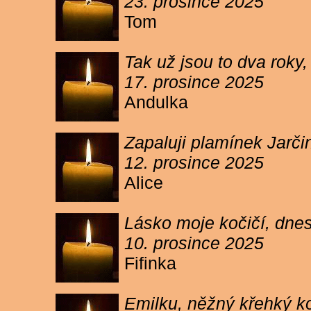
23. prosince 2025
Tom
Tak už jsou to dva roky,
17. prosince 2025
Andulka
Zapaluji plamínek Jarč
12. prosince 2025
Alice
Lásko moje kočičí, dnes 
10. prosince 2025
Fifinka
Emilku, něžný křehký ko