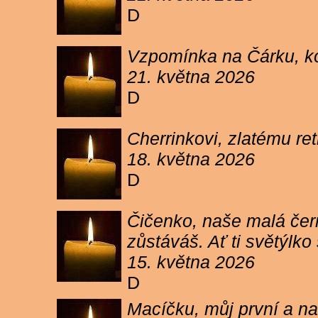
D
Vzpomínka na Čárku, koč
21. května 2026
D
Cherrinkovi, zlatému re
18. května 2026
D
Čičenko, naše malá čern
zůstáváš. Ať ti světýlk
15. května 2026
D
Macíčku, můj první a na