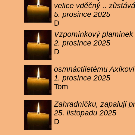
velice vděčný .. zůstáv
5. prosince 2025
D
Vzpomínkový plamínek sv
2. prosince 2025
D
osmnáctiletému Axíkov
1. prosince 2025
Tom
Zahradníčku, zapaluji p
25. listopadu 2025
D