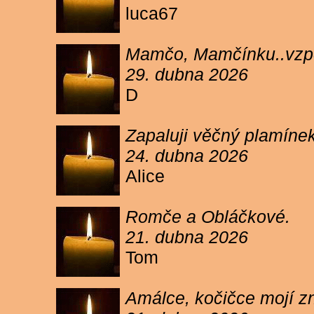
luca67
Mamčo, Mamčínku..vzpo
29. dubna 2026
D
Zapaluji věčný plamíne
24. dubna 2026
Alice
Romče a Obláčkové.
21. dubna 2026
Tom
Amálce, kočičce mojí z