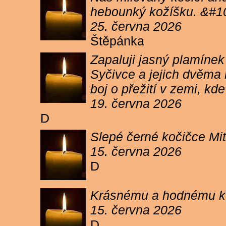
hebounký kožíšku. &#1
25. června 2026
Štěpánka
Zapaluji jasný plamíne
Syčivce a jejich dvěma 
boj o přežití v zemi, kd
19. června 2026
D
Slepé černé kočičce Mit
15. června 2026
D
Krásnému a hodnému koc
15. června 2026
D