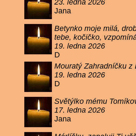
23. ledna 2026
Jana
Betynko moje milá, drob
tebe, kočičko, vzpomíná
19. ledna 2026
D
Mouratý Zahradníčku z 
19. ledna 2026
D
Světýlko mému Tomíkovi.
17. ledna 2026
Jana