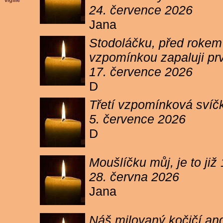
vigilie
24. července 2026
Jana
Stodoláčku, před rokem j
vzpomínkou zapaluji pr
17. července 2026
D
Třetí vzpomínková svíčk
5. července 2026
D
Moušlíčku můj, je to ji
28. června 2026
Jana
Náš milovaný kočičí and