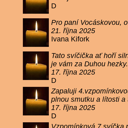
D
Pro paní Vocáskovou, od
21. října 2025
Ivana Kifork
Tato svíčička ať hoří s
je vám za Duhou hezky.
17. října 2025
D
Zapaluji 4.vzpomínkovou
plnou smutku a lítosti 
17. října 2025
D
Vzpomínková 7 svíčka p