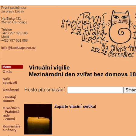
První společnost
za práva koček
Na Bluku 431
252 28 Černošice
Telefon
+420 257 923 106
Mobil
+420 737 601 008
info@kockaapravo.cz
Virtuální vigilie
Menu
O nás
Mezinárodní den zvířat bez domova 18
Naši
sponzoři
Heslo pro smazání:
Oznámení
- Hledají
domov
Zapalte vlastní svíčku!
O kočkách
- Praktické
rady
- Zdraví
Komentáře
a názory