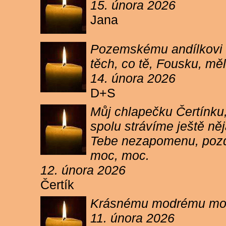
15. února 2026
Jana
Pozemskému andílkovi s
těch, co tě, Fousku, měli
14. února 2026
D+S
Můj chlapečku Čertínku,
spolu strávíme ještě ně
Tebe nezapomenu, pozdr
moc, moc.
12. února 2026
Čertík
Krásnému modrému moure
11. února 2026