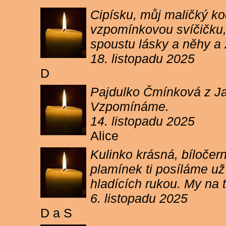
Cipísku, můj maličký koč
vzpomínkovou svíčičku, 
spoustu lásky a něhy a 
18. listopadu 2025
D
Pajdulko Čmínková z Jar
Vzpomínáme.
14. listopadu 2025
Alice
Kulinko krásná, bíločern
plamínek ti posíláme už 
hladících rukou. My n
6. listopadu 2025
D a S