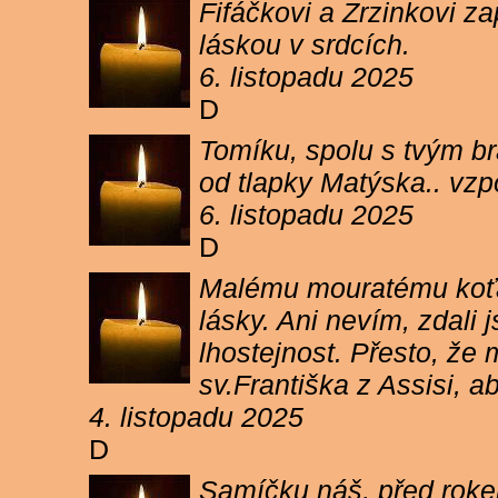
Fifáčkovi a Zrzinkovi z
láskou v srdcích.
6. listopadu 2025
D
Tomíku, spolu s tvým b
od tlapky Matýska.. vz
6. listopadu 2025
D
Malému mouratému koťát
lásky. Ani nevím, zdali 
lhostejnost. Přesto, že
sv.Františka z Assisi, a
4. listopadu 2025
D
Samíčku náš, před rokem