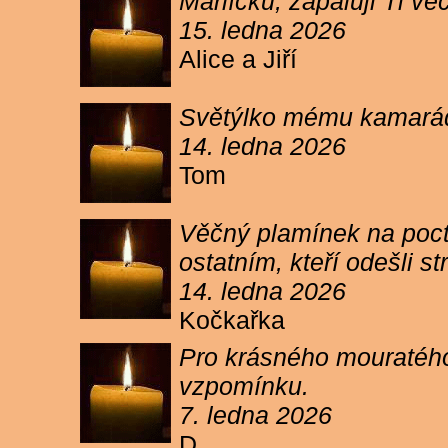
Márlíčku, zapaluji Ti 
15. ledna 2026
Alice a Jiří
Světýlko mému kamarád
14. ledna 2026
Tom
Věčný plamínek na poct
ostatním, kteří odešli 
14. ledna 2026
Kočkařka
Pro krásného mouratého
vzpomínku.
7. ledna 2026
D