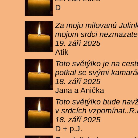
D
Za moju milovanú Julink
mojom srdci nezmazateľ
19. září 2025
Atik
Toto světýlko je na cest
potkal se svými kamará
18. září 2025
Jana a Anička
Toto světýlko bude navžd
v srdcích vzpomínat..R.I
18. září 2025
D + p.J.