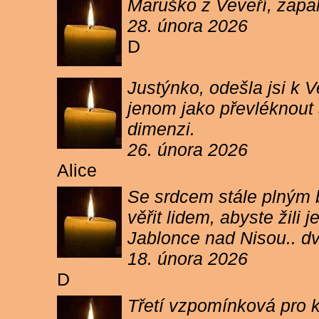
Maruško z Veveří, zapal
28. února 2026
D
Justýnko, odešla jsi k
jenom jako převléknout s
dimenzi.
26. února 2026
Alice
Se srdcem stále plným b
věřit lidem, abyste žil
Jablonce nad Nisou.. d
18. února 2026
D
Třetí vzpomínková pro k