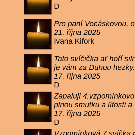
D
Pro paní Vocáskovou, od
21. října 2025
Ivana Kifork
Tato svíčička ať hoří s
je vám za Duhou hezky.
17. října 2025
D
Zapaluji 4.vzpomínkovou
plnou smutku a lítosti 
17. října 2025
D
Vzpomínková 7 svíčka p