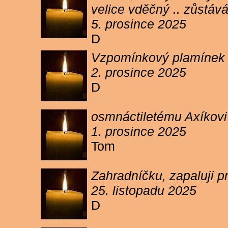
velice vděčný .. zůstáv
5. prosince 2025
D
Vzpomínkový plamínek sv
2. prosince 2025
D
osmnáctiletému Axíkov
1. prosince 2025
Tom
Zahradníčku, zapaluji p
25. listopadu 2025
D