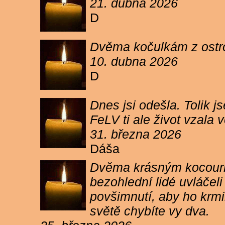
21. dubna 2026
D
Dvěma kočulkám z ostrov
10. dubna 2026
D
Dnes jsi odešla. Tolik j
FeLV ti ale život vzala
31. března 2026
Dáša
Dvěma krásným kocourkům
bezohlední lidé uvláčel
povšimnutí, aby ho krmi
světě chybíte vy dva.