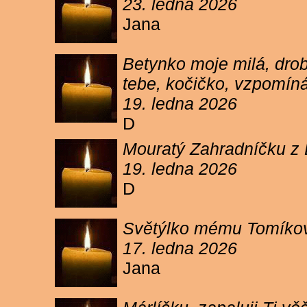
23. ledna 2026
Jana
Betynko moje milá, drob
tebe, kočičko, vzpomíná
19. ledna 2026
D
Mouratý Zahradníčku z 
19. ledna 2026
D
Světýlko mému Tomíkovi.
17. ledna 2026
Jana