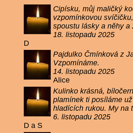
Cipísku, můj maličký koč
vzpomínkovou svíčičku, 
spoustu lásky a něhy a 
18. listopadu 2025
D
Pajdulko Čmínková z Jar
Vzpomínáme.
14. listopadu 2025
Alice
Kulinko krásná, bíločern
plamínek ti posíláme už 
hladících rukou. My n
6. listopadu 2025
D a S