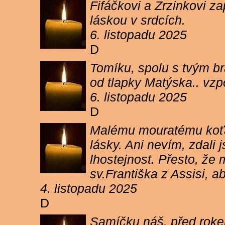
Fifáčkovi a Zrzinkovi z
láskou v srdcích.
6. listopadu 2025
D
Tomíku, spolu s tvým b
od tlapky Matýska.. vz
6. listopadu 2025
D
Malému mouratému koťát
lásky. Ani nevím, zdali 
lhostejnost. Přesto, že
sv.Františka z Assisi, a
4. listopadu 2025
D
Samíčku náš, před rokem