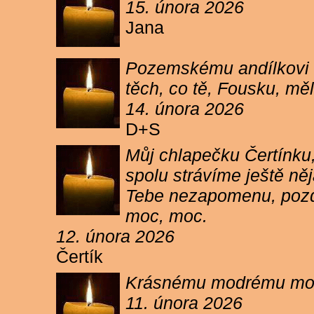
15. února 2026
Jana
Pozemskému andílkovi s
těch, co tě, Fousku, měli
14. února 2026
D+S
Můj chlapečku Čertínku,
spolu strávíme ještě ně
Tebe nezapomenu, pozdr
moc, moc.
12. února 2026
Čertík
Krásnému modrému moure
11. února 2026