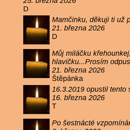
25. března 2026
D
Mamčinku, děkuji ti už p
21. března 2026
D
Můj miláčku křehounkej,
hlavičku...Prosím odpu
21. března 2026
Štěpánka
16.3.2019 opustil tento
16. března 2026
T
Po šestnácté vzpomínám