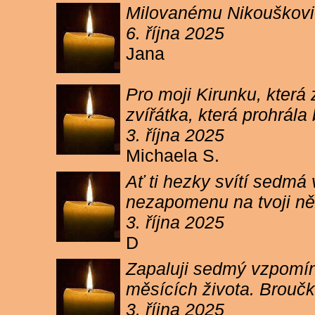
Milovanému Nikouškovi z
6. října 2025
Jana
Pro moji Kirunku, která
zvířátka, která prohrála
3. října 2025
Michaela S.
Ať ti hezky svítí sedmá
nezapomenu na tvoji ně
3. října 2025
D
Zapaluji sedmý vzpomínk
měsících života. Broučk
3. října 2025