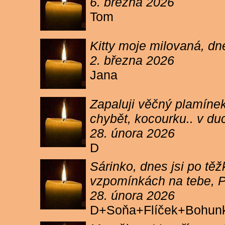
6. března 2026
Tom
Kitty moje milovaná, dn
2. března 2026
Jana
Zapaluji věčný plamínek
chybět, kocourku.. v du
28. února 2026
D
Sárinko, dnes jsi po těžk
vzpomínkách na tebe, PA
28. února 2026
D+Soňa+Flíček+Bohun