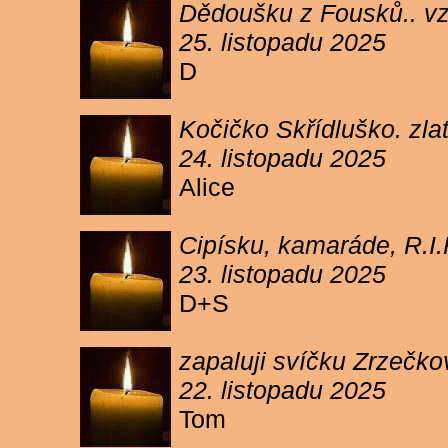
Dědoušku z Fousků.. v
25. listopadu 2025
D
Kočičko Skřídluško. zl
24. listopadu 2025
Alice
Cipísku, kamaráde, R.I
23. listopadu 2025
D+S
zapaluji svíčku Zrzečkov
22. listopadu 2025
Tom