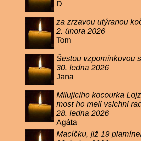
D
za zrzavou utýranou ko
2. února 2026
Tom
Šestou vzpomínkovou s
30. ledna 2026
Jana
Milujiciho kocourka Lojz
most ho meli vsichni ra
28. ledna 2026
Agáta
Macíčku, již 19 plamín