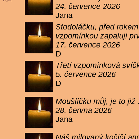
vigilie
24. července 2026
Jana
Stodoláčku, před rokem j
vzpomínkou zapaluji pr
17. července 2026
D
Třetí vzpomínková svíčk
5. července 2026
D
Moušlíčku můj, je to ji
28. června 2026
Jana
Náš milovaný kočičí and