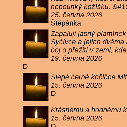
hebounký kožíšku. &#1
25. června 2026
Štěpánka
Zapaluji jasný plamíne
Syčivce a jejich dvěma 
boj o přežití v zemi, kd
19. června 2026
D
Slepé černé kočičce Mit
15. června 2026
D
Krásnému a hodnému koc
15. června 2026
D