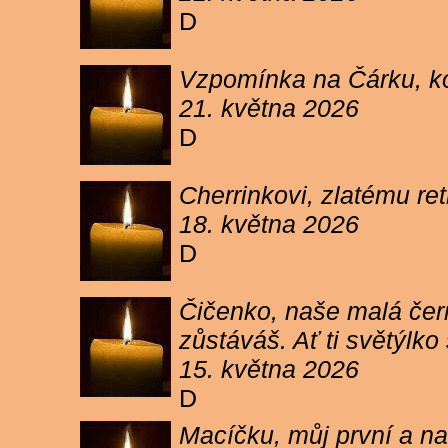
D
Vzpomínka na Čárku, koč
21. května 2026
D
Cherrinkovi, zlatému re
18. května 2026
D
Čičenko, naše malá čern
zůstáváš. Ať ti světýlk
15. května 2026
D
Macíčku, můj první a na