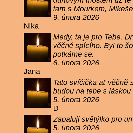
duhovým mostem už tě ne
tam s Mourkem, Mikešem 
9. února 2026
Nika
Medy, ta je pro Tebe. Dn
věčně spícího. Byl to šo
potkáme se.
6. února 2026
Jana
Tato svíčička ať věčně s
budou na tebe s láskou a
5. února 2026
D
Zapaluji světýlko pro um
5. února 2026