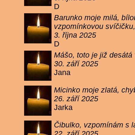
D
Barunko moje milá, bílo
vzpomínkovou svíčičku,
3. října 2025
D
Mášo, toto je již desátá
30. září 2025
Jana
Micinko moje zlatá, chy
26. září 2025
Jarka
Čibulko, vzpomínám s l
22. září 2025