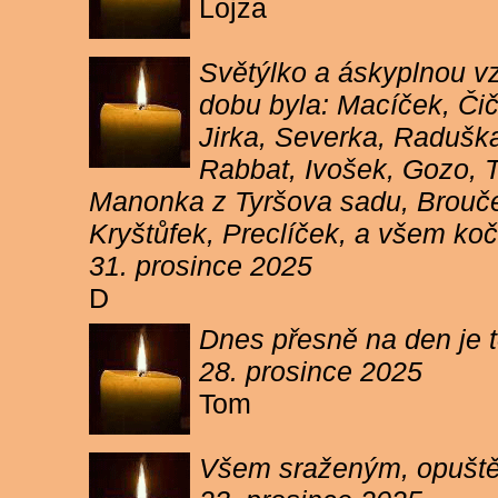
Lojza
Světýlko a áskyplnou v
dobu byla: Macíček, Či
Jirka, Severka, Raduška
Rabbat, Ivošek, Gozo, To
Manonka z Tyršova sadu, Brouček
Kryštůfek, Preclíček, a všem koč
31. prosince 2025
D
Dnes přesně na den je t
28. prosince 2025
Tom
Všem sraženým, opuště