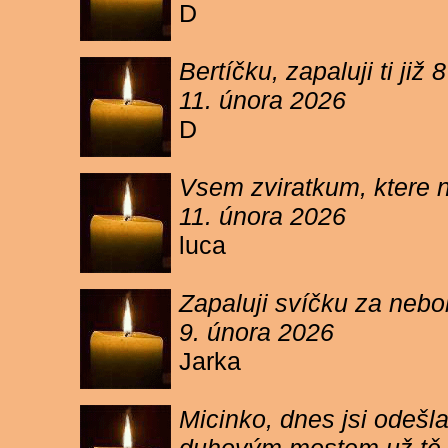
D
Bertíčku, zapaluji ti ji
11. února 2026
D
Vsem zviratkum, ktere 
11. února 2026
luca
Zapaluji svíčku za neb
9. února 2026
Jarka
Micinko, dnes jsi odešl