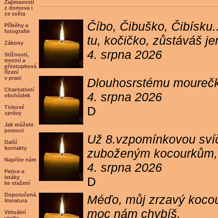
Zajímavosti
z domova i
ze světa
Číbo, Čibuško, Čibísku.
Příběhy a
fotografie
tu, kočičko, zůstáváš j
Zákony
4. srpna 2026
Stížnosti,
trestní a
přestupková
řízení
v praxi
Dlouhosrstému mourečko
Charitativní
4. srpna 2026
obchůdek
Tiskové
D
zprávy
Jak můžete
pomoci
Už 8.vzpomínkovou svíč
Další
kontakty
zuboženým kocourkům, kt
Napište nám
4. srpna 2026
Petice a
letáky
D
ke stažení
Doporučená
Méďo, můj zrzavý kocour
literatura
moc nám chybíš.
Virtuální