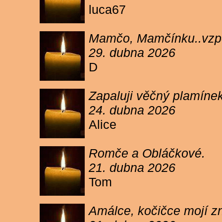
luca67
Mamčo, Mamčínku..vzpo
29. dubna 2026
D
Zapaluji věčný plamíne
24. dubna 2026
Alice
Romče a Obláčkové.
21. dubna 2026
Tom
Amálce, kočičce mojí z