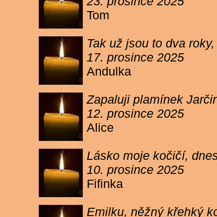
23. prosince 2025
Tom
Tak už jsou to dva roky,
17. prosince 2025
Andulka
Zapaluji plamínek Jarč
12. prosince 2025
Alice
Lásko moje kočičí, dnes 
10. prosince 2025
Fifinka
Emilku, něžný křehký ko