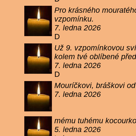
Pro krásného mouratého
vzpomínku.
7. ledna 2026
D
Už 9. vzpomínkovou sví
kolem tvé oblíbené pře
7. ledna 2026
D
Mouríčkovi, bráškovi od
7. ledna 2026
mému tuhému kocourkovi
5. ledna 2026