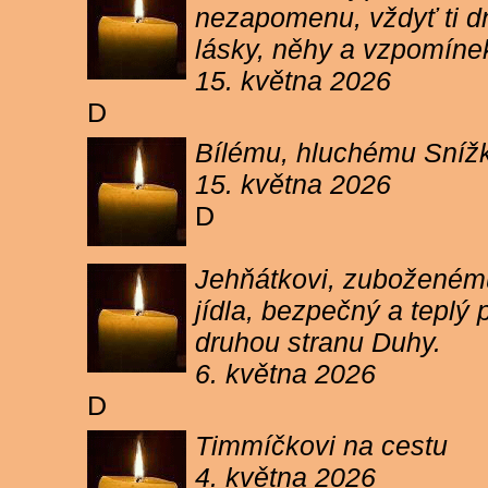
nezapomenu, vždyť ti dn
lásky, něhy a vzpomíne
15. května 2026
D
Bílému, hluchému Snížk
15. května 2026
D
Jehňátkovi, zuboženému
jídla, bezpečný a teplý
druhou stranu Duhy.
6. května 2026
D
Timmíčkovi na cestu
4. května 2026