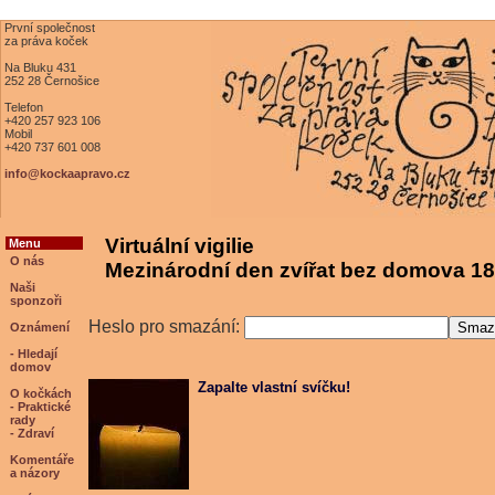
První společnost
za práva koček
Na Bluku 431
252 28 Černošice
Telefon
+420 257 923 106
Mobil
+420 737 601 008
info@kockaapravo.cz
Virtuální vigilie
Menu
O nás
Mezinárodní den zvířat bez domova 18
Naši
sponzoři
Heslo pro smazání:
Oznámení
- Hledají
domov
Zapalte vlastní svíčku!
O kočkách
- Praktické
rady
- Zdraví
Komentáře
a názory