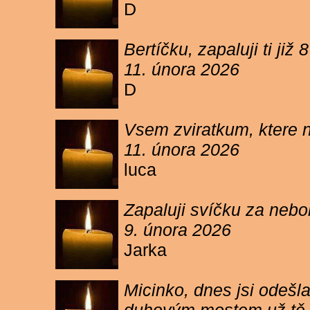
D
Bertíčku, zapaluji ti ji
11. února 2026
D
Vsem zviratkum, ktere 
11. února 2026
luca
Zapaluji svíčku za neb
9. února 2026
Jarka
Micinko, dnes jsi odešl