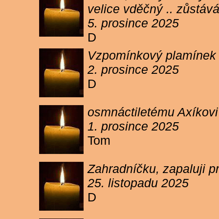
velice vděčný .. zůstáv
5. prosince 2025
D
Vzpomínkový plamínek sv
2. prosince 2025
D
osmnáctiletému Axíkov
1. prosince 2025
Tom
Zahradníčku, zapaluji p
25. listopadu 2025
D