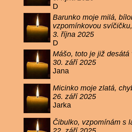
D
Barunko moje milá, bílo
vzpomínkovou svíčičku,
3. října 2025
D
Mášo, toto je již desátá
30. září 2025
Jana
Micinko moje zlatá, chy
26. září 2025
Jarka
Čibulko, vzpomínám s l
22. září 2025