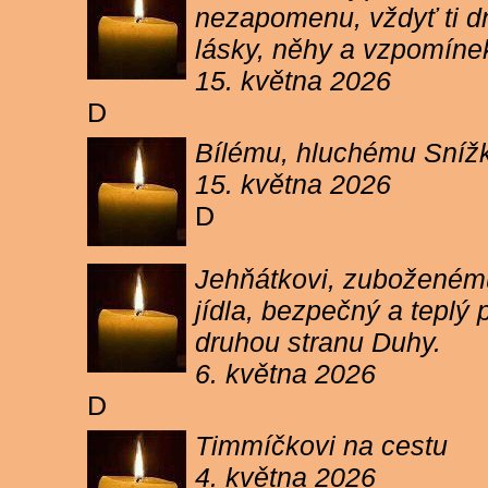
nezapomenu, vždyť ti dn
lásky, něhy a vzpomíne
15. května 2026
D
Bílému, hluchému Snížk
15. května 2026
D
Jehňátkovi, zuboženému
jídla, bezpečný a teplý
druhou stranu Duhy.
6. května 2026
D
Timmíčkovi na cestu
4. května 2026