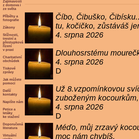
Zajímavosti
z domova i
ze světa
Číbo, Čibuško, Čibísku.
Příběhy a
fotografie
tu, kočičko, zůstáváš j
Zákony
4. srpna 2026
Stížnosti,
trestní a
přestupková
řízení
v praxi
Dlouhosrstému mourečko
Charitativní
4. srpna 2026
obchůdek
Tiskové
D
zprávy
Jak můžete
pomoci
Už 8.vzpomínkovou svíč
Další
kontakty
zuboženým kocourkům, kt
Napište nám
4. srpna 2026
Petice a
letáky
D
ke stažení
Doporučená
Méďo, můj zrzavý kocour
literatura
moc nám chybíš.
Virtuální