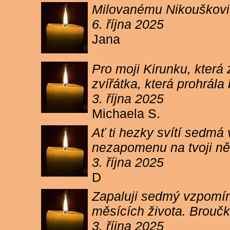
Milovanému Nikouškovi z
6. října 2025
Jana
Pro moji Kirunku, která
zvířátka, která prohrála
3. října 2025
Michaela S.
Ať ti hezky svítí sedmá
nezapomenu na tvoji ně
3. října 2025
D
Zapaluji sedmý vzpomínk
měsících života. Broučk
3. října 2025