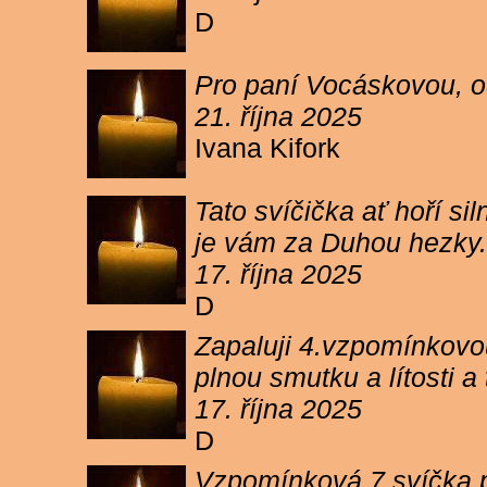
D
Pro paní Vocáskovou, od
21. října 2025
Ivana Kifork
Tato svíčička ať hoří s
je vám za Duhou hezky.
17. října 2025
D
Zapaluji 4.vzpomínkovou
plnou smutku a lítosti 
17. října 2025
D
Vzpomínková 7 svíčka p