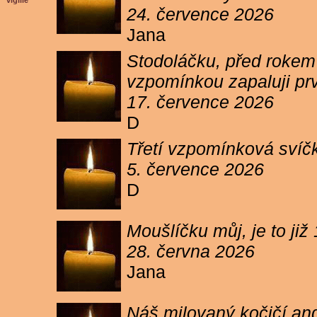
vigilie
24. července 2026
Jana
Stodoláčku, před rokem j
vzpomínkou zapaluji pr
17. července 2026
D
Třetí vzpomínková svíčk
5. července 2026
D
Moušlíčku můj, je to ji
28. června 2026
Jana
Náš milovaný kočičí and