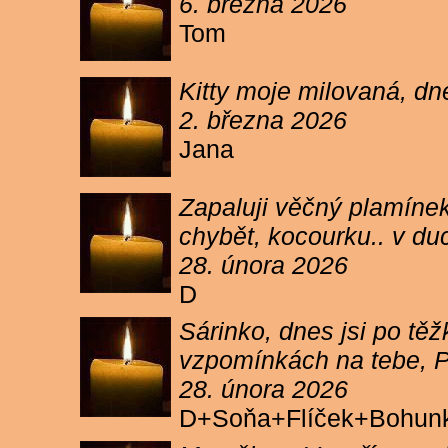
6. března 2026
Tom
Kitty moje milovaná, dn
2. března 2026
Jana
Zapaluji věčný plamínek
chybět, kocourku.. v du
28. února 2026
D
Sárinko, dnes jsi po těžk
vzpomínkách na tebe, PA
28. února 2026
D+Soňa+Flíček+Bohun