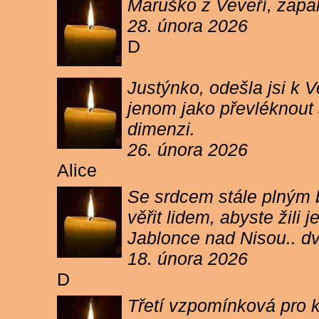
Maruško z Veveří, zapal
28. února 2026
D
Justýnko, odešla jsi k
jenom jako převléknout s
dimenzi.
26. února 2026
Alice
Se srdcem stále plným b
věřit lidem, abyste žil
Jablonce nad Nisou.. d
18. února 2026
D
Třetí vzpomínková pro k