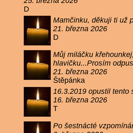
25. března 2026
D
Mamčinku, děkuji ti už p
21. března 2026
D
Můj miláčku křehounkej,
hlavičku...Prosím odpu
21. března 2026
Štěpánka
16.3.2019 opustil tento
16. března 2026
T
Po šestnácté vzpomínám