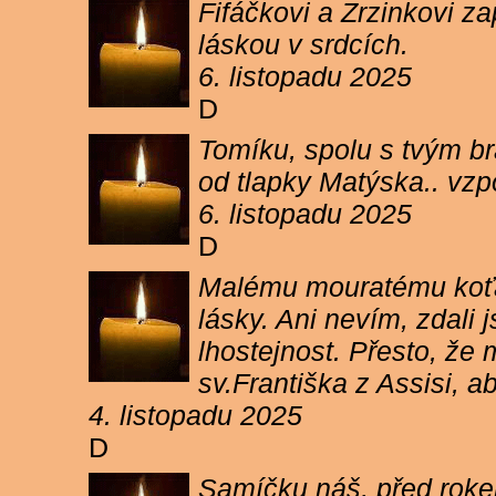
Fifáčkovi a Zrzinkovi z
láskou v srdcích.
6. listopadu 2025
D
Tomíku, spolu s tvým b
od tlapky Matýska.. vz
6. listopadu 2025
D
Malému mouratému koťát
lásky. Ani nevím, zdali 
lhostejnost. Přesto, že
sv.Františka z Assisi, a
4. listopadu 2025
D
Samíčku náš, před rokem