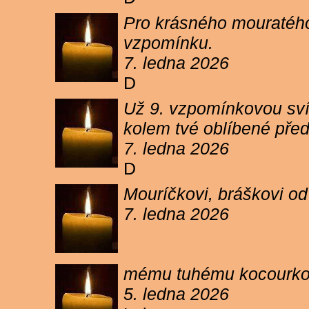
Pro krásného mouratého
vzpomínku.
7. ledna 2026
D
Už 9. vzpomínkovou sví
kolem tvé oblíbené pře
7. ledna 2026
D
Mouríčkovi, bráškovi od
7. ledna 2026
mému tuhému kocourkovi
5. ledna 2026