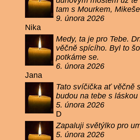
duhovým mostem už tě ne
tam s Mourkem, Mikešem 
9. února 2026
Nika
Medy, ta je pro Tebe. Dn
věčně spícího. Byl to šo
potkáme se.
6. února 2026
Jana
Tato svíčička ať věčně s
budou na tebe s láskou a
5. února 2026
D
Zapaluji světýlko pro um
5. února 2026