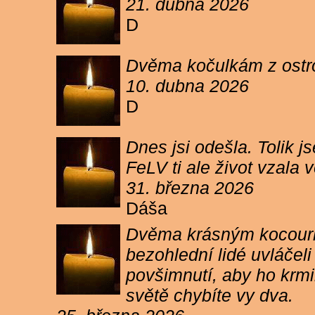
21. dubna 2026
D
Dvěma kočulkám z ostrov
10. dubna 2026
D
Dnes jsi odešla. Tolik j
FeLV ti ale život vzala
31. března 2026
Dáša
Dvěma krásným kocourkům
bezohlední lidé uvláčel
povšimnutí, aby ho krmi
světě chybíte vy dva.