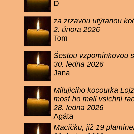
D
za zrzavou utýranou ko
2. února 2026
Tom
Šestou vzpomínkovou s
30. ledna 2026
Jana
Milujiciho kocourka Lojz
most ho meli vsichni ra
28. ledna 2026
Agáta
Macíčku, již 19 plamín