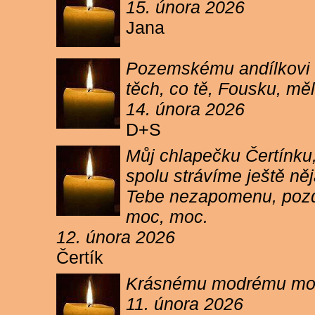
15. února 2026
Jana
Pozemskému andílkovi s
těch, co tě, Fousku, měli
14. února 2026
D+S
Můj chlapečku Čertínku,
spolu strávíme ještě ně
Tebe nezapomenu, pozdr
moc, moc.
12. února 2026
Čertík
Krásnému modrému moure
11. února 2026