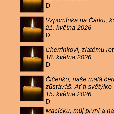
D
Vzpomínka na Čárku, koč
21. května 2026
D
Cherrinkovi, zlatému re
18. května 2026
D
Čičenko, naše malá čern
zůstáváš. Ať ti světýlk
15. května 2026
D
Macíčku, můj první a na