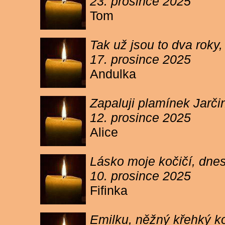
23. prosince 2025
Tom
Tak už jsou to dva roky,
17. prosince 2025
Andulka
Zapaluji plamínek Jarč
12. prosince 2025
Alice
Lásko moje kočičí, dnes 
10. prosince 2025
Fifinka
Emilku, něžný křehký ko