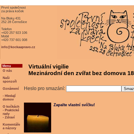
První společnost
za práva koček
Na Bluku 431
252 28 Černošice
Telefon
+420 257 923 106
Mobil
+420 737 601 008
info@kockaapravo.cz
Virtuální vigilie
Menu
O nás
Mezinárodní den zvířat bez domova 18
Naši
sponzoři
Heslo pro smazání:
Oznámení
- Hledají
domov
Zapalte vlastní svíčku!
O kočkách
- Praktické
rady
- Zdraví
Komentáře
a názory