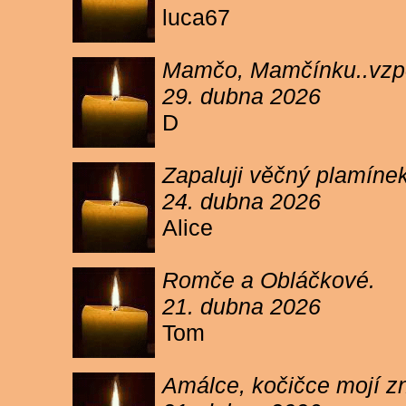
luca67
Mamčo, Mamčínku..vzpo
29. dubna 2026
D
Zapaluji věčný plamíne
24. dubna 2026
Alice
Romče a Obláčkové.
21. dubna 2026
Tom
Amálce, kočičce mojí z