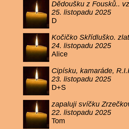
Dědoušku z Fousků.. v
25. listopadu 2025
D
Kočičko Skřídluško. zl
24. listopadu 2025
Alice
Cipísku, kamaráde, R.I
23. listopadu 2025
D+S
zapaluji svíčku Zrzečkov
22. listopadu 2025
Tom