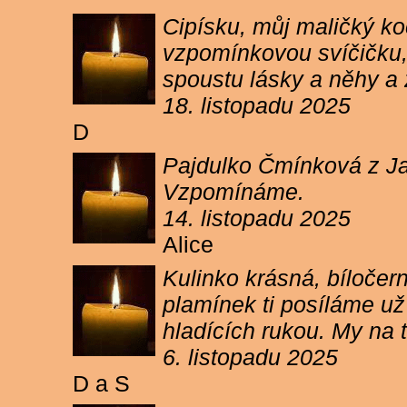
Cipísku, můj maličký koč
vzpomínkovou svíčičku, 
spoustu lásky a něhy a 
18. listopadu 2025
D
Pajdulko Čmínková z Jar
Vzpomínáme.
14. listopadu 2025
Alice
Kulinko krásná, bíločern
plamínek ti posíláme už 
hladících rukou. My n
6. listopadu 2025
D a S