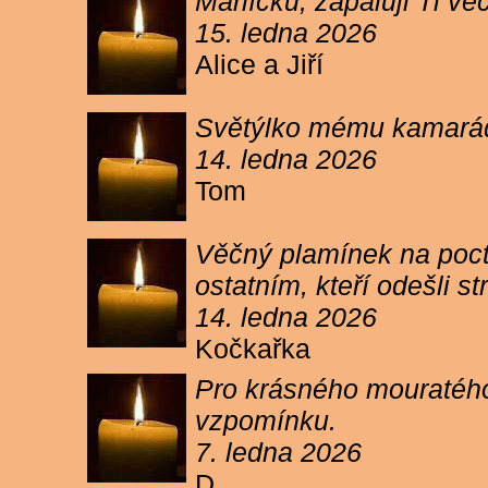
Márlíčku, zapaluji Ti 
15. ledna 2026
Alice a Jiří
Světýlko mému kamarád
14. ledna 2026
Tom
Věčný plamínek na poct
ostatním, kteří odešli 
14. ledna 2026
Kočkařka
Pro krásného mouratého
vzpomínku.
7. ledna 2026
D