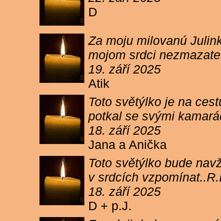
D
Za moju milovanú Julink
mojom srdci nezmazateľ
19. září 2025
Atik
Toto světýlko je na cest
potkal se svými kamará
18. září 2025
Jana a Anička
Toto světýlko bude navžd
v srdcích vzpomínat..R.I
18. září 2025
D + p.J.