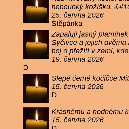
hebounký kožíšku. &#1
25. června 2026
Štěpánka
Zapaluji jasný plamíne
Syčivce a jejich dvěma 
boj o přežití v zemi, kd
19. června 2026
D
Slepé černé kočičce Mit
15. června 2026
D
Krásnému a hodnému koc
15. června 2026
D