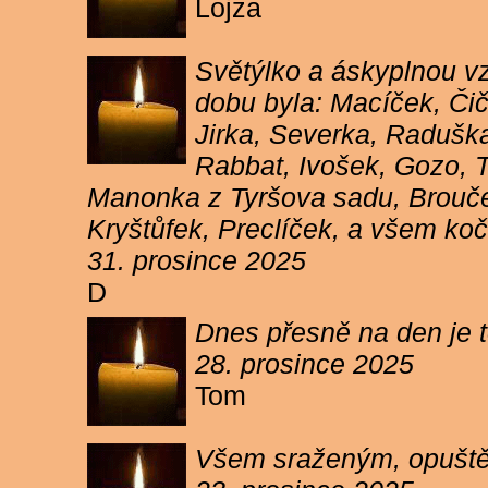
Lojza
Světýlko a áskyplnou v
dobu byla: Macíček, Či
Jirka, Severka, Raduška
Rabbat, Ivošek, Gozo, To
Manonka z Tyršova sadu, Brouček
Kryštůfek, Preclíček, a všem koč
31. prosince 2025
D
Dnes přesně na den je t
28. prosince 2025
Tom
Všem sraženým, opuště