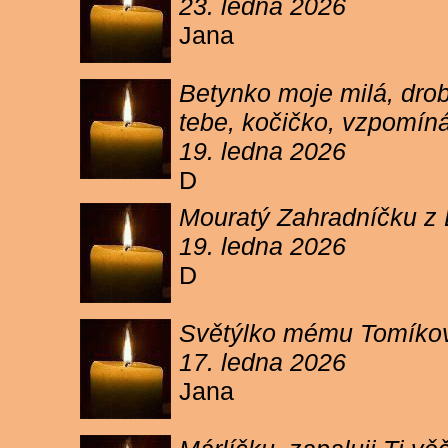
23. ledna 2026
Jana
Betynko moje milá, drob
tebe, kočičko, vzpomíná
19. ledna 2026
D
Mouratý Zahradníčku z 
19. ledna 2026
D
Světýlko mému Tomíkovi.
17. ledna 2026
Jana