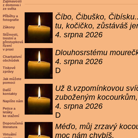
Zajímavosti
z domova i
ze světa
Číbo, Čibuško, Čibísku.
Příběhy a
fotografie
tu, kočičko, zůstáváš j
Zákony
4. srpna 2026
Stížnosti,
trestní a
přestupková
řízení
v praxi
Dlouhosrstému mourečko
Charitativní
4. srpna 2026
obchůdek
Tiskové
D
zprávy
Jak můžete
pomoci
Už 8.vzpomínkovou svíč
Další
kontakty
zuboženým kocourkům, kt
Napište nám
4. srpna 2026
Petice a
letáky
D
ke stažení
Doporučená
Méďo, můj zrzavý kocour
literatura
moc nám chybíš.
Virtuální