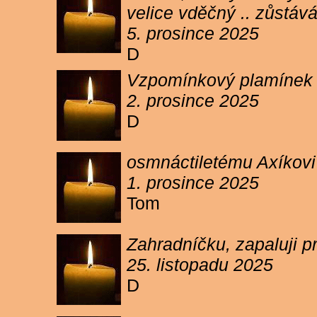
velice vděčný .. zůstáv
5. prosince 2025
D
Vzpomínkový plamínek sv
2. prosince 2025
D
osmnáctiletému Axíkov
1. prosince 2025
Tom
Zahradníčku, zapaluji p
25. listopadu 2025
D