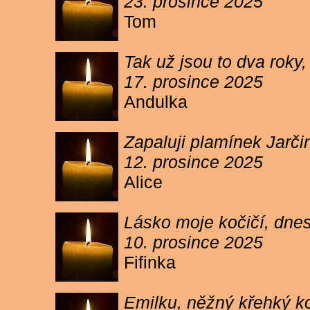
23. prosince 2025
Tom
Tak už jsou to dva roky,
17. prosince 2025
Andulka
Zapaluji plamínek Jarč
12. prosince 2025
Alice
Lásko moje kočičí, dnes 
10. prosince 2025
Fifinka
Emilku, něžný křehký ko