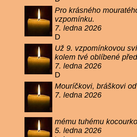
Pro krásného mouratého
vzpomínku.
7. ledna 2026
D
Už 9. vzpomínkovou sví
kolem tvé oblíbené pře
7. ledna 2026
D
Mouríčkovi, bráškovi od
7. ledna 2026
mému tuhému kocourkovi
5. ledna 2026