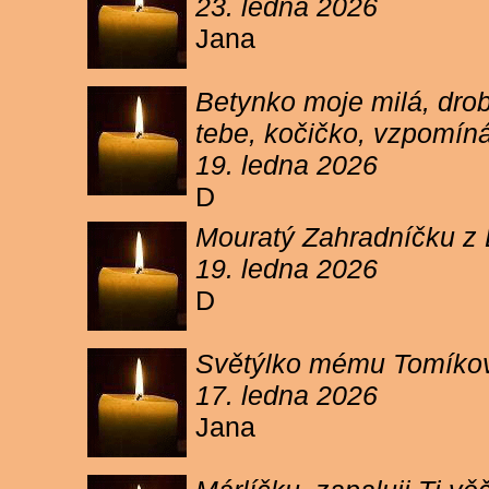
23. ledna 2026
Jana
Betynko moje milá, drob
tebe, kočičko, vzpomíná
19. ledna 2026
D
Mouratý Zahradníčku z 
19. ledna 2026
D
Světýlko mému Tomíkovi.
17. ledna 2026
Jana