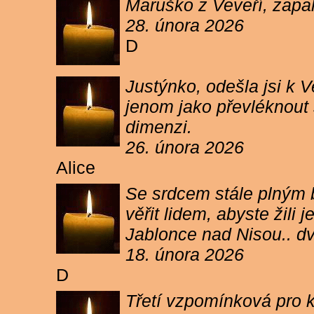
Maruško z Veveří, zapal
28. února 2026
D
Justýnko, odešla jsi k
jenom jako převléknout s
dimenzi.
26. února 2026
Alice
Se srdcem stále plným b
věřit lidem, abyste žil
Jablonce nad Nisou.. d
18. února 2026
D
Třetí vzpomínková pro k