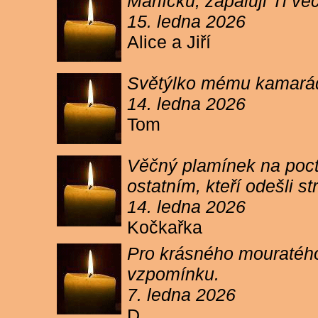
Márlíčku, zapaluji Ti 
15. ledna 2026
Alice a Jiří
Světýlko mému kamarád
14. ledna 2026
Tom
Věčný plamínek na poct
ostatním, kteří odešli 
14. ledna 2026
Kočkařka
Pro krásného mouratého
vzpomínku.
7. ledna 2026
D