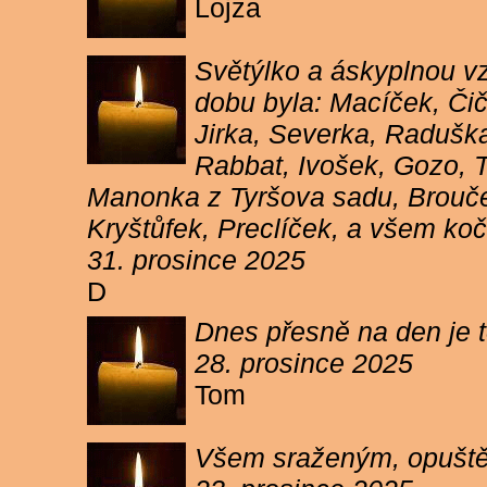
Lojza
Světýlko a áskyplnou v
dobu byla: Macíček, Či
Jirka, Severka, Raduška
Rabbat, Ivošek, Gozo, To
Manonka z Tyršova sadu, Brouček
Kryštůfek, Preclíček, a všem koč
31. prosince 2025
D
Dnes přesně na den je t
28. prosince 2025
Tom
Všem sraženým, opuště