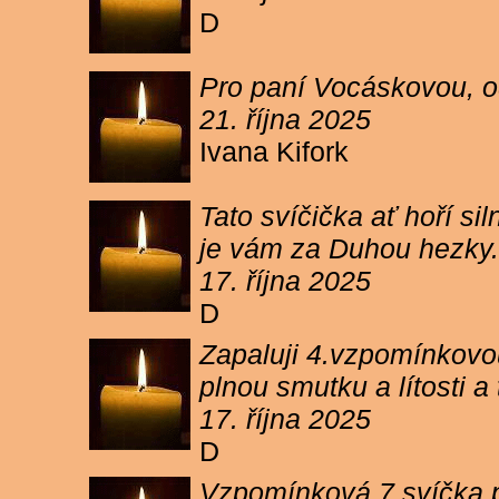
D
Pro paní Vocáskovou, od
21. října 2025
Ivana Kifork
Tato svíčička ať hoří s
je vám za Duhou hezky.
17. října 2025
D
Zapaluji 4.vzpomínkovou
plnou smutku a lítosti 
17. října 2025
D
Vzpomínková 7 svíčka p