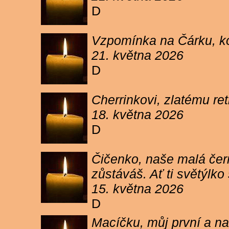
D
Vzpomínka na Čárku, koč
21. května 2026
D
Cherrinkovi, zlatému re
18. května 2026
D
Čičenko, naše malá čern
zůstáváš. Ať ti světýlk
15. května 2026
D
Macíčku, můj první a na