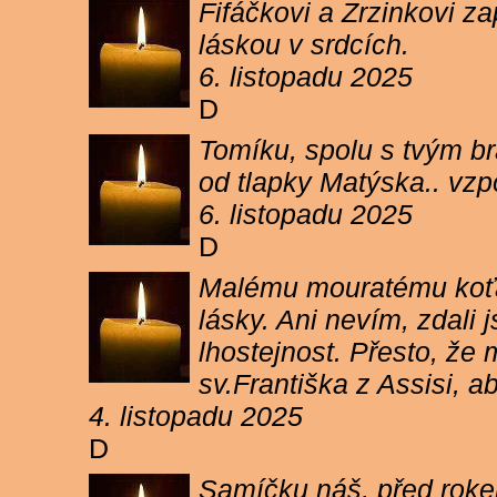
Fifáčkovi a Zrzinkovi z
láskou v srdcích.
6. listopadu 2025
D
Tomíku, spolu s tvým b
od tlapky Matýska.. vz
6. listopadu 2025
D
Malému mouratému koťát
lásky. Ani nevím, zdali 
lhostejnost. Přesto, že
sv.Františka z Assisi, a
4. listopadu 2025
D
Samíčku náš, před rokem