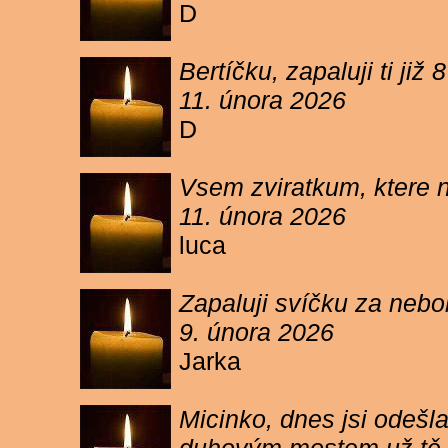
D
Bertíčku, zapaluji ti ji
11. února 2026
D
Vsem zviratkum, ktere 
11. února 2026
luca
Zapaluji svíčku za neb
9. února 2026
Jarka
Micinko, dnes jsi odešl