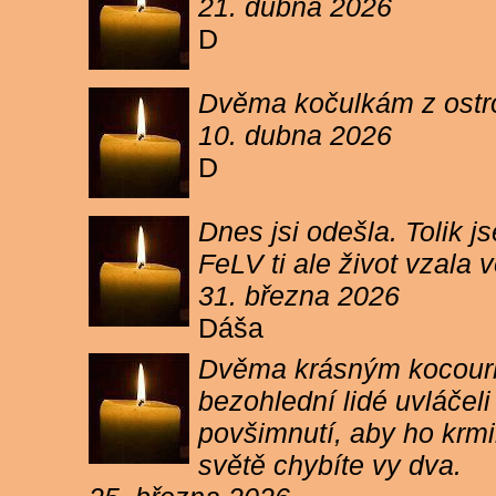
21. dubna 2026
D
Dvěma kočulkám z ostrov
10. dubna 2026
D
Dnes jsi odešla. Tolik j
FeLV ti ale život vzala
31. března 2026
Dáša
Dvěma krásným kocourkům
bezohlední lidé uvláčel
povšimnutí, aby ho krmi
světě chybíte vy dva.