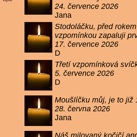
vigilie
24. července 2026
Jana
Stodoláčku, před rokem j
vzpomínkou zapaluji pr
17. července 2026
D
Třetí vzpomínková svíčk
5. července 2026
D
Moušlíčku můj, je to ji
28. června 2026
Jana
Náš milovaný kočičí and