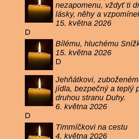
nezapomenu, vždyť ti dn
lásky, něhy a vzpomíne
15. května 2026
D
Bílému, hluchému Snížk
15. května 2026
D
Jehňátkovi, zuboženému
jídla, bezpečný a teplý
druhou stranu Duhy.
6. května 2026
D
Timmíčkovi na cestu
4. května 2026