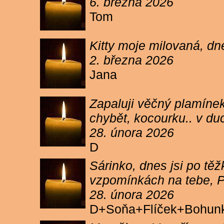
6. března 2026
Tom
Kitty moje milovaná, dn
2. března 2026
Jana
Zapaluji věčný plamínek
chybět, kocourku.. v du
28. února 2026
D
Sárinko, dnes jsi po těžk
vzpomínkách na tebe, PA
28. února 2026
D+Soňa+Flíček+Bohun