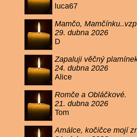
luca67
Mamčo, Mamčínku..vzpo
29. dubna 2026
D
Zapaluji věčný plamíne
24. dubna 2026
Alice
Romče a Obláčkové.
21. dubna 2026
Tom
Amálce, kočičce mojí z