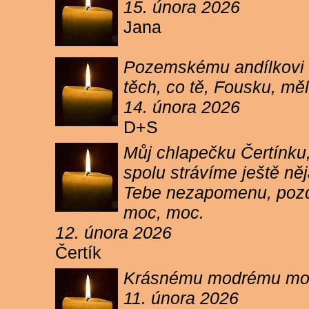
15. února 2026
Jana
Pozemskému andílkovi s
těch, co tě, Fousku, měli
14. února 2026
D+S
Můj chlapečku Čertínku,
spolu strávíme ještě ně
Tebe nezapomenu, pozdr
moc, moc.
12. února 2026
Čertík
Krásnému modrému moure
11. února 2026