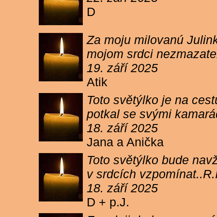
D
Za moju milovanú Julink
mojom srdci nezmazateľ
19. září 2025
Atik
Toto světýlko je na cest
potkal se svými kamará
18. září 2025
Jana a Anička
Toto světýlko bude navžd
v srdcích vzpomínat..R.I
18. září 2025
D + p.J.