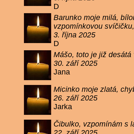
D
Barunko moje milá, bílo
vzpomínkovou svíčičku,
3. října 2025
D
Mášo, toto je již desátá
30. září 2025
Jana
Micinko moje zlatá, chy
26. září 2025
Jarka
Čibulko, vzpomínám s l
22. září 2025