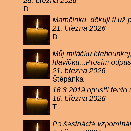
25. března 2026
D
Mamčinku, děkuji ti už p
21. března 2026
D
Můj miláčku křehounkej,
hlavičku...Prosím odpu
21. března 2026
Štěpánka
16.3.2019 opustil tento
16. března 2026
T
Po šestnácté vzpomínám