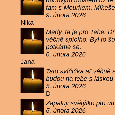
duhovým mostem už tě ne
tam s Mourkem, Mikešem 
9. února 2026
Nika
Medy, ta je pro Tebe. Dn
věčně spícího. Byl to šo
potkáme se.
6. února 2026
Jana
Tato svíčička ať věčně s
budou na tebe s láskou a
5. února 2026
D
Zapaluji světýlko pro um
5. února 2026