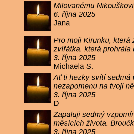
Milovanému Nikouškovi z
6. října 2025
Jana
Pro moji Kirunku, která
zvířátka, která prohrála
3. října 2025
Michaela S.
Ať ti hezky svítí sedmá
nezapomenu na tvoji ně
3. října 2025
D
Zapaluji sedmý vzpomínk
měsících života. Broučk
3. října 2025