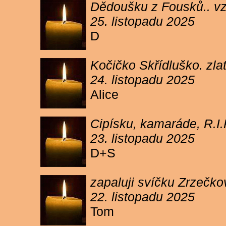
Dědoušku z Fousků.. v
25. listopadu 2025
D
Kočičko Skřídluško. zl
24. listopadu 2025
Alice
Cipísku, kamaráde, R.I
23. listopadu 2025
D+S
zapaluji svíčku Zrzečkov
22. listopadu 2025
Tom