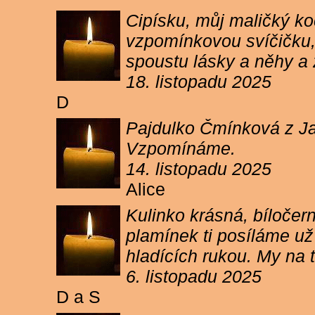
Cipísku, můj maličký koč
vzpomínkovou svíčičku, 
spoustu lásky a něhy a 
18. listopadu 2025
D
Pajdulko Čmínková z Jar
Vzpomínáme.
14. listopadu 2025
Alice
Kulinko krásná, bíločern
plamínek ti posíláme už 
hladících rukou. My n
6. listopadu 2025
D a S