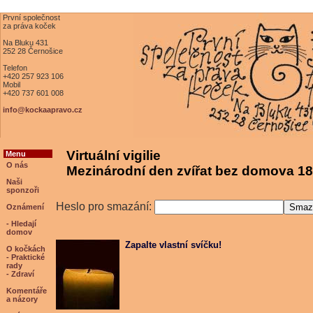
První společnost
za práva koček
Na Bluku 431
252 28 Černošice
Telefon
+420 257 923 106
Mobil
+420 737 601 008
info@kockaapravo.cz
Virtuální vigilie
Menu
O nás
Mezinárodní den zvířat bez domova 18
Naši
sponzoři
Heslo pro smazání:
Oznámení
- Hledají
domov
Zapalte vlastní svíčku!
O kočkách
- Praktické
rady
- Zdraví
Komentáře
a názory