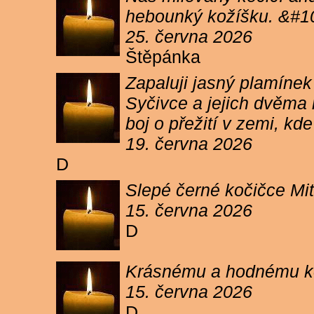
hebounký kožíšku. &#1
25. června 2026
Štěpánka
Zapaluji jasný plamíne
Syčivce a jejich dvěma 
boj o přežití v zemi, kd
19. června 2026
D
Slepé černé kočičce Mit
15. června 2026
D
Krásnému a hodnému koc
15. června 2026
D