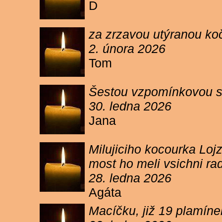
D
za zrzavou utýranou ko
2. února 2026
Tom
Šestou vzpomínkovou s
30. ledna 2026
Jana
Milujiciho kocourka Lojz
most ho meli vsichni ra
28. ledna 2026
Agáta
Macíčku, již 19 plamín