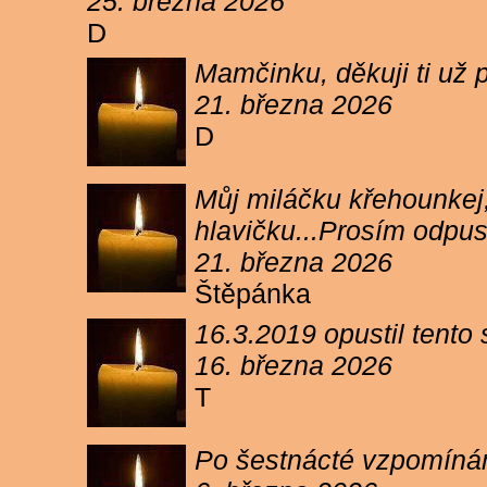
25. března 2026
D
Mamčinku, děkuji ti už p
21. března 2026
D
Můj miláčku křehounkej,
hlavičku...Prosím odpu
21. března 2026
Štěpánka
16.3.2019 opustil tento
16. března 2026
T
Po šestnácté vzpomínám