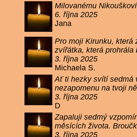
Milovanému Nikouškovi z
6. října 2025
Jana
Pro moji Kirunku, která
zvířátka, která prohrála
3. října 2025
Michaela S.
Ať ti hezky svítí sedmá
nezapomenu na tvoji ně
3. října 2025
D
Zapaluji sedmý vzpomínk
měsících života. Broučk
3. října 2025