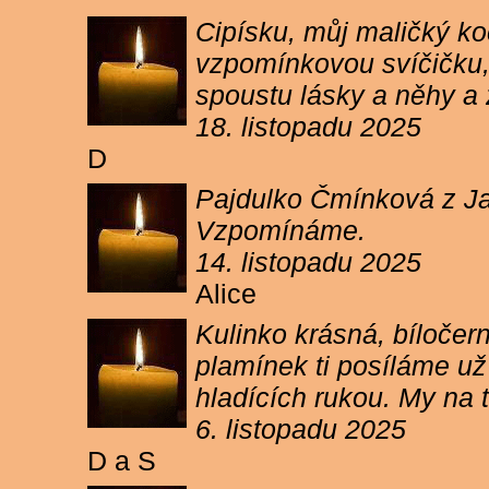
Cipísku, můj maličký koč
vzpomínkovou svíčičku, 
spoustu lásky a něhy a 
18. listopadu 2025
D
Pajdulko Čmínková z Jar
Vzpomínáme.
14. listopadu 2025
Alice
Kulinko krásná, bíločern
plamínek ti posíláme už 
hladících rukou. My n
6. listopadu 2025
D a S