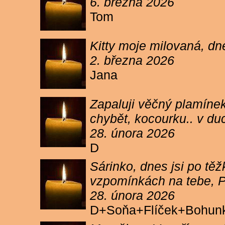
6. března 2026
Tom
Kitty moje milovaná, dn
2. března 2026
Jana
Zapaluji věčný plamínek
chybět, kocourku.. v du
28. února 2026
D
Sárinko, dnes jsi po těžk
vzpomínkách na tebe, PA
28. února 2026
D+Soňa+Flíček+Bohun