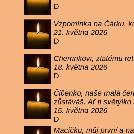
D
Vzpomínka na Čárku, koč
21. května 2026
D
Cherrinkovi, zlatému re
18. května 2026
D
Čičenko, naše malá čern
zůstáváš. Ať ti světýlk
15. května 2026
D
Macíčku, můj první a na