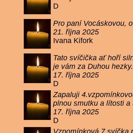
D
Pro paní Vocáskovou, od
21. října 2025
Ivana Kifork
Tato svíčička ať hoří s
je vám za Duhou hezky.
17. října 2025
D
Zapaluji 4.vzpomínkovou
plnou smutku a lítosti 
17. října 2025
D
Vzpomínková 7 svíčka p