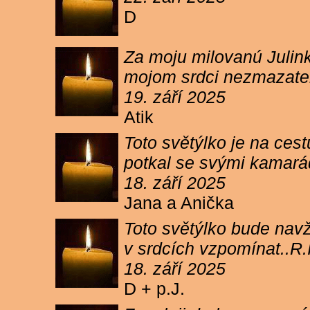
D
Za moju milovanú Julink
mojom srdci nezmazateľ
19. září 2025
Atik
Toto světýlko je na cest
potkal se svými kamará
18. září 2025
Jana a Anička
Toto světýlko bude navžd
v srdcích vzpomínat..R.I
18. září 2025
D + p.J.