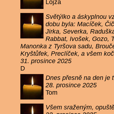
Lojza
Světýlko a áskyplnou v
dobu byla: Macíček, Či
Jirka, Severka, Raduška
Rabbat, Ivošek, Gozo, To
Manonka z Tyršova sadu, Brouček
Kryštůfek, Preclíček, a všem koč
31. prosince 2025
D
Dnes přesně na den je t
28. prosince 2025
Tom
Všem sraženým, opuště