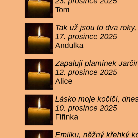
23. prosince 2025
Tom
Tak už jsou to dva roky,
17. prosince 2025
Andulka
Zapaluji plamínek Jarč
12. prosince 2025
Alice
Lásko moje kočičí, dnes 
10. prosince 2025
Fifinka
Emilku, něžný křehký ko