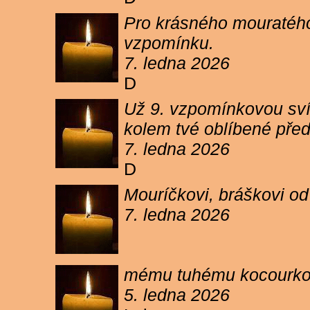
Pro krásného mouratého
vzpomínku.
7. ledna 2026
D
Už 9. vzpomínkovou sví
kolem tvé oblíbené pře
7. ledna 2026
D
Mouríčkovi, bráškovi od
7. ledna 2026
mému tuhému kocourkovi
5. ledna 2026