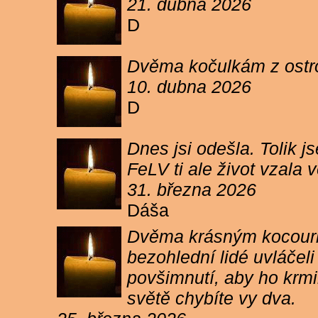
21. dubna 2026
D
Dvěma kočulkám z ostrov
10. dubna 2026
D
Dnes jsi odešla. Tolik j
FeLV ti ale život vzala
31. března 2026
Dáša
Dvěma krásným kocourkům
bezohlední lidé uvláčel
povšimnutí, aby ho krmi
světě chybíte vy dva.