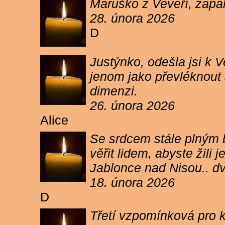
Maruško z Veveří, zapal
28. února 2026
D
Justýnko, odešla jsi k
jenom jako převléknout s
dimenzi.
26. února 2026
Alice
Se srdcem stále plným b
věřit lidem, abyste žil
Jablonce nad Nisou.. d
18. února 2026
D
Třetí vzpomínková pro k