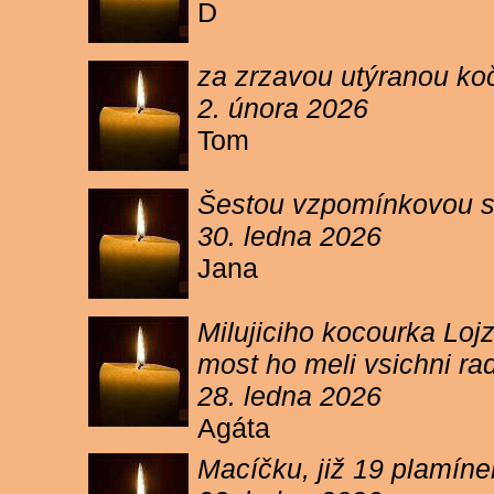
D
za zrzavou utýranou ko
2. února 2026
Tom
Šestou vzpomínkovou s
30. ledna 2026
Jana
Milujiciho kocourka Lojz
most ho meli vsichni ra
28. ledna 2026
Agáta
Macíčku, již 19 plamín