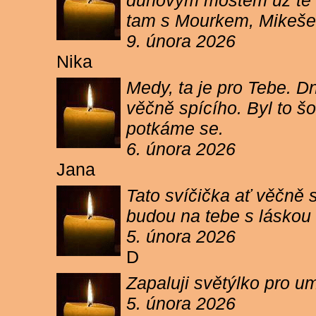
duhovým mostem už tě ne
tam s Mourkem, Mikešem 
9. února 2026
Nika
Medy, ta je pro Tebe. Dn
věčně spícího. Byl to šo
potkáme se.
6. února 2026
Jana
Tato svíčička ať věčně s
budou na tebe s láskou a
5. února 2026
D
Zapaluji světýlko pro um
5. února 2026