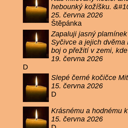
hebounký kožíšku. &#1
25. června 2026
Štěpánka
Zapaluji jasný plamíne
Syčivce a jejich dvěma 
boj o přežití v zemi, kd
19. června 2026
D
Slepé černé kočičce Mit
15. června 2026
D
Krásnému a hodnému koc
15. června 2026
D