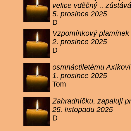
velice vděčný .. zůstáv
5. prosince 2025
D
Vzpomínkový plamínek sv
2. prosince 2025
D
osmnáctiletému Axíkov
1. prosince 2025
Tom
Zahradníčku, zapaluji p
25. listopadu 2025
D