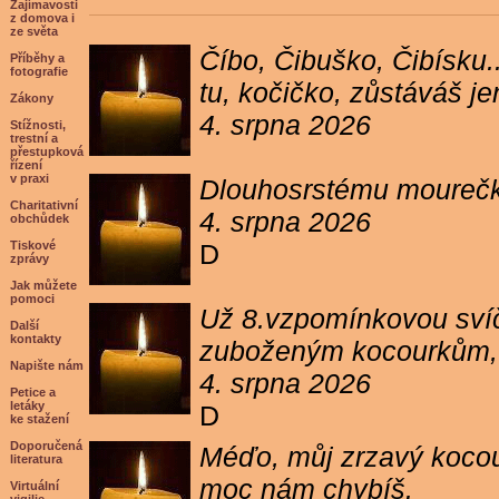
Zajímavosti
z domova i
ze světa
Číbo, Čibuško, Čibísku.
Příběhy a
fotografie
tu, kočičko, zůstáváš j
Zákony
4. srpna 2026
Stížnosti,
trestní a
přestupková
řízení
v praxi
Dlouhosrstému mourečko
Charitativní
4. srpna 2026
obchůdek
Tiskové
D
zprávy
Jak můžete
pomoci
Už 8.vzpomínkovou svíč
Další
kontakty
zuboženým kocourkům, kt
Napište nám
4. srpna 2026
Petice a
letáky
D
ke stažení
Doporučená
Méďo, můj zrzavý kocour
literatura
moc nám chybíš.
Virtuální