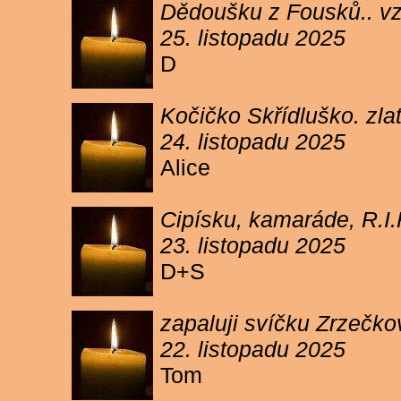
Dědoušku z Fousků.. v
25. listopadu 2025
D
Kočičko Skřídluško. zl
24. listopadu 2025
Alice
Cipísku, kamaráde, R.I
23. listopadu 2025
D+S
zapaluji svíčku Zrzečkov
22. listopadu 2025
Tom