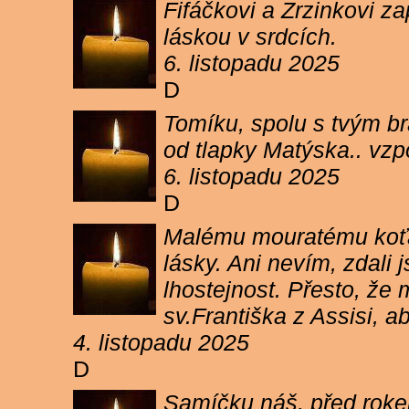
Fifáčkovi a Zrzinkovi z
láskou v srdcích.
6. listopadu 2025
D
Tomíku, spolu s tvým b
od tlapky Matýska.. vz
6. listopadu 2025
D
Malému mouratému koťát
lásky. Ani nevím, zdali 
lhostejnost. Přesto, že
sv.Františka z Assisi, a
4. listopadu 2025
D
Samíčku náš, před rokem