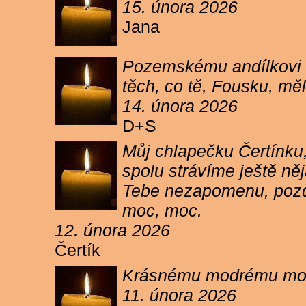
15. února 2026
Jana
Pozemskému andílkovi s
těch, co tě, Fousku, měli
14. února 2026
D+S
Můj chlapečku Čertínku,
spolu strávíme ještě ně
Tebe nezapomenu, pozdr
moc, moc.
12. února 2026
Čertík
Krásnému modrému moure
11. února 2026