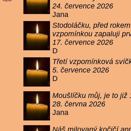
vigilie
24. července 2026
Jana
Stodoláčku, před rokem j
vzpomínkou zapaluji pr
17. července 2026
D
Třetí vzpomínková svíčk
5. července 2026
D
Moušlíčku můj, je to ji
28. června 2026
Jana
Náš milovaný kočičí and