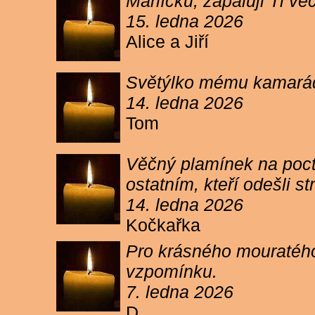
Márlíčku, zapaluji Ti 
15. ledna 2026
Alice a Jiří
Světýlko mému kamarád
14. ledna 2026
Tom
Věčný plamínek na poct
ostatním, kteří odešli 
14. ledna 2026
Kočkařka
Pro krásného mouratého
vzpomínku.
7. ledna 2026
D