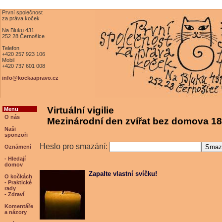
První společnost
za práva koček
Na Bluku 431
252 28 Černošice
Telefon
+420 257 923 106
Mobil
+420 737 601 008
info@kockaapravo.cz
Virtuální vigilie
Menu
O nás
Mezinárodní den zvířat bez domova 18
Naši
sponzoři
Heslo pro smazání:
Oznámení
- Hledají
domov
Zapalte vlastní svíčku!
O kočkách
- Praktické
rady
- Zdraví
Komentáře
a názory