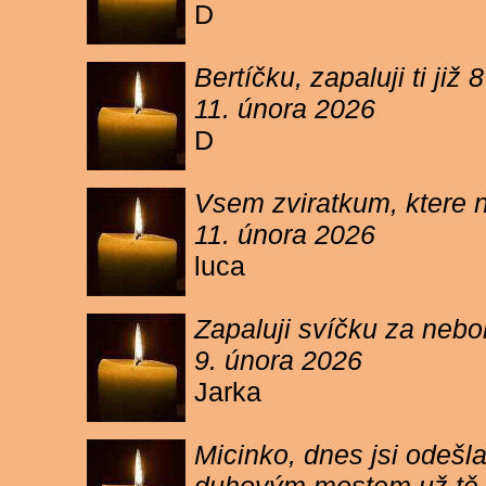
D
Bertíčku, zapaluji ti ji
11. února 2026
D
Vsem zviratkum, ktere 
11. února 2026
luca
Zapaluji svíčku za neb
9. února 2026
Jarka
Micinko, dnes jsi odešl