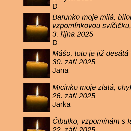
D
Barunko moje milá, bílo
vzpomínkovou svíčičku,
3. října 2025
D
Mášo, toto je již desátá
30. září 2025
Jana
Micinko moje zlatá, chy
26. září 2025
Jarka
Čibulko, vzpomínám s l
22. září 2025