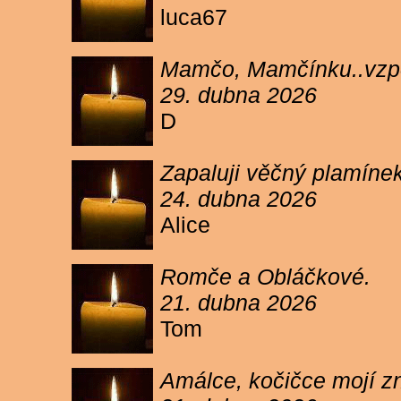
luca67
Mamčo, Mamčínku..vzpo
29. dubna 2026
D
Zapaluji věčný plamíne
24. dubna 2026
Alice
Romče a Obláčkové.
21. dubna 2026
Tom
Amálce, kočičce mojí z