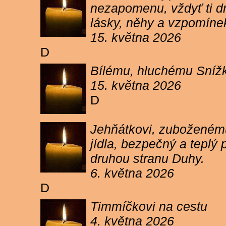
nezapomenu, vždyť ti dn
lásky, něhy a vzpomíne
15. května 2026
D
Bílému, hluchému Snížk
15. května 2026
D
Jehňátkovi, zuboženému
jídla, bezpečný a teplý
druhou stranu Duhy.
6. května 2026
D
Timmíčkovi na cestu
4. května 2026