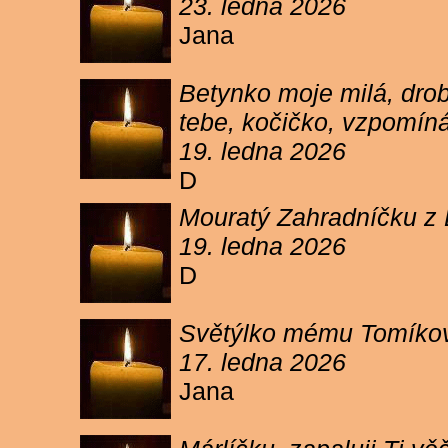
23. ledna 2026
Jana
Betynko moje milá, drob
tebe, kočičko, vzpomíná
19. ledna 2026
D
Mouratý Zahradníčku z 
19. ledna 2026
D
Světýlko mému Tomíkovi.
17. ledna 2026
Jana