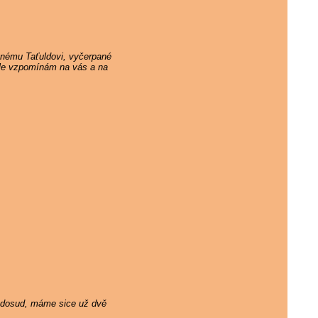
ěnému Taťuldovi, vyčerpané
 ale vzpomínám na vás a na
ám dosud, máme sice už dvě