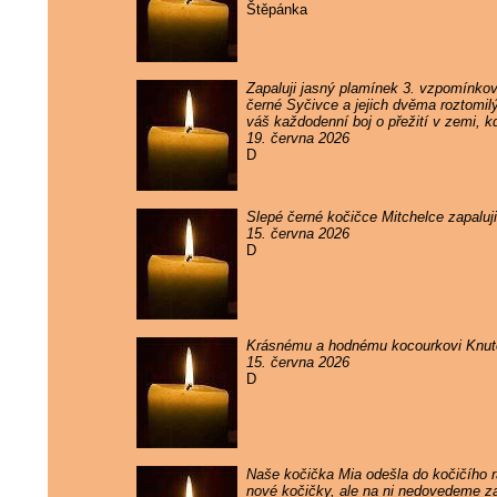
Štěpánka
Zapaluji jasný plamínek 3. vzpomínko
černé Syčivce a jejich dvěma roztomil
váš každodenní boj o přežití v zemi, k
19. června 2026
D
Slepé černé kočičce Mitchelce zapaluj
15. června 2026
D
Krásnému a hodnému kocourkovi Knutov
15. června 2026
D
Naše kočička Mia odešla do kočičího rá
nové kočičky, ale na ni nedovedeme 