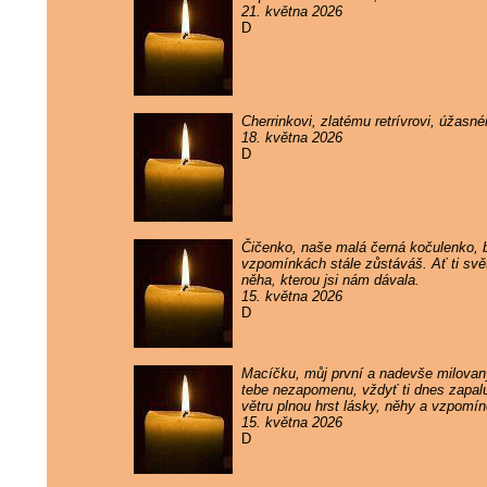
21. května 2026
D
Cherrinkovi, zlatému retrívrovi, úžas
18. května 2026
D
Čičenko, naše malá černá kočulenko, by
vzpomínkách stále zůstáváš. Ať ti svě
něha, kterou jsi nám dávala.
15. května 2026
D
Macíčku, můj první a nadevše milovaný
tebe nezapomenu, vždyť ti dnes zapaluj
větru plnou hrst lásky, něhy a vzpomí
15. května 2026
D