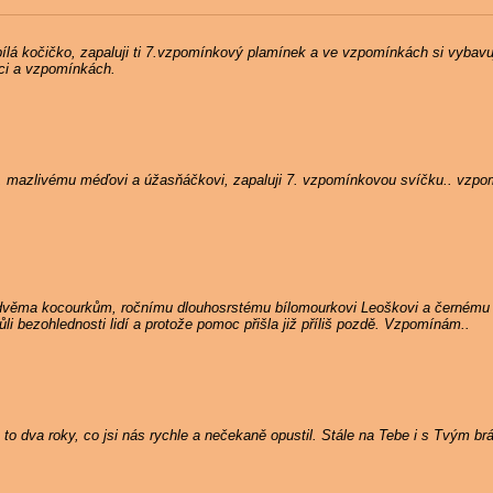
ílá kočičko, zapaluji ti 7.vzpomínkový plamínek a ve vzpomínkách si vybavuji
dci a vzpomínkách.
, mazlivému méďovi a úžasňáčkovi, zapaluji 7. vzpomínkovou svíčku.. vzpo
 dvěma kocourkům, ročnímu dlouhosrstému bílomourkovi Leoškovi a černému
i bezohlednosti lidí a protože pomoc přišla již příliš pozdě. Vzpomínám..
to dva roky, co jsi nás rychle a nečekaně opustil. Stále na Tebe i s Tvým b