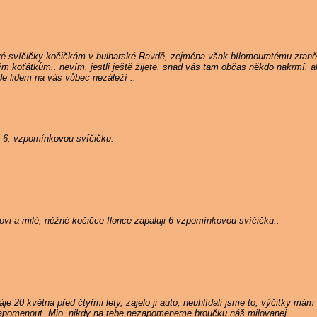
vé svíčičky kočičkám v bulharské Ravdě, zejména však bílomouratému zran
ým koťátkům.. nevím, jestli ještě žijete, snad vás tam občas někdo nakrmí,
de lidem na vás vůbec nezáleží ..
i 6. vzpomínkovou svíčičku.
i a milé, něžné kočičce Ilonce zapaluji 6 vzpomínkovou svíčičku..
je 20 května před čtyřmi lety, zajelo ji auto, neuhlídali jsme to, výčitky m
zapomenout. Mio, nikdy na tebe nezapomeneme broučku náš milovanej