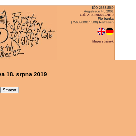
IČO 26531569
Registrace 4.5.2001
Č.ú. 2100296450/2010
Fio banka
(756098001/5500) Raiffeisen
Mapa stránek
a 18. srpna 2019