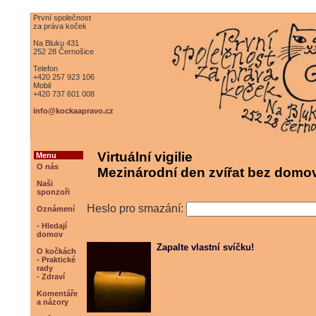
První společnost
za práva koček
Na Bluku 431
252 28 Černošice
Telefon
+420 257 923 106
Mobil
+420 737 601 008
info@kockaapravo.cz
Virtuální vigilie
Menu
O nás
Mezinárodní den zvířat bez domov
Naši
sponzoři
Heslo pro smazání:
Oznámení
- Hledají
domov
Zapalte vlastní svíčku!
O kočkách
- Praktické
rady
- Zdraví
Komentáře
a názory