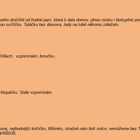
ého útočiště od hodné paní, která ti dala domov, plnou misku i láskyplné pros
ou svíčičku. Tuláčku bez domova, tady na tobě někomu záleželo.
Villach.. vzpomínám, broučku..
ý chlupáčku. Stále vzpomínám.
hovej, nejhodnější kočičko, Můrinko, strašně nám bolí srdce, nemůžeme bez
;&#65039;