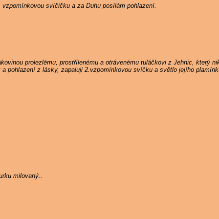
5. vzpomínkovou svíčičku a za Duhu posílám pohlazení.
ovinou prolezlému, prostřílenému a otrávenému tuláčkovi z Jehnic, který n
k a pohlazení z lásky, zapaluji 2.vzpomínkovou svíčku a světlo jejího plamín
rku milovaný..