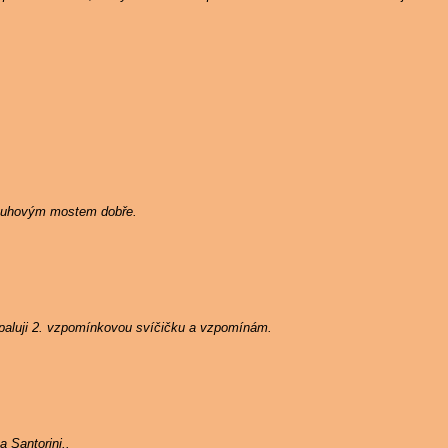
Duhovým mostem dobře.
zapaluji 2. vzpomínkovou svíčičku a vzpomínám.
 Santorini..