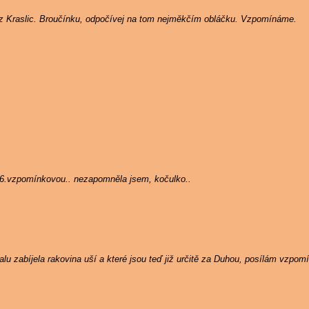
 z Kraslic. Broučínku, odpočívej na tom nejměkčím obláčku. Vzpomínáme.
 6.vzpomínkovou.. nezapomněla jsem, kočulko..
u zabíjela rakovina uší a které jsou teď již určitě za Duhou, posílám vzpom