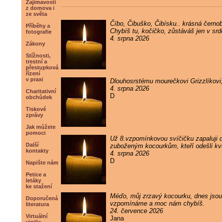
Zajímavosti
z domova i
ze světa
Číbo, Čibuško, Čibísku.. krásná černob
Příběhy a
Chybíš tu, kočičko, zůstáváš jen v sr
fotografie
4. srpna 2026
Zákony
Stížnosti,
trestní a
přestupková
řízení
v praxi
Dlouhosrstému mourečkovi Grizzlíkovi
4. srpna 2026
Charitativní
D
obchůdek
Tiskové
zprávy
Jak můžete
pomoci
Už 8.vzpomínkovou svíčičku zapaluji
Další
zuboženým kocourkům, kteří odešli kvůl
kontakty
4. srpna 2026
D
Napište nám
Petice a
letáky
ke stažení
Méďo, můj zrzavý kocourku, dnes jsou 
Doporučená
vzpomínáme a moc nám chybíš.
literatura
24. července 2026
Virtuální
Jana