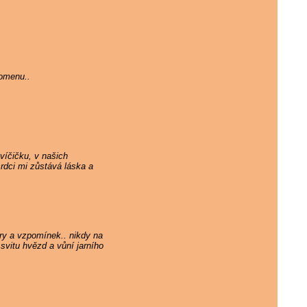
pomenu..
víčičku, v našich
rdci mi zůstává láska a
ry a vzpomínek.. nikdy na
svitu hvězd a vůní jarního