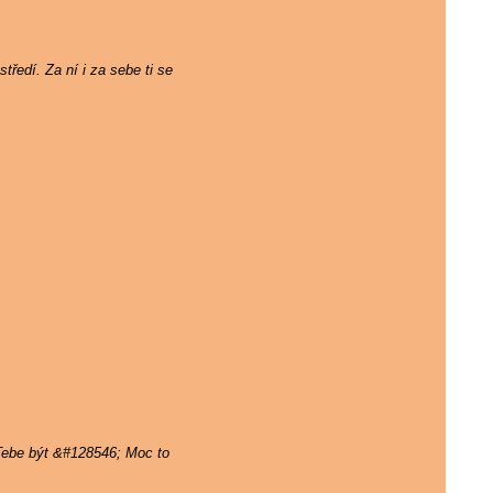
tředí. Za ní i za sebe ti se
 Tebe být &#128546; Moc to