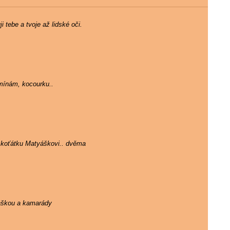
 tebe a tvoje až lidské oči.
mínám, kocourku..
 koťátku Matyáškovi.. dvěma
ráškou a kamarády