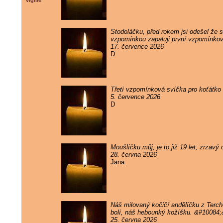
vigilie
Stodoláčku, před rokem jsi odešel že sv
vzpomínkou zapaluji první vzpomínkov
17. července 2026
D
Třetí vzpomínková svíčka pro koťátko 
5. července 2026
D
Moušlíčku můj, je to již 19 let, zrzav
28. června 2026
Jana
Náš milovaný kočičí andělíčku z Terc
bolí, náš hebounký kožíšku. &#10084
25. června 2026