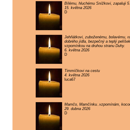
Bílému, hluchému Snížkovi, zapaluji 
15. května 2026
D
Jehňátkovi, zuboženému, bolavému, rak
dobrého jídla, bezpečný a teplý pelíše
vzpomínkou na druhou stranu Duhy.
6. května 2026
D
Timmíčkovi na cestu
4. května 2026
luca67
Mamčo, Mamčínku..vzpomínám, kocou
29. dubna 2026
D