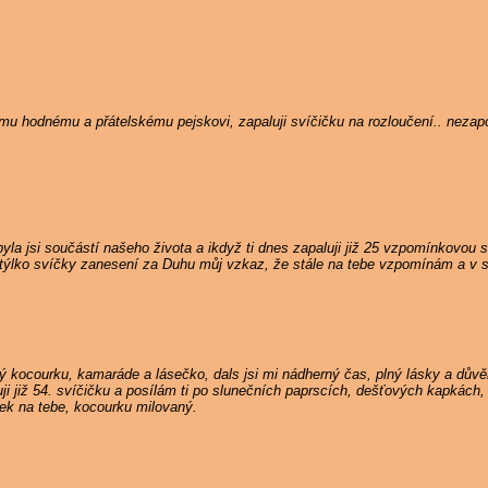
nému hodnému a přátelskému pejskovi, zapaluji svíčičku na rozloučení.. neza
la jsi součástí našeho života a ikdyž ti dnes zapaluji již 25 vzpomínkovou s
týlko svíčky zanesení za Duhu můj vzkaz, že stále na tebe vzpomínám a v s
 kocourku, kamaráde a lásečko, dals jsi mi nádherný čas, plný lásky a důvě
i již 54. svíčičku a posílám ti po slunečních paprscích, dešťových kapkách, 
nek na tebe, kocourku milovaný.