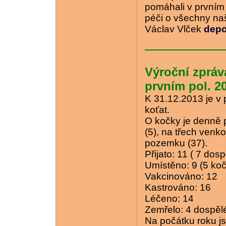
pomáhali v prvním
péči o všechny na
Václav Vlček
depo
Výroční zpráv
prvním pol. 2
K 31.12.2013 je v 
koťat.
O kočky je denně 
(5), na třech venko
pozemku (37).
Přijato: 11 ( 7 dos
Umístěno: 9 (5 koč
Vakcinováno: 12
Kastrováno: 16
Léčeno: 14
Zemřelo: 4 dospělé
Na počátku roku j