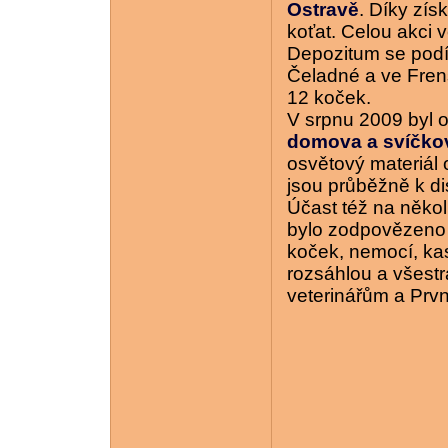
Ostravě
. Díky zís
koťat. Celou akci 
Depozitum se podíl
Čeladné a ve Fren
12 koček.
V srpnu 2009 byl o
domova a svíčkov
osvětový materiál 
jsou průběžně k di
Účast též na někol
bylo zodpovězeno 
koček, nemocí, ka
rozsáhlou a všest
veterinářům a Prvn