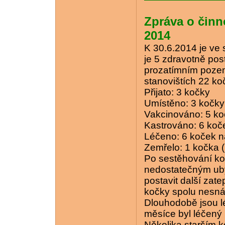
Zpráva o činn
2014
K 30.6.2014 je ve 
je 5 zdravotně po
prozatímním pozem
stanovištích 22 ko
Přijato: 3 kočky
Umístěno: 3 kočky
Vakcinováno: 5 k
Kastrováno: 6 koč
Léčeno: 6 koček n
Zemřelo: 1 kočka 
Po sestěhování ko
nedostatečným ub
postavit další zat
kočky spolu nesná
Dlouhodobě jsou lé
měsíce byl léčený
Několika starším 