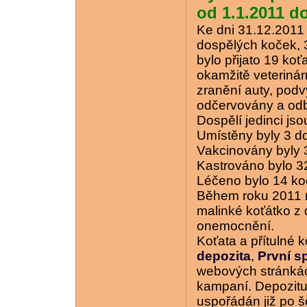
od 1.1.2011 d
Ke dni 31.12.2011 
dospělých koček, 3
bylo přijato 19 ko
okamžitě veterinár
zranění auty, podv
odčervovány a odb
Dospělí jedinci jso
Umístěny byly 3 do
Vakcinovány byly 
Kastrováno bylo 3
Léčeno bylo 14 ko
Během roku 2011 m
malinké koťátko z
onemocnění.
Koťata a přítulné 
depozita
,
První s
webových stránkác
kampaní. Depozitu
uspořádán již po š