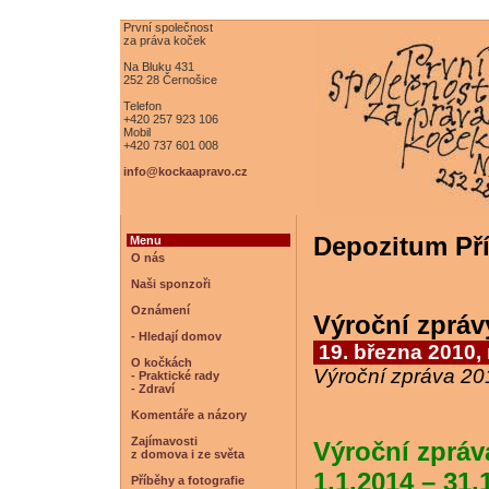
První společnost
za práva koček
Na Bluku 431
252 28 Černošice
Telefon
+420 257 923 106
Mobil
+420 737 601 008
info@kockaapravo.cz
Depozitum Př
Menu
O nás
Naši sponzoři
Oznámení
Výroční zpráv
- Hledají domov
19. března 2010,
O kočkách
Výroční zpráva 20
- Praktické rady
- Zdraví
Komentáře a názory
Zajímavosti
Výroční zpráv
z domova i ze světa
1.1.2014 – 31.
Příběhy a fotografie