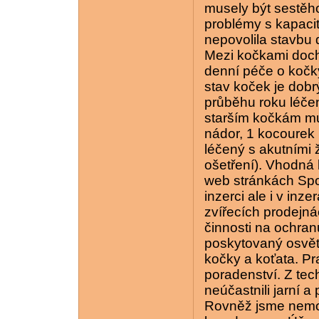
musely být sestěho
problémy s kapaci
nepovolila stavbu 
Mezi kočkami doch
denní péče o kočky
stav koček je dob
průběhu roku léčen
starším kočkám mu
nádor, 1 kocourek
léčený s akutními 
ošetření). Vhodná 
web stránkách Spol
inzerci ale i v inz
zvířecích prodejná
činnosti na ochranu
poskytovaný osvěto
kočky a koťata. Pr
poradenství. Z tec
neúčastnili jarní 
Rovněž jsme nemohl