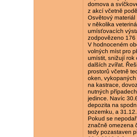
domova a svíčkové 
z akcí včetně pod
Osvětový materiál k
v několika veterin
umísťovacích výst
zodpovězeno 176 
V hodnoceném obdo
volných míst pro př
umístit, snižují ro
dalších zvířat. Ře
prostorů včetně t
oken, vykopaných l
na kastrace, dovoz
nutných případech
jedince. Navíc 30
depozita na spod
pozemku, a 31.12.
Pokud se nepodaří
značně omezena či
tedy pozastaven p