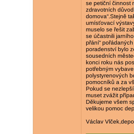
se petiční činnost
zdravotních důvod
domova“.Stejně tak
umísťovací výstavy
muselo se řešit z
se účastnili jarní
přání“ pořádaných 
poradenství bylo 
sousedních městec
konci roku nás po
potřebným vybavení
polystyrenových b
pomocníků a za vš
Pokud se nezlepší
muset zvážit přípa
Děkujeme všem spo
velikou pomoc dep
Václav Vlček,depoz