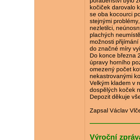
poradenství bylo 
kočiček darovalo 
se oba kocourci po
stejnými problémy,
nezletilci, neúno
plachých neumístě
možnosti přijímání
do značné míry vy
Do konce března 20
úpravy horního po
omezený počet koťa
nekastrovanými ko
Velkým kladem v ro
dospělých koček n
Depozit děkuje vše
Zapsal Václav Vl
Výroční zpráv