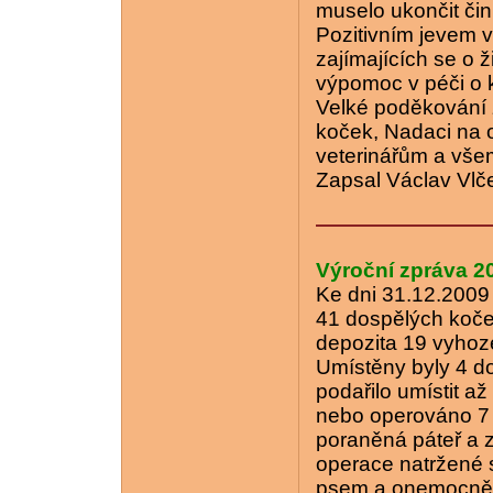
muselo ukončit čin
Pozitivním jevem v
zajímajících se o 
výpomoc v péči o 
Velké poděkování 
koček, Nadaci na 
veterinářům a vš
Zapsal Václav Vlče
Výroční zpráva 2
Ke dni 31.12.2009 
41 dospělých koček
depozita 19 vyhoz
Umístěny byly 4 do
podařilo umístit a
nebo operováno 7 
poraněná páteř a 
operace natržené s
psem a onemocněn