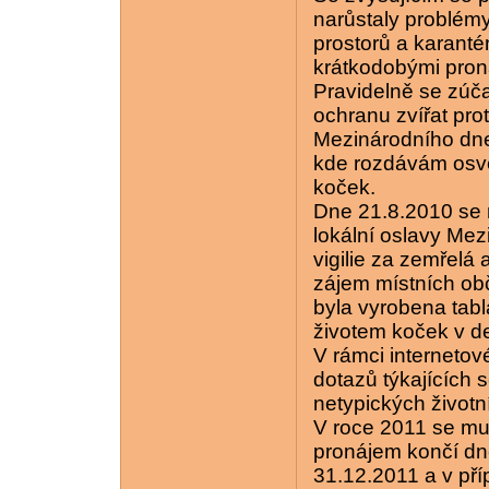
narůstaly problémy
prostorů a karanté
krátkodobými pron
Pravidelně se zúč
ochranu zvířat prot
Mezinárodního dne
kde rozdávám osvě
koček.
Dne 21.8.2010 se 
lokální oslavy Me
vigilie za zemřelá 
zájem místních ob
byla vyrobena tab
životem koček v de
V rámci interneto
dotazů týkajících
netypických životn
V roce 2011 se mu
pronájem končí d
31.12.2011 a v př