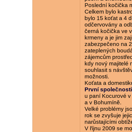
Poslední kočička 
Celkem bylo kastr
bylo 15 koťat a 4 
odčervovány a odb
černá kočička ve 
krmeny a je jim za
zabezpečeno na 2
zateplených boudá
zájemcům prostřed
kdy nový majitelé
souhlasit s návšt
možnosti.
Koťata a domestik
První společnost
u paní Kocurové v
a v Bohumíně.
Velké problémy js
rok se zvyšuje jeji
narůstajícími obtíž
V říjnu 2009 se m