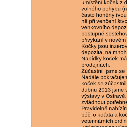
umístění koček z 
volného pohybu (n
často honěny řvouc
ně při venčení štvo
venkovního depozit
postupné sestěhov
přivykání v novém 
Kočky jsou inzerov
depozita, na mnohý
Nabídky koček máme
prodejnách.
Zúčastnili jsme se
Nadále pokračujem
koček se zúčastnil
dubnu 2013 jsme s
výstavy v Ostravě
zvládnout potřebn
Pravidelně nabízím
péči o koťata a ko
veterinárních ordi