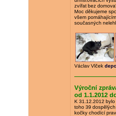
umísťovacích výst
zvířat bez domova
Moc děkujeme spo
všem pomáhajícím
současných nelehk
Václav Vlček
depo
Výroční zpráv
od 1.1.2012 d
K 31.12.2012 bylo 
toho 39 dospělých 
kočky chodící pra