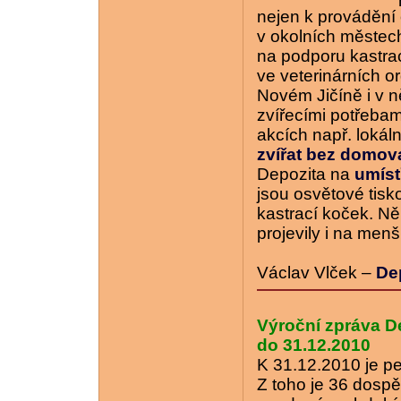
nejen k provádění 
v okolních městech
na podporu kastrac
ve veterinárních or
Novém Jičíně i v n
zvířecími potřebam
akcích např. loká
zvířat bez domo
Depozita na
umísť
jsou osvětové tisk
kastrací koček. Ně
projevily i na men
Václav Vlček –
De
Výroční zpráva De
do 31.12.2010
K 31.12.2010 je p
Z toho je 36 dospě