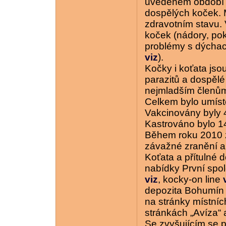
uvedeném období b
dospělých koček. 
zdravotním stavu. 
koček (nádory, pok
problémy s dýchací
viz
).
Kočky i koťata jso
parazitů a dospělé
nejmladším členům
Celkem bylo umíst
Vakcinovány byly 
Kastrováno bylo 1
Během roku 2010 z
závažné zranění a
Koťata a přítulné 
nabídky První spo
viz
, kocky-on line
depozita Bohumí
na stránky místních
stránkách „Avíza“
Se zvyšujícím se p