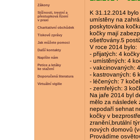
Zákony
K 31.12.2014 bylo
Stížnosti, trestní a
přestupková řízení
umístěny na zahr
v praxi
poskytována kočk
Charitativní obchůdek
kočky mají zabezp
Tiskové zprávy
ošetřovány.5 posti
Jak můžete pomoci
V roce 2014 bylo:
Další kontakty
- přijatých: 4 kočky
Napište nám
- umístěných: 4 k
Petice a letáky
- vakcinovaných: 
ke stažení
- kastrovaných: 6 
Doporučená literatura
- léčených: 7 koče
Virtuální vigilie
- zemřelých: 3 koč
Na jaře 2014 byl 
mělo za následek 
nepodaří sehnat no
kočky v bezprostř
zranění,brutální t
nových domovů (vě
Provádíme osvětov