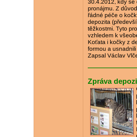
30.4.2012, kdy se 
pronájmu. Z důvod
řádné péče o kočk
depozita (předevší
těžkostmi. Tyto pr
vzhledem k všeob
Koťata i kočky z de
formou a usnadnili 
Zapsal Václav Vlč
Zpráva depozit