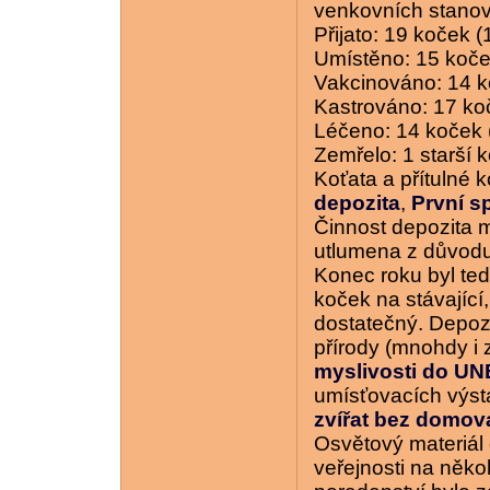
venkovních stanovi
Přijato: 19 koček 
Umístěno: 15 koček
Vakcinováno: 14 k
Kastrováno: 17 ko
Léčeno: 14 koček 
Zemřelo: 1 starší 
Koťata a přítulné 
depozita
,
První s
Činnost depozita 
utlumena z důvodu
Konec roku byl te
koček na stávajíc
dostatečný. Depozi
přírody (mnohdy i 
myslivosti do U
umísťovacích výst
zvířat bez domov
Osvětový materiál o
veřejnosti na něko