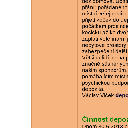
bez domova. Účastn
přání“ pořádaného 
místní veřejnosti 
přijetí koček do de
počátkem prosince 
kočičku až ke dve
zaplatí veterinární
nebytové prostory 
zabezpečení další 
Většina lidí nemá 
značně stísněných
našim sponzorům, n
pomáhajícím místn
psychickou podpor
depozita.
Václav Vlček
depo
Činnost depozi
Dnem 30.6.2013 by