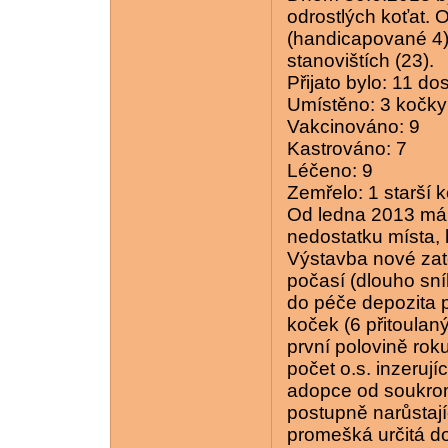
odrostlých koťat.
(handicapované 4),
stanovištích (23).
Přijato bylo: 11 d
Umístěno: 3 kočky 
Vakcinováno: 9
Kastrováno: 7
Léčeno: 9
Zemřelo: 1 starší 
Od ledna 2013 mám
nedostatku místa,
Výstavba nové za
počasí (dlouho sníh
do péče depozita p
koček (6 přitoulan
první polovině ro
počet o.s. inzerují
adopce od soukrom
postupně narůstají
promešká určitá do