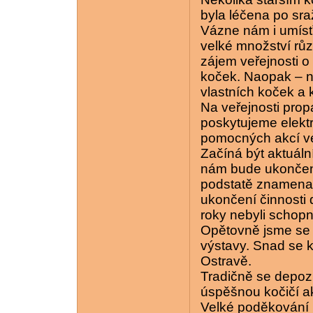
byla léčena po sra
Vázne nám i umís
velké množství rů
zájem veřejnosti o
koček. Naopak – na
vlastních koček a 
Na veřejnosti pro
poskytujeme elektr
pomocných akcí ve 
Začíná být aktuáln
nám bude ukončen
podstatě znamenal
ukončení činnosti
roky nebyli schopn
Opětovně jsme se n
výstavy. Snad se 
Ostravě.
Tradičně se depozit
úspěšnou kočičí ak
Velké poděkování 