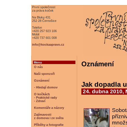
První společnost
za práva koček
Na Bluku 431
252 28 Černošice
Telefon
+420 257 923 106
Mobil
+420 737 601 008
info@kockaapravo.cz
Oznámení
Menu
O nás
Naši sponzoři
Oznámení
Jak dopadla u
- Hledají domov
24. dubna 2010, 
O kočkách
- Praktické rady
- Zdraví
Komentáře a názory
Sobot
Zajímavosti
přízn
z domova i ze světa
množs
Příběhy a fotografie