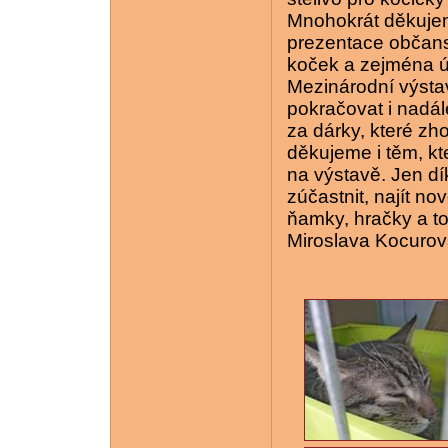
Mnohokrát děkuj
prezentace občans
koček a zejména úč
Mezinárodní výsta
pokračovat i nadá
za dárky, které zh
děkujeme i těm, kt
na výstavě. Jen dí
zúčastnit, najít n
ňamky, hračky a tol
Miroslava Kocuro