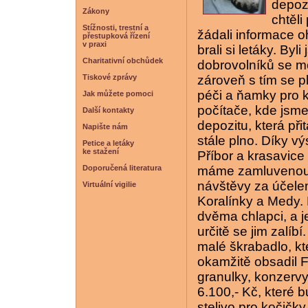
depozi
Zákony
chtěli
Stížnosti, trestní a
žádali informace o
přestupková řízení
v praxi
brali si letáky. By
Charitativní obchůdek
dobrovolníků se mo
Tiskové zprávy
zároveň s tím se p
péči a ňamky pro k
Jak můžete pomoci
počítače, kde jsme
Další kontakty
depozitu, která př
Napište nám
stále plno. Díky v
Petice a letáky
ke stažení
Příbor a krasavic
Doporučená literatura
máme zamluvenou k
návštěvy za účele
Virtuální vigilie
Koralínky a Medy. 
dvěma chlapci, a je
určitě se jim zalíb
malé škrabadlo, kt
okamžitě obsadil F
granulky, konzerv
6.100,- Kč, které b
stelivo pro kočičk