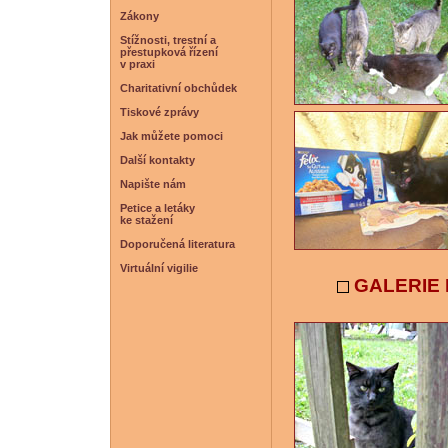
Zákony
Stížnosti, trestní a
přestupková řízení
v praxi
Charitativní obchůdek
Tiskové zprávy
Jak můžete pomoci
Další kontakty
Napište nám
Petice a letáky
ke stažení
Doporučená literatura
Virtuální vigilie
GALERIE F