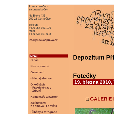
První společnost
za práva koček
Na Bluku 431
252 28 Černošice
Telefon
+420 257 923 106
Mobil
+420 737 601 008
info@kockaapravo.cz
Depozitum Př
Menu
O nás
Naši sponzoři
Oznámení
Fotečky
- Hledají domov
19. března 2010,
O kočkách
- Praktické rady
- Zdraví
Komentáře a názory
GALERIE F
Zajímavosti
z domova i ze světa
Příběhy a fotografie