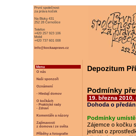
První společnost
za práva koček
Na Bluku 431
252 28 Černošice
Telefon
+420 257 923 106
Mobil
+420 737 601 008
info@kockaapravo.cz
Depozitum Př
Menu
O nás
Naši sponzoři
Oznámení
Podmínky pře
- Hledají domov
19. března 2010,
O kočkách
Dohoda o předání 
- Praktické rady
- Zdraví
Komentáře a názory
Podmínky umístěn
Zajímavosti
Zájemce o kočku s
z domova i ze světa
jednat o zprostře
Příběhy a fotografie