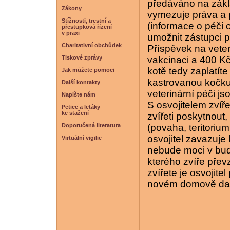
předáváno na zákl
Zákony
vymezuje práva a p
Stížnosti, trestní a
(informace o péči 
přestupková řízení
v praxi
umožnit zástupci p
Charitativní obchůdek
Příspěvek na veter
Tiskové zprávy
vakcinaci a 400 Kč
kotě tedy zaplatít
Jak můžete pomoci
kastrovanou kočku
Další kontakty
veterinární péči j
Napište nám
S osvojitelem zvíř
Petice a letáky
ke stažení
zvířeti poskytnout
Doporučená literatura
(povaha, teritorium
osvojitel zavazuje
Virtuální vigilie
nebude moci v budo
kterého zvíře přev
zvířete je osvojite
novém domově dař