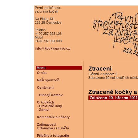
První společnost
za práva koček
Na Bluku 431
252 28 Černošice
Telefon
+420 257 923 106
Mobil
+420 737 601 008
info@kockaapravo.cz
Ztraceni
Menu
O nás
Článků v rubrice: 1
Zobrazeno 10 nejnovějších článk
Naši sponzoři
Oznámení
Ztracené kočky a 
- Hledají domov
Založeno 20. března 2011
O kočkách
- Praktické rady
- Zdraví
Komentáře a názory
Zajímavosti
z domova i ze světa
Příběhy a fotografie